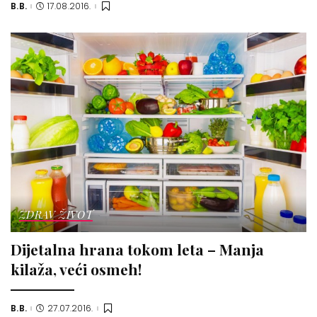
B.B.
17.08.2016.
Posted
by
ZDRAV ŽIVOT
Dijetalna hrana tokom leta – Manja
kilaža, veći osmeh!
B.B.
27.07.2016.
Posted