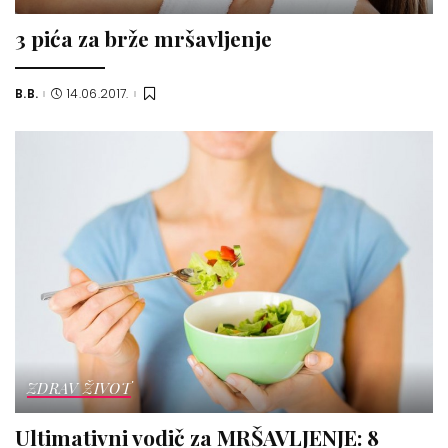
3 pića za brže mršavljenje
B.B.
14.06.2017.
Posted
by
ZDRAV ŽIVOT
Ultimativni vodič za MRŠAVLJENJE: 8