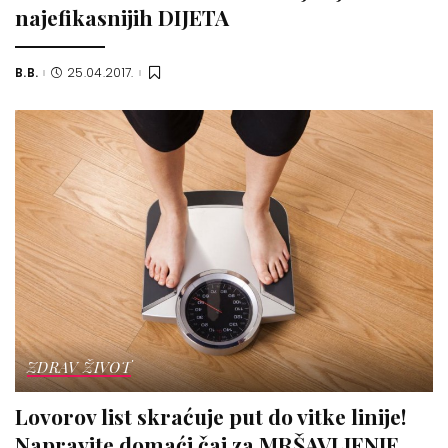
najefikasnijih DIJETA
B.B.
25.04.2017.
Posted
by
ZDRAV ŽIVOT
Lovorov list skraćuje put do vitke linije!
Napravite domaći čaj za MRŠAVLJENJE