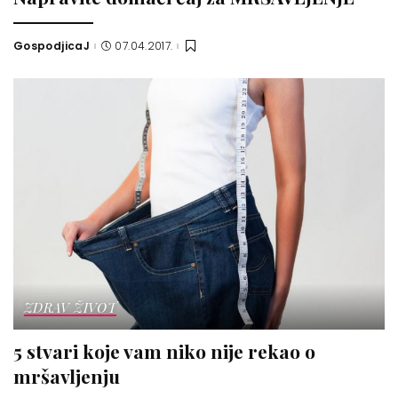
GospodjicaJ
07.04.2017.
Posted
by
ZDRAV ŽIVOT
5 stvari koje vam niko nije rekao o
mršavljenju