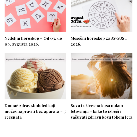
Nedeljni horoskop – Od 03. do
Mesečni horoskop za AVGUST
09. avgusta 2026.
2026.
Domać zdrav sladoled koji
Suva i oštećena kosa nakon
možeš napraviti bez aparata – 5
letovanja – kako to izbeći i
recepata
sačuvati zdravu kosu tokom leta