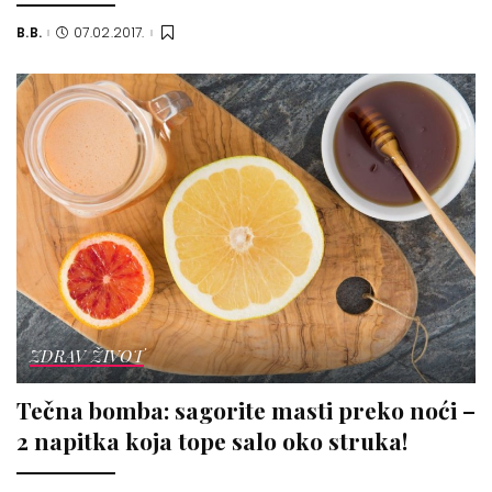
B.B.
07.02.2017.
Posted
by
ZDRAV ŽIVOT
Tečna bomba: sagorite masti preko noći –
2 napitka koja tope salo oko struka!