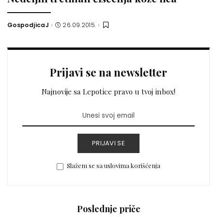
GospodjicaJ
26.09.2015.
Posted
by
Prijavi se na newsletter
Najnovije sa Lepotice pravo u tvoj inbox!
PRIJAVI SE
Slažem se sa uslovima korišćenja
Poslednje priče