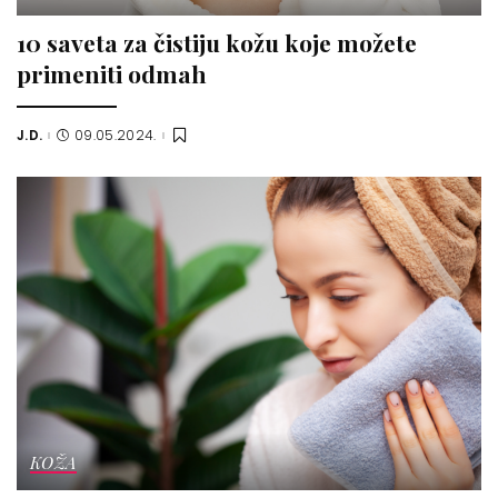
10 saveta za čistiju kožu koje možete
primeniti odmah
J.D.
09.05.2024.
Posted
by
KOŽA