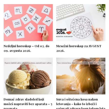
Nedeljni horoskop – Od 03. do
Mesečni horoskop za AVGUST
09. avgusta 2026.
2026.
Domać zdrav sladoled koji
Suva i oštećena kosa nakon
možeš napraviti bez aparata – 5
letovanja – kako to izbeći i
recepata
sačuvati zdravu kosu tokom leta