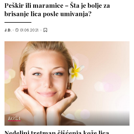
Peškir ili maramice – Šta je bolje za
brisanje lica posle umivanja?
J.D.
01.06.2021.
Posted
by
KOŽA
Nedeljni tretman čišćenja kože lica