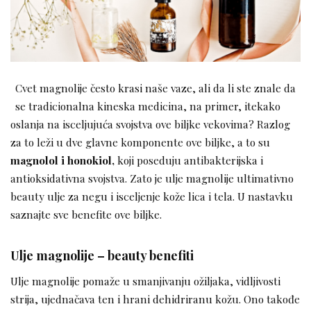
Cvet magnolije često krasi naše vaze, ali da li ste znale da
se tradicionalna kineska medicina, na primer, itekako
oslanja na isceljujuća svojstva ove biljke vekovima? Razlog
za to leži u dve glavne komponente ove biljke, a to su
magnolol i honokiol,
koji poseduju antibakterijska i
antioksidativna svojstva. Zato je ulje magnolije ultimativno
beauty ulje za negu i isceljenje kože lica i tela. U nastavku
saznajte sve benefite ove biljke.
Ulje magnolije – beauty benefiti
Ulje magnolije pomaže u smanjivanju ožiljaka, vidljivosti
strija, ujednačava ten i hrani dehidriranu kožu. Ono takođe