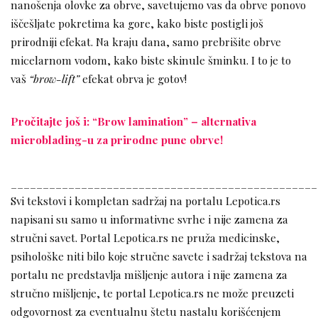
nanošenja olovke za obrve, savetujemo vas da obrve ponovo
iščešljate pokretima ka gore, kako biste postigli još
prirodniji efekat. Na kraju dana, samo prebrišite obrve
micelarnom vodom, kako biste skinule šminku. I to je to
vaš
“brow-lift”
efekat obrva je gotov!
Pročitajte još i: “Brow lamination” – alternativa
microblading-u za prirodne pune obrve!
________________________________________________
Svi tekstovi i kompletan sadržaj na portalu Lepotica.rs
napisani su samo u informativne svrhe i nije zamena za
stručni savet. Portal Lepotica.rs ne pruža medicinske,
psihološke niti bilo koje stručne savete i sadržaj tekstova na
portalu ne predstavlja mišljenje autora i nije zamena za
stručno mišljenje, te portal Lepotica.rs ne može preuzeti
odgovornost za eventualnu štetu nastalu korišćenjem