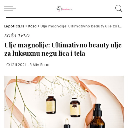
Lepotica.rs
>
Koža
>
Ulje magnolije: Ultimativno beauty ulje za luksuznu negu lica i tela
KOŽA
TELO
Ulje magnolije: Ultimativno beauty ulje
za luksuznu negu lica i tela
12.11.2021.
3 Min Read