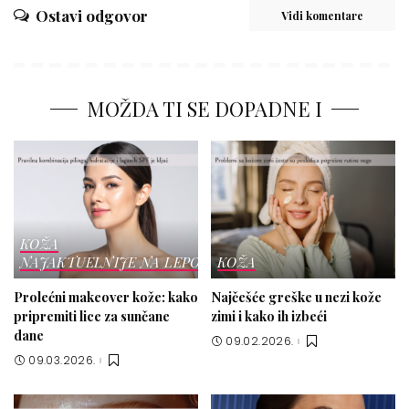
Ostavi odgovor
Vidi komentare
MOŽDA TI SE DOPADNE I
KOŽA
NAJAKTUELNIJE NA LEPOTICI
KOŽA
Prolećni makeover kože: kako
Najčešće greške u nezi kože
pripremiti lice za sunčane
zimi i kako ih izbeći
dane
09.02.2026.
09.03.2026.