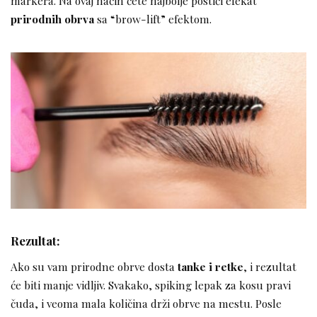
markera. Na ovaj način ćete najbolje postići efekat
prirodnih obrva
sa “brow-lift” efektom.
Rezultat:
Ako su vam prirodne obrve dosta
tanke i retke
, i rezultat
će biti manje vidljiv. Svakako, spiking lepak za kosu pravi
čuda, i veoma mala količina drži obrve na mestu. Posle