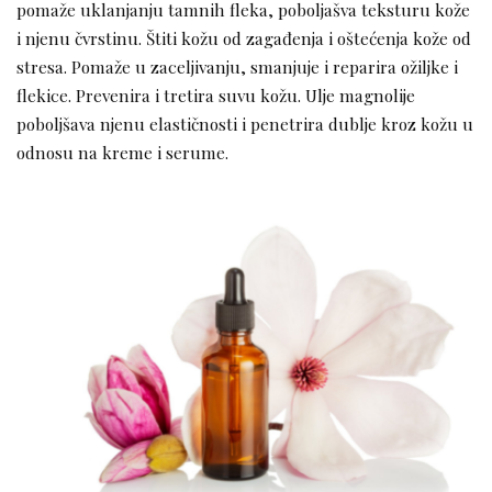
pomaže uklanjanju tamnih fleka, poboljašva teksturu kože
i njenu čvrstinu. Štiti kožu od zagađenja i oštećenja kože od
stresa. Pomaže u zaceljivanju, smanjuje i reparira ožiljke i
flekice. Prevenira i tretira suvu kožu. Ulje magnolije
poboljšava njenu elastičnosti i penetrira dublje kroz kožu u
odnosu na kreme i serume.