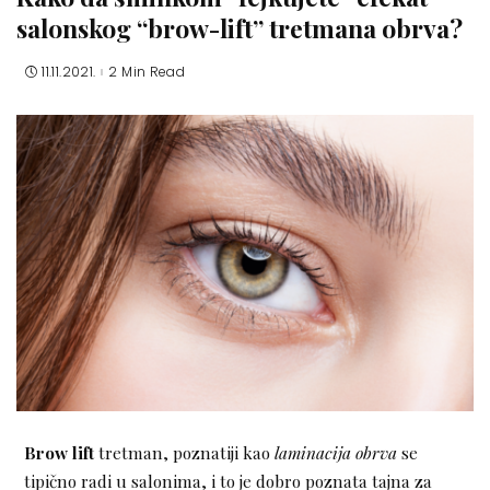
salonskog “brow-lift” tretmana obrva?
11.11.2021.
2 Min Read
Brow lift
tretman, poznatiji kao
laminacija obrva
se
tipično radi u salonima, i to je dobro poznata tajna za