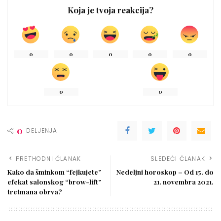
Koja je tvoja reakcija?
0
0
0
0
0
0
0
0
DELJENJA
PRETHODNI ČLANAK
SLEDEĆI ČLANAK
Kako da šminkom “fejkujete”
Nedeljni horoskop – Od 15. do
efekat salonskog “brow-lift”
21. novembra 2021.
tretmana obrva?