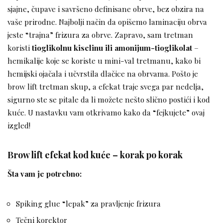
sjajne, čupave i savršeno definisane obrve, bez obzira na
vaše prirodne. Najbolji način da opišemo laminaciju obrva
jeste “trajna” frizura za obrve. Zapravo, sam tretman
koristi
tioglikolnu kiselinu ili amonijum-tioglikolat
–
hemikalije koje se koriste u mini-val tretmanu, kako bi
hemijski ojačala i učvrstila dlačice na obrvama. Pošto je
brow lift tretman skup, a efekat traje svega par nedelja,
sigurno ste se pitale da li možete nešto slično postići i kod
kuće. U nastavku vam otkrivamo kako da “fejkujete” ovaj
izgled!
Brow lift efekat kod kuće – korak po korak
Šta vam je potrebno:
Spiking glue “lepak” za pravljenje frizura
Tečni korektor