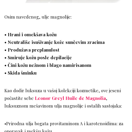
Osim navedenog, ulje magnolije:
• Hrani i omekšava kožu
• Neutrališe isušivanje kože sunčevim zracima
• Produžava preplanulost
• Smiruje kožu posle depilacije
• Čini kožu nežnom i blago namirisanom
• Skida šminku
Kao dodir luksuza u vašoj kolekciji kozmetike, ove jeseni
počastite sebe
Leonor Greyl Huile de Magnolia
,
luksuznom mešavinom ulja magnolije i ostalih sastojaka:
•Prirodna ulja bogata provitaminom A i karotenoidima: za
oporavak i mekšu kožu