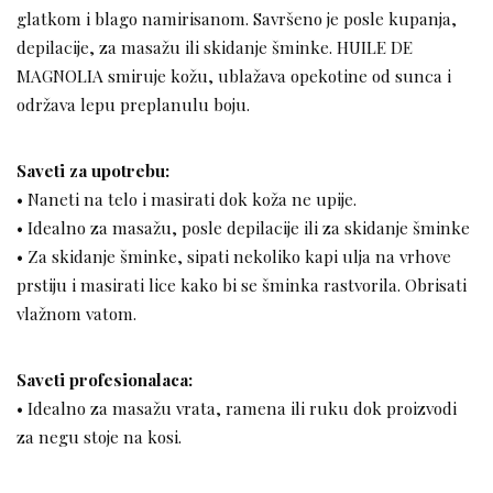
glatkom i blago namirisanom. Savršeno je posle kupanja,
depilacije, za masažu ili skidanje šminke. HUILE DE
MAGNOLIA smiruje kožu, ublažava opekotine od sunca i
održava lepu preplanulu boju.
Saveti za upotrebu:
• Naneti na telo i masirati dok koža ne upije.
• Idealno za masažu, posle depilacije ili za skidanje šminke
• Za skidanje šminke, sipati nekoliko kapi ulja na vrhove
prstiju i masirati lice kako bi se šminka rastvorila. Obrisati
vlažnom vatom.
Saveti profesionalaca:
• Idealno za masažu vrata, ramena ili ruku dok proizvodi
za negu stoje na kosi.