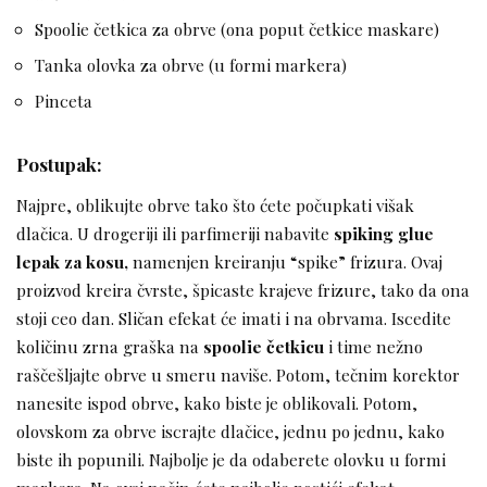
Spoolie četkica za obrve (ona poput četkice maskare)
Tanka olovka za obrve (u formi markera)
Pinceta
Postupak:
Najpre, oblikujte obrve tako što ćete počupkati višak
dlačica. U drogeriji ili parfimeriji nabavite
spiking glue
lepak za kosu,
namenjen kreiranju “spike” frizura. Ovaj
proizvod kreira čvrste, špicaste krajeve frizure, tako da ona
stoji ceo dan. Sličan efekat će imati i na obrvama. Iscedite
količinu zrna graška na
spoolie četkicu
i time nežno
raščešljajte obrve u smeru naviše. Potom, tečnim korektor
nanesite ispod obrve, kako biste je oblikovali. Potom,
olovskom za obrve iscrajte dlačice, jednu po jednu, kako
biste ih popunili. Najbolje je da odaberete olovku u formi