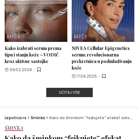
KOŽA
KOŽA
Kako izabrati serum prema
NIVEA Cellular Epigenetics
tipu i stanju kože – VODIČ
serum: revolucionarna
kroz aktivne sastojke
prekretnica u podmlađivanju
kože
09.02.2026.
17.09.2025.
UČITAJ VIŠE
Lepotica.rs
>
Šminka
>
Kako da šminkom “fejkujete” efekat salonskog “brow-lift” tretmana obrva?
ŠMINKA
Kako da šminkom “fejkujete” efekat