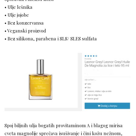
• Ulje lešnika
• Ulje jojobe
• Bez konzervansa
• Veganski proizvod
• Bez silikona, parabena i SLS/ SLES sulfata
Spoj biljnih ulja bogatih provitaminom A i blagog mirisa
cveta magnolije sprečava isušivanje i čini kožu nežnom,