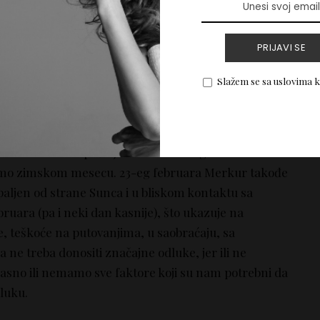
bavi preko prijatelja i društvenih mreža. Venera
asku u znak konjunkciju sa Plutonom – ukazujući na
ja, fatalne ljubavi, ljubavi sa „opasnim tipovima“, ali i
PRIJAVI SE
e, ljubomorne napade, brutalnost, rizične kontakte sa
Slažem se sa uslovima 
tavljaju u prijateljskom maniru, ali mogu biti opasni
i u znak Riba i počinje vladavina ovog znaka –
smo zimskom mesecu. 23-eg februara Merkur takođe
spaljen od strane Sunca i u bliskom kontaktu sa
ruara (pa i neki dan kasnije), što ukazuje na
 teškoće na putovanjima, u saobraćaju, sa
 ne treba donositi značajne odluke, jer ili ne
jasno ili nemamo sve faktore koji su nam potrebni da
luku.