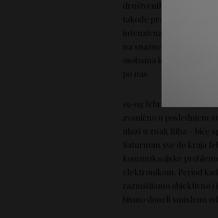
društvenih kontakata, lju
takođe pravi odmah po ul
intenzivna i snažna osećan
na snažne izlive ljubomor
osobama koje nam se preds
po nas.
19-og februara Sunce ulaz
zvanično u poslednjem 
ulazi u znak Riba – biće 
Saturnom sve do kraja feb
komunikacijske probleme,
elektronikom. Period kada
razmišljamo objektivno i 
bismo doneli smislenu od