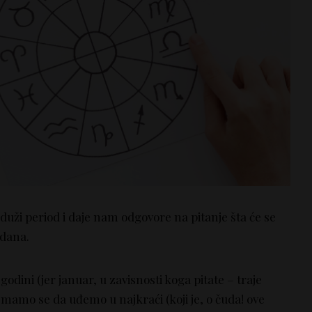
duži period i daje nam odgovore na pitanje šta će se
 dana.
dini (jer januar, u zavisnosti koga pitate – traje
emamo se da uđemo u najkraći (koji je, o čuda! ove