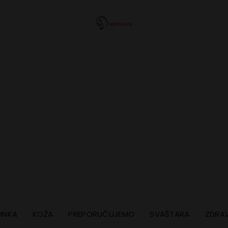
INKA
KOŽA
PREPORUČUJEMO
SVAŠTARA
ZDRAV