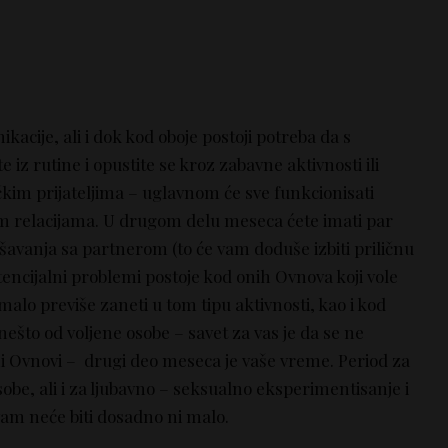
acije, ali i dok kod oboje postoji potreba da s
iz rutine i opustite se kroz zabavne aktivnosti ili
kim prijateljima – uglavnom će sve funkcionisati
m relacijama. U drugom delu meseca ćete imati par
ešavanja sa partnerom (to će vam doduše izbiti priličnu
encijalni problemi postoje kod onih Ovnova koji vole
 malo previše zaneti u tom tipu aktivnosti, kao i kod
nešto od voljene osobe – savet za vas je da se ne
ni Ovnovi – drugi deo meseca je vaše vreme. Period za
obe, ali i za ljubavno – seksualno eksperimentisanje i
vam neće biti dosadno ni malo.