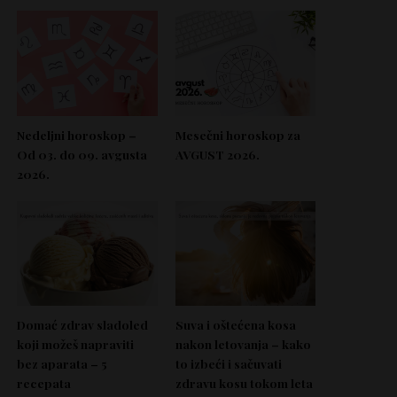
Nedeljni horoskop –
Mesečni horoskop za
Od 03. do 09. avgusta
AVGUST 2026.
2026.
Domać zdrav sladoled
Suva i oštećena kosa
koji možeš napraviti
nakon letovanja – kako
bez aparata – 5
to izbeći i sačuvati
recepata
zdravu kosu tokom leta