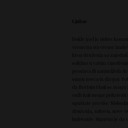
Ljubav
Dokle god je dobre komunik
vremena na vreme izađete 
kroz druženja sa zajednič
solidno u vašim emotivni
proslava ili zanimljivih d
sumu novca iz džepa). Pot
da flertuju i koji se mogu
onih koji mogu prikrivati 
opuštate previše. Slobod
druženja, zabavu, nove os
ludovanje. Sigurno je da 