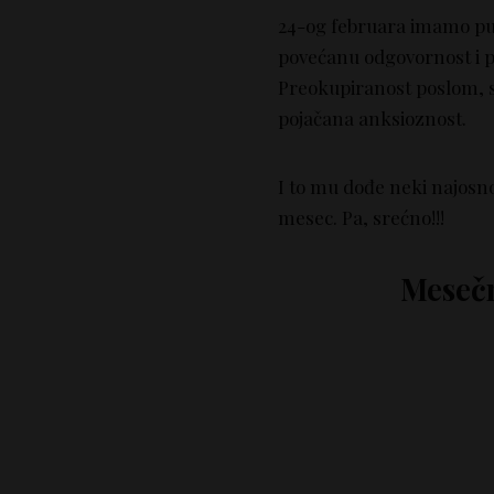
24-og februara imamo pun
povećanu odgovornost i 
Preokupiranost poslom, st
pojačana anksioznost.
I to mu dođe neki najosn
mesec. Pa, srećno!!!
Mesečn