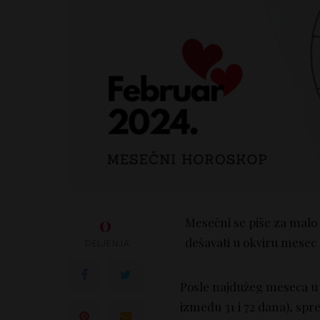
0
Mesečni se piše za malo 
dešavati u okviru mesec
DELJENJA
Posle najdužeg meseca u go
između 31 i 72 dana), spr