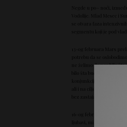
Negde u po~ noći, izmeđ
Vodolije. Mlad Mesec i S
se otvara faza intenzivn
segmentu koji je pod vla
13-og februara Mars prela
potrebu da se oslobodim
ne želimo da nas bilo šta
bilo šta bude nametnuto i
konjunkcija sa Plutonom 
ali i na ciljeve ka kojim
bez zastajanja.
16-og februara i Venera u
ljubavi, miks ljubavi i prij