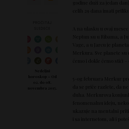
godine duži za jedan dan
celih 29 dana imati prilik
PROČITAJ
A na ulasku u ovaj mesec 
SLEDEĆE
Neptun su u Ribama, a Ju
Vage, a u Jarcu je planet
Merkura. Sve planete su d
ćemo i dokle ćemo stići –
Nedeljni
horoskop – Od
5-og februara Merkur prel
02. do 08.
da se priče razlete, da n
novembra 2015.
duha. Merkurova konjunk
fenomenalnu ideju, nekom
ukazuje na mentalni priti
i sa internetom, ali i p