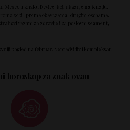
 Mesec u znaku Device, koji ukazuje na tenziju,
prema sebi i prema obavezama, drugim osobama.
rahovi vezani za zdravlje i za poslovni segment,
ovniji pogled na februar. Nepredvidiv i kompleksan
i horoskop za znak ovan