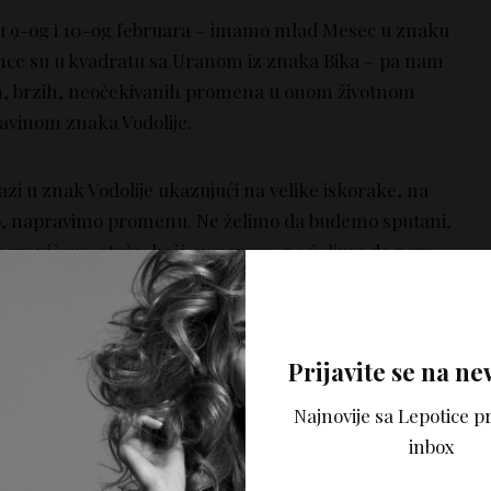
u 9-og i 10-og februara – imamo mlad Mesec u znaku
unce su u kvadratu sa Uranom iz znaka Bika – pa nam
ih, brzih, neočekivanih promena u onom životnom
davinom znaka Vodolije.
zi u znak Vodolije ukazujući na velike iskorake, na
o, napravimo promenu. Ne želimo da budemo sputani,
 ograničava, steže, koči, usporava, ne želimo da nam
li da se osetimo da nas neko uslovljava. Marsova
ukazuje na probleme, destrukciju, nasilje, povrede –
a se ustremljavamo nadljudskom snagom, opsesivno i
Prijavite se na ne
Najnovije sa Lepotice pr
lazi u znak Vodolije. Ona ukazuje na otvorenost u
inbox
ateljstva, prijatelje „sa beneficijama“, širenje