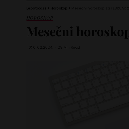
Lepotica.rs
>
Horoskop
>
Mesečni horoskop za FEBRUAR 
HOROSKOP
Mesečni horosko
01.02.2024.
28 Min Read