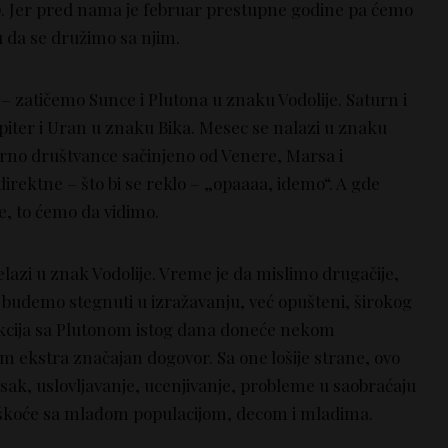
). Jer pred nama je februar prestupne godine pa ćemo
u da se družimo sa njim.
– zatičemo Sunce i Plutona u znaku Vodolije. Saturn i
piter i Uran u znaku Bika. Mesec se nalazi u znaku
arno društvance sačinjeno od Venere, Marsa i
irektne – što bi se reklo – „opaaaa, idemo“. A gde
 e, to ćemo da vidimo.
azi u znak Vodolije. Vreme je da mislimo drugačije,
e budemo stegnuti u izražavanju, već opušteni, širokog
cija sa Plutonom istog dana doneće nekom
 ekstra značajan dogovor. Sa one lošije strane, ovo
sak, uslovljavanje, ucenjivanje, probleme u saobraćaju
oteškoće sa mlađom populacijom, decom i mladima.