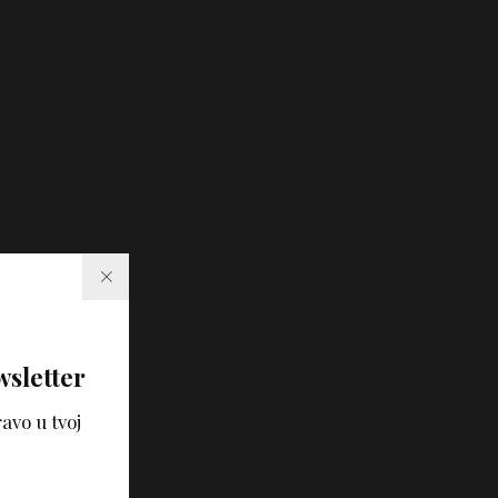
wsletter
avo u tvoj