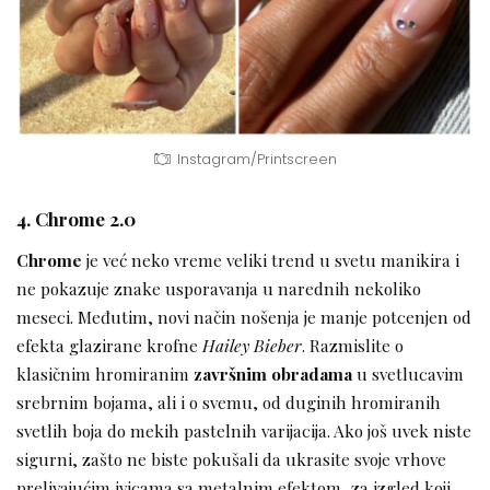
Instagram/Printscreen
4. Chrome 2.0
Chrome
je već neko vreme veliki trend u svetu manikira i
ne pokazuje znake usporavanja u narednih nekoliko
meseci. Međutim, novi način nošenja je manje potcenjen od
efekta glazirane krofne
Hailey Bieber
. Razmislite o
klasičnim hromiranim
završnim obradama
u svetlucavim
srebrnim bojama, ali i o svemu, od duginih hromiranih
svetlih boja do mekih pastelnih varijacija. Ako još uvek niste
sigurni, zašto ne biste pokušali da ukrasite svoje vrhove
prelivajućim ivicama sa metalnim efektom, za izgled koji