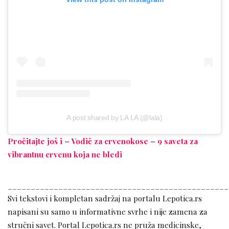
A post shared by LA LA (@lala)
Pročitajte još i – Vodič za crvenokose – 9 saveta za
vibrantnu crvenu koja ne bledi
________________________________________________
Svi tekstovi i kompletan sadržaj na portalu Lepotica.rs
napisani su samo u informativne svrhe i nije zamena za
stručni savet. Portal Lepotica.rs ne pruža medicinske,