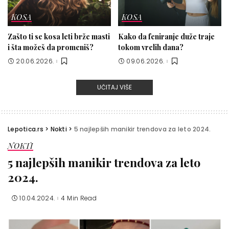
KOSA
KOSA
Zašto ti se kosa leti brže masti
Kako da feniranje duže traje
i šta možeš da promeniš?
tokom vrelih dana?
20.06.2026.
09.06.2026.
UČITAJ VIŠE
Lepotica.rs
>
Nokti
>
5 najlepših manikir trendova za leto 2024.
NOKTI
5 najlepših manikir trendova za leto
2024.
10.04.2024.
4 Min Read