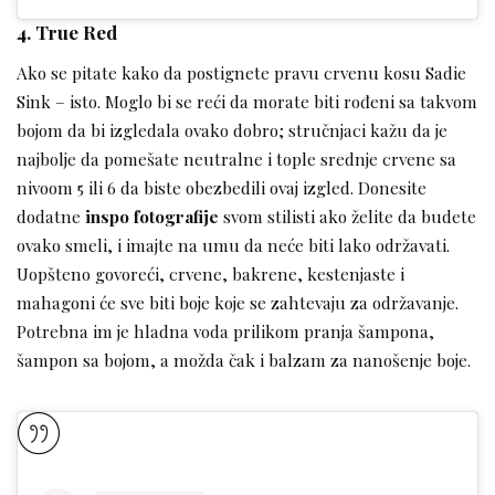
4. True Red
Ako se pitate kako da postignete pravu crvenu kosu Sadie
Sink – isto. Moglo bi se reći da morate biti rođeni sa takvom
bojom da bi izgledala ovako dobro; stručnjaci kažu da je
najbolje da pomešate neutralne i tople srednje crvene sa
nivoom 5 ili 6 da biste obezbedili ovaj izgled. Donesite
dodatne
inspo fotografije
svom stilisti ako želite da budete
ovako smeli, i imajte na umu da neće biti lako održavati.
Uopšteno govoreći, crvene, bakrene, kestenjaste i
mahagoni će sve biti boje koje se zahtevaju za održavanje.
Potrebna im je hladna voda prilikom pranja šampona,
šampon sa bojom, a možda čak i balzam za nanošenje boje.