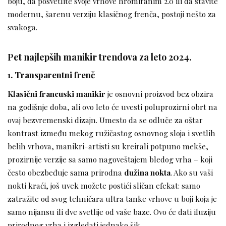
boju, da posvetlite svoje vrhove hromiranim 2.0 ili da stavite
modernu, šarenu verziju klasičnog frenča, postoji nešto za
svakoga.
Pet najlepših manikir trendova za leto 2024.
1. Transparentni frenč
Klasični francuski manikir
je osnovni proizvod bez obzira
na godišnje doba, ali ovo leto će uvesti poluprozirni obrt na
ovaj bezvremenski dizajn. Umesto da se odluče za oštar
kontrast između mekog ružičastog osnovnog sloja i svetlih
belih vrhova, manikri-artisti su kreirali potpuno mekše,
prozirnije verzije sa samo nagoveštajem bledog vrha – koji
često obezbeđuje sama prirodna
dužina nokta
. Ako su vaši
nokti kraći, još uvek možete postići sličan efekat: samo
zatražite od svog tehničara ultra tanke vrhove u boji koja je
samo nijansu ili dve svetlije od vaše baze. Ovo će dati iluziju
prirodnog vrha i izgledati jednako šik.