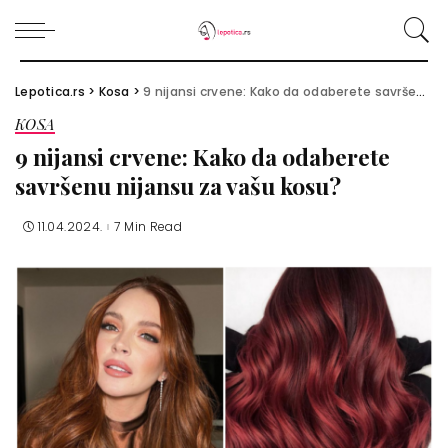
Lepotica.rs
>
Kosa
>
9 nijansi crvene: Kako da odaberete savršenu nijansu za vašu kosu?
KOSA
9 nijansi crvene: Kako da odaberete
savršenu nijansu za vašu kosu?
11.04.2024.
7 Min Read