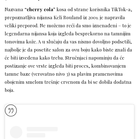
Nazvana
“cherry cola”
kosa od strane korisnika TikTok-a,
prepoznatljiva nijansa Keli Rouland iz 2001. je napravila
veliki preporod. Ne možemo reći da smo iznenađeni – to je
legendarna nijansa koja izgleda besprekorno na tamnijim
tonovima kože. A u slučaju da vas nismo dovoljno podsetili,
najbolje je da posetite salon za ovu boju kako biste znali da
će biti izvedena kako treba. Stručnjaci napominju da će
postizanje ove vrste izgleda biti proces, kombinovanjem
tamne baze (verovatno nivo 3) sa plavim pramenovima
obojenim smelom trešnje crvenom da bi se dobila dodatna
boja.