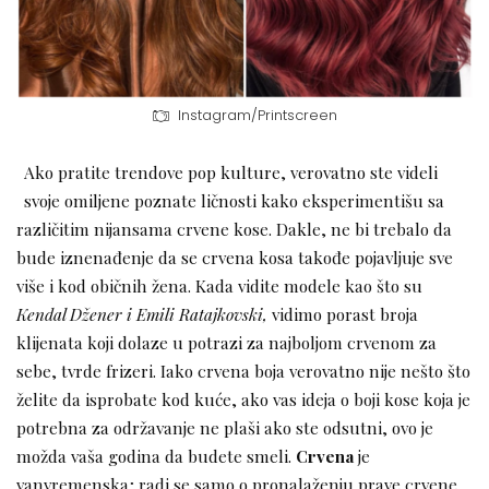
Instagram/Printscreen
Ako pratite trendove pop kulture, verovatno ste videli
svoje omiljene poznate ličnosti kako eksperimentišu sa
različitim nijansama crvene kose. Dakle, ne bi trebalo da
bude iznenađenje da se crvena kosa takođe pojavljuje sve
više i kod običnih žena. Kada vidite modele kao što su
Kendal Džener i Emili Ratajkovski,
vidimo porast broja
klijenata koji dolaze u potrazi za najboljom crvenom za
sebe, tvrde frizeri. Iako crvena boja verovatno nije nešto što
želite da isprobate kod kuće, ako vas ideja o boji kose koja je
potrebna za održavanje ne plaši ako ste odsutni, ovo je
možda vaša godina da budete smeli.
Crvena
je
vanvremenska; radi se samo o pronalaženju prave crvene