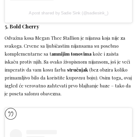
A post shared by Sadie Sink (@sadiesink_)
5. Bold Cherry
Odvažna kosa Megan Thee Stallion je nijansa koja nije za
svakoga. Crvene sa ljubičastim nijansama su posebno
komplementarne sa t
amnijim tonovima
kože i zaista
iskaču protiv njih. Sa ovako živopisnom nijansom, još je veći
imperativ da vam kosu farba
stručnjak
(bez obzira koliko
primamljivo bilo da koristite kupovnu boju). Osim toga, ovaj
izgled će verovatno zahtevati prvo blajhanje baze – tako da
je poseta salonu obavezna.