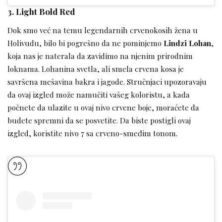
3. Light Bold Red
Dok smo već na temu legendarnih crvenokosih žena u
Holivudu, bilo bi pogrešno da ne pominjemo
Lindzi Lohan
,
koja nas je naterala da zavidimo na njenim prirodnim
loknama. Lohanina svetla, ali smela crvena kosa je
savršena mešavina bakra i jagode. Stručnjaci upozoravaju
da ovaj izgled može namučiti vašeg koloristu, a kada
počnete da ulazite u ovaj nivo crvene boje, moraćete da
budete spremni da se posvetite. Da biste postigli ovaj
izgled, koristite nivo 7 sa crveno-smeđim tonom.