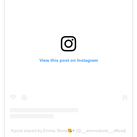
View this post on Instagram
A post shared by Emma Stone
♥️
(@__emmastone__official)