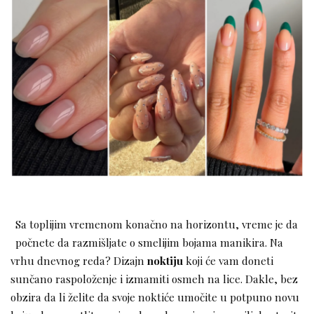
Sa toplijim vremenom konačno na horizontu, vreme je da
počnete da razmišljate o smelijim bojama manikira. Na
vrhu dnevnog reda? Dizajn
noktiju
koji će vam doneti
sunčano raspoloženje i izmamiti osmeh na lice. Dakle, bez
obzira da li želite da svoje noktiće umočite u potpuno novu