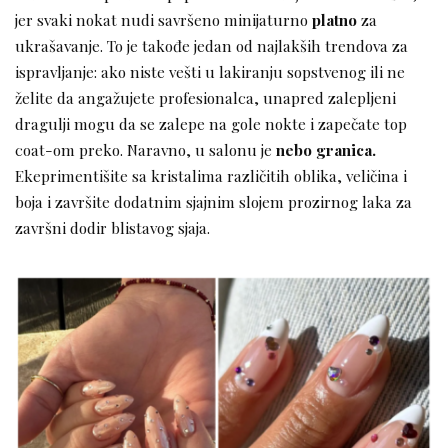
jer svaki nokat nudi savršeno minijaturno
platno
za
ukrašavanje. To je takođe jedan od najlakših trendova za
ispravljanje: ako niste vešti u lakiranju sopstvenog ili ne
želite da angažujete profesionalca, unapred zalepljeni
dragulji mogu da se zalepe na gole nokte i zapečate top
coat-om preko. Naravno, u salonu je
nebo granica.
Ekeprimentišite sa kristalima različitih oblika, veličina i
boja i završite dodatnim sjajnim slojem prozirnog laka za
završni dodir blistavog sjaja.