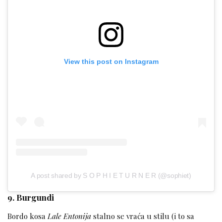
View this post on Instagram
A post shared by S O P H I E T U R N E R (@sophiet)
9. Burgundi
Bordo kosa
Lale Entonija
stalno se vraća u stilu (i to sa