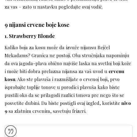
za vas – zato u nastavku pogledajte ovaj vodič.
9 nijansi crvene boje kose
1. Strawberry Blonde
Koliko boja za kosu može da izvuče nijansu Rejčel
Mekadams? Granica ne postoji. Oba stručnjaka napominju
da ova jagoda-plava obično najviše laska na svetloj boji kože
i može biti dobra prelazna nijansa za vaš uvod u
crvenu
kosu
. Ako ste plavuša i razmišljate o crvenoj boji, prvo
isprobajte toplije tonove u porodici plavuša kako biste
pustili oko da se prilagodi razlici tonova pre nego što se
posvetite dubini. Da biste postigli ovaj izgled, koristite
nivo
9
sa zlatnim crvenim, savetuju frizeri.