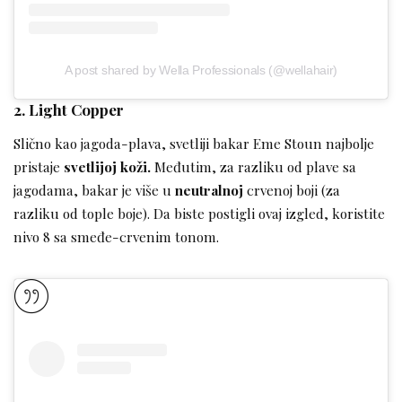
A post shared by Wella Professionals (@wellahair)
2. Light Copper
Slično kao jagoda-plava, svetliji bakar Eme Stoun najbolje
pristaje
svetlijoj koži.
Međutim, za razliku od plave sa
jagodama, bakar je više u
neutralnoj
crvenoj boji (za
razliku od tople boje). Da biste postigli ovaj izgled, koristite
nivo 8 sa smeđe-crvenim tonom.