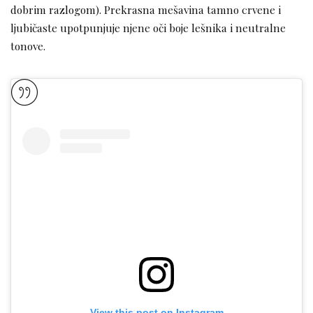
dobrim razlogom). Prekrasna mešavina tamno crvene i
ljubičaste upotpunjuje njene oči boje lešnika i neutralne
tonove.
View this post on Instagram