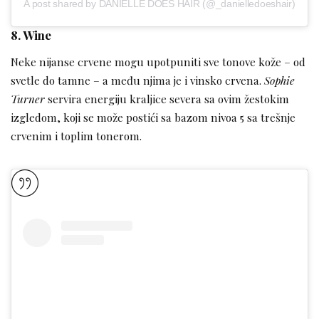
A post shared by DANIELLE DOES HAIR (@_danielledoeshair)
8. Wine
Neke nijanse crvene mogu upotpuniti sve tonove kože – od
svetle do tamne – a među njima je i vinsko crvena.
Sophie
Turner
servira energiju kraljice severa sa ovim žestokim
izgledom, koji se može postići sa bazom nivoa 5 sa ​​trešnje
crvenim i toplim tonerom.