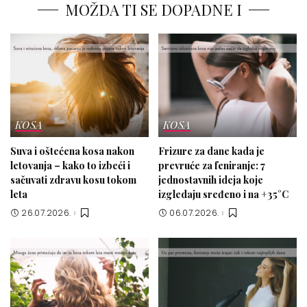
MOŽDA TI SE DOPADNE I
KOSA
KOSA
Suva i oštećena kosa nakon
Frizure za dane kada je
letovanja – kako to izbeći i
prevruće za feniranje: 7
sačuvati zdravu kosu tokom
jednostavnih ideja koje
leta
izgledaju sređeno i na +35°C
26.07.2026.
06.07.2026.