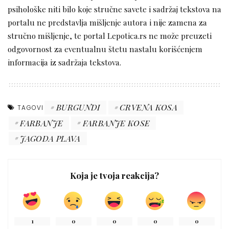
psihološke niti bilo koje stručne savete i sadržaj tekstova na
portalu ne predstavlja mišljenje autora i nije zamena za
stručno mišljenje, te portal Lepotica.rs ne može preuzeti
odgovornost za eventualnu štetu nastalu korišćenjem
informacija iz sadržaja tekstova.
BURGUNDI
CRVENA KOSA
TAGOVI
FARBANJE
FARBANJE KOSE
JAGODA PLAVA
Koja je tvoja reakcija?
1
0
0
0
0