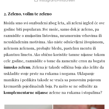
Instagram/Printscreen
2. Zeleno, volim te zeleno
Možda smo svi ouzbuđeni zbog leta, ali zeleni izgled će ove
godine biti popularan. Sve može, samo dok je zeleno, pa
razmislite o zmijastim listovima, mramornim vrhovima ili
neusklađenim motivima. Ako niste oduševljeni živopisnom,
zelenom zelenom, probajte bledu, pastelnu mentu ili
pikantnu limetu. Ako obično koristite tamne nijanse tokom
cele godine, razmislite o tome da zamenite crnu za bogatu
šumsko zelenu.
Zelena je takođe odlična boja ako želite da
uskladite svoje prste na rukama i nogama. Uklapanje
manikira i pedikira takođe se vraća sa ponovnim pojavom
kremastih pojedinačnih boja. Pa zašto se ne odlučite za
komplementarne nijanse
zelene na rukama i stopalima?