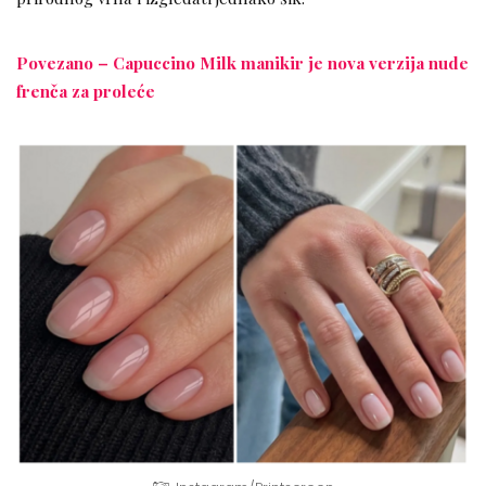
Povezano – Capuccino Milk manikir je nova verzija nude
frenča za proleće