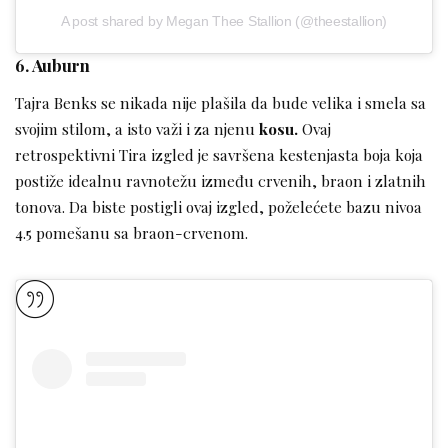
A post shared by Megan Thee Stallion (@theestallion)
6. Auburn
Tajra Benks se nikada nije plašila da bude velika i smela sa
svojim stilom, a isto važi i za njenu
kosu.
Ovaj
retrospektivni Tira izgled je savršena kestenjasta boja koja
postiže idealnu ravnotežu između crvenih, braon i zlatnih
tonova. Da biste postigli ovaj izgled, poželećete bazu nivoa
4.5 pomešanu sa braon-crvenom.