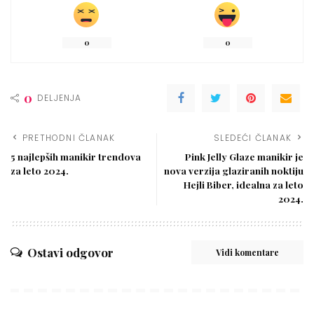
0
0
0
DELJENJA
PRETHODNI ČLANAK
SLEDEĆI ČLANAK
5 najlepših manikir trendova
Pink Jelly Glaze manikir je
za leto 2024.
nova verzija glaziranih noktiju
Hejli Biber, idealna za leto
2024.
Ostavi odgovor
Vidi komentare