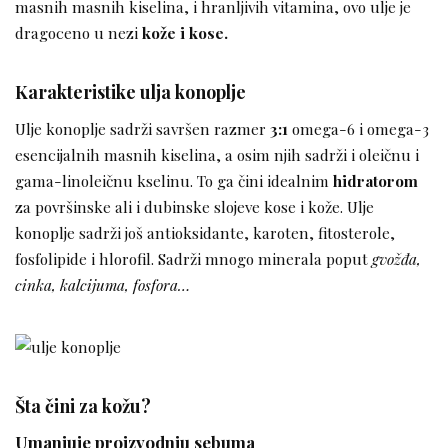
masnih masnih kiselina, i hranljivih vitamina, ovo ulje je
dragoceno u nezi
kože i kose.
Karakteristike ulja konoplje
Ulje konoplje sadrži savršen razmer
3:1
omega-6 i omega-3
esencijalnih masnih kiselina, a osim njih sadrži i oleičnu i
gama-linoleičnu kselinu. To ga čini idealnim
hidratorom
za površinske ali i dubinske slojeve kose i kože. Ulje
konoplje sadrži još antioksidante, karoten, fitosterole,
fosfolipide i hlorofil. Sadrži mnogo minerala poput
gvožđa,
cinka, kalcijuma, fosfora…
Šta čini za kožu?
Umanjuje proizvodnju sebuma