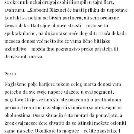
se okrenuli nekoj drugoj osobi ili stupili u tajni flert,
avanturu…..Slobodni Blizanci će imati priliku da uspostave
kontakt sa nekim od bivših partnera, ali sem prolazne
živosti ili kratkotrajne obnove strasti – ništa se tu
spektakularno, na duže staze neće dogoditi. Treća dekada
meseca donosi već nešto što će vama lično biti jako
uzbudljivo – možda fino poznanstvo preko prijatelja ili
društvenih mreža….
Posao
Naglašeno polje karijere tokom celog marta donosi vam
potrebu da sve svoje napore ulažete u ovaj segment,
pogotovo što je sve ono što ste pokrenuli u prethodnom
periodu trenutno u zastoju ili skopčano sa otežavajućim
okolnostima. Dosta situacija ćete morati da ponavljate, a
kroz ovaj mesec ćete shvatiti da se istinski možete osloniti
samo na sebe. Ukoliko je to moguće – rešite zaostatke I