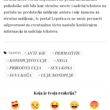
psihološke niti bilo koje stručne savete i sadržaj tekstova na
portalu ne predstavlja mišljenje autora i nije zamena za
stručno mišljenje, te portal Lepotica.rs ne može preuzeti
odgovornost za eventualnu štetu nastalu korišćenjem
informacija iz sadržaja tekstova.
ANTI AGE
DERMATITIS
TAGOVI
KONOPLJINO ULJE
NEGA
PRIRODNA ULJA
SUVA KOSA
SUVA KOŽA
ULJE KONOPLJE
Koja je tvoja reakcija?