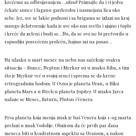
krećemo sa odbrojavanjem….sitno! Priznajte da i vi jedva
čekate sunce i laganu garderobu i nasmejana lica oko
sebe. Jer, sve se lakše podnosi i sa brigama se izlazi na kraj
mnogo delotvornije kada je sve oko nas svetlo i sjajno i toplo
i kreće da zeleni i budi se…No, da se ovo ne bi pretvorilo u
rapsodiju posvećenu proleću, hajmo mi na posao…
Na ulasku u mart mesec na nebu nas sačekuje ovakva
situacija – Sunce, Neptun i Merkur su u znaku Riba, s tim
što je Merkur već u svojoj senci i sprema se da krene
retrogradnim hodom. U Ovnu je planeta Uran, u Biku
planeta Mars a u Strelcu planeta Jupiter. U znaku Jarca
nalaze se Mesec, Saturn, Pluton i Venera.
Prva planeta koja menja znak je baš Venera koja 1-og marta
prelazi u znak Vodolije. Obzirom da će prvih par dana
meseca biti u kvadratnom aspektu sa Uranom, a nakon