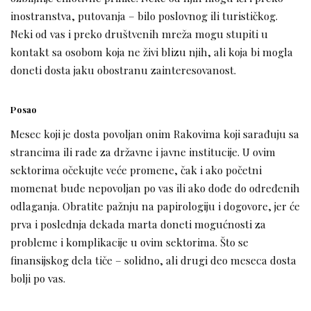
inostranstva, putovanja – bilo poslovnog ili turističkog.
Neki od vas i preko društvenih mreža mogu stupiti u
kontakt sa osobom koja ne živi blizu njih, ali koja bi mogla
doneti dosta jaku obostranu zainteresovanost.
Posao
Mesec koji je dosta povoljan onim Rakovima koji sarađuju sa
strancima ili rade za državne i javne institucije. U ovim
sektorima očekujte veće promene, čak i ako početni
momenat bude nepovoljan po vas ili ako dođe do određenih
odlaganja. Obratite pažnju na papirologiju i dogovore, jer će
prva i poslednja dekada marta doneti mogućnosti za
probleme i komplikacije u ovim sektorima. Što se
finansijskog dela tiče – solidno, ali drugi deo meseca dosta
bolji po vas.