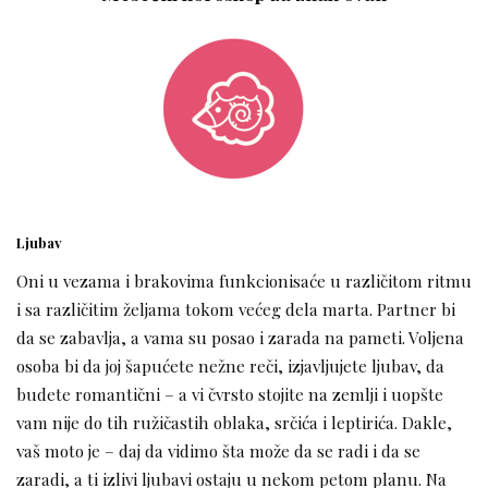
Ljubav
Oni u vezama i brakovima funkcionisaće u različitom ritmu
i sa različitim željama tokom većeg dela marta. Partner bi
da se zabavlja, a vama su posao i zarada na pameti. Voljena
osoba bi da joj šapućete nežne reči, izjavljujete ljubav, da
budete romantični – a vi čvrsto stojite na zemlji i uopšte
vam nije do tih ružičastih oblaka, srčića i leptirića. Dakle,
vaš moto je – daj da vidimo šta može da se radi i da se
zaradi, a ti izlivi ljubavi ostaju u nekom petom planu. Na