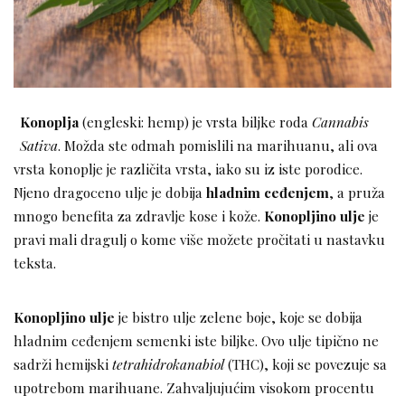
Konoplja
(engleski: hemp) je vrsta biljke roda
Cannabis
Sativa
. Možda ste odmah pomislili na marihuanu, ali ova
vrsta konoplje je različita vrsta, iako su iz iste porodice.
Njeno dragoceno ulje je dobija
hladnim ceđenjem
, a pruža
mnogo benefita za zdravlje kose i kože.
Konopljino ulje
je
pravi mali dragulj o kome više možete pročitati u nastavku
teksta.
Konopljino ulje
je bistro ulje zelene boje, koje se dobija
hladnim ceđenjem semenki iste biljke. Ovo ulje tipično ne
sadrži hemijski
tetrahidrokanabiol
(THC), koji se povezuje sa
upotrebom marihuane. Zahvaljujućim visokom procentu