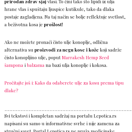
prirodan zdrav sjaj
vlasi. To čini tako što lipidi iz ulja
hrane vlas i spuštaju ljuspice kutikule, tako da dlaka
postaje zagladjena. Na taj način se bolje reflektuje svetlost,
a beživotna kosa je
prošlost!
Ako ne možete pronaći čisto ulje konoplje, odlična
alternativa su
proizvodi za negu kose i kože
koji sadrže
čisto konopljino ulje, poput
Marrakesh Hemp Seed
šampona
i
balzama
na bazi ulja konoplje i kokosa.
Pročitajte još i: Kako da odaberete ulje za kosu prema tipu
dlake?
________________________________________________
Svi tekstovi i kompletan sadržaj na portalu Lepotica.rs
napisani su samo u informativne svrhe i nije zamena za
stručni savet. Portal Lepotica.rs ne pruža medicinske,