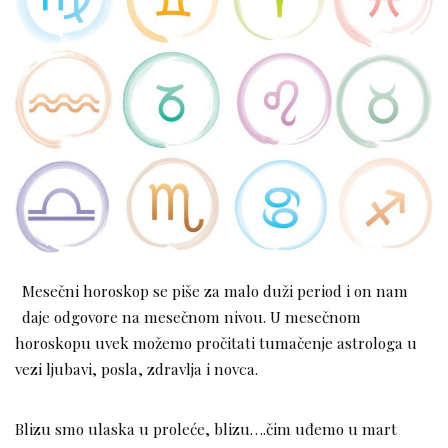
Mesečni horoskop se piše za malo duži period i on nam
daje odgovore na mesečnom nivou. U mesečnom
horoskopu uvek možemo pročitati tumačenje astrologa u
vezi ljubavi, posla, zdravlja i novca.
Blizu smo ulaska u proleće, blizu….čim uđemo u mart