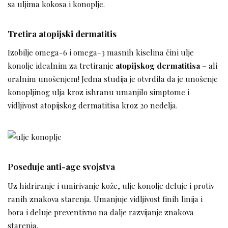
sa uljima kokosa i konoplje.
Tretira atopijski dermatitis
Izobilje omega-6 i omega-3 masnih kiselina čini ulje
konolje idealnim za tretiranje
atopijskog dermatitisa
– ali
oralnim unošenjem! Jedna studija je otvrdila da je unošenje
konopljinog ulja kroz ishranu umanjilo simptome i
vidljivost atopijskog dermatitisa kroz 20 nedelja.
Poseduje anti-age svojstva
Uz hidriranje i umirivanje kože, ulje konolje deluje i protiv
ranih znakova starenja. Umanjuje vidljivost finih linija i
bora i deluje preventivno na dalje razvijanje znakova
starenja.