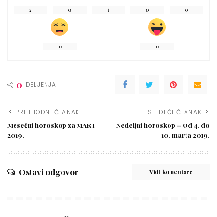
2
0
1
0
0
0
0
0
DELJENJA
PRETHODNI ČLANAK
SLEDEĆI ČLANAK
Mesečni horoskop za MART
Nedeljni horoskop – Od 4. do
2019.
10. marta 2019.
Ostavi odgovor
Vidi komentare