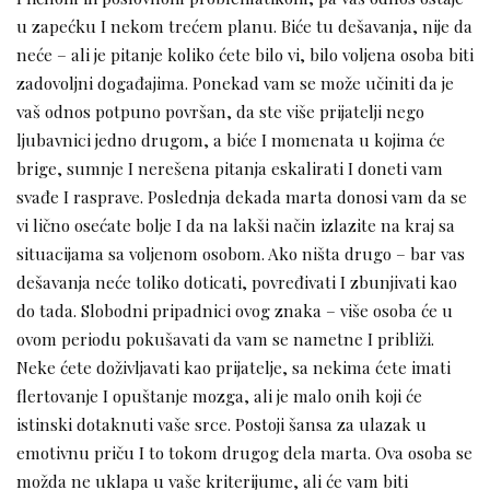
u zapećku I nekom trećem planu. Biće tu dešavanja, nije da
neće – ali je pitanje koliko ćete bilo vi, bilo voljena osoba biti
zadovoljni događajima. Ponekad vam se može učiniti da je
vaš odnos potpuno površan, da ste više prijatelji nego
ljubavnici jedno drugom, a biće I momenata u kojima će
brige, sumnje I nerešena pitanja eskalirati I doneti vam
svađe I rasprave. Poslednja dekada marta donosi vam da se
vi lično osećate bolje I da na lakši način izlazite na kraj sa
situacijama sa voljenom osobom. Ako ništa drugo – bar vas
dešavanja neće toliko doticati, povređivati I zbunjivati kao
do tada. Slobodni pripadnici ovog znaka – više osoba će u
ovom periodu pokušavati da vam se nametne I približi.
Neke ćete doživljavati kao prijatelje, sa nekima ćete imati
flertovanje I opuštanje mozga, ali je malo onih koji će
istinski dotaknuti vaše srce. Postoji šansa za ulazak u
emotivnu priču I to tokom drugog dela marta. Ova osoba se
možda ne uklapa u vaše kriterijume, ali će vam biti