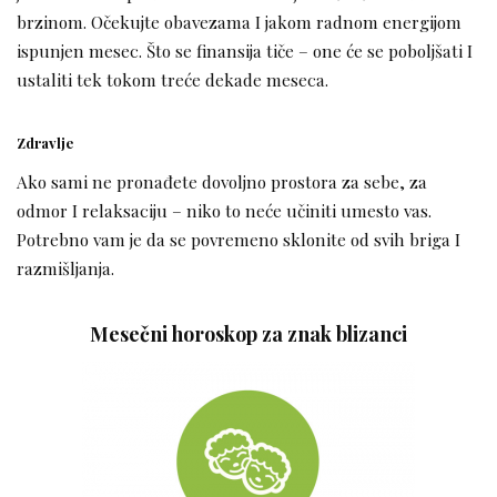
brzinom. Očekujte obavezama I jakom radnom energijom
ispunjen mesec. Što se finansija tiče – one će se poboljšati I
ustaliti tek tokom treće dekade meseca.
Zdravlje
Ako sami ne pronađete dovoljno prostora za sebe, za
odmor I relaksaciju – niko to neće učiniti umesto vas.
Potrebno vam je da se povremeno sklonite od svih briga I
razmišljanja.
Mesečni horoskop za znak blizanci