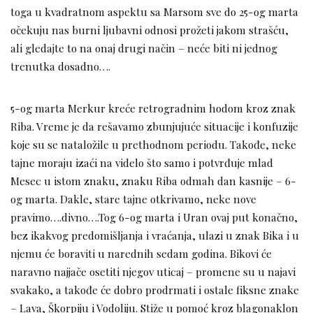
toga u kvadratnom aspektu sa Marsom sve do 25-og marta
očekuju nas burni ljubavni odnosi prožeti jakom strašću,
ali gledajte to na onaj drugi način – neće biti ni jednog
trenutka dosadno….
5-og marta Merkur kreće retrogradnim hodom kroz znak
Riba. Vreme je da rešavamo zbunjujuće situacije i konfuzije
koje su se nataložile u prethodnom periodu. Takođe, neke
tajne moraju izaći na videlo što samo i potvrđuje mlad
Mesec u istom znaku, znaku Riba odmah dan kasnije – 6-
og marta. Dakle, stare tajne otkrivamo, neke nove
pravimo….divno….Tog 6-og marta i Uran ovaj put konačno,
bez ikakvog predomišljanja i vraćanja, ulazi u znak Bika i u
njemu će boraviti u narednih sedam godina. Bikovi će
naravno najjače osetiti njegov uticaj – promene su u najavi
svakako, a takođe će dobro prodrmati i ostale fiksne znake
– Lava, Škorpiju i Vodoliju. Stiže u pomoć kroz blagonaklon