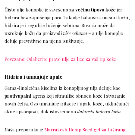
Čisto ulje konoplje je savršeno za
većinu tipova kože
jer
hidrira bez zapušenja pora. Takodje balansira masnu kožu,
hidrira je i reguliše lučenje sebuma. Suvoća može da
uzrokuje kožu da proizvodi
više sebuma
– a ulje konoplje
deluje prevntivno na njeno isušivanje.
Povezano: Odaberite pravo ulje za lice za vaš tip kože
Hidrira i umanjuje upale
Gama-linoleična kiselina iz konopljinog ulja deluje kao
protivupalni
agens koji sitmuliše obnocu kože i stvaranje
novih ćelija. Ovo umanjuje iritacije i upale kože, uključujući
akne i psorijazu, dok istovremeno
dubinski hidrira kožu.
Naša preporuka je
Marrakesh Hemp Seed gel za tuširanje