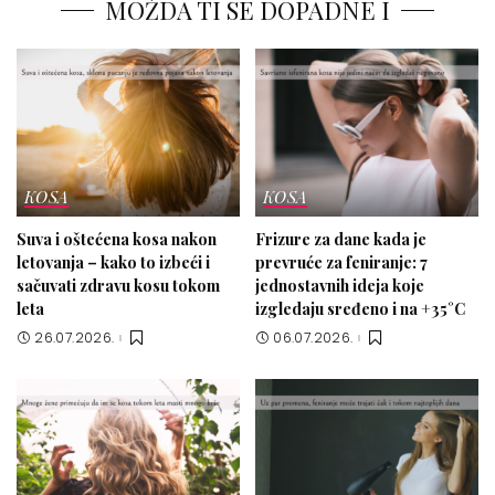
MOŽDA TI SE DOPADNE I
KOSA
KOSA
Suva i oštećena kosa nakon
Frizure za dane kada je
letovanja – kako to izbeći i
prevruće za feniranje: 7
sačuvati zdravu kosu tokom
jednostavnih ideja koje
leta
izgledaju sređeno i na +35°C
26.07.2026.
06.07.2026.