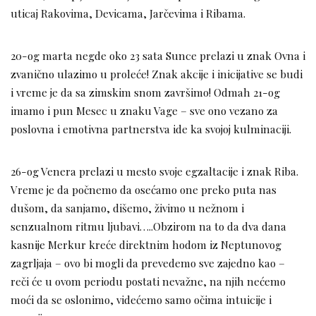
uticaj Rakovima, Devicama, Jarčevima i Ribama.
20-og marta negde oko 23 sata Sunce prelazi u znak Ovna i
zvanično ulazimo u proleće! Znak akcije i inicijative se budi
i vreme je da sa zimskim snom završimo! Odmah 21-og
imamo i pun Mesec u znaku Vage – sve ono vezano za
poslovna i emotivna partnerstva ide ka svojoj kulminaciji.
26-og Venera prelazi u mesto svoje egzaltacije i znak Riba.
Vreme je da počnemo da osećamo one preko puta nas
dušom, da sanjamo, dišemo, živimo u nežnom i
senzualnom ritmu ljubavi…..Obzirom na to da dva dana
kasnije Merkur kreće direktnim hodom iz Neptunovog
zagrljaja – ovo bi mogli da prevedemo sve zajedno kao –
reči će u ovom periodu postati nevažne, na njih nećemo
moći da se oslonimo, videćemo samo očima intuicije i