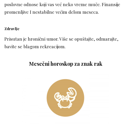
poslovne odnose koji vas već neko vreme muče. Finansije
promenljive I nestabilne većim delom meseca.
Zdravlje
Prisutan je hronični umor. Više se opuštajte, odmarajte,
bavite se blagom rekreacijom.
Mesečni horoskop za znak rak