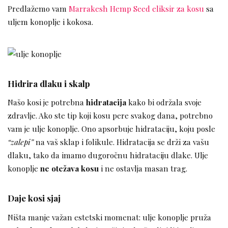
Predlažemo vam
Marrakesh Hemp Seed eliksir za kosu
sa
uljem konoplje i kokosa.
Hidrira dlaku i skalp
Našo kosi je potrebna
hidratacija
kako bi održala svoje
zdravlje. Ako ste tip koji kosu pere svakog dana, potrebno
vam je ulje konoplje. Ono apsorbuje hidrataciju, koju posle
“zalepi”
na vaš sklap i folikule. Hidratacija se drži za vašu
dlaku, tako da imamo dugoročnu hidrataciju dlake. Ulje
konoplje
ne otežava kosu
i ne ostavlja masan trag.
Daje kosi sjaj
Ništa manje važan estetski momenat: ulje konoplje pruža