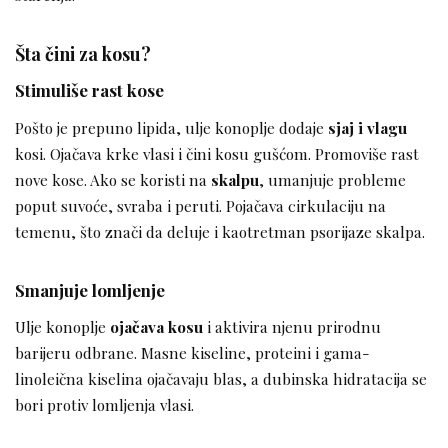
Šta čini za kosu?
Stimuliše rast kose
Pošto je prepuno lipida, ulje konoplje dodaje
sjaj i vlagu
kosi. Ojačava krke vlasi i čini kosu gušćom. Promoviše rast
nove kose. Ako se koristi na
skalpu
, umanjuje probleme
poput suvoće, svraba i peruti. Pojačava cirkulaciju na
temenu, što znači da deluje i kaotretman psorijaze skalpa.
Smanjuje lomljenje
Ulje konoplje
ojačava kosu
i aktivira njenu prirodnu
barijeru odbrane. Masne kiseline, proteini i gama-
linoleična kiselina ojačavaju blas, a dubinska hidratacija se
bori protiv lomljenja vlasi.