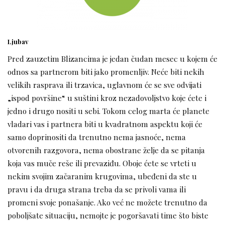
Ljubav
Pred zauzetim Blizancima je jedan čudan mesec u kojem će
odnos sa partnerom biti jako promenljiv. Neće biti nekih
velikih rasprava ili trzavica, uglavnom će se sve odvijati
„ispod površine“ u suštini kroz nezadovoljstvo koje ćete i
jedno i drugo nositi u sebi. Tokom celog marta će planete
vladari vas i partnera biti u kvadratnom aspektu koji će
samo doprinositi da trenutno nema jasnoće, nema
otvorenih razgovora, nema obostrane želje da se pitanja
koja vas muče reše ili prevaziđu. Oboje ćete se vrteti u
nekim svojim začaranim krugovima, ubeđeni da ste u
pravu i da druga strana treba da se privoli vama ili
promeni svoje ponašanje. Ako već ne možete trenutno da
poboljšate situaciju, nemojte je pogoršavati time što biste