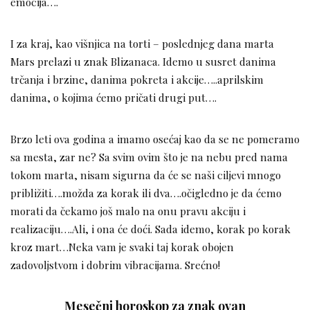
emocija….
I za kraj, kao višnjica na torti – poslednjeg dana marta
Mars prelazi u znak Blizanaca. Idemo u susret danima
trčanja i brzine, danima pokreta i akcije…..aprilskim
danima, o kojima ćemo pričati drugi put….
Brzo leti ova godina a imamo osećaj kao da se ne pomeramo
sa mesta, zar ne? Sa svim ovim što je na nebu pred nama
tokom marta, nisam sigurna da će se naši ciljevi mnogo
približiti….možda za korak ili dva….očigledno je da ćemo
morati da čekamo još malo na onu pravu akciju i
realizaciju….Ali, i ona će doći. Sada idemo, korak po korak
kroz mart…Neka vam je svaki taj korak obojen
zadovoljstvom i dobrim vibracijama. Srećno!
Mesečni horoskop za znak ovan