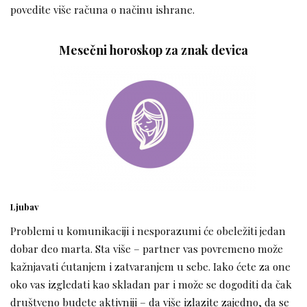
povedite više računa o načinu ishrane.
Mesečni horoskop za znak devica
Ljubav
Problemi u komunikaciji i nesporazumi će obeležiti jedan
dobar deo marta. Sta više – partner vas povremeno može
kažnjavati ćutanjem i zatvaranjem u sebe. Iako ćete za one
oko vas izgledati kao skladan par i može se dogoditi da čak
društveno budete aktivniji – da više izlazite zajedno, da se