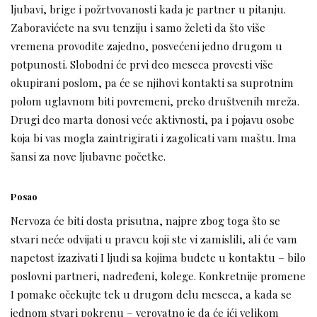
ljubavi, brige i požrtvovanosti kada je partner u pitanju.
Zaboravićete na svu tenziju i samo želeti da što više
vremena provodite zajedno, posvećeni jedno drugom u
potpunosti. Slobodni će prvi deo meseca provesti više
okupirani poslom, pa će se njihovi kontakti sa suprotnim
polom uglavnom biti povremeni, preko društvenih mreža.
Drugi deo marta donosi veće aktivnosti, pa i pojavu osobe
koja bi vas mogla zaintrigirati i zagolicati vam maštu. Ima
šansi za nove ljubavne početke.
Posao
Nervoza će biti dosta prisutna, najpre zbog toga što se
stvari neće odvijati u pravcu koji ste vi zamislili, ali će vam
napetost izazivati I ljudi sa kojima budete u kontaktu – bilo
poslovni partneri, nadređeni, kolege. Konkretnije promene
I pomake očekujte tek u drugom delu meseca, a kada se
jednom stvari pokrenu – verovatno je da će ići velikom