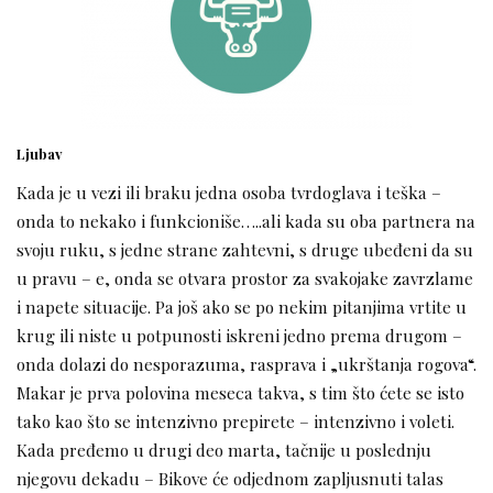
Ljubav
Kada je u vezi ili braku jedna osoba tvrdoglava i teška –
onda to nekako i funkcioniše…..ali kada su oba partnera na
svoju ruku, s jedne strane zahtevni, s druge ubeđeni da su
u pravu – e, onda se otvara prostor za svakojake zavrzlame
i napete situacije. Pa još ako se po nekim pitanjima vrtite u
krug ili niste u potpunosti iskreni jedno prema drugom –
onda dolazi do nesporazuma, rasprava i „ukrštanja rogova“.
Makar je prva polovina meseca takva, s tim što ćete se isto
tako kao što se intenzivno prepirete – intenzivno i voleti.
Kada pređemo u drugi deo marta, tačnije u poslednju
njegovu dekadu – Bikove će odjednom zapljusnuti talas