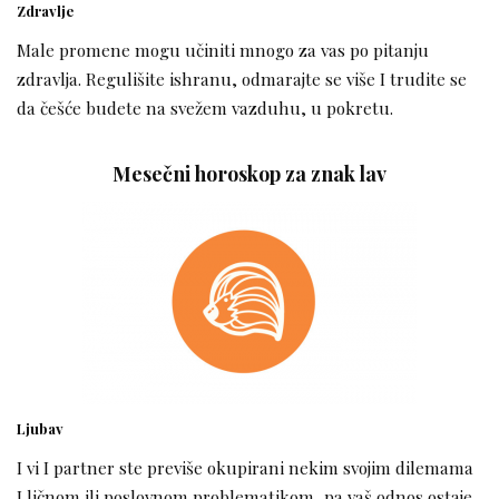
Zdravlje
Male promene mogu učiniti mnogo za vas po pitanju
zdravlja. Regulišite ishranu, odmarajte se više I trudite se
da češće budete na svežem vazduhu, u pokretu.
Mesečni horoskop za znak lav
Ljubav
I vi I partner ste previše okupirani nekim svojim dilemama
I ličnom ili poslovnom problematikom, pa vaš odnos ostaje