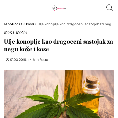
Lepotica.rs
>
Kosa
>
Ulje konoplje kao dragoceni sastojak za negu kože i kose
KOSA
KOŽA
Ulje konoplje kao dragoceni sastojak za
negu kože i kose
01.03.2019.
4 Min Read