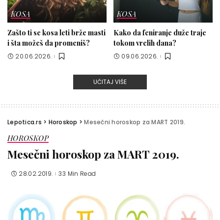
KOSA
KOSA
Zašto ti se kosa leti brže masti
Kako da feniranje duže traje
i šta možeš da promeniš?
tokom vrelih dana?
20.06.2026.
09.06.2026.
UČITAJ VIŠE
Lepotica.rs
>
Horoskop
>
Mesečni horoskop za MART 2019.
HOROSKOP
Mesečni horoskop za MART 2019.
28.02.2019.
33 Min Read