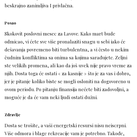
beskrajno zanimljiva I privlačna.
Posao
Skokovit poslovni mesec za Lavove. Kako mart bude
odmicao, vi ćete sve više pronalaziti snagu u sebi iako će
dešavanja povremeno biti turbulentna, a vi često u nekim
čudnim konfliktima sa onima sa kojima sarađujete. Zeljni
ste velikih promena, ali kao da još uvek nije pravo vreme za
njih. Dosta toga će ostati « za kasnije » što je za vas i dobro,
jer je pitanje koliko biste se mogli osloniti na dogovoreno u
ovom periodu. Po pitanju finansija nećete biti zadovoljni, a
moguće je da će vam neki ljudi ostati dužni.
Zdravlje
Dosta se trošite, a vaši energetski resursi nisu neiscrpni.
Više odmora i blage rekreacije vam je potrebno. Takođe,