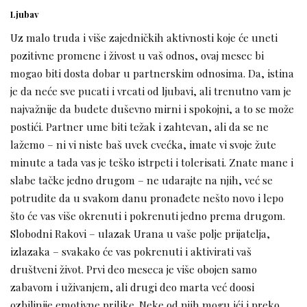
Ljubav
Uz malo truda i više zajedničkih aktivnosti koje će uneti
pozitivne promene i živost u vaš odnos, ovaj mesec bi
mogao biti dosta dobar u partnerskim odnosima. Da, istina
je da neće sve pucati i vrcati od ljubavi, ali trenutno vam je
najvažnije da budete duševno mirni i spokojni, a to se može
postići. Partner ume biti težak i zahtevan, ali da se ne
lažemo – ni vi niste baš uvek cvećka, imate vi svoje žute
minute a tada vas je teško istrpeti i tolerisati. Znate mane i
slabe tačke jedno drugom – ne udarajte na njih, već se
potrudite da u svakom danu pronađete nešto novo i lepo
što će vas više okrenuti i pokrenuti jedno prema drugom.
Slobodni Rakovi – ulazak Urana u vaše polje prijatelja,
izlazaka – svakako će vas pokrenuti i aktivirati vaš
društveni život. Prvi deo meseca je više obojen samo
zabavom i uživanjem, ali drugi deo marta već doosi
ozbiljnije emotivne prilike. Neke od njih mogu ići i preko