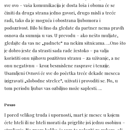
sve ovo – vaša komunikacija je dosta loša i oboma će se
činiti da druga strana jedno govori, drugo misli a treće
radi, tako da je moguća i obostrana ljubomora i
podozrivost. Bilo bi fino da gledate da partner nema pravih
osnova da sumnja u vas. U prevodu – ako nešto muljate,
gledajte da vas ne „padnete“ na nekim sitnicama…..Ono što
je dobro jeste da strasti sada rade žestoko – pa valja
koristiti onu njihovu pozitivnu stranu – za uživanje, a ne
onu negativnu – kroz besmislene rasprave i tenzije.
Usamljeni Ovnovi će sve do početka treće dekade meseca
izigravati „slobodne strelce“, uživati i provoditi se. No, u
tom periodu ljubav vas ozbiljno može saplesti…..
Posao
I pored velikog truda i upornosti, mart je mesec u kojem
ćete hteli ili ne hteli morati da prigrlite još jednu osobinu –
strpljenje. Ne znam koliko će vam to polaziti za rukom, ali