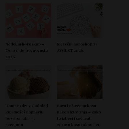
Nedeljni horoskop –
Mesečni horoskop za
Od 03. do 09. avgusta
AVGUST 2026.
2026.
Domać zdrav sladoled
Suva i oštećena kosa
koji možeš napraviti
nakon letovanja – kako
bez aparata – 5
to izbeći i sačuvati
recepata
zdravu kosu tokom leta