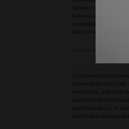
balzam za usne, delotvora
Kokosovo ulje deluje antib
neugodan miris. Veoma je 
tuferom ispod pazuha, sač
Povezano: Koji dezadoran
___________________
Svi tekstovi i kompletan 
informativne svrhe i nije
medicinske, psihološke nit
portalu ne predstavlja mi
portal Lepotica.rs ne mo
korišćenjem informacija i