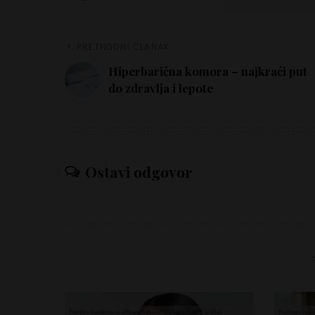
PRETHODNI ČLANAK
Hiperbarična komora – najkraći put
do zdravlja i lepote
Ostavi odgovor