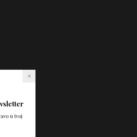
wsletter
avo u tvoj