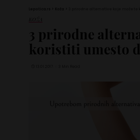
Lepotica.rs
>
Koža
>
3 prirodne alternative koje možete
KOŽA
3 prirodne altern
koristiti umesto 
13.01.2017.
3 Min Read