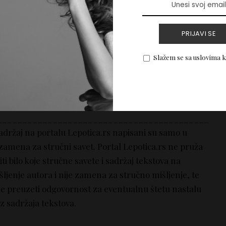
n je i kao prirodna alternativa za dezadorans.
akterijski te će vas zaštititi od bakterija koje uzrokuju
PRIJAVI SE
masan pa ga pažljivo koristite – nanesite ga prstim ili
ekajte da se osuši malo pre nego što se obučete.
Slažem se sa uslovima 
si ne sadrže aluminijum i parabene!
__________________________________________
sadržaj na portalu Lepotica.rs napisani su samo u
 zamena za stručni savet. Portal Lepotica.rs ne pruža
i bilo koje stručne savete i sadržaj tekstova na
šljenje autora i nije zamena za stručno mišljenje, te
že preuzeti odgovornost za eventualnu štetu nastalu
z sadržaja tekstova.