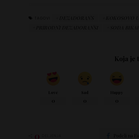
DEZADORANS
KOKOSOVO U
TAGOVI
PRIRODNI DEZADORANSI
SODA BIKA
Koja je 
Love
Sad
Happy
0
0
0
0
Podeli na F
DELJENJA