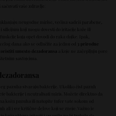
 sačuvati vaše zdravlje.
klanjaju neugodne mirise, većina sadrži parabene,
silicijum koji mogu dovesti do iritacije kože ili
unkcije koja opet dovodi do raka dojke. Ipak,
 celog dana ako se odlučite za jednu od
3 prirodne
koristiti umesto dezadoransa
a koje ne začepljuju pore
štetnim sastojcima.
dezadoransa
eg pazuha stvaraju bakterije. Ukoliko čist pazuh
 bakterije i neutralisati miris. Možete direktno da
 na kožu pazuha ili natopite tufer vate sokom od
 ali i sve kritične delove koji se znoje. Važno je
e koža sklona iritaciji i crvenilu ne bi trebale da