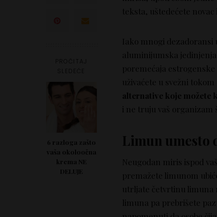
teksta, uštedećete novac i
Iako mnogi dezadoransi u
aluminijumska jedinjenja i 
PROČITAJ
poremećaja estrogenske f
SLEDEĆE
uživaćete u svežni tokom
alternative
koje možete 
i ne truju vaš organizam 
Limun umesto 
6 razloga zašto
vaša okoloočna
Neugodan miris ispod vaš
krema NE
DELUJE
premažete limunom ubićete
utrljate četvrtinu limuna
limuna pa prebrišete pazuh
napomenuti da osobe čija j