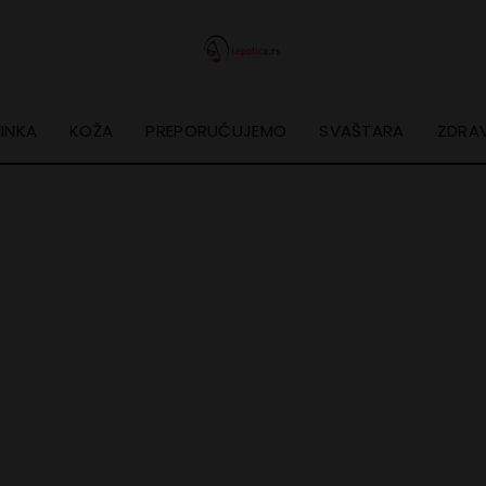
INKA
KOŽA
PREPORUČUJEMO
SVAŠTARA
ZDRAV