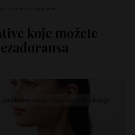
 koristiti umesto dezadoransa
ative koje možete
dezadoransa