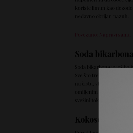
koriste limun kao dezodo
nedavno obrijan pazuh.
Povezano: Napravi sama –
Soda bikarbona
Soda bikarbona je još bolj
Sve što treba da uradite 
na čistu, vlažnu kožu pa
omiljenim esencijalnim ul
svežini tokom celog dana
Kokosovo ulje 
Pored toga što kokosovo u