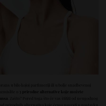
ans u bilo kojoj parfimeriji ili u bolje snadbevenoj
razmislite o
3
prirodne alternative koje možete
ransa
. Zašto? Pored toga što će vas štititi od neugodnog
od prirodnih alternativa koje ćemo navesti u nastavku