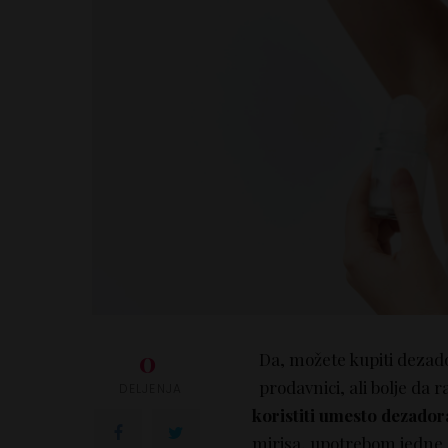
0
Da, možete kupiti dezador
prodavnici, ali bolje da 
DELJENJA
koristiti umesto dezado
mirisa, upotrebom jedne 