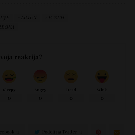
LJE
LIMUN
PAZUH
RBONA
tvoja reakcija?
Sleepy
Angry
Dead
Wink
0
0
0
0
acebook-u
Podeli na Twitter-u