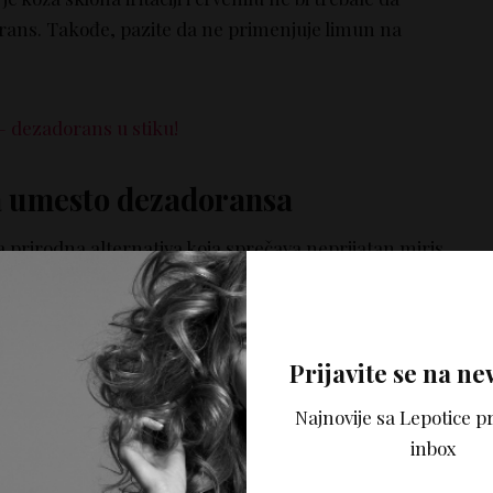
rans. Takođe, pazite da ne primenjuje limun na
 dezadorans u stiku!
 umesto dezadoransa
a prirodna alternativa koja sprečava neprijatan miris.
je da prstima ili tuferom nanesete malo sode bikarbone
zuha. Takođe, sodu bikarbonu možete pomešati sa
jem i naneti na pazuh. Podjednako ćete uživati u
Prijavite se na ne
.
Najnovije sa Lepotice pr
umesto dezadoransa
inbox
lje možete koristiti kao losion za telo, masku za kosu,