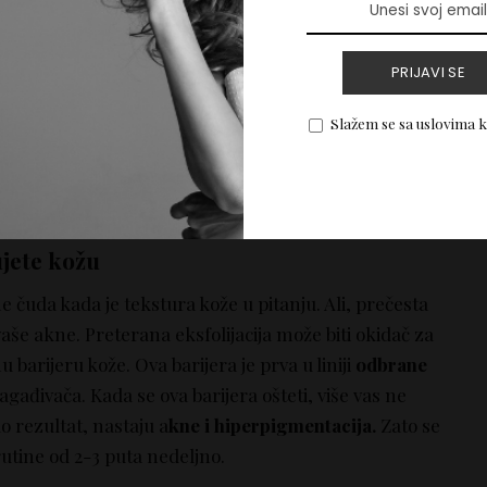
PRIJAVI SE
Slažem se sa uslovima 
ujete kožu
e čuda kada je tekstura kože u pitanju. Ali, prečesta
še akne. Preterana eksfolijacija može biti okidač za
u barijeru kože. Ova barijera je prva u liniji
odbrane
zagađivača. Kada se ova barijera ošteti, više vas ne
o rezultat, nastaju a
kne i hiperpigmentacija.
Zato se
rutine od 2-3 puta nedeljno.