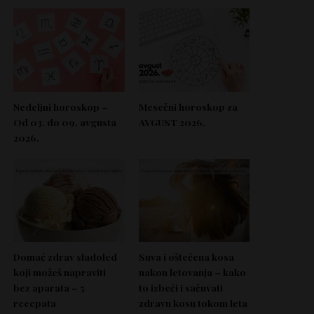
Nedeljni horoskop –
Mesečni horoskop za
Od 03. do 09. avgusta
AVGUST 2026.
2026.
Domać zdrav sladoled
Suva i oštećena kosa
koji možeš napraviti
nakon letovanja – kako
bez aparata – 5
to izbeći i sačuvati
recepata
zdravu kosu tokom leta