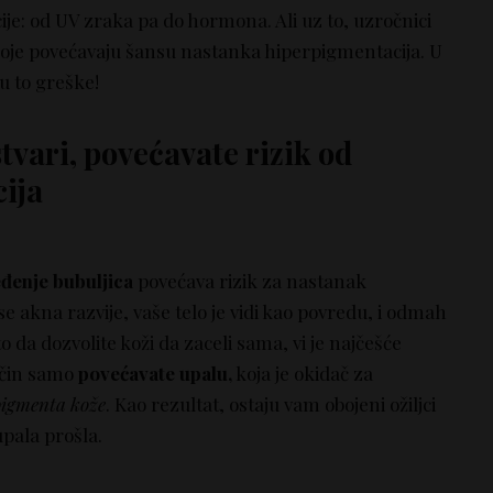
e: od UV zraka pa do hormona. Ali uz to, uzročnici
oje povećavaju šansu nastanka hiperpigmentacija. U
u to greške!
stvari, povećavate rizik od
ija
đenje bubuljica
povećava rizik za nastanak
e akna razvije, vaše telo je vidi kao povredu, i odmah
o da dozvolite koži da zaceli sama, vi je najčešće
način samo
povećavate upalu,
koja je okidač za
igmenta kože
. Kao rezultat, ostaju vam obojeni ožiljci
upala prošla.