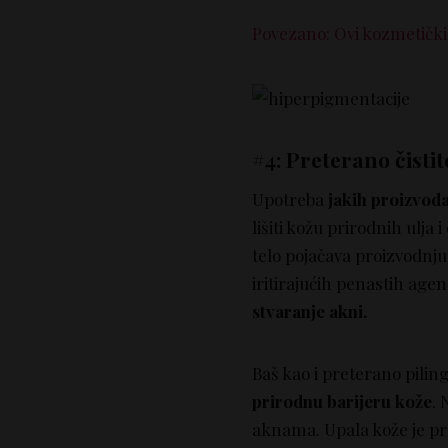
Povezano: Ovi kozmetički 
#4: Preterano čisti
Upotreba
jakih proizvoda
lišiti kožu prirodnih ulja i
telo pojačava proizvodnj
iritirajućih penastih age
stvaranje akni.
Baš kao i preterano pilin
prirodnu barijeru kože
. 
aknama. Upala kože je pr