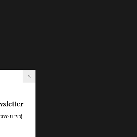
wsletter
avo u tvoj