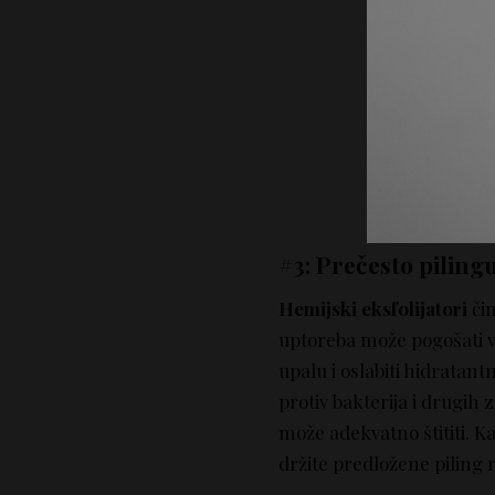
#3: Prečesto piling
Hemijski eksfolijatori
čin
uptoreba može pogošati va
upalu i oslabiti hidratantn
protiv bakterija i drugih 
može adekvatno štititi. Ka
držite predložene piling 