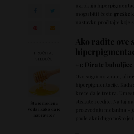
uzrokuju hiperpigmentacij
mogu biti i česte
greške
k
nastavku pročitajte koje s
Ako radite ove 
hiperpigmentac
PROČITAJ
SLEDEĆE
#1: Dirate bubuljice
Ovo sugurno znate, ali
ce
hiperpigmentacije. Kada s
kreće da je tretira. Umest
stiskate i cedite. Na taj 
Šta je medena
voda i kako da je
proizvodnju melanina –
p
napravite?
posle akni dugo pošto je 