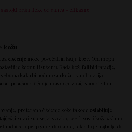
sastojci brišu fleke od sunca – efikasno!
te kožu
 za čišćenje
može povećati iritaciju kože. Oni mogu
 ostaviti je žednu i isušenu. Kada koži fali hidratacije,
u sebuma kako bi podmazao kožu. Kombinacija
nasa i pojačano lučenje masnoće znači samo jedno –
govanje, preterano čišćenje kože takođe
oslabljuje
Najčešći znaci su osećaj svraba, osetljivost i koža sklona
ethodnica hiperpigmentacijama, tako da je najbolje da