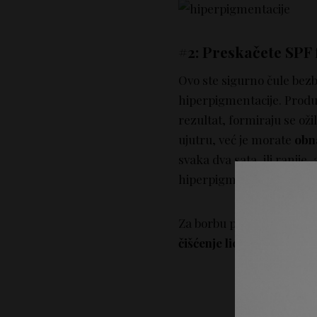
#2: Preskačete SPF f
Ovo ste sigurno čule bezb
hiperpigmentacije. Produ
rezultat, formiraju se ož
ujutru, već je morate
obn
svaka dva sata, ili ranije
hiperpigmentacija i zašti
Za borbu protiv hiperpi
čišćenje lica sa 5% voćnih