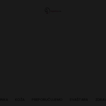
INKA
KOŽA
PREPORUČUJEMO
SVAŠTARA
ZDRAV