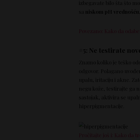
izbegavate bilo šta što mož
sa
niskom pH vrednošću
Povezano: Kako da odaber
#5: Ne testirate no
Znamo koliko je teško od
odgovor. Polagano uvođen
upalu, iritaciju i akne. 
negu kože, testirajte ga 
sastojak, aktivira se upal
hiperpigmentacije.
Pročitajte još i: Kako da t