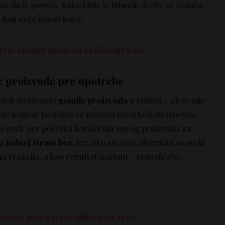
e da je poveća. Kako biste je izbegli, držite se čistača
, koji neće isušiti kožu.
ete idealan proizvod za čišćenje kože?
ve proizvode pre upotrebe
oleti dodavanju
gomile proizvoda
u rutinu – ali to nije
je jednog po jedno će pomoći vašoj koži da izbegne
Zato uvek pre početka korišćenja novog proizvoda za
na
jednoj strani lica.
Jer, ako ste npr. alergični na neki
na reakcija, a kao rezultat nastaju – pogodićete,
retirate svaku vrstu ožiljaka od akni?