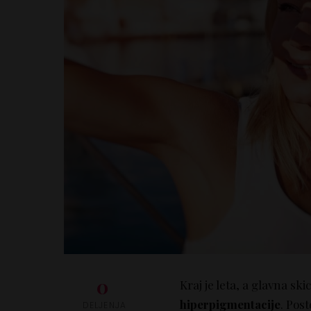
0
Kraj je leta, a glavna s
hiperpigmentacije
. Pos
DELJENJA