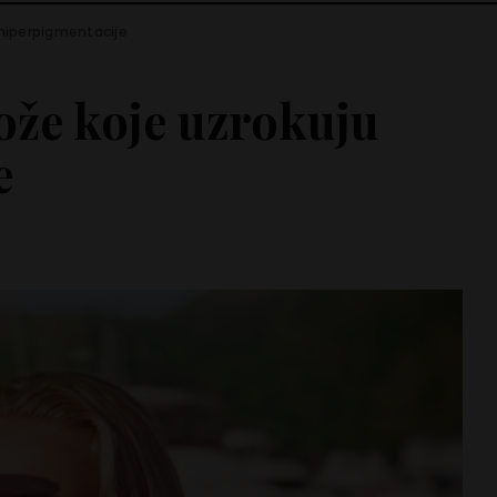
 hiperpigmentacije
kože koje uzrokuju
e