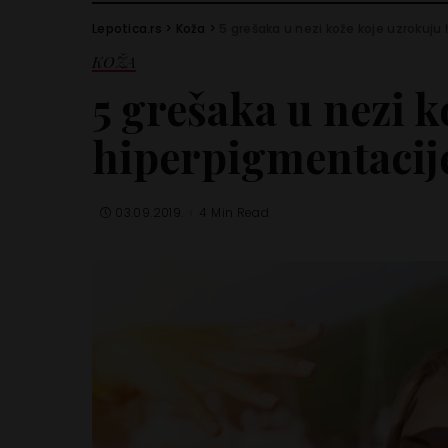
Lepotica.rs
>
Koža
>
5 grešaka u nezi kože koje uzrokuju
KOŽA
5 grešaka u nezi 
hiperpigmentacij
03.09.2019.
4 Min Read