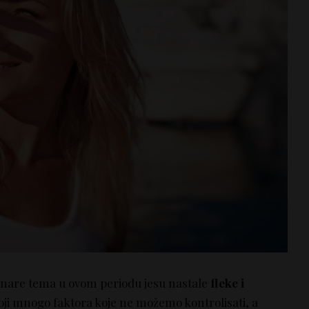
kicnare tema u ovom periodu jesu nastale
fleke i
toji mnogo faktora koje ne možemo kontrolisati, a