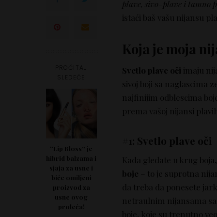
plave, sivo-plave i tamno p
istaći baš vašu nijansu pla
Koja je moja ni
PROČITAJ
Svetlo plave oči
imaju nij
SLEDEĆE
sivoj boji sa naglascima z
najfinijim odblescima boj
prema vašoj nijansi plavi
#1: Svetlo plave oči
“Lip Bloss” je
hibrid balzama i
Kada gledate u krug boja,
sjaja za usne i
boje
– to je suprotna nija
biće omiljeni
da treba da ponesete ja
proizvod za
usne ovog
netraulnim nijansama s
proleća!
boje, koje su trenutno v