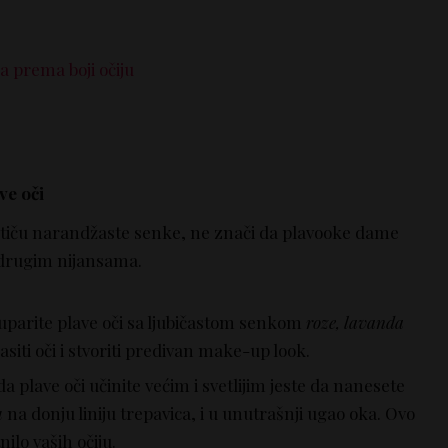
a prema boji očiju
ve oči
 ističu narandžaste senke, ne znači da plavooke dame
a drugim nijansama.
uparite plave oči sa ljubičastom senkom
roze, lavanda
siti oči i stvoriti predivan make-up look.
 da plave oči učinite većim i svetlijim jeste da nanesete
u
na donju liniju trepavica, i u unutrašnji ugao oka. Ovo
nilo vaših očiju.