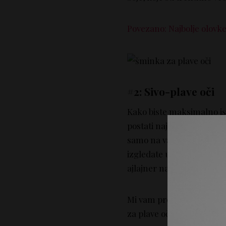
Povezano: Najbolje olovke 
#2: Sivo-plave oči
Kako biste maksimalno ist
postati najbolji prijatelj
samo na vašem
gornjem
izgledate umorno. Duboka 
ajlajner na donjoj liniji tre
Mi vam predlažemo
City 
za plave oči.