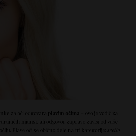
senke za oči odgovara
plavim očima
– ovo je vodič za
arajućih nijansi, ali odgovor zapravo zavisi od vaše
očiju. Plave oči se obično dele na tri kategorije:
svetlo