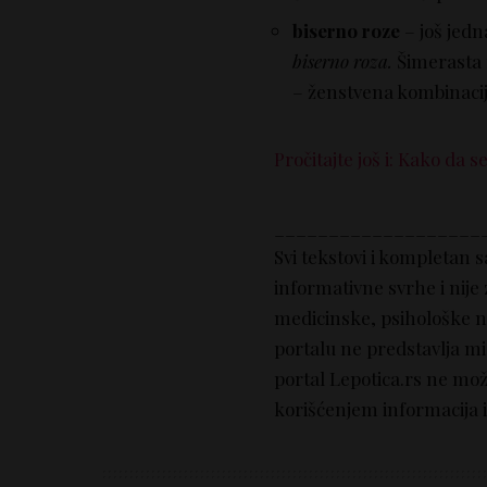
biserno roze
– još jedn
biserno roza.
Šimerasta 
– ženstvena kombinacija
Pročitajte još i: Kako da 
___________________
Svi tekstovi i kompletan 
informativne svrhe i nije
medicinske, psihološke nit
portalu ne predstavlja mi
portal Lepotica.rs ne mo
korišćenjem informacija i