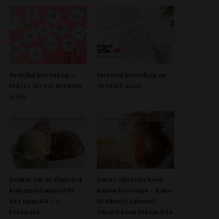
Nedeljni horoskop –
Mesečni horoskop za
Od 03. do 09. avgusta
AVGUST 2026.
2026.
Domać zdrav sladoled
Suva i oštećena kosa
koji možeš napraviti
nakon letovanja – kako
bez aparata – 5
to izbeći i sačuvati
recepata
zdravu kosu tokom leta