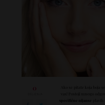
0
Ako se pitate koja boja 
vas! Postoji mnogo odgov
DELJENJA
specifične nijanse
plavih 