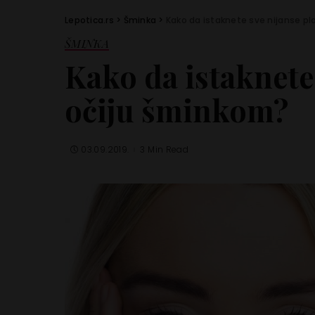
Lepotica.rs
>
Šminka
>
Kako da istaknete sve nijanse pl
ŠMINKA
Kako da istaknete
očiju šminkom?
03.09.2019.
3 Min Read