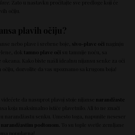
lave.
Zato u nastavku pročitajte sve predloge koji će
vih očiju.
jansa plavih očiju?
anse nebo plave i srebrne boje,
sivo-plave oči
naginju
elene, dok
tamno plave oči
su tamnije noću, sa
e okeana. Kako biste našli idealnu nijansu senke za oči
h očiju, dozvolite da vas upoznamo sa krugom boja!
 videćete da nasuprot plavoj stoje nijanse
narandžaste
nsa koja maksimalno ističe plavetnilo. Ali to ne znači
rku narandžastu senku. Umesto toga, napunite neseser
a
narandžastim podtonom.
To su tople svetle zemljane
eoma popularna!