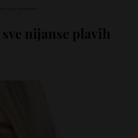
avih očiju šminkom?
 sve nijanse plavih