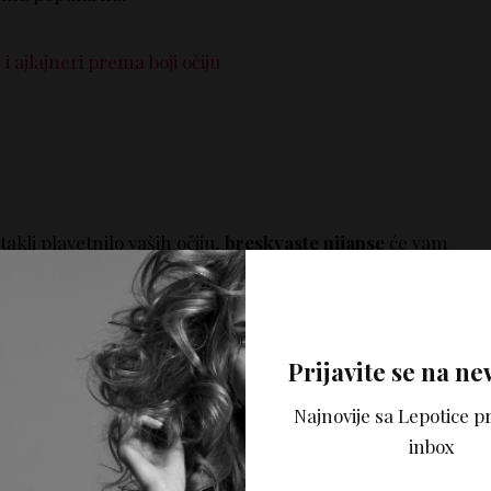
i ajlajneri prema boji očiju
akli plavetnilo vaših očiju,
breskvaste nijanse
će vam
! Kada nanosite ove boje na oči, postarajte se da one budu
kapku, a nikako na donjem, jer vas mogu učiniti da
smeđa boja u paletu je idealna da je koristite kao
pavica, jer će istaći sivilo vaših očiju.
Prijavite se na ne
Najnovije sa Lepotice pr
Color Basic paletu sa 4 senke
, idealno ukombinovane
inbox