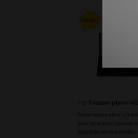
#3: Tamno plave oč
Pošto tamno plave oči ne
jeste uz pomoć
žućkaste s
izgledale mrvicu svetlije