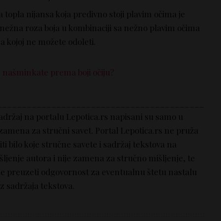
a topla nijansa koja predivno stoji plavim očima je
nežna roza boja u kombinaciji sa nežno plavim očima
 kojoj ne možete odoleti.
se našminkate prema boji očiju?
__________________________________________
sadržaj na portalu Lepotica.rs napisani su samo u
 zamena za stručni savet. Portal Lepotica.rs ne pruža
i bilo koje stručne savete i sadržaj tekstova na
šljenje autora i nije zamena za stručno mišljenje, te
že preuzeti odgovornost za eventualnu štetu nastalu
z sadržaja tekstova.