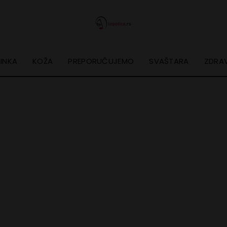
INKA
KOŽA
PREPORUČUJEMO
SVAŠTARA
ZDRAV