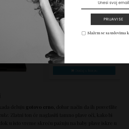
PRIJAVI SE
Slažem se sa uslovima 
i
kada deluju
gotovo crno
, dobar način da ih posvetlite
enke.
Zlatni ton će naglasiti tamno plave oči, kako bi
, dok u isto vreme skreću pažnju na baby plave iskre u