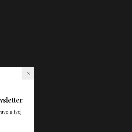
wsletter
avo u tvoj