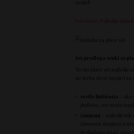
zenici!
Povezano: Najbolja šmink
Još predloga senki za pla
To što plave oči najbolje
ne treba da se igraju i s
svetlo ljubičasta
– ako 
podtona
, ovo može nagla
šampanj
– najbolji trik
šimerastu šampanj senk
će dodatno istaći plavet