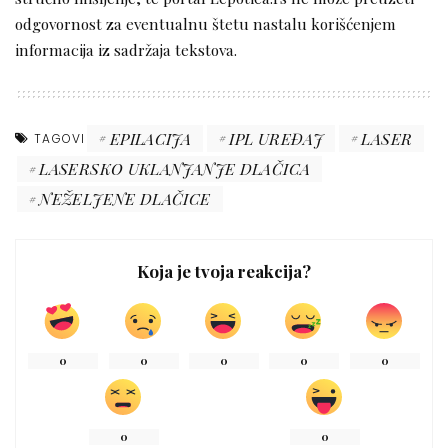
odgovornost za eventualnu štetu nastalu korišćenjem
informacija iz sadržaja tekstova.
EPILACIJA
IPL UREĐAJ
LASER
TAGOVI
LASERSKO UKLANJANJE DLAČICA
NEŽELJENE DLAČICE
Koja je tvoja reakcija?
0
0
0
0
0
0
0