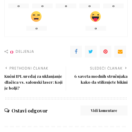
0
0
0
0
0
0
0
0
DELJENJA
PRETHODNI ČLANAK
SLEDEĆI ČLANAK
Kućni IPL uređaj za uklanjanje
6 saveta modnih stručnjaka
dlačica vs. salonski laser: Koji
kako da stilizujete bikini
je bolji?
Ostavi odgovor
Vidi komentare