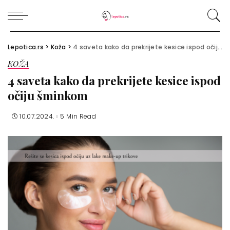
Lepotica.rs
>
Koža
>
4 saveta kako da prekrijete kesice ispod očiju šminkom
KOŽA
4 saveta kako da prekrijete kesice ispod
očiju šminkom
10.07.2024.
5 Min Read