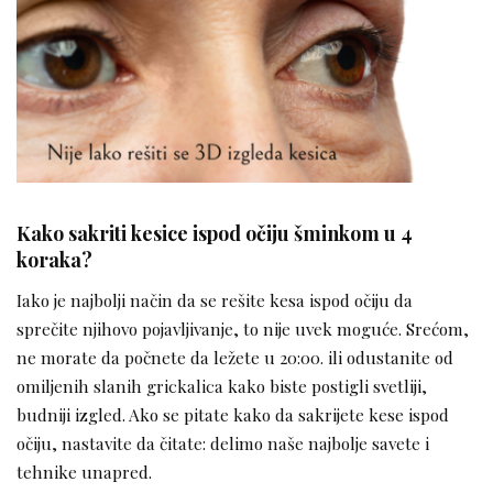
Kako sakriti kesice ispod očiju šminkom u 4
koraka?
Iako je najbolji način da se rešite kesa ispod očiju da
sprečite njihovo pojavljivanje, to nije uvek moguće. Srećom,
ne morate da počnete da ležete u 20:00. ili odustanite od
omiljenih slanih grickalica kako biste postigli svetliji,
budniji izgled. Ako se pitate kako da sakrijete kese ispod
očiju, nastavite da čitate: delimo naše najbolje savete i
tehnike unapred.