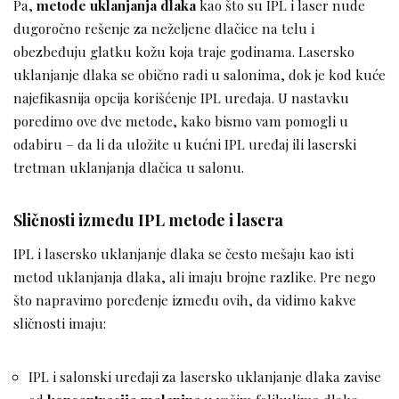
Pa,
metode uklanjanja dlaka
kao što su IPL i laser nude
dugoročno rešenje za neželjene dlačice na telu i
obezbeđuju glatku kožu koja traje godinama. Lasersko
uklanjanje dlaka se obično radi u salonima, dok je kod kuće
najefikasnija opcija korišćenje IPL uređaja. U nastavku
poredimo ove dve metode, kako bismo vam pomogli u
odabiru – da li da uložite u kućni IPL uređaj ili laserski
tretman uklanjanja dlačica u salonu.
Sličnosti između IPL metode i lasera
IPL i lasersko uklanjanje dlaka se često mešaju kao isti
metod uklanjanja dlaka, ali imaju brojne razlike. Pre nego
što napravimo poređenje između ovih, da vidimo kakve
sličnosti imaju:
IPL i salonski uređaji za lasersko uklanjanje dlaka zavise