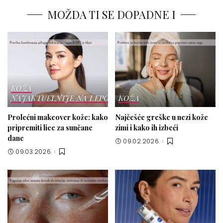
MOŽDA TI SE DOPADNE I
KOŽA
NAJAKTUELNIJE NA LEPOTICI
KOŽA
Prolećni makeover kože: kako
Najčešće greške u nezi kože
pripremiti lice za sunčane
zimi i kako ih izbeći
dane
09.02.2026.
09.03.2026.