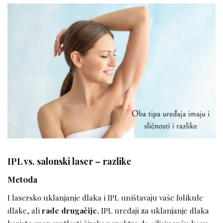
IPL vs. salonski laser – razlike
Metoda
I lasersko uklanjanje dlaka i IPL uništavaju vaše folikule
dlake, ali
rade drugačije.
IPL uređaji za uklanjanje dlaka