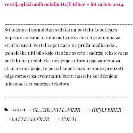
verzija glaziranih noktiju Hejli Biber – hit za leto 2024.
________________________________________________
Svi tekstovi i kompletan sadržaj na portalu Lepotica.rs
napisani su samo u informativne svrhe i nije zamena za
stručni savet. Portal Lepotica.rs ne pruža medicinske,
psihološke niti bilo koje stručne savete i sadržaj tekstova na
portalu ne predstavlja mišljenje autora i nije zamena za
stručno mišljenje, te portal Lepotica.rs ne može preuzeti
odgovornost za eventualnu štetu nastalu korišćenjem
informacija iz sadržaja tekstova.
GLAZIRANI MANIKIR
HEJLI BIBER
TAGOVI
LATTE MANIKIR
NOKTI