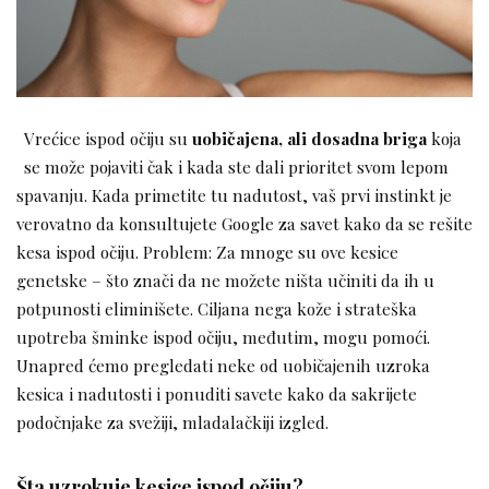
Vrećice ispod očiju su
uobičajena, ali dosadna briga
koja
se može pojaviti čak i kada ste dali prioritet svom lepom
spavanju. Kada primetite tu nadutost, vaš prvi instinkt je
verovatno da konsultujete Google za savet kako da se rešite
kesa ispod očiju. Problem: Za mnoge su ove kesice
genetske – što znači da ne možete ništa učiniti da ih u
potpunosti eliminišete. Ciljana nega kože i strateška
upotreba šminke ispod očiju, međutim, mogu pomoći.
Unapred ćemo pregledati neke od uobičajenih uzroka
kesica i nadutosti i ponuditi savete kako da sakrijete
podočnjake za svežiji, mladalačkiji izgled.
Šta uzrokuje kesice ispod očiju?