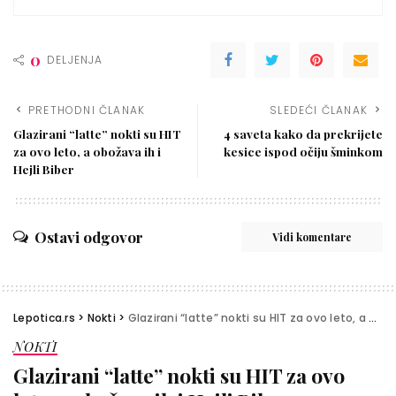
0
DELJENJA
PRETHODNI ČLANAK
SLEDEĆI ČLANAK
Glazirani “latte” nokti su HIT
4 saveta kako da prekrijete
za ovo leto, a obožava ih i
kesice ispod očiju šminkom
Hejli Biber
Ostavi odgovor
Vidi komentare
Lepotica.rs
>
Nokti
>
Glazirani “latte” nokti su HIT za ovo leto, a obožava ih i Hejli Biber
NOKTI
Glazirani “latte” nokti su HIT za ovo