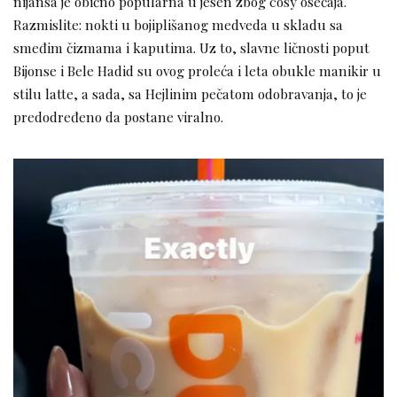
nijansa je obično popularna u jesen zbog cosy osećaja.
Razmislite: nokti u bojiplišanog medveda u skladu sa
smeđim čizmama i kaputima. Uz to, slavne ličnosti poput
Bijonse i Bele Hadid su ovog proleća i leta obukle manikir u
stilu latte, a sada, sa Hejlinim pečatom odobravanja, to je
predodređeno da postane viralno.