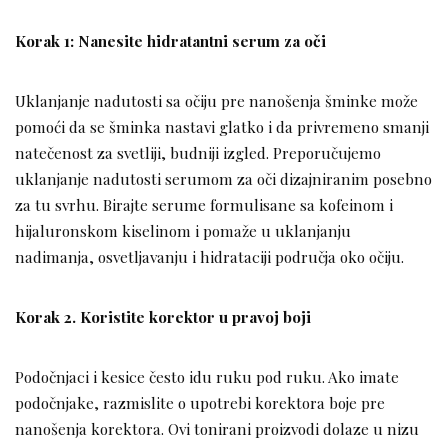
Korak 1: Nanesite hidratantni serum za oči
Uklanjanje nadutosti sa očiju pre nanošenja šminke može
pomoći da se šminka nastavi glatko i da privremeno smanji
natečenost za svetliji, budniji izgled. Preporučujemo
uklanjanje nadutosti serumom za oči dizajniranim posebno
za tu svrhu. Birajte serume formulisane sa kofeinom i
hijaluronskom kiselinom i pomaže u uklanjanju
nadimanja, osvetljavanju i hidrataciji područja oko očiju.
Korak 2. Koristite korektor u pravoj boji
Podočnjaci i kesice često idu ruku pod ruku. Ako imate
podočnjake, razmislite o upotrebi korektora boje pre
nanošenja korektora. Ovi tonirani proizvodi dolaze u nizu