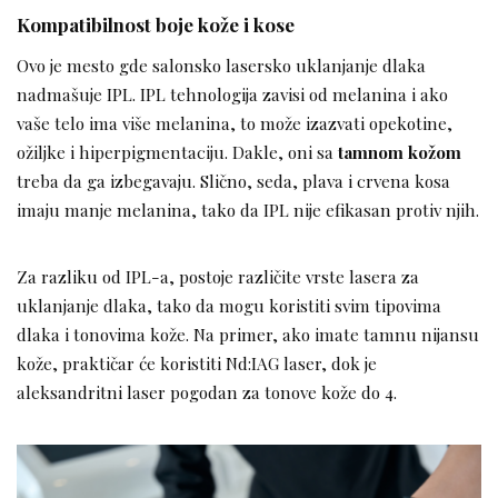
Kompatibilnost boje kože i kose
Ovo je mesto gde salonsko lasersko uklanjanje dlaka
nadmašuje IPL. IPL tehnologija zavisi od melanina i ako
vaše telo ima više melanina, to može izazvati opekotine,
ožiljke i hiperpigmentaciju. Dakle, oni sa
tamnom kožom
treba da ga izbegavaju. Slično, seda, plava i crvena kosa
imaju manje melanina, tako da IPL nije efikasan protiv njih.
Za razliku od IPL-a, postoje različite vrste lasera ​​​​za
uklanjanje dlaka, tako da mogu koristiti svim tipovima
dlaka i tonovima kože. Na primer, ako imate tamnu nijansu
kože, praktičar će koristiti Nd:IAG laser, dok je
aleksandritni laser pogodan za tonove kože do 4.