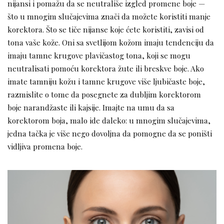
nijansi i pomažu da se neutrališe izgled promene boje —
što u mnogim slučajevima znači da možete koristiti manje
korektora. Što se tiče nijanse koje ćete koristiti, zavisi od
tona vaše kože. Oni sa svetlijom kožom imaju tendenciju da
imaju tamne krugove plavičastog tona, koji se mogu
neutralisati pomoću korektora žute ili breskve boje. Ako
imate tamniju kožu i tamne krugove više ljubičaste boje,
razmislite o tome da posegnete za dubljim korektorom
boje narandžaste ili kajsije. Imajte na umu da sa
korektorom boja, malo ide daleko: u mnogim slučajevima,
jedna tačka je više nego dovoljna da pomogne da se poništi
vidljiva promena boje.