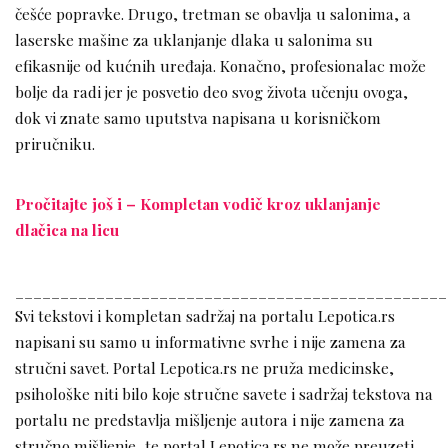
češće popravke. Drugo, tretman se obavlja u salonima, a
laserske mašine za uklanjanje dlaka u salonima su
efikasnije od kućnih uređaja. Konačno, profesionalac može
bolje da radi jer je posvetio deo svog života učenju ovoga,
dok vi znate samo uputstva napisana u korisničkom
priručniku.
Pročitajte još i – Kompletan vodič kroz uklanjanje
dlačica na licu
________________________________________________
Svi tekstovi i kompletan sadržaj na portalu Lepotica.rs
napisani su samo u informativne svrhe i nije zamena za
stručni savet. Portal Lepotica.rs ne pruža medicinske,
psihološke niti bilo koje stručne savete i sadržaj tekstova na
portalu ne predstavlja mišljenje autora i nije zamena za
stručno mišljenje, te portal Lepotica.rs ne može preuzeti