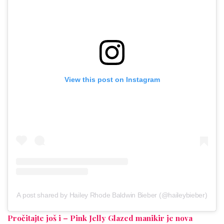
View this post on Instagram
A post shared by Hailey Rhode Baldwin Bieber (@haileybieber)
Pročitajte još i – Pink Jelly Glazed manikir je nova