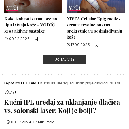
KOŽA
KOŽA
Kako izabrati serum prema
NIVEA Cellular Epigenetics
tipu i stanju kože – VODIČ
serum: revolucionarna
kroz aktivne sastojke
prekretnica u podmlađivanju
kože
09.02.2026.
17.09.2025.
UČITAJ VIŠE
Lepotica.rs
>
Telo
>
Kućni IPL uređaj za uklanjanje dlačica vs. salonski laser: Koji je bolji?
TELO
Kućni IPL uređaj za uklanjanje dlačica
vs. salonski laser: Koji je bolji?
09.07.2024.
7 Min Read