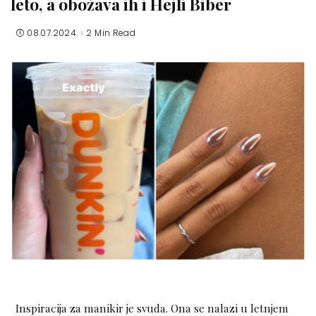
leto, a obožava ih i Hejli Biber
08.07.2024.
2 Min Read
Inspiracija za manikir je svuda. Ona se nalazi u letnjem