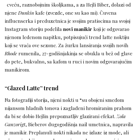
cveću, raznobojnim školjkama, a za Hejli Biber, dolazi od
njene
Dunkin
kafe (zvezde, one su kao mi). Čuvena
influenserka i preduzetnica je svojim pratiocima na svojoj
Instagram storiju podelila
novi manikir
koji je odgovarao
njenom ledenom napitku, potpisujući trend latte noktiju
koji se vraća ove sezone. Za žurku lansiranja svojih novih
Rhode
rumenila, 27-godišnjakinja se obukla u bež od glave
do pete, bukvalno, sa kafom u ruci i novim odgovarajućim
manikirom.
“Glazed Latte” trend
Na fotografiji storija, njeni nokti u “su obojeni smeđom
nijansom hladnih tonova i zaglađeni hromiranim prahom
da bi se dobio Hejlin prepoznatljiv glazirani efekat.
Zola
Ganzorigt
, Bieberov dugogodišnja nail umetnica, napravila
je manikir. Preplanuli nokti nikada ne izlaze iz mode, ali