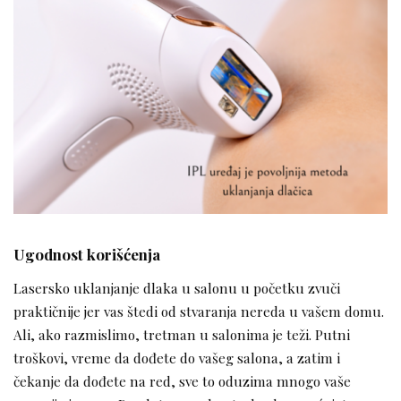
Ugodnost korišćenja
Lasersko uklanjanje dlaka u salonu u početku zvuči
praktičnije jer vas štedi od stvaranja nereda u vašem domu.
Ali, ako razmislimo, tretman u salonima je teži. Putni
troškovi, vreme da dođete do vašeg salona, a zatim i
čekanje da dođete na red, sve to oduzima mnogo vaše