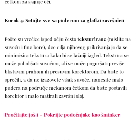
četkom za sjajnije oči.
Korak 4: Setujte sve sa puderom za glatku završnicu
Pošto su vrećice ispod očiju često
teksturirane
(mislite na
suvoću i fine bore), deo cilja njihovog prikrivanja je da se
minimizira tekstura kako bi se lažniji izgled. Tekstura se
može poboljšati suvoćom, ali se može pogoršati previše
blistavim prahom ili presuvim korektorom. Da biste to
sprečili, a da ne izazovete višak suvoće, nanesite malo
pudera na područje mekanom četkom da biste postavili
korektor i malo matirali završni sloj.
Pročitajte još i – Pokrijte podočnjake kao šminker
________________________________________________