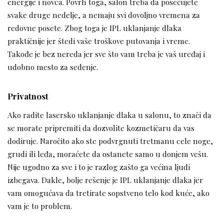
energije i novca. Povrh toga, salon treba da posećujete
svake druge nedelje, a nemaju svi dovoljno vremena za
redovne posete. Zbog toga je IPL uklanjanje dlaka
praktičnije jer štedi vaše troškove putovanja i vreme.
Takođe je bez nereda jer sve što vam treba je vaš uređaj i
udobno mesto za sedenje.
Privatnost
Ako radite lasersko uklanjanje dlaka u salonu, to znači da
se morate pripremiti da dozvolite kozmetičaru da vas
dodiruje. Naročito ako ste podvrgnuti tretmanu cele noge,
grudi ili leđa, moraćete da ostanete samo u donjem vešu.
Nije ugodno za sve i to je razlog zašto ga većina ljudi
izbegava. Dakle, bolje rešenje je IPL uklanjanje dlaka jer
vam omogućava da tretirate sopstveno telo kod kuće, ako
vam je to problem.