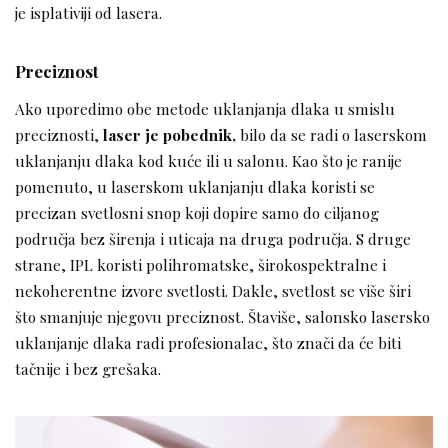
je isplativiji od lasera.
Preciznost
Ako uporedimo obe metode uklanjanja dlaka u smislu
preciznosti,
laser je pobednik,
bilo da se radi o laserskom
uklanjanju dlaka kod kuće ili u salonu. Kao što je ranije
pomenuto, u laserskom uklanjanju dlaka koristi se
precizan svetlosni snop koji dopire samo do ciljanog
područja bez širenja i uticaja na druga područja. S druge
strane, IPL koristi polihromatske, širokospektralne i
nekoherentne izvore svetlosti. Dakle, svetlost se više širi
što smanjuje njegovu preciznost. Štaviše, salonsko lasersko
uklanjanje dlaka radi profesionalac, što znači da će biti
tačnije i bez grešaka.