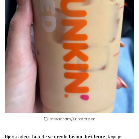
Instagram/Prinstcreen
Njena odeća takođe se držala
braon-bež teme
, koja je