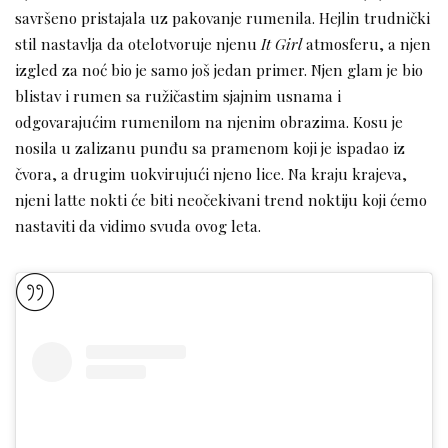
savršeno pristajala uz pakovanje rumenila. Hejlin trudnički
stil nastavlja da otelotvoruje njenu
It Girl
atmosferu, a njen
izgled za noć bio je samo još jedan primer. Njen glam je bio
blistav i rumen sa ružičastim sjajnim usnama i
odgovarajućim rumenilom na njenim obrazima. Kosu je
nosila u zalizanu punđu sa pramenom koji je ispadao iz
čvora, a drugim uokvirujući njeno lice. Na kraju krajeva,
njeni latte nokti će biti neočekivani trend noktiju koji ćemo
nastaviti da vidimo svuda ovog leta.