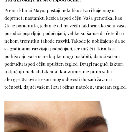
Prema klinici Mayo, postoji nekoliko stvari koje mogu
doprineti nastanku kesica ispod očiju. Vaša genetika, kao
što je pomenuto, jedan je od najvećih faktora: ako se u vašoj
porodici pojavljuju podočnjaci, velike su šanse da ćete ih u
nekom trenutku takođe razviti. Takođe je uobičajeno da se
sa godinama razvijaju podočnjaci, jer mišići i tkiva koja
podržavaju vaše očne kapke mogu oslabiti, dajući vašem
području ispod očiju opušten izgled. Drugi mogući faktori
uključuju nedostatak sna, konzumiranje puno soli i
alergije. Svi ovi stresori mogu dovesti do zadržavanja
tečnosti, dajući vašem licu i očima natečen, umoran izgled.