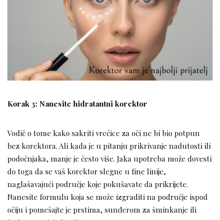
Korak 3: Nanesite hidratantni korektor
Vodič o tome kako sakriti vrećice za oči ne bi bio potpun
bez korektora. Ali kada je u pitanju prikrivanje nadutosti ili
podočnjaka, manje je često više. Jaka upotreba može dovesti
do toga da se vaš korektor slegne u fine linije,
naglašavajući područje koje pokušavate da prikrijete.
Nanesite formulu koja se može izgraditi na područje ispod
očiju i pomešajte je prstima, sunđerom za šminkanje ili