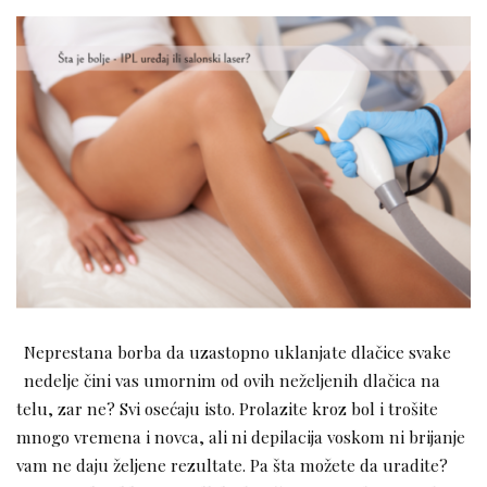
Neprestana borba da uzastopno uklanjate dlačice svake
nedelje čini vas umornim od ovih neželjenih dlačica na
telu, zar ne? Svi osećaju isto. Prolazite kroz bol i trošite
mnogo vremena i novca, ali ni depilacija voskom ni brijanje
vam ne daju željene rezultate. Pa šta možete da uradite?