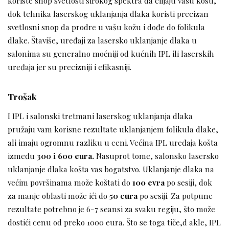
koriste snop svetlosti širokog spektra da ciljaju vašu kosu,
dok tehnika laserskog uklanjanja dlaka koristi precizan
svetlosni snop da prodre u vašu kožu i dođe do folikula
dlake. Štaviše, uređaji za lasersko uklanjanje dlaka u
salonima su generalno moćniji od kućnih IPL ili laserskih
uređaja jer su precizniji i efikasniji.
Trošak
I IPL i salonski tretmani laserskog uklanjanja dlaka
pružaju vam korisne rezultate uklanjanjem folikula dlake,
ali imaju ogromnu razliku u ceni. Većina IPL uređaja košta
između
300 i 600 eura.
Nasuprot tome, salonsko lasersko
uklanjanje dlaka košta vas bogatstvo. Uklanjanje dlaka na
većim površinama može koštati do
100 evra
po sesiji, dok
za manje oblasti može ići do
50 eura
po sesiji. Za potpune
rezultate potrebno je 6-7 seansi za svaku regiju, što može
dostići cenu od preko 1000 eura. Što se toga tiče,d akle, IPL