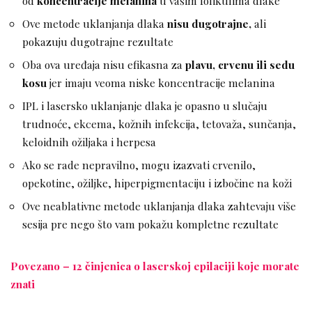
od
koncentracije melanina
u vašim folikulima dlake
Ove metode uklanjanja dlaka
nisu dugotrajne,
ali
pokazuju dugotrajne rezultate
Oba ova uređaja nisu efikasna za
plavu, crvenu ili sedu
kosu
jer imaju veoma niske koncentracije melanina
IPL i lasersko uklanjanje dlaka je opasno u slučaju
trudnoće, ekcema, kožnih infekcija, tetovaža, sunčanja,
keloidnih ožiljaka i herpesa
Ako se rade nepravilno, mogu izazvati crvenilo,
opekotine, ožiljke, hiperpigmentaciju i izbočine na koži
Ove neablativne metode uklanjanja dlaka zahtevaju više
sesija pre nego što vam pokažu kompletne rezultate
Povezano – 12 činjenica o laserskoj epilaciji koje morate
znati