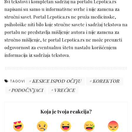
Svi tekstovi i kompletan sadržaj na portalu Lepotica.rs
napisani su samo u informativne svrhe i nije zamena za
stručni savet. Portal Lepotica.rs ne pruža medicinske,
psihološke niti bilo koje stručne savete i sadržaj tekstova na
portalu ne predstavlja mišljenje autora i nije zamena za
stručno mišljenje, te portal Lepotica.rs ne može preuzeti
odgovornost za eventualnu štetu nastalu korišćenjem
informacija iz sadržaja tekstova.
KESICE ISPOD OČIJU
KOREKTOR
TAGOVI
PODOČNJACI
VREĆICE
Koja je tvoja reakcija?