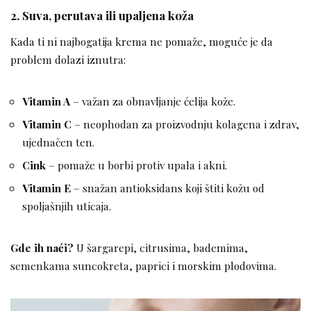
2.
Suva, perutava ili upaljena koža
Kada ti ni najbogatija krema ne pomaže, moguće je da
problem dolazi iznutra:
Vitamin A
– važan za obnavljanje ćelija kože.
Vitamin C
– neophodan za proizvodnju kolagena i zdrav,
ujednačen ten.
Cink
– pomaže u borbi protiv upala i akni.
Vitamin E
– snažan antioksidans koji štiti kožu od
spoljašnjih uticaja.
Gde ih naći?
U šargarepi, citrusima, bademima,
semenkama suncokreta, paprici i morskim plodovima.