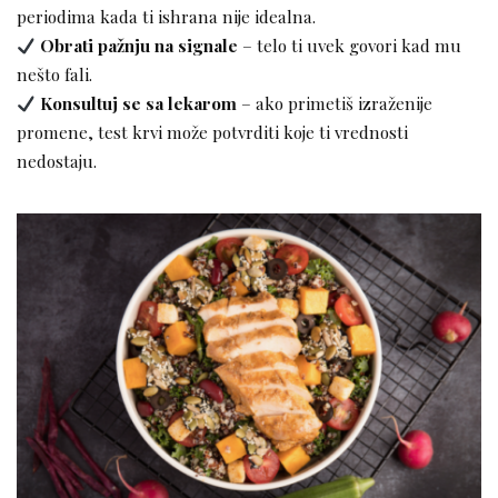
periodima kada ti ishrana nije idealna.
Obrati pažnju na signale
– telo ti uvek govori kad mu
nešto fali.
Konsultuj se sa lekarom
– ako primetiš izraženije
promene, test krvi može potvrditi koje ti vrednosti
nedostaju.