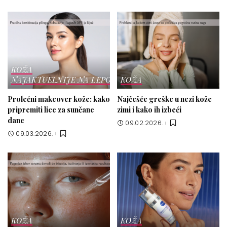
KOŽA
NAJAKTUELNIJE NA LEPOTICI
KOŽA
Prolećni makeover kože: kako
Najčešće greške u nezi kože
pripremiti lice za sunčane
zimi i kako ih izbeći
dane
09.02.2026.
09.03.2026.
KOŽA
KOŽA