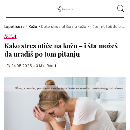
Lepotica.rs
>
Koža
>
Kako stres utiče na kožu – i šta možeš da uradiš po tom pitanju
KOŽA
Kako stres utiče na kožu – i šta možeš
da uradiš po tom pitanju
24.05.2025.
3 Min Read