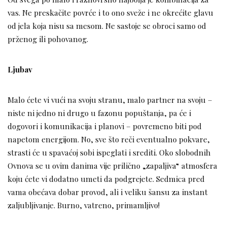
vas. Ne preskačite povrće i to ono sveže i ne okrećite glavu
od jela koja nisu sa mesom. Ne sastoje se obroci samo od
prženog ili pohovanog.
Ljubav
Malo ćete vi vući na svoju stranu, malo partner na svoju –
niste ni jedno ni drugo u fazonu popuštanja, pa će i
dogovori i komunikacija i planovi – povremeno biti pod
napetom energijom. No, sve što reči eventualno pokvare,
strasti će u spavaćoj sobi ispeglati i srediti. Oko slobodnih
Ovnova se u ovim danima vije prilično „zapaljiva“ atmosfera
koju ćete vi dodatno umeti da podgrejete. Sedmica pred
vama obećava dobar provod, ali i veliku šansu za instant
zaljubljivanje. Burno, vatreno, primamljivo!