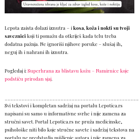
Lepota zaista dolazi iznutra – i
kosa, koža i nokti su tvoji
saveznici
koji ti pomažu da otkriješ kada telu treba
dodatna pažnja. Ne ignoriši njihove poruke – slušaj ih,
neguj ih i nahrani ih iznutra.
Pogledaj i:
Superhrana za blistavu kožu – Namirnice koje
podstiču prirodan sjaj
.
________________________________________________
Svi tekstovi i kompletan sadržaj na portalu Lepotica.rs
napisani su samo u informativne svrhe i nije zamena za
stručni savet. Portal Lepotica.rs ne pruža medicinske,
psihološke niti bilo koje stručne savete i sadržaj tekstova na
portalu ne predstavlja mišljenje autora i nije zamena za