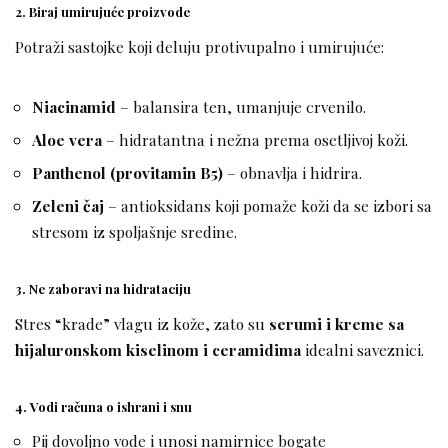
2.
Biraj umirujuće proizvode
Potraži sastojke koji deluju protivupalno i umirujuće:
Niacinamid
– balansira ten, umanjuje crvenilo.
Aloe vera
– hidratantna i nežna prema osetljivoj koži.
Panthenol (provitamin B5)
– obnavlja i hidrira.
Zeleni čaj
– antioksidans koji pomaže koži da se izbori sa
stresom iz spoljašnje sredine.
3.
Ne zaboravi na hidrataciju
Stres “krade” vlagu iz kože, zato su
serumi i kreme sa
hijaluronskom kiselinom i ceramidima
idealni saveznici.
4.
Vodi računa o ishrani i snu
Pij dovoljno vode i unosi namirnice bogate