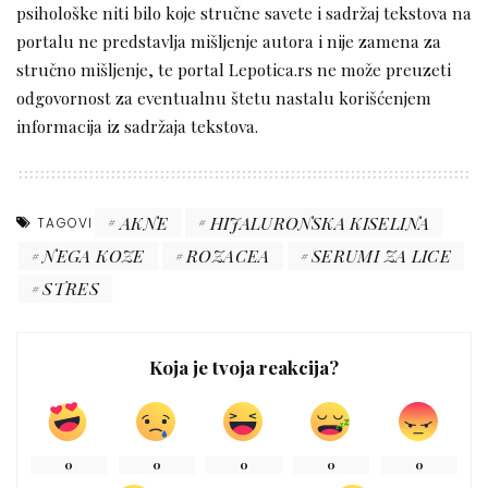
psihološke niti bilo koje stručne savete i sadržaj tekstova na
portalu ne predstavlja mišljenje autora i nije zamena za
stručno mišljenje, te portal Lepotica.rs ne može preuzeti
odgovornost za eventualnu štetu nastalu korišćenjem
informacija iz sadržaja tekstova.
AKNE
HIJALURONSKA KISELINA
TAGOVI
NEGA KOZE
ROZACEA
SERUMI ZA LICE
STRES
Koja je tvoja reakcija?
0
0
0
0
0