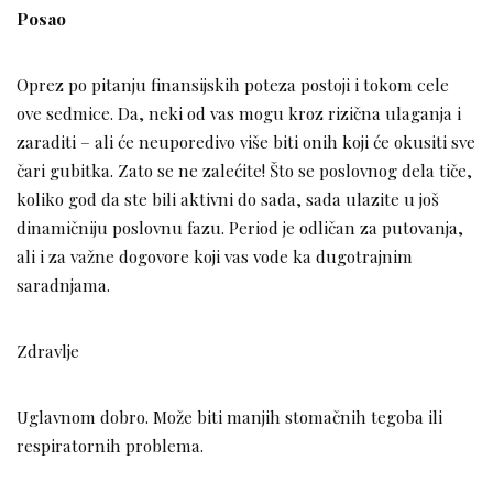
Posao
Oprez po pitanju finansijskih poteza postoji i tokom cele
ove sedmice. Da, neki od vas mogu kroz rizična ulaganja i
zaraditi – ali će neuporedivo više biti onih koji će okusiti sve
čari gubitka. Zato se ne zalećite! Što se poslovnog dela tiče,
koliko god da ste bili aktivni do sada, sada ulazite u još
dinamičniju poslovnu fazu. Period je odličan za putovanja,
ali i za važne dogovore koji vas vode ka dugotrajnim
saradnjama.
Zdravlje
Uglavnom dobro. Može biti manjih stomačnih tegoba ili
respiratornih problema.