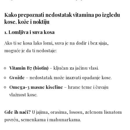
Kako prepoznati nedostatak vitamina po izgledu
kose, kože i noktiju
1.
Lomljiva i suva kosa
Ako ti se kosa lako lomi, suva je na dodir i bez sjaja,
moguće je da ti nedostaje:
Vitamin B7 (biotin)
– ključan za jačinu vlasi.
Gvožđe
– nedostatak može izazvati opadanje kose.
Omega-3 masne kiseline
– hrane teme i čuvaju
vlažnost kose.
Gde ih naći?
U jajima, orasima, lososu, zelenom lisnatom
povrću, semenkama i mahunarkama.