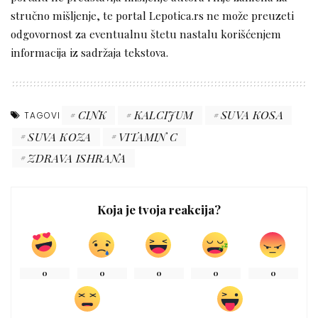
stručno mišljenje, te portal Lepotica.rs ne može preuzeti
odgovornost za eventualnu štetu nastalu korišćenjem
informacija iz sadržaja tekstova.
CINK
KALCIJUM
SUVA KOSA
TAGOVI
SUVA KOZA
VITAMIN C
ZDRAVA ISHRANA
Koja je tvoja reakcija?
0
0
0
0
0