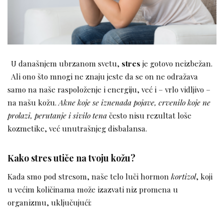
U današnjem ubrzanom svetu,
stres
je gotovo neizbežan.
Ali ono što mnogi ne znaju jeste da se on ne odražava
samo na naše raspoloženje i energiju, već i – vrlo vidljivo –
na našu kožu.
Akne koje se iznenada pojave, crvenilo koje ne
prolazi, perutanje i sivilo tena
često nisu rezultat loše
kozmetike, već unutrašnjeg disbalansa.
Kako stres utiče na tvoju kožu?
Kada smo pod stresom, naše telo luči hormon
kortizol
, koji
u većim količinama može izazvati niz promena u
organizmu, uključujući: