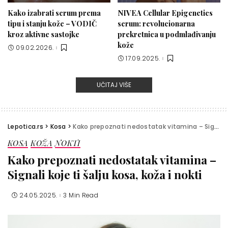
Kako izabrati serum prema
NIVEA Cellular Epigenetics
tipu i stanju kože – VODIČ
serum: revolucionarna
kroz aktivne sastojke
prekretnica u podmlađivanju
kože
09.02.2026.
17.09.2025.
UČITAJ VIŠE
Lepotica.rs
>
Kosa
>
Kako prepoznati nedostatak vitamina – Signali koje ti šalju kosa, koža i nokti
KOSA
KOŽA
NOKTI
Kako prepoznati nedostatak vitamina –
Signali koje ti šalju kosa, koža i nokti
24.05.2025.
3 Min Read