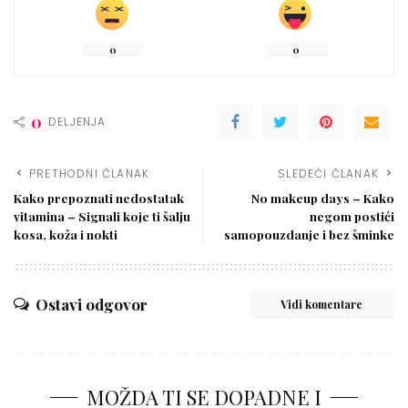
0
0
0
DELJENJA
PRETHODNI ČLANAK
SLEDEĆI ČLANAK
Kako prepoznati nedostatak
No makeup days – Kako
vitamina – Signali koje ti šalju
negom postići
kosa, koža i nokti
samopouzdanje i bez šminke
Ostavi odgovor
Vidi komentare
MOŽDA TI SE DOPADNE I