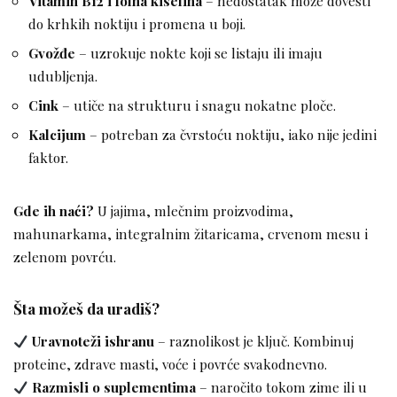
Vitamin B12 i folna kiselina
– nedostatak može dovesti
do krhkih noktiju i promena u boji.
Gvožđe
– uzrokuje nokte koji se listaju ili imaju
udubljenja.
Cink
– utiče na strukturu i snagu nokatne ploče.
Kalcijum
– potreban za čvrstoću noktiju, iako nije jedini
faktor.
Gde ih naći?
U jajima, mlečnim proizvodima,
mahunarkama, integralnim žitaricama, crvenom mesu i
zelenom povrću.
Šta možeš da uradiš?
Uravnoteži ishranu
– raznolikost je ključ. Kombinuj
proteine, zdrave masti, voće i povrće svakodnevno.
Razmisli o suplementima
– naročito tokom zime ili u