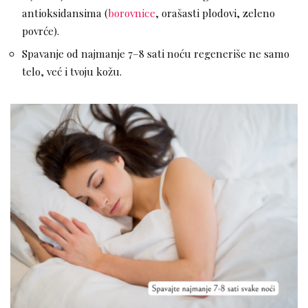
antioksidansima (
borovnice
, orašasti plodovi, zeleno
povrće).
Spavanje od najmanje 7–8 sati noću regeneriše ne samo
telo, već i tvoju kožu.