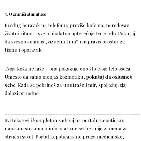
5.
Ograniči stimuluse
Predug boravak na telefonu, previše kofeina, neredovan
životni ritam – sve to dodatno opterećuje tvoje telo. Pokušaj
da svesno smanjiš „vizuelni šum“ i napraviš prostor za
tišinu i oporavak.
Tvoja koža ne laže – ona pokazuje ono što tvoje telo oseća.
Umesto da samo menjaš kozmetiku,
pokušaj da oslušneš
sebe
. Kada se pobrineš za unutrašnji mir, spoljašnji sjaj
dolazi prirodno.
________________________________________________
Svi tekstovi i kompletan sadržaj na portalu Lepotica.rs
napisani su samo u informativne svrhe i nije zamena za
stručni savet. Portal Lepotica.rs ne pruža medicinske,