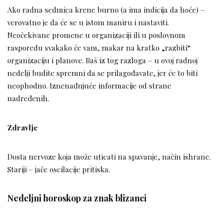
Ako radna sedmica krene burno (a ima indicija da hoće) –
verovatno je da će se u istom maniru i nastaviti.
Neočekivane promene u organizaciji ili u poslovnom
rasporedu svakako će vam, makar na kratko „razbiti“
organizaciju i planove. Baš iz tog razloga – u ovoj radnoj
nedelji budite spremni da se prilagođavate, jer će to biti
neophodno. Iznenađujuće informacije od strane
nadređenih.
Zdravlje
Dosta nervoze koja može uticati na spavanje, način ishrane.
Stariji – jače oscilacije pritiska.
Nedeljni horoskop za znak blizanci