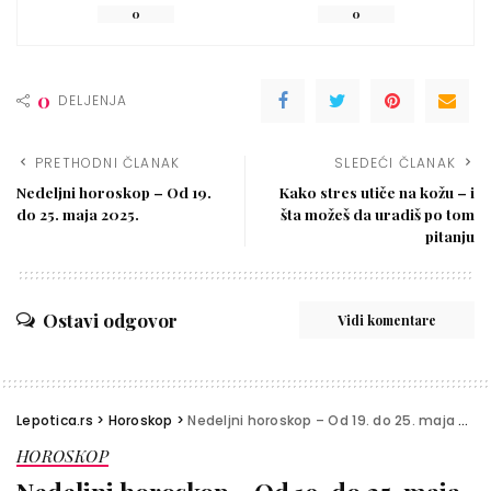
0
0
0
DELJENJA
PRETHODNI ČLANAK
SLEDEĆI ČLANAK
Nedeljni horoskop – Od 19.
Kako stres utiče na kožu – i
do 25. maja 2025.
šta možeš da uradiš po tom
pitanju
Ostavi odgovor
Vidi komentare
Lepotica.rs
>
Horoskop
>
Nedeljni horoskop – Od 19. do 25. maja 2025.
HOROSKOP