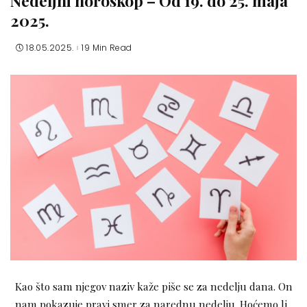
Nedeljni horoskop – Od 19. do 25. maja
2025.
18.05.2025.
19 Min Read
Kao što sam njegov naziv kaže piše se za nedelju dana. On
nam pokazuje pravi smer za narednu nedelju. Hoćemo li