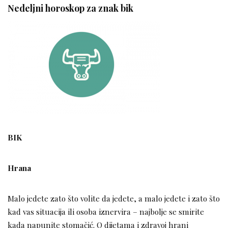
Nedeljni horoskop za znak bik
BIK
Hrana
Malo jedete zato što volite da jedete, a malo jedete i zato što
kad vas situacija ili osoba iznervira – najbolje se smirite
kada napunite stomačić. O dijetama i zdravoj hrani