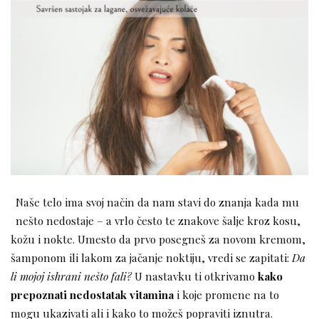
Naše telo ima svoj način da nam stavi do znanja kada mu
nešto nedostaje – a vrlo često te znakove šalje kroz kosu,
kožu i nokte. Umesto da prvo posegneš za novom kremom,
šamponom ili lakom za jačanje noktiju, vredi se zapitati:
Da
li mojoj ishrani nešto fali?
U nastavku ti otkrivamo
kako
prepoznati nedostatak vitamina
i koje promene na to
mogu ukazivati ali i kako to možeš popraviti iznutra.