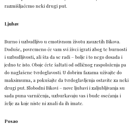
razmišljaćemo neki drugi put.
Ljubav
Burno i uzbudljivo u emotivnom životu zauzetih Bikova.
Doduše, povremeno će vam svi živci igrati zbog te burnosti
i uzbudljivosti, ali šta da se radi – bolje i to nego dosada i
jedno te isto. Oboje ćete šaltati od odličnog raspoloženja pa
do naglašene tvrdoglavosti. U dobrim fazama uživajte do
maksimuma, a pokušajte da tvrdoglavljenja ostavite za neki
drugi put. Slobodni Bikovi – nove ljubavi i zaljubljivanja su
sada puna varničenja, uzburkavaju vas i bude osećanja i
želje za koje niste ni znali da ih imate.
Posao