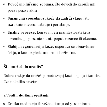
Povećano lučenje sebuma
, što dovodi do zapušenih
pora i pojave akni.
Smanjenu sposobnost kože da zadrži vlagu
, što
uzrokuje suvoću, iritacije i perutanje.
Upalne procese
, koji se mogu manifestovati kroz
crvenilo, pogoršanje stanja poput rozacee ili ekcema.
Slabiju regeneraciju kože
, usporava se obnavljanje
ćelija, a koža izgleda umorno i beživotno.
Šta možeš da uradiš?
Dobra vest je da možeš pomoći svojoj koži – spolja i iznutra.
Evo nekoliko saveta:
1.
Uvedi male rituale opuštanja
Kratka meditacija ili vežbe disanja od 5–10 minuta