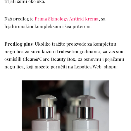
trljali zonu oko oka.
Naš predlog je
Prima Skinology Antirid krema
, sa
hijaluronskim kompleksom i šea puterom.
Predlog plus
: Ukoliko tražite proizvode za kompletnu
negu lica za suvu kožu u tridesetim godinama, za vas smo
osmislili
Clean&Care Beauty Box
, za osnovnu i pojačamu
negu lica, koji možete poručiti na Lepotica Web-shopu: