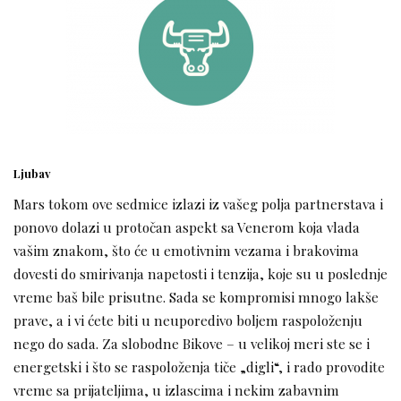
Ljubav
Mars tokom ove sedmice izlazi iz vašeg polja partnerstava i
ponovo dolazi u protočan aspekt sa Venerom koja vlada
vašim znakom, što će u emotivnim vezama i brakovima
dovesti do smirivanja napetosti i tenzija, koje su u poslednje
vreme baš bile prisutne. Sada se kompromisi mnogo lakše
prave, a i vi ćete biti u neuporedivo boljem raspoloženju
nego do sada. Za slobodne Bikove – u velikoj meri ste se i
energetski i što se raspoloženja tiče „digli“, i rado provodite
vreme sa prijateljima, u izlascima i nekim zabavnim