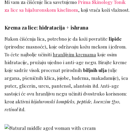
Mi vam za čišćenje lica savetujemo
Prima Skinology Tonik
za lice sa hijaluronskom kiselinom
, koji vraća koži vlažnost.
Krema za lice: hidratacija + ishrana
Nakon čišćenja lica, potrebno je da koži povratite
lipide
(prirodne masnoće), koje održavaju kožu mekom i jedrom.
To ćete najbolje učiniti
hranljivim kremama
koje osim
hidratacije, pružaju ujedno i anti-age negu. Birajte kreme
koje sadrže visok procenat prirodnih
biljnih ulja
(ulje
argana, pšeničnih klica, jojobe, badema, makadamije), šea
puter, glicerin, ureu, pantenol, alantoin itd. Anti-age
sastojci će ovu hranljivu negu učiniti dvostruko korisnom:
kroz aktivni
hijaluronski kompleks, peptide, koenzim Q10,
retinol
itd.