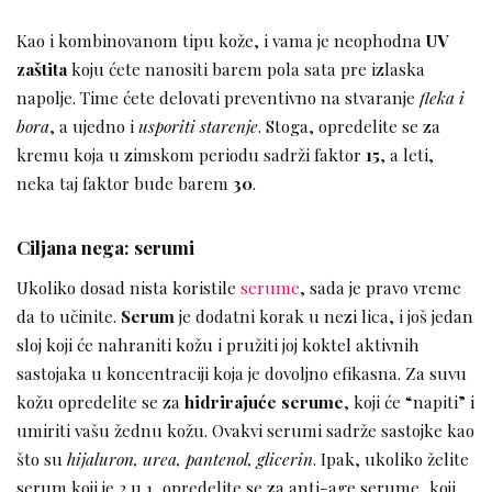
Kao i kombinovanom tipu kože, i vama je neophodna
UV
zaštita
koju ćete nanositi barem pola sata pre izlaska
napolje. Time ćete delovati preventivno na stvaranje
fleka i
bora
, a ujedno i
usporiti starenje
. Stoga, opredelite se za
kremu koja u zimskom periodu sadrži faktor
15
, a leti,
neka taj faktor bude barem
30
.
Ciljana nega: serumi
Ukoliko dosad nista koristile
serume
, sada je pravo vreme
da to učinite.
Serum
je dodatni korak u nezi lica, i još jedan
sloj koji će nahraniti kožu i pružiti joj koktel aktivnih
sastojaka u koncentraciji koja je dovoljno efikasna. Za suvu
kožu opredelite se za
hidrirajuće serume
, koji će “napiti” i
umiriti vašu žednu kožu. Ovakvi serumi sadrže sastojke kao
što su
hijaluron, urea, pantenol, glicerin
. Ipak, ukoliko želite
serum koji je 2 u 1, opredelite se za
anti-age serume
, koji