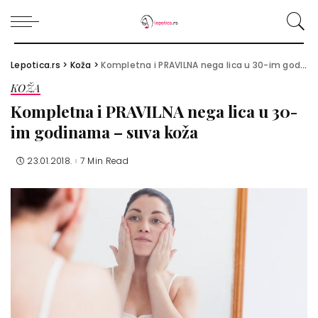
Lepotica.rs
>
Koža
>
Kompletna i PRAVILNA nega lica u 30-im godinama – suva koža
KOŽA
Kompletna i PRAVILNA nega lica u 30-
im godinama – suva koža
23.01.2018.
7 Min Read