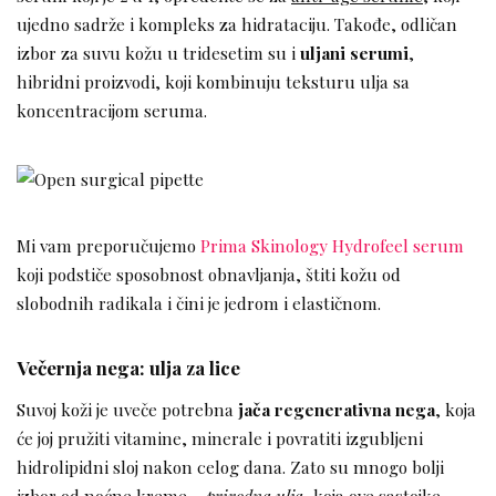
ujedno sadrže i kompleks za hidrataciju. Takođe, odličan
izbor za suvu kožu u tridesetim su i
uljani serumi
,
hibridni proizvodi, koji kombinuju teksturu ulja sa
koncentracijom seruma.
Mi vam preporučujemo
Prima Skinology Hydrofeel serum
koji podstiče sposobnost obnavljanja, štiti kožu od
slobodnih radikala i čini je jedrom i elastičnom.
Večernja nega: ulja za lice
Suvoj koži je uveče potrebna
jača regenerativna nega
, koja
će joj pružiti vitamine, minerale i povratiti izgubljeni
hidrolipidni sloj nakon celog dana. Zato su mnogo bolji
izbor od noćne kreme –
prirodna ulja
, koja ove sastojke