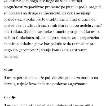
Za Ovnove se mnogo jače nego do sada otvaraju
mogućnosti za pozitivne promene po pitanju posla. Mogući
su prelasci na drugo radno mesto, pa čak i menjanje
poslodavca. Pojedini će to uraditi mirno i isplanirano do
poslednjeg detalja, ali ima i onih koji će u ovoj nedelji „pući“
i dati otkaz. Ukoliko vas neke situacije guraju baš ka ovom
načinu funkcionisanja, ja mogu samo da vam preporučim
da mirno i hladne glave bar pokušate da razmislite pre
nego što „presečete“. Jačanje kontakata sa stranim
firmama.
Novac
U ovom periodu se može pojaviti više prilika za zaradu na
brzinu, najviše kroz dodatne poslovne angažmane.
Zdravlje
U ovoj nedelji biste trebali da budete nešto oprezniji u