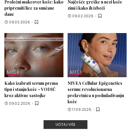
Prolećni makeover kože: kako
Najčešće greške u nezi kože
pripremiti lice za sunčane
zimi i kako ih izbeći
dane
09.02.2026.
09.03.2026.
KOŽA
KOŽA
Kako izabrati serum prema
NIVEA Cellular Epigenetics
tipu i stanju kože – VODIČ
serum: revolucionarna
kroz aktivne sastojke
prekretnica u podmlađivanju
kože
09.02.2026.
17.09.2025.
UČITAJ VIŠE