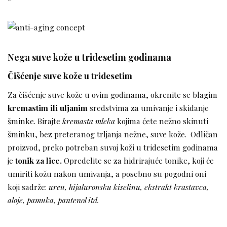
Nega suve kože u tridesetim godinama
Čišćenje suve kože u tridesetim
Za čišćenje suve kože u ovim godinama, okrenite se blagim
kremastim ili uljanim
sredstvima za umivanje i skidanje
šminke. Birajte
kremasta mleka
kojima ćete nežno skinuti
šminku, bez preteranog trljanja nežne, suve kože. Odličan
proizvod, preko potreban suvoj koži u tridesetim godinama
je
tonik za lice.
Opredelite se za hidrirajuće tonike, koji će
umiriti kožu nakon umivanja, a posebno su pogodni oni
koji sadrže:
ureu, hijaluronsku kiselinu, ekstrakt krastavca,
aloje, pamuka, pantenol itd.