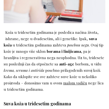
Koža u tridesetim godinama je posledica načina života,
ishrane, nege u dvadesetim, ali i genetike. Ipak,
suva
koža
u tridesetim godinama zahteva
posebnu negu
. Ovaj tip
kože je mnogo više sklon
borama i linijicama
, pa je
hranljiva i regenerativna nega neophodna. Uz to, tridesete
su poslednji čas da otpočnete sa
anti-age
borbom, u vidu
krema, seruma i antirida
posebno prilagođenih suvoj koži.
Kako da uklopite sve ove zahteve suve kože u nekoliko
proizvoda – donosimo vam u ovom
malom vodiču
nege lica
u tridesetim godinama.
Suva koža u tridesetim godinama