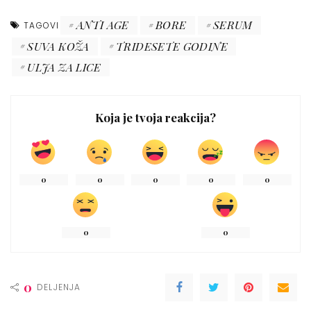
ANTI AGE
BORE
SERUM
TAGOVI
SUVA KOŽA
TRIDESETE GODINE
ULJA ZA LICE
Koja je tvoja reakcija?
0
0
0
0
0
0
0
0
DELJENJA