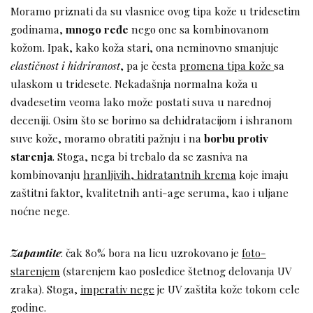
Moramo priznati da su vlasnice ovog tipa kože u tridesetim
godinama,
mnogo ređe
nego one sa kombinovanom
kožom. Ipak, kako koža stari, ona neminovno smanjuje
elastičnost i hidriranost
, pa je česta
promena tipa kože
sa
ulaskom u tridesete. Nekadašnja normalna koža u
dvadesetim veoma lako može postati suva u narednoj
deceniji. Osim što se borimo sa dehidratacijom i ishranom
suve kože, moramo obratiti pažnju i na
borbu protiv
starenja
. Stoga, nega bi trebalo da se zasniva na
kombinovanju
hranljivih, hidratantnih krema
koje imaju
zaštitni faktor, kvalitetnih anti-age seruma, kao i uljane
noćne nege.
Zapamtite
: čak 80% bora na licu uzrokovano je
foto-
starenjem
(starenjem kao posledice štetnog delovanja UV
zraka). Stoga,
imperativ nege
je UV zaštita kože tokom cele
godine.