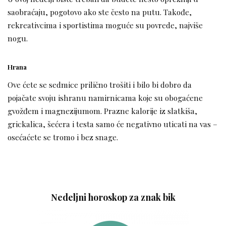
saobraćaju, pogotovo ako ste često na putu. Takođe,
rekreativcima i sportistima moguće su povrede, najviše
nogu.
Hrana
Ove ćete se sedmice prilično trošiti i bilo bi dobro da
pojačate svoju ishranu namirnicama koje su obogaćene
gvožđem i magnezijumom. Prazne kalorije iz slatkiša,
grickalica, šećera i testa samo će negativno uticati na vas –
osećaćete se tromo i bez snage.
Nedeljni horoskop za znak bik