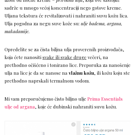
sadrže u mnogo većoj koncentraciji nego gotove kreme.
Uljana tekstura će revitalizovati i nahraniti suvu kožu lica.
Ulja pogodna za negu suve kože su:
ulje badema, argana,
makadamije.
Opredelite se za čista biljna ulja proverenih proizvođača,
koja ćete nanositi
svake ili svake druge
večeri, na
prethodno očišćeno i tonirano lice. Preporuka za nanošenje
ulja na lice je da se nanose na
vlažnu kožu
, ili kožu koju ste
prethodno naprskali termalnom vodom.
Mi vam preporučujemo čisto biljno ulje
Prima Essentials
ulje od argana
, koje će dubinski nahraniti suvu kožu.