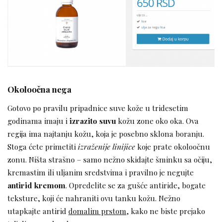
Okoloočna nega
Gotovo po pravilu pripadnice suve kože u tridesetim
godinama imaju i
izrazito suvu
kožu zone oko oka. Ova
regija ima najtanju kožu, koja je posebno sklona boranju.
Stoga ćete primetiti
izraženije linijice
koje prate okoloočnu
zonu. Ništa strašno – samo nežno skidajte šminku sa očiju,
kremastim ili uljanim sredstvima i pravilno je negujte
antirid kremom
. Opredelite se za gušće antiride, bogate
teksture, koji će nahraniti ovu tanku kožu. Nežno
utapkajte antirid
domalim prstom
, kako ne biste prejako