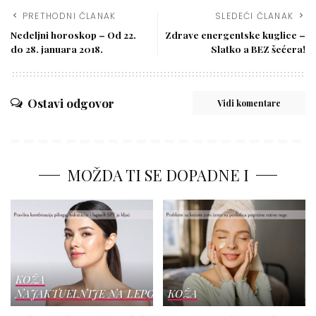
PRETHODNI ČLANAK
SLEDEĆI ČLANAK
Nedeljni horoskop – Od 22.
Zdrave energentske kuglice –
do 28. januara 2018.
Slatko a BEZ šećera!
Ostavi odgovor
Vidi komentare
MOŽDA TI SE DOPADNE I
KOŽA
NAJAKTUELNIJE NA LEPOTICI
KOŽA