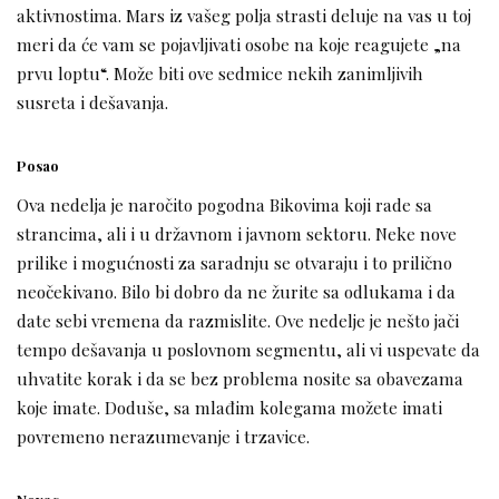
aktivnostima. Mars iz vašeg polja strasti deluje na vas u toj
meri da će vam se pojavljivati osobe na koje reagujete „na
prvu loptu“. Može biti ove sedmice nekih zanimljivih
susreta i dešavanja.
Posao
Ova nedelja je naročito pogodna Bikovima koji rade sa
strancima, ali i u državnom i javnom sektoru. Neke nove
prilike i mogućnosti za saradnju se otvaraju i to prilično
neočekivano. Bilo bi dobro da ne žurite sa odlukama i da
date sebi vremena da razmislite. Ove nedelje je nešto jači
tempo dešavanja u poslovnom segmentu, ali vi uspevate da
uhvatite korak i da se bez problema nosite sa obavezama
koje imate. Doduše, sa mlađim kolegama možete imati
povremeno nerazumevanje i trzavice.