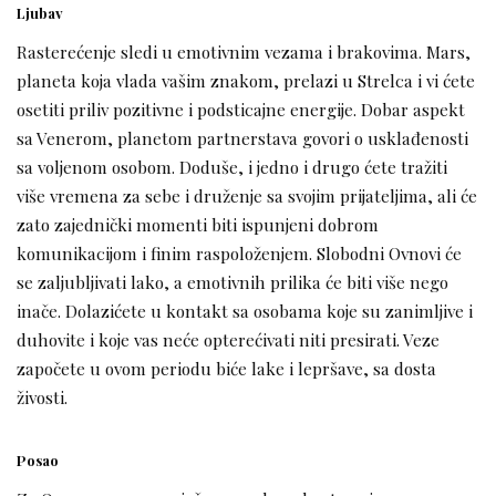
Ljubav
Rasterećenje sledi u emotivnim vezama i brakovima. Mars,
planeta koja vlada vašim znakom, prelazi u Strelca i vi ćete
osetiti priliv pozitivne i podsticajne energije. Dobar aspekt
sa Venerom, planetom partnerstava govori o usklađenosti
sa voljenom osobom. Doduše, i jedno i drugo ćete tražiti
više vremena za sebe i druženje sa svojim prijateljima, ali će
zato zajednički momenti biti ispunjeni dobrom
komunikacijom i finim raspoloženjem. Slobodni Ovnovi će
se zaljubljivati lako, a emotivnih prilika će biti više nego
inače. Dolazićete u kontakt sa osobama koje su zanimljive i
duhovite i koje vas neće opterećivati niti presirati. Veze
započete u ovom periodu biće lake i lepršave, sa dosta
živosti.
Posao