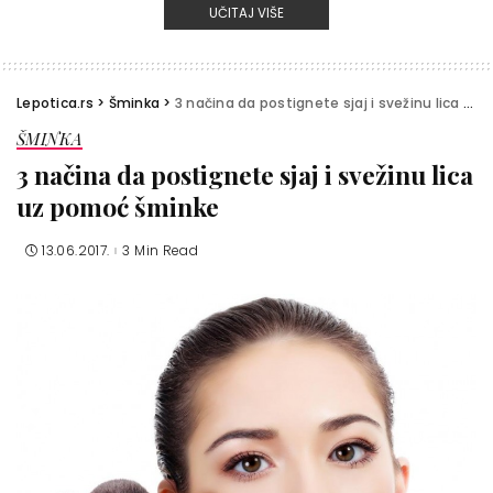
UČITAJ VIŠE
Lepotica.rs
>
Šminka
>
3 načina da postignete sjaj i svežinu lica uz pomoć šminke
ŠMINKA
3 načina da postignete sjaj i svežinu lica
uz pomoć šminke
13.06.2017.
3 Min Read