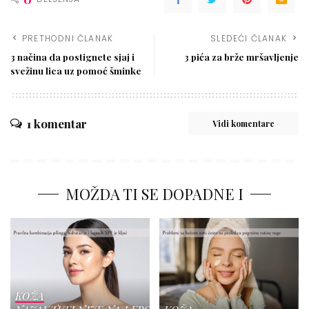
PRETHODNI ČLANAK
SLEDEĆI ČLANAK
3 načina da postignete sjaj i
3 pića za brže mršavljenje
svežinu lica uz pomoć šminke
1 komentar
Vidi komentare
MOŽDA TI SE DOPADNE I
KOŽA