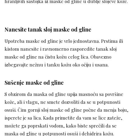
hranljivih sastojka iz maske od gline u dublje slojeve kože.
Nanesite tanak sloj maske od gline
Upotreba maske od gline je vrlo jednostavna. Prstima ili
kistom nanesite i ravnomerno rasporedite tanak sloj
maske od gline na čistu kožu celog lica. Obavezno
izbegavajte nežnu i tanku kožu oko očiju i usana.
Sušenje maske od gline
S obzirom da maska od gline upija masnoću sa površine
kože, ali i vlagu, ne smete dozvoliti da se u potpunosti
osuši. Čim gornji sloj maske od gline počne da menja boju,
isperete je sa lica. Kada primetite da vam se lice zateže,
možete ga poprskati vodom, kako biste sprečili da se
maska od gline u potpunosti osuši i dehidrira kožu.