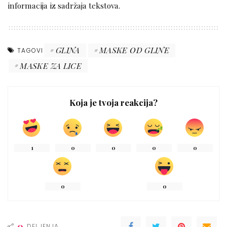
informacija iz sadržaja tekstova.
GLINA
MASKE OD GLINE
TAGOVI
MASKE ZA LICE
Koja je tvoja reakcija?
1
0
0
0
0
0
0
0
DELJENJA