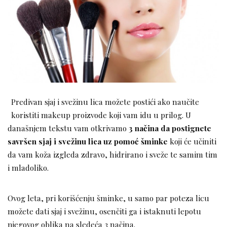
Predivan sjaj i svežinu lica možete postići ako naučite
koristiti makeup proizvode koji vam idu u prilog. U
današnjem tekstu vam otkrivamo
3 načina da postignete
savršen sjaj i svežinu lica uz pomoć šminke
koji će učiniti
da vam koža izgleda zdravo, hidrirano i sveže te samim tim
i mladoliko.
Ovog leta, pri korišćenju šminke, u samo par poteza licu
možete dati sjaj i svežinu, osenčiti ga i istaknuti lepotu
njegovog oblika na sledeća 3 načina.