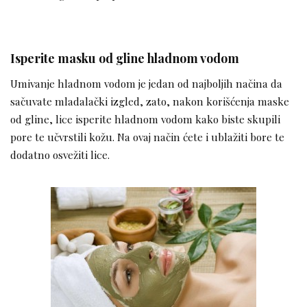
Isperite masku od gline hladnom vodom
Umivanje hladnom vodom je jedan od najboljih načina da
sačuvate mladalački izgled, zato, nakon korišćenja maske
od gline, lice isperite hladnom vodom kako biste skupili
pore te učvrstili kožu. Na ovaj način ćete i ublažiti bore te
dodatno osvežiti lice.