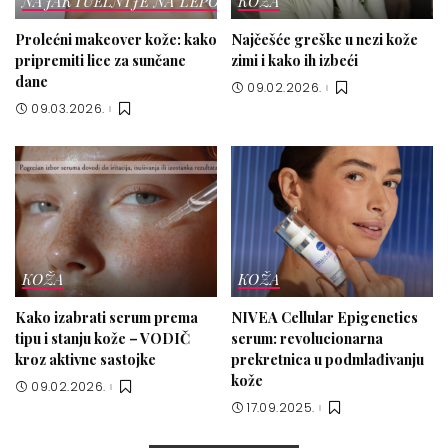
NAJAKTUELNIJE NA LEPOTICI
KOŽA
Prolećni makeover kože: kako
Najčešće greške u nezi kože
pripremiti lice za sunčane
zimi i kako ih izbeći
dane
09.02.2026.
09.03.2026.
KOŽA
KOŽA
Kako izabrati serum prema
NIVEA Cellular Epigenetics
tipu i stanju kože – VODIČ
serum: revolucionarna
kroz aktivne sastojke
prekretnica u podmlađivanju
kože
09.02.2026.
17.09.2025.