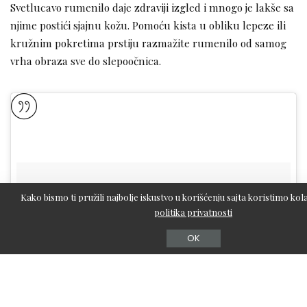
Svetlucavo rumenilo daje zdraviji izgled i mnogo je lakše sa
njime postići sjajnu kožu. Pomoću kista u obliku lepeze ili
kružnim pokretima prstiju razmažite rumenilo od samog
vrha obraza sve do slepoočnica.
Kako bismo ti pružili najbolje iskustvo u korišćenju sajta koristimo kola
politika privatnosti
OK