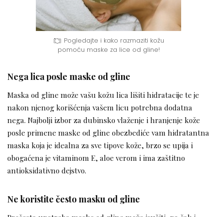
Pogledajte i kako razmaziti kožu
pomoću maske za lice od gline!
Nega lica posle maske od gline
Maska od gline može vašu kožu lica lišiti hidratacije te je
nakon njenog korišćenja vašem licu potrebna dodatna
nega. Najbolji izbor za dubinsko vlaženje i hranjenje kože
posle primene maske od gline obezbediće vam hidratantna
maska koja je idealna za sve tipove kože, brzo se upija i
obogaćena je vitaminom E, aloe verom i ima zaštitno
antioksidativno dejstvo.
Ne koristite često masku od gline