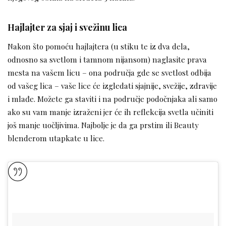
Hajlajter za sjaj i svežinu lica
Nakon što pomoću hajlajtera (u stiku te iz dva dela,
odnosno sa svetlom i tamnom nijansom) naglasite prava
mesta na vašem licu – ona područja gde se svetlost odbija
od vašeg lica – vaše lice će izgledati sjajnije, svežije, zdravije
i mlađe. Možete ga staviti i na područje podočnjaka ali samo
ako su vam manje izraženi jer će ih reflekcija svetla učiniti
još manje uočljivima. Najbolje je da ga prstim ili Beauty
blenderom utapkate u lice.