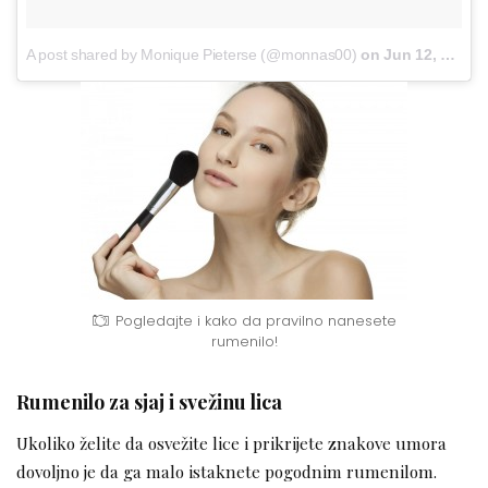
A post shared by Monique Pieterse (@monnas00)
on
Jun 12, 2017 at 6:26am PDT
Pogledajte i kako da pravilno nanesete
rumenilo!
Rumenilo za sjaj i svežinu lica
Ukoliko želite da osvežite lice i prikrijete znakove umora
dovoljno je da ga malo istaknete pogodnim rumenilom.