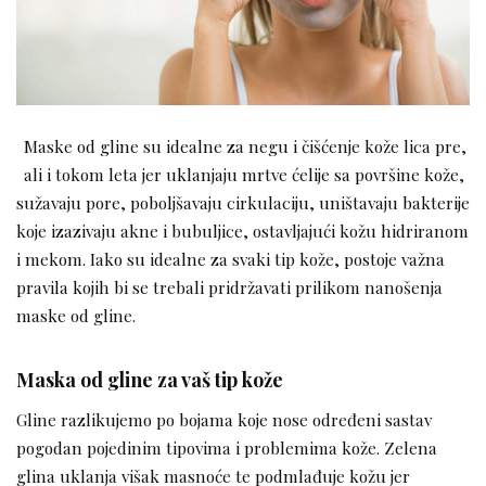
Maske od gline su idealne za negu i čišćenje kože lica pre,
ali i tokom leta jer uklanjaju mrtve ćelije sa površine kože,
sužavaju pore, poboljšavaju cirkulaciju, uništavaju bakterije
koje izazivaju akne i bubuljice, ostavljajući kožu hidriranom
i mekom. Iako su idealne za svaki tip kože, postoje važna
pravila kojih bi se trebali pridržavati prilikom nanošenja
maske od gline.
Maska od gline za vaš tip kože
Gline razlikujemo po bojama koje nose određeni sastav
pogodan pojedinim tipovima i problemima kože. Zelena
glina uklanja višak masnoće te podmlađuje kožu jer