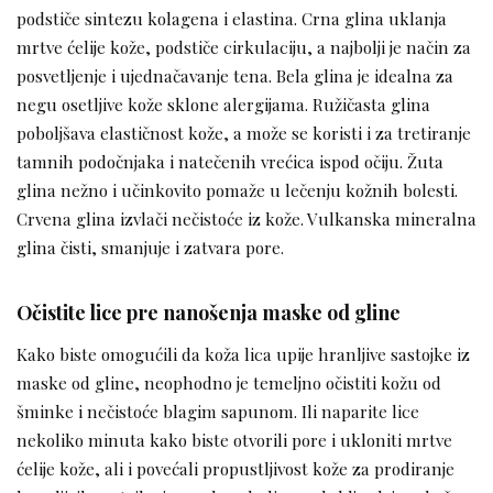
podstiče sintezu kolagena i elastina. Crna glina uklanja
mrtve ćelije kože, podstiče cirkulaciju, a najbolji je način za
posvetljenje i ujednačavanje tena. Bela glina je idealna za
negu osetljive kože sklone alergijama. Ružičasta glina
poboljšava elastičnost kože, a može se koristi i za tretiranje
tamnih podočnjaka i natečenih vrećica ispod očiju. Žuta
glina nežno i učinkovito pomaže u lečenju kožnih bolesti.
Crvena glina izvlači nečistoće iz kože. Vulkanska mineralna
glina čisti, smanjuje i zatvara pore.
Očistite lice pre nanošenja maske od gline
Kako biste omogućili da koža lica upije hranljive sastojke iz
maske od gline, neophodno je temeljno očistiti kožu od
šminke i nečistoće blagim sapunom. Ili naparite lice
nekoliko minuta kako biste otvorili pore i ukloniti mrtve
ćelije kože, ali i povećali propustljivost kože za prodiranje