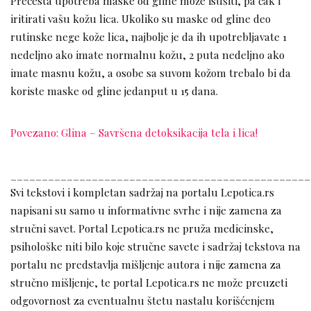
Prečesta upotreba maske od gline može isušiti, pa čak i
iritirati vašu kožu lica. Ukoliko su maske od gline deo
rutinske nege kože lica, najbolje je da ih upotrebljavate 1
nedeljno ako imate normalnu kožu, 2 puta nedeljno ako
imate masnu kožu, a osobe sa suvom kožom trebalo bi da
koriste maske od gline jedanput u 15 dana.
Povezano: Glina – Savršena detoksikacija tela i lica!
________________________________________________
Svi tekstovi i kompletan sadržaj na portalu Lepotica.rs
napisani su samo u informativne svrhe i nije zamena za
stručni savet. Portal Lepotica.rs ne pruža medicinske,
psihološke niti bilo koje stručne savete i sadržaj tekstova na
portalu ne predstavlja mišljenje autora i nije zamena za
stručno mišljenje, te portal Lepotica.rs ne može preuzeti
odgovornost za eventualnu štetu nastalu korišćenjem