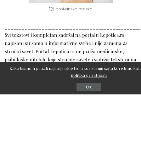
proteinska maska
________________________________________________
Svi tekstovi i kompletan sadržaj na portalu Lepotica.rs
napisani su samo u informativne svrhe i nije zamena za
stručni savet. Portal Lepotica.rs ne pruža medicinske,
psihološke niti bilo koje stručne savete i sadržaj tekstova na
portalu ne predstavlja mišljenje autora i nije zamena za
Kako bismo ti pružili najbolje iskustvo u korišćenju sajta koristimo kola
stručno mišljenje, te portal Lepotica.rs ne može preuzeti
politika privatnosti
odgovornost za eventualnu štetu nastalu korišćenjem
OK
informacija iz sadržaja tekstova.
HIDRATANTNA MASKA ZA KOSU
TAGOVI
MASKA ZA KOSU
NEGA KOSE
OŠTEĆE
PROTEINSKA MASKA ZA KOSU