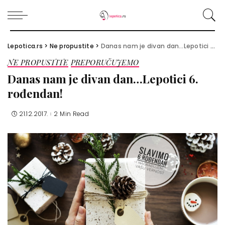
Lepotica.rs
>
Ne propustite
>
Danas nam je divan dan…Lepotici 6. rođendan!
NE PROPUSTITE
PREPORUČUJEMO
Danas nam je divan dan…Lepotici 6.
rođendan!
21.12.2017.
2 Min Read