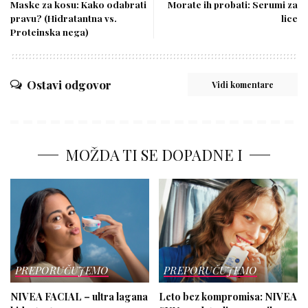
Maske za kosu: Kako odabrati
Morate ih probati: Serumi za
pravu? (Hidratantna vs.
lice
Proteinska nega)
Ostavi odgovor
Vidi komentare
MOŽDA TI SE DOPADNE I
PREPORUČUJEMO
PREPORUČUJEMO
NIVEA FACIAL – ultra lagana
Leto bez kompromisa: NIVEA