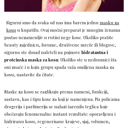
Sigurni smo da svaka od nas ima barem jednu
masku za
kosu
u kupatilu. Ovaj moćni preparat je mnogim ženama
postao nezamenljiv u rutini nege kose. Ukoliko pratite
beauty zajednicu, forume, društvene mreže ili blogove,
sigurno ste dosad naleteli na pojmove
hidratantna i
proteinska maska za kosu
. Ukoliko ste u nedoumici šta
oni znače i u koju grupu spada važa omiljena maska za
kosu, nastavite da čitate.
Maske za kosu se razlikuju prema nameni, funkciji,
sastavu, kao i tipu kose za koji je namenjena. Na policama
drogerija i parfimerija se nalazi šarenilo teglica koje
obećavaju fenomenalne instant rezultate: oporavljenu i
hidriranu kosu, regenerisane krajeve, sjaj, volumen,