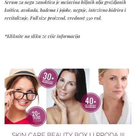
Serum za negu zanoktica je mešavina biljnih ulja groždjanih
koštica, avokada, badema i jojobe, neguje, intezivno hidrira i
revitalizuje.
Full size proizvod, vrednost 550 rsd.
*Kliknite na sliku ze više informacija