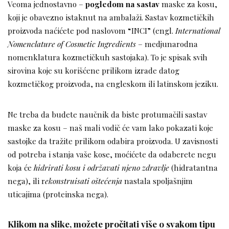
Veoma jednostavno –
pogledom na sastav
maske za kosu,
koji je obavezno istaknut na ambalaži. Sastav kozmetičkih
proizvoda naćićete pod naslovom “INCI” (engl.
International
Nomenclature of Cosmetic Ingredients
– medjunarodna
nomenklatura kozmetičkuh sastojaka). To je spisak svih
sirovina koje su korišćene prilikom izrade datog
kozmetičkog proizvoda, na engleskom ili latinskom jeziku.
Ne treba da budete naučnik da biste protumačili sastav
maske za kosu – naš mali vodič će vam lako pokazati koje
sastojke da tražite prilikom odabira proizvoda. U zavisnosti
od potreba i stanja vaše kose, moćićete da odaberete negu
koja će
hidrirati kosu i održavati njeno zdravlje
(hidratantna
nega), ili r
ekonstruisati oštećenja
nastala spoljašnjim
uticajima (proteinska nega).
Klikom na slike, možete pročitati više o svakom tipu