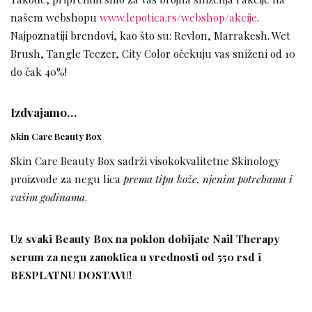
našem webshopu
www.lepotica.rs/webshop/akcije
.
Najpoznatiji brendovi, kao što su: Revlon, Marrakesh. Wet
Brush, Tangle Teezer, City Color očekuju vas sniženi od 10
do čak 40%!
Izdvajamo…
Skin Care Beauty Box
Skin Care Beauty Box sadrži visokokvalitetne Skinology
proizvode za negu lica
prema tipu kože, njenim potrebama i
vašim godinama
.
Uz svaki Beauty Box na poklon dobijate Nail Therapy
serum za negu zanoktica u vrednosti od 550 rsd i
BESPLATNU DOSTAVU!