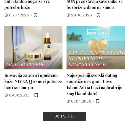
hidratantna nega za sve
SUN predstavlja saveznike za
potrebe kože
bezbrižne dane na suncu
05.07.2026.
28.06.2026.
NAJAKTUELNIJE NA LEPOT
NE PROPUSTITE
PREPORUČUJEMO
PREPORUČUJEMO
Inovacija za suvu i opuštenu
Najuspešniji svetski dating
kožu NIVEA Q10 novi puter za
šou stiže u region: Love
lice i serum 3u1
Island Adria traži najhrabrije
singl kandidate!
09.06.2026.
07.04.2026.
UČITAJ VIŠE