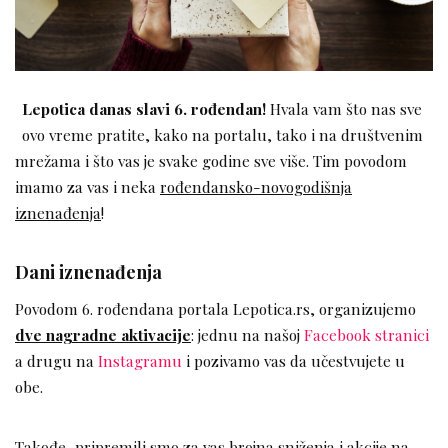
Lepotica danas slavi 6. rođendan!
Hvala vam što nas sve
ovo vreme pratite, kako na portalu, tako i na društvenim
mrežama i što vas je svake godine sve više. Tim povodom
imamo za vas i neka
rođendansko-novogodišnja
iznenađenja
!
Dani iznenađenja
Povodom 6. rođendana portala Lepotica.rs, organizujemo
dve nagradne aktivacije
: jednu na našoj
Facebook stranici
a drugu na
Instagramu
i pozivamo vas da učestvujete u
obe.
Takođe, pripremili smo za vas brojna sniženja i akcije na