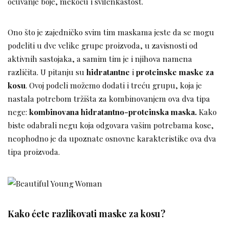
očuvanje boje, mekoću i svilenkastost.
Ono što je zajedničko svim tim maskama jeste da se mogu
podeliti u dve velike grupe proizvoda, u zavisnosti od
aktivnih sastojaka, a samim tim je i njihova namena
različita. U pitanju su
hidratantne
i
proteinske maske za
kosu
. Ovoj podeli možemo dodati i treću grupu, koja je
nastala potrebom tržišta za kombinovanjem ova dva tipa
nege:
kombinovana hidratantno-proteinska maska.
Kako
biste odabrali negu koja odgovara vašim potrebama kose,
neophodno je da upoznate osnovne karakteristike ova dva
tipa proizvoda.
Kako ćete razlikovati maske za kosu?