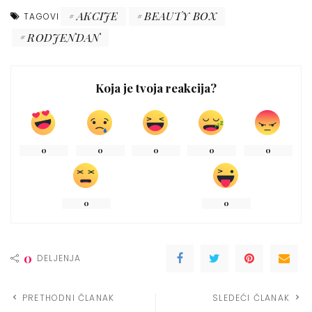
AKCIJE
BEAUTY BOX
TAGOVI
RODJENDAN
Koja je tvoja reakcija?
0
0
0
0
0
0
0
0
DELJENJA
PRETHODNI ČLANAK
SLEDEĆI ČLANAK