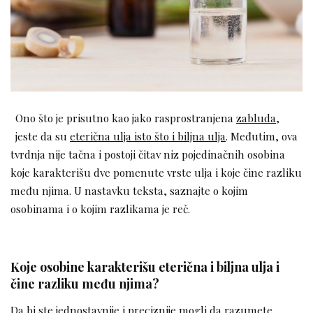
Ono što je prisutno kao jako rasprostranjena
zabluda
,
jeste da su
eterična ulja isto što i biljna ulja
. Međutim, ova
tvrdnja nije tačna i postoji čitav niz pojedinačnih osobina
koje karakterišu dve pomenute vrste ulja i koje čine razliku
među njima. U nastavku teksta, saznajte o kojim
osobinama i o kojim razlikama je reč.
Koje osobine karakterišu eterična i biljna ulja i
čine razliku među njima?
Da bi ste jednostavnije i preciznije mogli da razumete