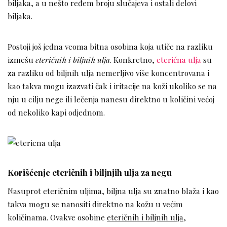
biljaka, a u nešto ređem broju slučajeva i ostali delovi
biljaka.
Postoji još jedna veoma bitna osobina koja utiče na razliku
izmešu
eteričnih i biljnih ulja
. Konkretno,
eterična ulja
su
za razliku od biljnih ulja nemerljivo više koncentrovana i
kao takva mogu izazvati čak i iritacije na koži ukoliko se na
nju u cilju nege ili lečenja nanesu direktno u količini većoj
od nekoliko kapi odjednom.
Korišćenje eteričnih i biljnjih ulja za negu
Nasuprot eteričnim uljima, biljna ulja su znatno blaža i kao
takva mogu se nanositi direktno na kožu u većim
količinama. Ovakve osobine
eteričnih i biljnih ulja
,