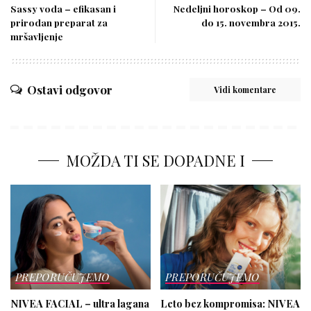
Sassy voda – efikasan i
Nedeljni horoskop – Od 09.
prirodan preparat za
do 15. novembra 2015.
mršavljenje
Ostavi odgovor
Vidi komentare
MOŽDA TI SE DOPADNE I
PREPORUČUJEMO
PREPORUČUJEMO
NIVEA FACIAL – ultra lagana
Leto bez kompromisa: NIVEA