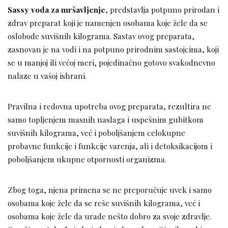
Sassy voda za mršavljenje
, predstavlja potpuno prirodan i
zdrav preparat koji je namenjen osobama koje žele da se
oslobode suvišnih kilograma. Sastav ovog preparata,
zasnovan je na vodi i na potpuno prirodnim sastojcima, koji
se u manjoj ili većoj meri, pojedinačno gotovo svakodnevno
nalaze u vašoj ishrani.
Pravilna i redovna upotreba ovog preparata, rezultira ne
samo topljenjem masnih naslaga i uspešnim gubitkom
suvišnih kilograma, već i poboljšanjem celokupne
probavne funkcije i funkcije varenja, ali i detoksikacijom i
poboljšanjem ukupne otpornosti organizma.
Zbog toga, njena primena se ne preporučuje uvek i samo
osobama koje žele da se reše suvišnih kilograma, već i
osobama koje žele da urade nešto dobro za svoje zdravlje.