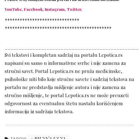
YouTube
,
Facebook
,
Instagram
,
Twitter
.
******************************
******************************
*************
________________________________________________
Svi tekstovi i kompletan sadržaj na portalu Lepotica.rs
napisani su samo u informativne svrhe i nije zamena za
stručni savet. Portal Lepotica.rs ne pruža medicinske,
psihološke niti bilo koje stručne savete i sadržaj tekstova na
portalu ne predstavlja mišljenje autora i nije zamena za
stručno mišljenje, te portal Lepotica.rs ne može preuzeti
odgovornost za eventualnu štetu nastalu korišćenjem
informacija iz sadržaja tekstova.
BILJNA ULJA
TAGOVI