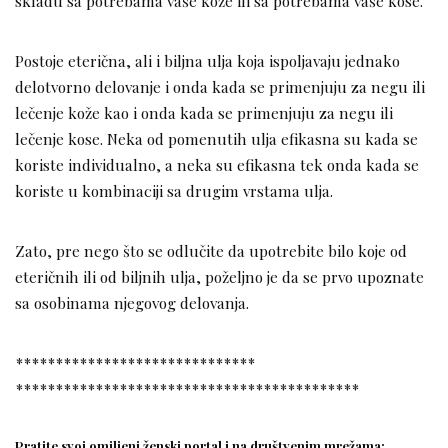
skladu sa potrebama vaše kože ili sa potrebama vaše kose.
Postoje eterična, ali i biljna ulja koja ispoljavaju jednako
delotvorno delovanje i onda kada se primenjuju za negu ili
lečenje kože kao i onda kada se primenjuju za negu ili
lečenje kose. Neka od pomenutih ulja efikasna su kada se
koriste individualno, a neka su efikasna tek onda kada se
koriste u kombinaciji sa drugim vrstama ulja.
Zato, pre nego što se odlučite da upotrebite bilo koje od
eteričnih ili od biljnih ulja, poželjno je da se prvo upoznate
sa osobinama njegovog delovanja.
******************************
******************************
*************
Pratite svoj omiljeni ženski portal i na društvenim mrežama: