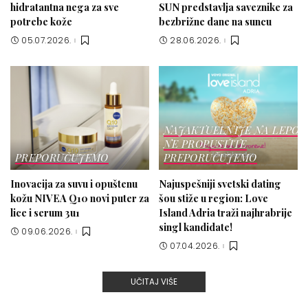
hidratantna nega za sve
SUN predstavlja saveznike za
potrebe kože
bezbrižne dane na suncu
05.07.2026.
28.06.2026.
NAJAKTUELNIJE NA LEPOT
NE PROPUSTITE
PREPORUČUJEMO
PREPORUČUJEMO
Inovacija za suvu i opuštenu
Najuspešniji svetski dating
kožu NIVEA Q10 novi puter za
šou stiže u region: Love
lice i serum 3u1
Island Adria traži najhrabrije
singl kandidate!
09.06.2026.
07.04.2026.
UČITAJ VIŠE