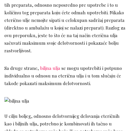
tih preparata, odnosno neposredno pre upotrebe i to u
količinu tog preparata koju ćete odmah upotrebiti. Nikako
eterično ulje nemojte sipati u celokupan sadržaj preparata
(direktno u ambalažu u kojoj se nalazi preparat). Razlog za
ovu preporuku, jeste to što će na taj način eterična ulja
sačuvati maksimum svoje delotvornosti i pokazaće bolju
rastvorljivost.
Sa druge strane,
biljna ulja
se mogu upotrebiti i potpuno
individualno u odnosu na eterična ulja i u tom slučaju će
takođe pokazati maksimum delotvornosti.
U cilju boljeg, odnosno delotvornijeg delovanja eteričnih
kao i biljnih ulja, potrebno je kombinovati ih tačno u