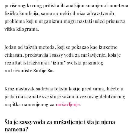
povišenog krvnog pritiska ili značajno smanjena i ometena
fizička kondicija, samo su neki od niza zdravstvenih
problema koji u organizmu mogu nastati usled prisustva
viška kilograma.
Jedan od takvih metoda, koji se pokazao kao izuzetno
efikasan, predstavlja i
sassy voda za mršavljenje
, koja je
rezultat istraživanja i “izum” svetski priznatog
nutricioniste Sintije Sas.
Kroz nastavak sadržaja teksta koji je pred vama, bićete u
prilici da saznate sve što je važno u vezi ovog delotvornog
napitka namenjenog za
mršavljenje
.
Šta je sassy voda za mršavljenje i šta je njena
namena?