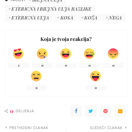
ETERICNA I BILJNA ULJA RAZLIKE
ETERICNA ULJA
KOSA
KOŽA
NEGA
Koja je tvoja reakcija?
1
0
0
0
0
0
0
0
DELJENJA
PRETHODNI ČLANAK
SLEDEĆI ČLANAK