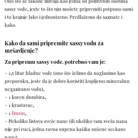
Ono što se takođe izdvaja kao jedna od pozitivnih osobina
sassy vode, jeste to što nju možete pripremiti potpuno sami
i to krajnje lako i jednostavno. Predlažemo da saznate i
kako.
Kako da sami pripremite sassy vodu za
mršavljenje?
Za pripremu sassy vode, potrebno vam je:
– 1,5 litar hladne vode (ono što želimo da naglasimo kao
preporuku, jeste da je dobro koristiti kupljenu mineralnu
negaziranu vodu),
– 1 koren đumbira,
– 1 krastavac,
– 1
limun
,
– Nekoliko listova sveže nane (ili ukoliko vam sveža nana
nije pri ruci, jedna ravna supena kašika sušene seckane
nane).