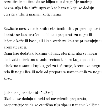
rezultirale su time da se biljna ulja drugačije nazivaju
bazna ulja i da služe upravo kao baza u koju se dodaju
eterična ulja u manjim količinama.
Različite mešavine baznih i eteričnih ulja, pripremaju se i
koriste se kao savršeno efikasni preparati za negu ili
lečenje kože ili kose, ali i kao sredstva koja se primenjuju u
aromaterapiji.
Osim kao dodatak baznim uljima, eterična ulja se mogu
dodavati i direktno u vodu recimo tokom kupanja, ali i
direktno u samu kupku, gel za tuširanje, kremu za negu
tela ili negu lica ili neki od preparata namenjenih za negu
kose.
[adsense_inserter id=”12825″]
Ukoliko se dodaju u neki od navedenih preparata,
preporučuje se da se eterična ulja sipaju u manje količine