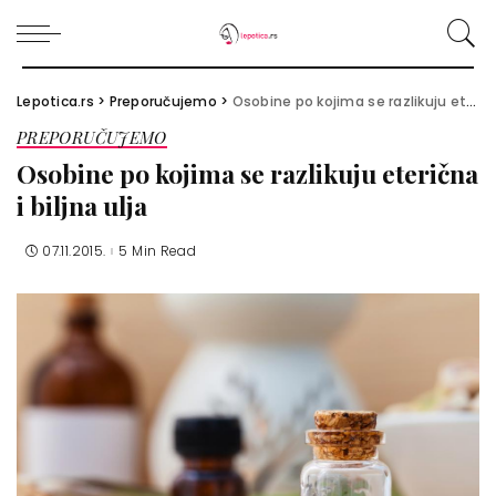
Lepotica.rs
>
Preporučujemo
>
Osobine po kojima se razlikuju eterična i biljna ulja
PREPORUČUJEMO
Osobine po kojima se razlikuju eterična
i biljna ulja
07.11.2015.
5 Min Read