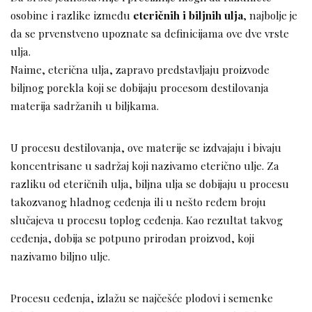
osobine i razlike između
eteričnih i biljnih ulja
, najbolje je
da se prvenstveno upoznate sa definicijama ove dve vrste
ulja.
Naime, eterična ulja, zapravo predstavljaju proizvode
biljnog porekla koji se dobijaju procesom destilovanja
materija sadržanih u biljkama.
U procesu destilovanja, ove materije se izdvajaju i bivaju
koncentrisane u sadržaj koji nazivamo eterično ulje. Za
razliku od eteričnih ulja, biljna ulja se dobijaju u procesu
takozvanog hladnog ceđenja ili u nešto ređem broju
slučajeva u procesu toplog ceđenja. Kao rezultat takvog
ceđenja, dobija se potpuno prirodan proizvod, koji
nazivamo biljno ulje.
Procesu ceđenja, izlažu se najčešće plodovi i semenke