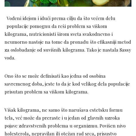
Vođeni idejom i idući prema cilju da što većem delu
populacije pomognu da reši problem sa viškom
kilograma, nutricionisti širom sveta svakodnevno i
neumorno nastoje na tome da pronađu što efikasniji metod
za oslobađanje od suvišnih kilograma. Tako je nastala Sassy
voda.
Ono što se može definisati kao jedna od osobina
savremenog doba, jeste to da je kod velikog dela populacije
prisutan problem sa viškom kilograma.
Višak kilograma, ne samo što narušava estetsku formu
tela, već može da preraste i u jedan od glavnih uzroka
pojave zdravstvenih problema u organizmu. Povišen nivo
holesterola, nepravilan ili otežan rad srca, prisustvo