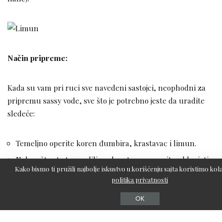
Način pripreme:
Kada su vam pri ruci sve navedeni sastojci, neophodni za
pripremu sassy vode, sve što je potrebno jeste da uradite
sledeće:
Temeljno operite koren đumbira, krastavac i limun.
Nakon što ste to uradili, sa krastavca nemojte uklanjati
Kako bismo ti pružili najbolje iskustvo u korišćenju sajta koristimo kola
koru, već samo odstranite krajeve koji mogu sadržati
politika privatnosti
gorke materije.
OK
Isto to uradite i sa limunom i zatim i krastavac i limun
isecite na kolutove.