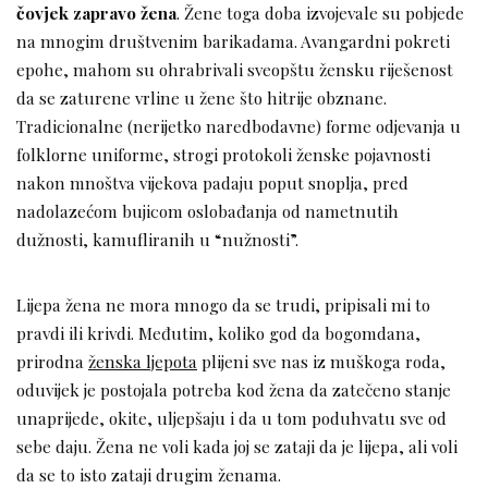
čovjek zapravo žena
. Žene toga doba izvojevale su pobjede
na mnogim društvenim barikadama. Avangardni pokreti
epohe, mahom su ohrabrivali sveopštu žensku riješenost
da se zaturene vrline u žene što hitrije obznane.
Tradicionalne (nerijetko naredbodavne) forme odjevanja u
folklorne uniforme, strogi protokoli ženske pojavnosti
nakon mnoštva vijekova padaju poput snoplja, pred
nadolazećom bujicom oslobađanja od nametnutih
dužnosti, kamufliranih u “nužnosti”.
Lijepa žena ne mora mnogo da se trudi, pripisali mi to
pravdi ili krivdi. Međutim, koliko god da bogomdana,
prirodna
ženska ljepota
plijeni sve nas iz muškoga roda,
oduvijek je postojala potreba kod žena da zatečeno stanje
unaprijede, okite, uljepšaju i da u tom poduhvatu sve od
sebe daju. Žena ne voli kada joj se zataji da je lijepa, ali voli
da se to isto zataji drugim ženama.