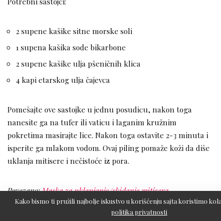
Potrebni sastojci:
2 supene kašike sitne morske soli
1 supena kašika sode bikarbone
2 supene kašike ulja pšeničnih klica
4 kapi etarskog ulja čajevca
Pomešajte ove sastojke u jednu posudicu, nakon toga
nanesite ga na tufer ili vaticu i laganim kružnim
pokretima masirajte lice. Nakon toga ostavite 2-3 minuta i
isperite ga mlakom vodom. Ovaj piling pomaže koži da diše
uklanja mitisere i nečistoće iz pora.
Povezano:
Maska za uklanjanje/skidanje mitisera.
Kako bismo ti pružili najbolje iskustvo u korišćenju sajta koristimo kola
politika privatnosti
Piling za suvu kožu: