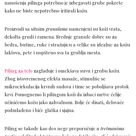
nanošenja pilinga potrebno je izbegavati grube pokrete
kako ne biste nepotrebno iritirali kožu.
Proizvodi sa sitnim
granulama
namenjeni su koži vrata,
dekolta grudi i ramena. Srednje granule dobre su za
bedra, butine, ruke i stražnjicu a velike su idealne za kožu
laktova, pete i uopšteno sva ta grublja mesta.
Piling za telo
zaglađuje i omekšava suvu i grubu kožu.
Zbog istovremenog efekta masaže, stimuliše se
mikrocirkulacija krvnih sudova i time se poboljšava protok
krvi. Pomognemo li pilingom koži da izbaci mrtve ćelije
učinićemo kožu jako zahvalnom. Bolje će disati, delovaće
podmlađeno i biće glatka i sjajna.
Piling se takođe kao deo nege preporučuje
u tretmanima