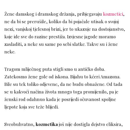
Žene damskog i dramskog držanja, pribjegavaju
kozmetici
,
ne da bi se prerušile, koliko da bi pojačale utisak o svojoj
nezi, vanjskoj tjelesnoj brizi, jer to ukazuje na dostojanstvo,
koje ide sve do razine prestiža. Izvjesne jagode moramo
zasladiti, a neke su same po sebi slatke. Takve su i žene
neke.
Tragom mliječnog puta stigli smo u antičko doba.
Zatekosmo žene gole od iskona. Bijahu to kćeri Amazona.
Bile su tek toliko odjevene, da ne budu obnažene. Od tada
se u kakvoći načina života mnogo toga promijenilo, pa je
ženski rod odahnuo kada je posrijedi očuvanost spoljne
ljepote koja sve teže blijedi.
Sveobuhvatno,
kozmetika
još nije dostigla dejstvo eliksira,