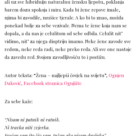
ali uz sve hibridniju naturalnu žensku ljepotu, poklanja
barem dozu spokoja i mira. Kada bi žene repove imale,
njima bi zavodile, mušice tjerale. A ko bi to znao, možda
ponekad bolje za sebe vezivale. Nema te žene koja nam se
dopala, a da nas je celulitom od sebe odbila. Celulit nit’
vidimo, nit’ za njega dioptriju imamo. Neke žene zavode sve
redom, neke reda radi, neke preko reda. Ali sve one nastoje
da zavedu red. Svojom zavodljivošću to i postižu.
Autor teksta: “Žena – najljepši čovjek na svijetu”,
Ognjen
Daković, Facebook stranica Ognjište
Za sebe kaže:
“Nisam ni patnik ni ratnik.
Ni travka niti zvjerka.
Srećan sam što živ sam, tužan ako nisam dovijeka”.