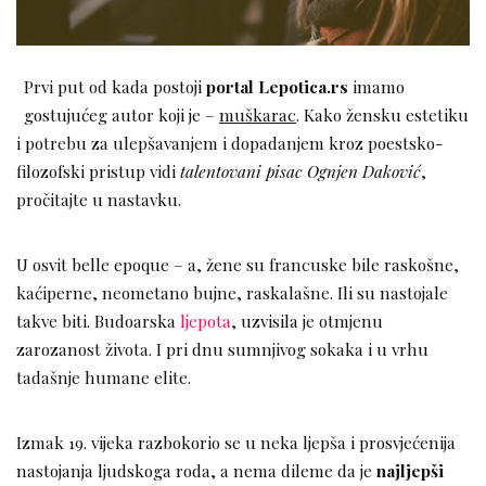
Prvi put od kada postoji
portal Lepotica.rs
imamo
gostujućeg autor koji je –
muškarac
. Kako žensku estetiku
i potrebu za ulepšavanjem i dopadanjem kroz poestsko-
filozofski pristup vidi
talentovani pisac Ognjen Daković
,
pročitajte u nastavku.
U osvit belle epoque – a, žene su francuske bile raskošne,
kaćiperne, neometano bujne, raskalašne. Ili su nastojale
takve biti. Budoarska
ljepota
, uzvisila je otmjenu
zarozanost života. I pri dnu sumnjivog sokaka i u vrhu
tadašnje humane elite.
Izmak 19. vijeka razbokorio se u neka ljepša i prosvjećenija
nastojanja ljudskoga roda, a nema dileme da je
najljepši