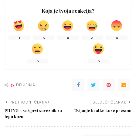
Koja je tvoja reakcija?
1
0
0
0
0
0
0
0
DELJENJA
PRETHODNI ČLANAK
SLEDEĆI ČLANAK
PILING – vaš prvi saveznik za
Uvijanje kratke kose presom
lepu kožu