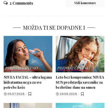
2 Comments
Vidi komentare
MOŽDA TI SE DOPADNE I
PREPORUČUJEMO
PREPORUČUJEMO
NIVEA FACIAL – ultra lagana
Leto bez kompromisa: NIVEA
hidratantna nega za sve
SUN predstavlja saveznike za
potrebe kože
bezbrižne dane na suncu
05.07.2026.
28.06.2026.