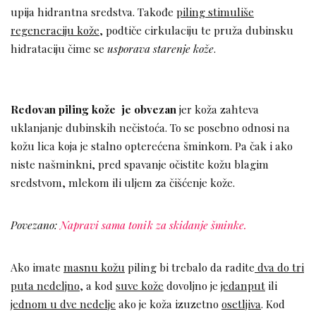
upija hidrantna sredstva. Takođe
piling stimuliše
regeneraciju kože
, podtiče cirkulaciju te pruža dubinsku
hidrataciju čime se
usporava starenje kože
.
Redovan piling kože je obvezan
jer koža zahteva
uklanjanje dubinskih nečistoća. To se posebno odnosi na
kožu lica koja je stalno opterećena šminkom. Pa čak i ako
niste našminkni, pred spavanje očistite kožu blagim
sredstvom, mlekom ili uljem za čišćenje kože.
Povezano:
Napravi sama tonik za skidanje šminke.
Ako imate
masnu kožu
piling bi trebalo da radite
dva do tri
puta nedeljno
, a kod
suve kože
dovoljno je
jedanput
ili
jednom u dve nedelje
ako je koža izuzetno
osetljiva
. Kod