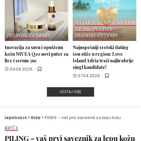
NAJAKTUELNIJE NA LEPOT
NE PROPUSTITE
PREPORUČUJEMO
PREPORUČUJEMO
Inovacija za suvu i opuštenu
Najuspešniji svetski dating
kožu NIVEA Q10 novi puter za
šou stiže u region: Love
lice i serum 3u1
Island Adria traži najhrabrije
singl kandidate!
09.06.2026.
07.04.2026.
UČITAJ VIŠE
Lepotica.rs
>
Koža
>
PILING – vaš prvi saveznik za lepu kožu
KOŽA
PILING – vaš prvi saveznik za lepu kožu