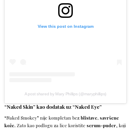
View this post on Instagram
A post shared by Mary Phillips (@maryphillips)
“Naked Skin” kao dodatak uz “Naked Eye”
“Naked Smokey” nije kompletan bez
blistave, savršene
kože.
Zato kao podlogu za lice koristite
serum-puder
, koji