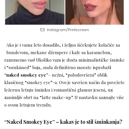
Instagram/Printscreen
Ako je i vama leto dosadilo, i željno iščekujete kolačiće sa
bundevom, mekane džempere i kafe sa karamelom,
razumemo vas! Ukoliko vam je dosta minimalističke šminke
i “sunkissed” boja, onda definitivno morate isprobat
i
“naked smokey eye”
– nežni, “poludovršeni” oblik
klasičnog “smokey eye”-a. Ovo je savršen način da povežete
ležernu letnju šminku i romantični glamur jeseni, uz
zanimljiv obrt na “latte make-up”. U nastavku saznajte više
o ovom letnjem trendu.
“Naked Smokey Eye” – kakav je to stil šminkanja?