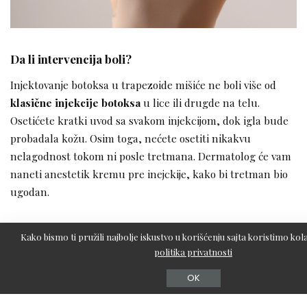
Da li intervencija boli?
Injektovanje botoksa u trapezoide mišiće ne boli više od
klasične injekcije botoksa
u lice ili drugde na telu.
Osetićete kratki uvod sa svakom injekcijom, dok igla bude
probadala kožu. Osim toga, nećete osetiti nikakvu
nelagodnost tokom ni posle tretmana. Dermatolog će vam
naneti anestetik kremu pre inejckije, kako bi tretman bio
ugodan.
Šta da očekujete?
Kako bismo ti pružili najbolje iskustvo u korišćenju sajta koristimo kola
politika privatnosti
Ovo je relativno
kratka i brza procedura
, koja traje od 10-
20 minuta. U proseku, oko 50 jedinica botoksa se injektira u
OK
levi i desni trapezoidni mišić, ali nekim osobama je