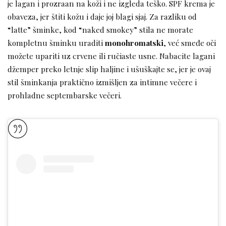
je lagan i prozraan na koži i ne izgleda teško. SPF krema je
obaveza, jer štiti kožu i daje joj blagi sjaj. Za razliku od
“latte” šminke, kod “naked smokey” stila ne morate
kompletnu šminku uraditi
monohromatski
, već smeđe oči
možete upariti uz crvene ili ručiaste usne. Nabacite lagani
džemper preko letnje slip haljine i ušuškajte se, jer je ovaj
stil šminkanja praktično izmišljen za intimne večere i
prohladne septembarske večeri.