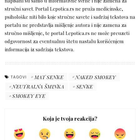
napisani su samo u informativne svrhe i nije zamena za
stručni savet. Portal Lepotica.rs ne pruža medicinske,
psihološke niti bilo koje stručne savete i sadržaj tekstova na
portalu ne predstavlja mišljenje autora i nije zamena za
stručno mišljenje, te portal Lepotica.rs ne može preuzeti
odgovornost za eventualnu štetu nastalu korišćenjem
informacija iz sadržaja tekstova.
MAT SENKE
NAKED SMOKEY
TAGOVI
NEUTRALNA ŠMINKA
SENKE
SMOKEY EYE
Koja je tvoja reakcija?