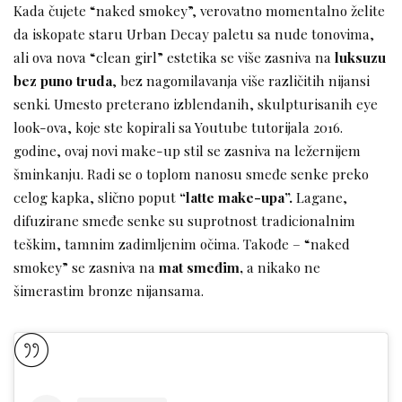
Kada čujete “naked smokey”, verovatno momentalno želite
da iskopate staru Urban Decay paletu sa nude tonovima,
ali ova nova “clean girl” estetika se više zasniva na
luksuzu
bez puno truda
, bez nagomilavanja više različitih nijansi
senki. Umesto preterano izblendanih, skulpturisanih eye
look-ova, koje ste kopirali sa Youtube tutorijala 2016.
godine, ovaj novi make-up stil se zasniva na ležernijem
šminkanju. Radi se o toplom nanosu smeđe senke preko
celog kapka, slično poput
“latte make-upa”.
Lagane,
difuzirane smeđe senke su suprotnost tradicionalnim
teškim, tamnim zadimljenim očima. Takođe – “naked
smokey” se zasniva na
mat smeđim,
a nikako ne
šimerastim bronze nijansama.