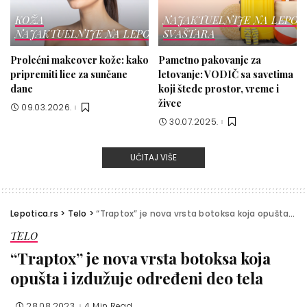
KOŽA
NAJAKTUELNIJE NA LEPOT
NAJAKTUELNIJE NA LEPOTICI
SVAŠTARA
Prolećni makeover kože: kako
Pametno pakovanje za
pripremiti lice za sunčane
letovanje: VODIČ sa savetima
dane
koji štede prostor, vreme i
živce
09.03.2026.
30.07.2025.
UČITAJ VIŠE
Lepotica.rs
>
Telo
>
“Traptox” je nova vrsta botoksa koja opušta i izdužuje određeni deo tela
TELO
“Traptox” je nova vrsta botoksa koja
opušta i izdužuje određeni deo tela
28.08.2023.
4 Min Read