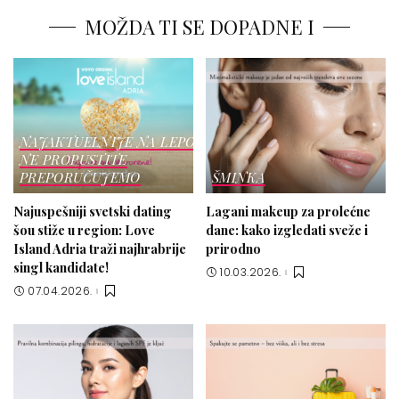
MOŽDA TI SE DOPADNE I
NAJAKTUELNIJE NA LEPOTICI
NE PROPUSTITE
PREPORUČUJEMO
ŠMINKA
Najuspešniji svetski dating
Lagani makeup za prolećne
šou stiže u region: Love
dane: kako izgledati sveže i
Island Adria traži najhrabrije
prirodno
singl kandidate!
10.03.2026.
07.04.2026.