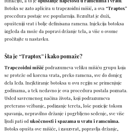
funkciju, a to je
opuštanje napetosti u ramenima i vratu
.
Botoks se zato aplicira u trapezoidni mišić, a ova
“Traptox”
procedura postaje sve popularnija. Rezultat je duži,
opušteniji vrat i bolje definisana ramena. Injekcija botoksa
izgleda da može da popravi držanje tela, a više o ovome
pročitajte u nastavku.
Šta je “Traptox” i kako pomaže?
Trapezoidni mišić
podrazumeva veliku mišiću grupu koja
se proteže od korena vrata, preko ramena, sve do donjeg
dela leđa. Inejktiranje botoksa u ovu regiju se primenjuje
godinama, a tek nedavno je ova procedura postala poznata.
Usled savremenog načina života, koji podrazumeva
preterano vežbanje, podizanje tereta, loše pozicije tokom
spavanja, nepravilno držanje i pogrbljeno sedenje, sve više
ljudi pati od
ukočenosti i spazama u vratu i ramenima.
Botoks opušta ove mišiće, i zauzvrat, popravlja držanje,