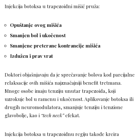
Injekcija botoksa u trapezoidni mišić pruža:
Opuštanje ovog mišića
Smanjen bol i ukočenost
Smanjene preterane kontrancije mišića
Izdužen i prav vrat
Doktori objašnjavaju da je sprečavanje bolova kod parcijalne
relaksacije ovih mišića najznačajniji benefit tretmana.
Mnoge osobe imaju tenziju unutar trapezoida, koji
uzrokuje bol u ramenu i ukočenost. Aplikovanje botoksa ili
drugih neuromodulatora, smanjuje tenziju i tenzione
glavobolje, kao i
“tech neck”
efekat.
Injekcija botoksa u trapezoidnu regiju takođe kreira