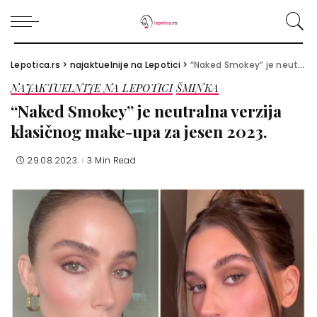
Lepotica.rs
>
najaktuelnije na Lepotici
>
“Naked Smokey” je neutralna verzija klasičnog make-upa za jesen 2023.
NAJAKTUELNIJE NA LEPOTICI
ŠMINKA
“Naked Smokey” je neutralna verzija
klasičnog make-upa za jesen 2023.
29.08.2023.
3 Min Read