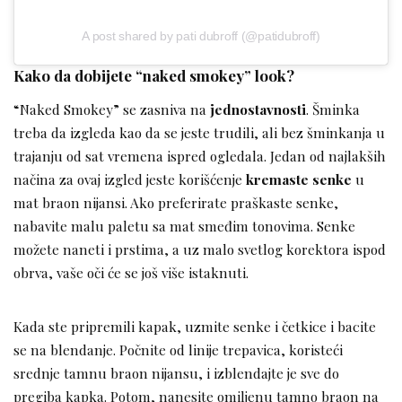
A post shared by pati dubroff (@patidubroff)
Kako da dobijete “naked smokey” look?
“Naked Smokey” se zasniva na
jednostavnosti
. Šminka
treba da izgleda kao da se jeste trudili, ali bez šminkanja u
trajanju od sat vremena ispred ogledala. Jedan od najlakših
načina za ovaj izgled jeste korišćenje
kremaste senke
u
mat braon nijansi. Ako preferirate praškaste senke,
nabavite malu paletu sa mat smeđim tonovima. Senke
možete naneti i prstima, a uz malo svetlog korektora ispod
obrva, vaše oči će se još više istaknuti.
Kada ste pripremili kapak, uzmite senke i četkice i bacite
se na blendanje. Počnite od linije trepavica, koristeći
srednje tamnu braon nijansu, i izblendajte je sve do
pregiba kapka. Potom, nanesite omiljenu tamno braon na