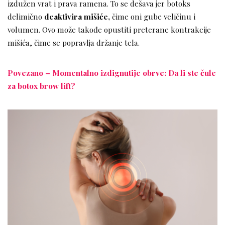
izdužen vrat i prava ramena. To se dešava jer botoks
delimično
deaktivira mišiće,
čime oni gube veličinu i
volumen. Ovo može takođe opustiti preterane kontrakcije
mišića, čime se popravlja držanje tela.
Povezano – Momentalno izdignutije obrve: Da li ste čule
za botox brow lift?