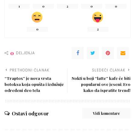
1
0
2
0
0
0
2
0
DELJENJA
PRETHODNI ČLANAK
SLEDEĆI ČLANAK
“Traptox” je nova vrsta
Nokti u boji “latte” kafe će biti
botoksa koja opušta i izdužuje
popularni ove jeseni: Evo
određeni deo tela
kako da ispratite trend!
Ostavi odgovor
Vidi komentare