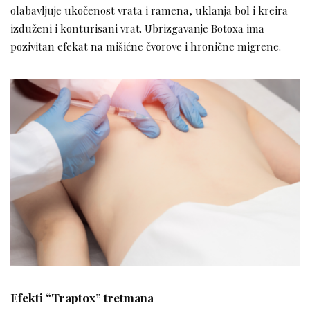
olabavljuje ukočenost vrata i ramena, uklanja bol i kreira
izduženi i konturisani vrat. Ubrizgavanje Botoxa ima
pozivitan efekat na mišićne čvorove i hronične migrene.
Efekti “Traptox” tretmana