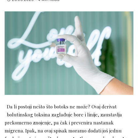
Da li postoji nešto što botoks ne može? Ovaj derivat
bolutinskog toksina zaglađuje bore i linije, zaustavlja
prekomerno znojenje, pa čak i prevenira nastanak
migrena. Ipak, na ovaj spisak moramo dodati još jednu