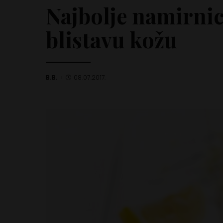
Najbolje namirnic
blistavu kožu
B.B.
08.07.2017.
Posted
by