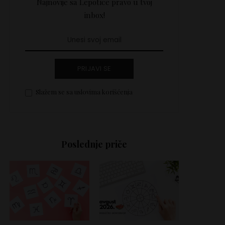
Najnovije sa Lepotice pravo u tvoj
inbox!
PRIJAVI SE
Slažem se sa uslovima korišćenja
Poslednje priče