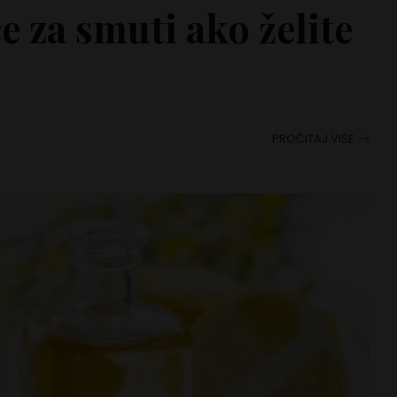
e za smuti ako želite
PROČITAJ VIŠE