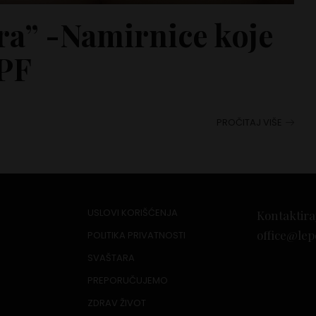
tra” -Namirnice koje
SPF
PROČITAJ VIŠE
USLOVI KORIŠĆENJA
Kontaktira
office@lep
POLITIKA PRIVATNOSTI
SVAŠTARA
PREPORUČUJEMO
ZDRAV ŽIVOT