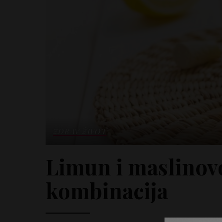
ZDRAV ŽIVOT
Limun i maslinovo
kombinacija