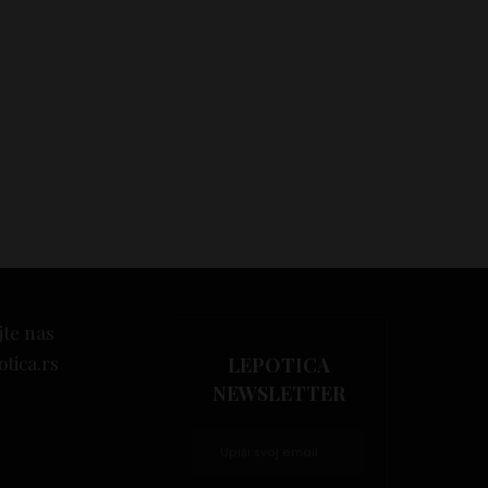
jte nas
otica.rs
LEPOTICA
NEWSLETTER