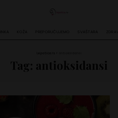
INKA
KOŽA
PREPORUČUJEMO
SVAŠTARA
ZDRAV
Lepotica.rs
>
antioksidansi
Tag:
antioksidansi