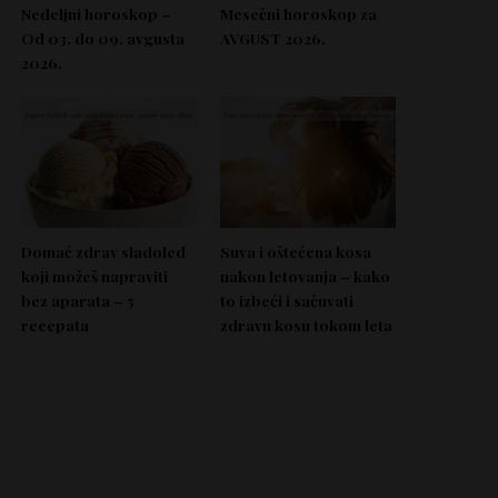
Nedeljni horoskop –
Mesečni horoskop za
Od 03. do 09. avgusta
AVGUST 2026.
2026.
Domać zdrav sladoled
Suva i oštećena kosa
koji možeš napraviti
nakon letovanja – kako
bez aparata – 5
to izbeći i sačuvati
recepata
zdravu kosu tokom leta