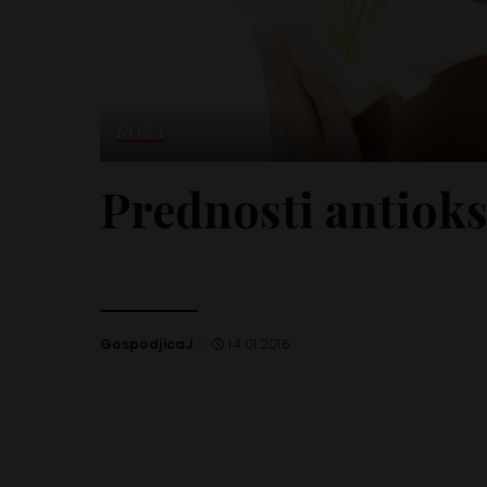
KOŽA
Prednosti antioks
GospodjicaJ
14.01.2016.
Posted
by