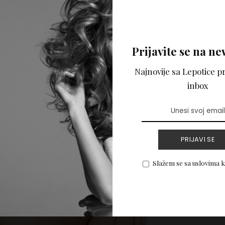
PROČITAJ VIŠE
Prijavite se na ne
Najnovije sa Lepotice pr
inbox
PRIJAVI SE
Slažem se sa uslovima 