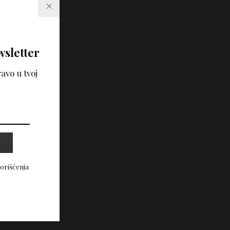
wsletter
avo u tvoj
korišćenja