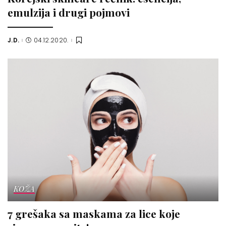
emulzija i drugi pojmovi
J.D.
04.12.2020.
Posted
by
KOŽA
7 grešaka sa maskama za lice koje