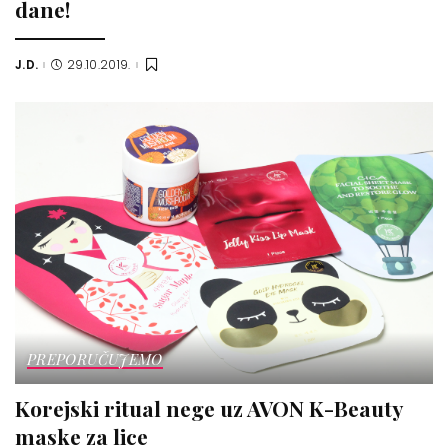
dane!
J.D.
29.10.2019.
Posted
by
PREPORUČUJEMO
Korejski ritual nege uz AVON K-Beauty
maske za lice