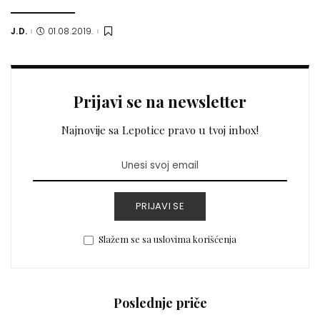
J.D.
01.08.2019.
Posted
by
Prijavi se na newsletter
Najnovije sa Lepotice pravo u tvoj inbox!
PRIJAVI SE
Slažem se sa uslovima korišćenja
Poslednje priče