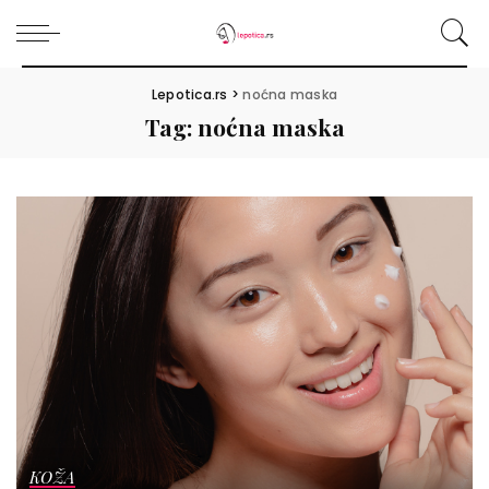
Lepotica.rs
>
noćna maska
Tag:
noćna maska
KOŽA