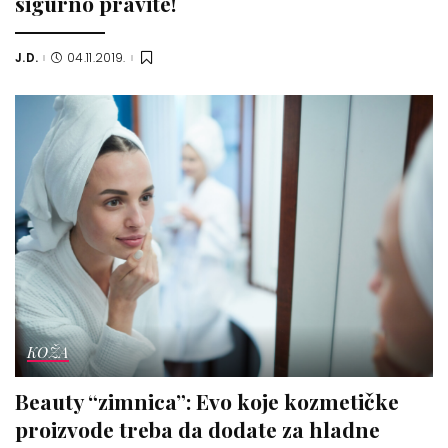
sigurno pravite!
J.D.
04.11.2019.
Posted
by
KOŽA
Beauty “zimnica”: Evo koje kozmetičke
proizvode treba da dodate za hladne