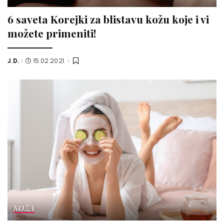
6 saveta Korejki za blistavu kožu koje i vi
možete primeniti!
J.D.
15.02.2021.
Posted
by
KOŽA