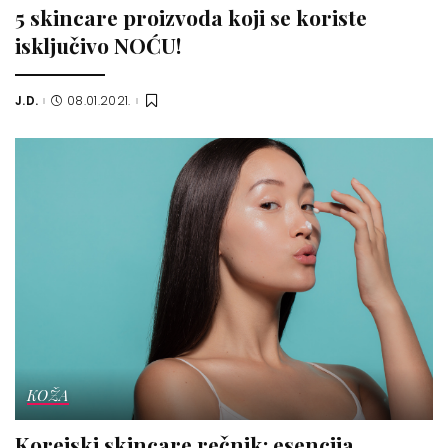
5 skincare proizvoda koji se koriste
isključivo NOĆU!
J.D.
08.01.2021.
Posted
by
KOŽA
Korejski skincare rečnik: esencija,