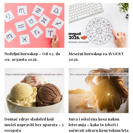
Nedeljni horoskop – Od 03. do
Mesečni horoskop za AVGUST
09. avgusta 2026.
2026.
Domać zdrav sladoled koji
Suva i oštećena kosa nakon
možeš napraviti bez aparata – 5
letovanja – kako to izbeći i
recepata
sačuvati zdravu kosu tokom leta