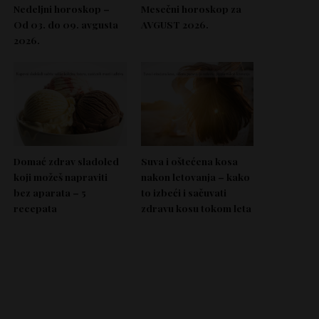
Nedeljni horoskop –
Mesečni horoskop za
Od 03. do 09. avgusta
AVGUST 2026.
2026.
Domać zdrav sladoled
Suva i oštećena kosa
koji možeš napraviti
nakon letovanja – kako
bez aparata – 5
to izbeći i sačuvati
recepata
zdravu kosu tokom leta