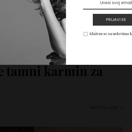
PRIJAVI SE
Slažem se sa uslovima 
e tamni karmin za
PROČITAJ VIŠE