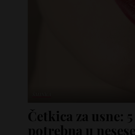
ŠMINKA
Četkica za usne: 5
potrebna u neses