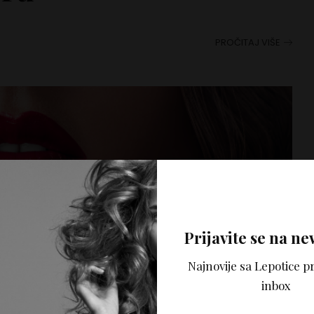
PROČITAJ VIŠE
Prijavite se na ne
Najnovije sa Lepotice pr
inbox