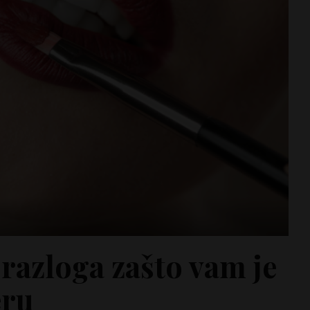
 razloga zašto vam je
eru