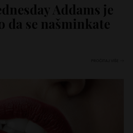
ednesday Addams je
o da se našminkate
PROČITAJ VIŠE