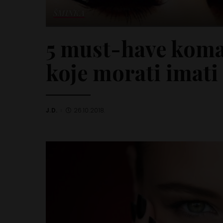
ŠMINKA
5 must-have koma
koje morati imati
J.D.
26.10.2018.
Posted
by