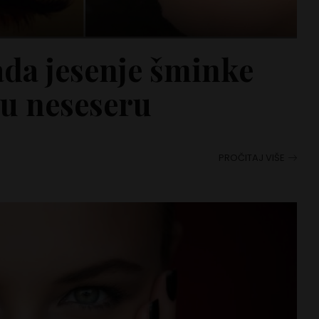
da jesenje šminke
 u neseseru
PROČITAJ VIŠE