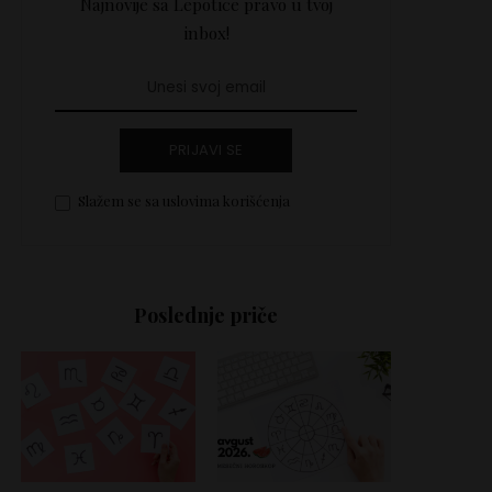
Najnovije sa Lepotice pravo u tvoj
inbox!
PRIJAVI SE
Slažem se sa uslovima korišćenja
Poslednje priče