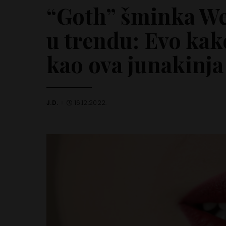
“Goth” šminka W
u trendu: Evo kak
kao ova junakinja
J.D.
16.12.2022.
Posted
by