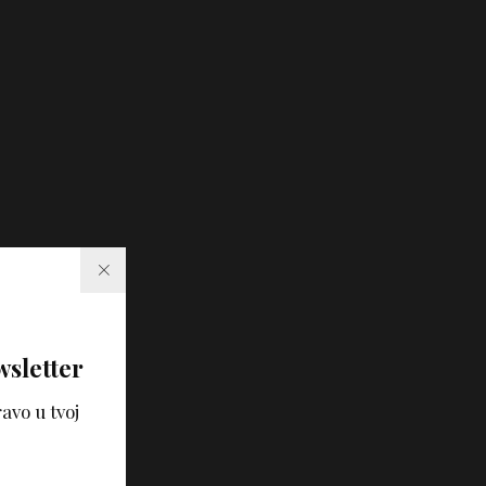
wsletter
avo u tvoj