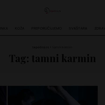
INKA
KOŽA
PREPORUČUJEMO
SVAŠTARA
ZDRAV
Lepotica.rs
>
tamni karmin
Tag:
tamni karmin