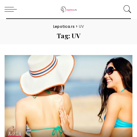
Lepotica.rs
>
UV
Tag:
UV
KOŽA