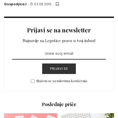
GospodjicaJ
03.06.2016.
Posted
by
Prijavi se na newsletter
Najnovije sa Lepotice pravo u tvoj inbox!
PRIJAVI SE
Slažem se sa uslovima korišćenja
Poslednje priče