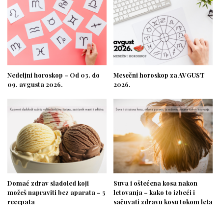
Nedeljni horoskop – Od 03. do
Mesečni horoskop za AVGUST
09. avgusta 2026.
2026.
Domać zdrav sladoled koji
Suva i oštećena kosa nakon
možeš napraviti bez aparata – 5
letovanja – kako to izbeći i
recepata
sačuvati zdravu kosu tokom leta