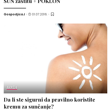
SUN zaštitu + POKLON
GospodjicaJ
01.07.2016.
Posted
by
KOŽA
Da li ste sigurni da pravilno koristite
kremu za sunčanje?