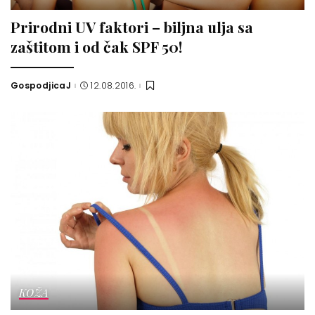
Prirodni UV faktori – biljna ulja sa
zaštitom i od čak SPF 50!
GospodjicaJ
12.08.2016.
Posted
by
KOŽA