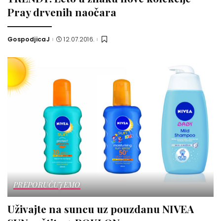
Pray drvenih naočara
GospodjicaJ
12.07.2016.
Posted
by
PREPORUČUJEMO
Uživajte na suncu uz pouzdanu NIVEA