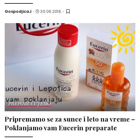
GospodjicaJ
30.06.2016.
Posted
by
PREPORUČUJEMO
Pripremamo se za sunce i leto na vreme –
Poklanjamo vam Eucerin preparate