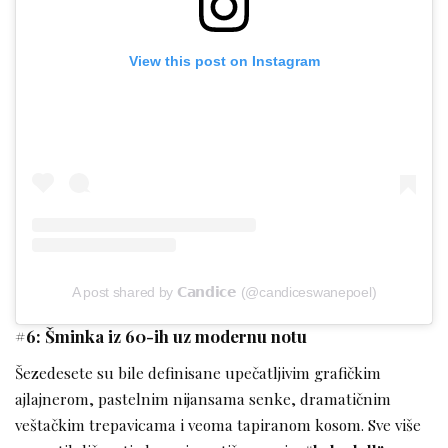
View this post on Instagram
A post shared by 𝗖𝗮𝗻𝗱𝗶𝗰𝗲 (@candiceswanepoel)
#6: Šminka iz 60-ih uz modernu notu
Šezedesete su bile definisane upečatljivim grafičkim
ajlajnerom, pastelnim nijansama senke, dramatičnim
veštačkim trepavicama i veoma tapiranom kosom. Sve više