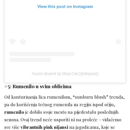
View this post on Instagram
A post shared by Doja Cat (@dojacat)
#5: Rumenilo u svim oblicima
Od konturisanja lica rumenilom, “sunburn blush” trenda,
pa do korišćenja tečnog rumenila za regiju ispod očiju,
rumenilo
je dobilo svoje mesto na pijedestalu poslednjih
sezona. Ovaj trend neće usporiti ni na proleće – viđaćemo
sve više
vibrantnih pink nijansi
na jagodicama, koje se