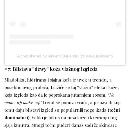
A post shared by Vincent Oquendo (@makeupvincent)
#7: Blistava “dewy” koža vlažnog izgleda
Mladolika, hidrirana i sjajna koža je uvek u trendu, a
posebno ovog proleća, tražiće se taj “vlažni” efekat kože,
koja izgleda kao da je poprskana jutarnjom rosom.
“No
make-up make-up”
trend se ponovo vraća, a proizvodi koji
tenu daju blistavi izgled su popularniji nego ikada
(tečni
iluminatori).
Veliki je fokus na nezi kože i kreiranju tog
sjaja iznutra. Mnogi tečni puderi danas sadrže skincare