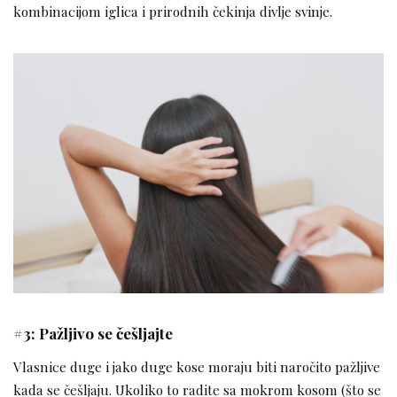
kombinacijom iglica i prirodnih čekinja divlje svinje.
#3: Pažljivo se češljajte
Vlasnice duge i jako duge kose moraju biti naročito pažljive
kada se češljaju. Ukoliko to radite sa mokrom kosom (što se