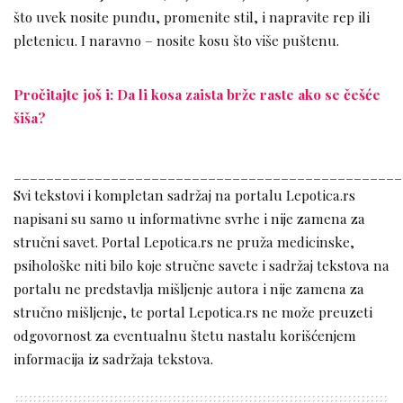
što uvek nosite punđu, promenite stil, i napravite rep ili
pletenicu. I naravno – nosite kosu što više puštenu.
Pročitajte još i: Da li kosa zaista brže raste ako se češće
šiša?
________________________________________________
Svi tekstovi i kompletan sadržaj na portalu Lepotica.rs
napisani su samo u informativne svrhe i nije zamena za
stručni savet. Portal Lepotica.rs ne pruža medicinske,
psihološke niti bilo koje stručne savete i sadržaj tekstova na
portalu ne predstavlja mišljenje autora i nije zamena za
stručno mišljenje, te portal Lepotica.rs ne može preuzeti
odgovornost za eventualnu štetu nastalu korišćenjem
informacija iz sadržaja tekstova.