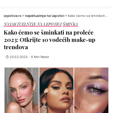
Lepotica.rs
>
najaktuelnije na Lepotici
>
Kako ćemo se šminkati na proleće 2023: Otkrijte 10 vodećih make-up trendova
NAJAKTUELNIJE NA LEPOTICI
ŠMINKA
Kako ćemo se šminkati na proleće
2023: Otkrijte 10 vodećih make-up
trendova
20.02.2023.
6 Min Read