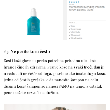
#5: Ne perite kosu često
Kosi i koži glave su preko potrebna prirodna ulja, koja
hrane i čine ih zdravima. Pranje kose na
svaki treći dan
je
u redu, ali ne češće od toga, posebno ako imate dugu kosu.
Jedna od čestih grešaka je da nanosite šampon na celu
dužinu kose! Šampon se nanosi SAMO na teme, a ostatak
pene možete razvući na dužinu.