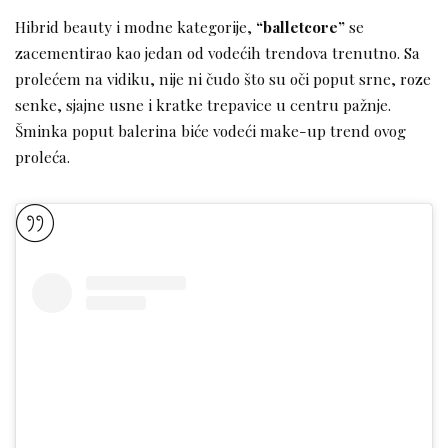
Hibrid beauty i modne kategorije,
“balletcore”
se
zacementirao kao jedan od vodećih trendova trenutno. Sa
prolećem na vidiku, nije ni čudo što su oči poput srne, roze
senke, sjajne usne i kratke trepavice u centru pažnje.
Šminka poput balerina biće vodeći make-up trend ovog
proleća.