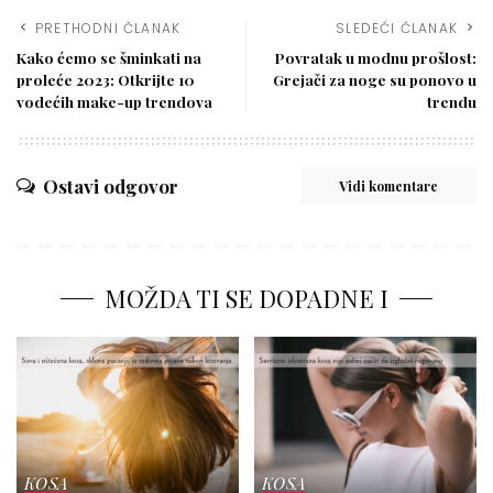
PRETHODNI ČLANAK
SLEDEĆI ČLANAK
Kako ćemo se šminkati na
Povratak u modnu prošlost:
proleće 2023: Otkrijte 10
Grejači za noge su ponovo u
vodećih make-up trendova
trendu
Ostavi odgovor
Vidi komentare
MOŽDA TI SE DOPADNE I
KOSA
KOSA