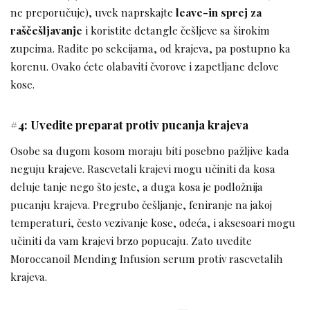
ne preporučuje), uvek naprskajte
leave-in sprej za
raščešljavanje
i koristite detangle češljeve sa širokim
zupcima. Radite po sekcijama, od krajeva, pa postupno ka
korenu. Ovako ćete olabaviti čvorove i zapetljane delove
kose.
#4: Uvedite preparat protiv pucanja krajeva
Osobe sa dugom kosom moraju biti posebno pažljive kada
neguju krajeve. Rascvetali krajevi mogu učiniti da kosa
deluje tanje nego što jeste, a duga kosa je podložnija
pucanju krajeva. Pregrubo češljanje, feniranje na jakoj
temperaturi, često vezivanje kose, odeća, i aksesoari mogu
učiniti da vam krajevi brzo popucaju. Zato uvedite
Moroccanoil Mending Infusion serum protiv rascvetalih
krajeva.