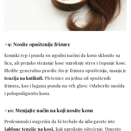
#9: Nosite opuštenije frizure
Konjski rep i punđa su zgodni načini da kosu sklonite sa
lica, ali prejako stezanje kose uzrokuje stres i čupanje kose.
Sledite generalno pravilo: što je frizura opuštenija, manja je
tenzija na kutikuli.
Pletenice su jedna od opuštenih
frizura, kao i lagana punđa na vrh glave. Odaberite možda
i polupodignutu kosu.
#10: Menjajte način na koji nosite kosu
Profesionalci sugerišu da bi trebalo da izbegavate iste
šablone tenzije na kosi
, koji uzrokuju oštećenje. Umesto