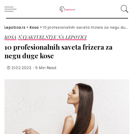
Lepotica.rs
>
Kosa
>
10 profesionalnih saveta frizera za negu duge kose
KOSA
NAJAKTUELNIJE NA LEPOTICI
10 profesionalnih saveta frizera za
negu duge kose
21.02.2023.
5 Min Read