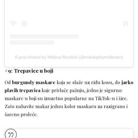
A post shared by Melissa Murdick (@makeupbymelissam)
#9: Trepavice u boji
Od
burgundy maskare
koja se slaže uz riđu kosu, do
jarko
plavih trepavica
koje privlače pažnju, jedno je sigurno:
maskare u boji su izuzetno popularne na TikTok-u i šire.
Zato nabavite makar jednu kolor maskaru za razigrano i
šareno proleće.