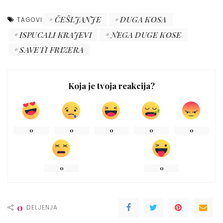
ČEŠLJANJE
DUGA KOSA
TAGOVI
ISPUCALI KRAJEVI
NEGA DUGE KOSE
SAVETI FRIZERA
Koja je tvoja reakcija?
0
0
0
0
0
0
0
0
DELJENJA