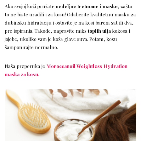
Ako svojoj koži pružate
nedeljne tretmane i maske
, zašto
to ne biste uradili i za kosu! Odaberite kvalitetnu masku za
dubinsku hidrataciju i ostavite je na kosi barem sat ili dva,
pre ispiranja. Takođe, napravite miks
toplih ulja
kokosa i
jojobe, ukoliko vam je koža glave suva. Potom, kosu
šamponirajte normalno.
Naša preporuka je
Moroccanoil Weightless Hydration
maska za kosu.