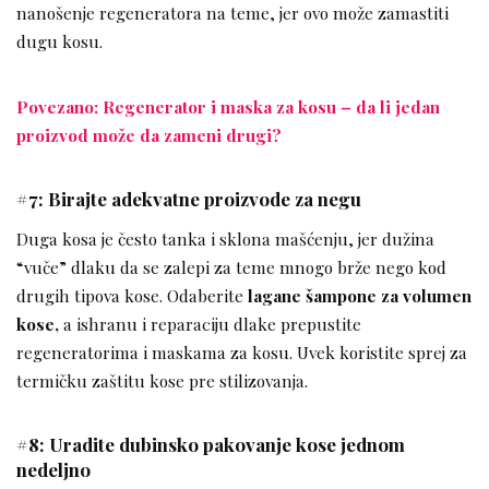
nanošenje regeneratora na teme, jer ovo može zamastiti
dugu kosu.
Povezano: Regenerator i maska za kosu – da li jedan
proizvod može da zameni drugi?
#7: Birajte adekvatne proizvode za negu
Duga kosa je često tanka i sklona mašćenju, jer dužina
“vuče” dlaku da se zalepi za teme mnogo brže nego kod
drugih tipova kose. Odaberite
lagane šampone za volumen
kose,
a ishranu i reparaciju dlake prepustite
regeneratorima i maskama za kosu. Uvek koristite sprej za
termičku zaštitu kose pre stilizovanja.
#8: Uradite dubinsko pakovanje kose jednom
nedeljno