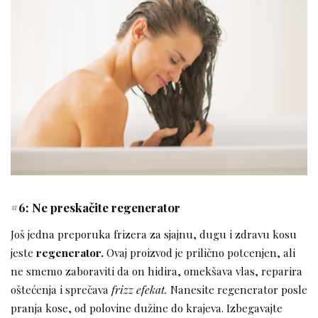
#6: Ne preskačite regenerator
Još jedna preporuka frizera za sjajnu, dugu i zdravu kosu
jeste
regenerator.
Ovaj proizvod je prilično potcenjen, ali
ne smemo zaboraviti da on hidira, omekšava vlas, reparira
oštećenja i sprečava
frizz efekat.
Nanesite regenerator posle
pranja kose, od polovine dužine do krajeva. Izbegavajte