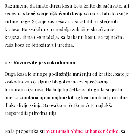
Razumemo da imate dugu kosu koju želite da sačuvate, ali
redovno
skraćivanje oštećenih krajeva
mora biti deo vaše
rutine nege. Šišanje vas rešava rascvetalih i oštećenih
krajeva. Na svakih 10-12 nedelja zakažite skraćivanje
krajeva, ili na 6-8 nedelja, za farbanu kosu. Na taj način,
vaša kosa će biti zdrava i uredna.
#2: Razmrsite je svakodnevno
Duga kosa je mnogo
podložnija mršenju
od kratke, zato je
svakodnevno češljanje blagotvorno za sprečavanje
formiranja čvorova. Najbolji tip četke za dugu kosu jestu
one sa
kombinacijom najlonskih iglica
i onih od prirodne
dlake divlje svinje. Sa ovakvom četkom ćete najlakše
rasporediti prirodna ulja.
Naša preporuka su
Wet Brush Shine Enhancer četke,
sa