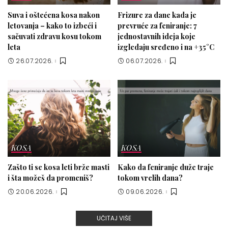
Suva i oštećena kosa nakon
Frizure za dane kada je
letovanja – kako to izbeći i
prevruće za feniranje: 7
sačuvati zdravu kosu tokom
jednostavnih ideja koje
leta
izgledaju sređeno i na +35°C
26.07.2026.
06.07.2026.
KOSA
KOSA
Zašto ti se kosa leti brže masti
Kako da feniranje duže traje
i šta možeš da promeniš?
tokom vrelih dana?
20.06.2026.
09.06.2026.
UČITAJ VIŠE