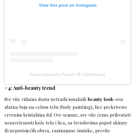
View this post on Instagram
A post shared by Pamela
(@ohhmels)
#4: Anti-beauty trend
Sve više viđamo dosta netradicionalnih
beauty look
-ova:
zlatna boja na celom telu (body painting), lice prekriveno
crvenim kristalima itd. Ove sezone, sve više ćemo prihvatati
nesavršenosti kože tela i lica, sa trendovima poput skinny
ili nepostojećih obrva, razmazane šminke, previše