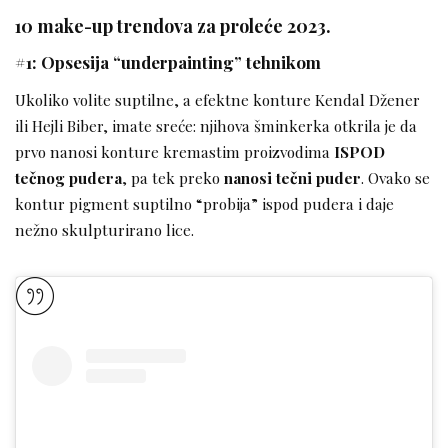
10 make-up trendova za proleće 2023.
#1: Opsesija “underpainting” tehnikom
Ukoliko volite suptilne, a efektne konture Kendal Džener
ili Hejli Biber, imate sreće: njihova šminkerka otkrila je da
prvo nanosi konture kremastim proizvodima
ISPOD
tečnog pudera
, pa tek preko
nanosi tečni puder
. Ovako se
kontur pigment suptilno “probija” ispod pudera i daje
nežno skulpturirano lice.