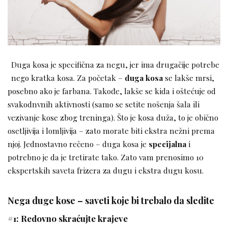
Duga kosa je specifična za negu, jer ima drugačije potrebe
nego kratka kosa. Za početak –
duga kosa
se lakše mrsi,
posebno ako je farbana. Takođe, lakše se kida i oštećuje od
svakodnvnih aktivnosti (samo se setite nošenja šala ili
vezivanje kose zbog treninga). Što je kosa duža, to je obično
osetljivija i lomljivija – zato morate biti ekstra nežni prema
njoj. Jednostavno rečeno – duga kosa je
specijalna
i
potrebno je da je tretirate tako. Zato vam prenosimo 10
ekspertskih saveta frizera za dugu i ekstra dugu kosu.
Nega duge kose – saveti koje bi trebalo da sledite
#1: Redovno skraćujte krajeve