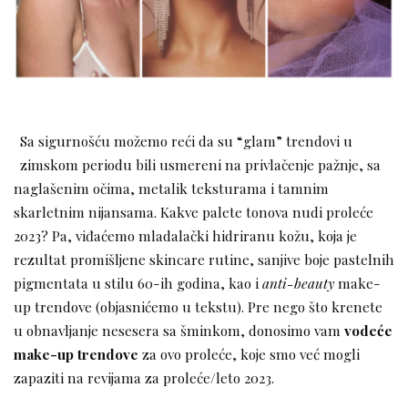
Sa sigurnošću možemo reći da su “glam” trendovi u
zimskom periodu bili usmereni na privlačenje pažnje, sa
naglašenim očima, metalik teksturama i tamnim
skarletnim nijansama. Kakve palete tonova nudi proleće
2023? Pa, viđaćemo mladalački hidriranu kožu, koja je
rezultat promišljene skincare rutine, sanjive boje pastelnih
pigmentata u stilu 60-ih godina, kao i
anti-beauty
make-
up trendove (objasnićemo u tekstu). Pre nego što krenete
u obnavljanje nesesera sa šminkom, donosimo vam
vodeće
make-up trendove
za ovo proleće, koje smo već mogli
zapaziti na revijama za proleće/leto 2023.