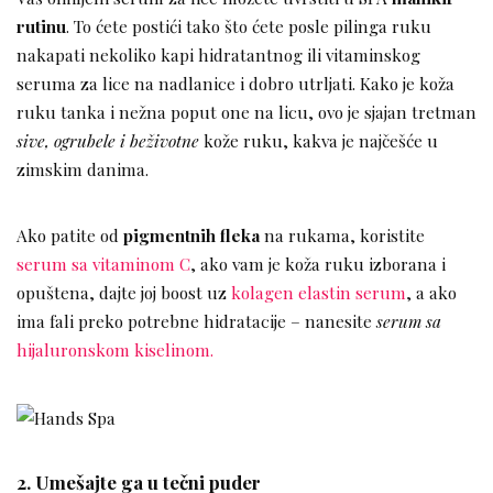
rutinu
. To ćete postići tako što ćete posle pilinga ruku
nakapati nekoliko kapi hidratantnog ili vitaminskog
seruma za lice na nadlanice i dobro utrljati. Kako je koža
ruku tanka i nežna poput one na licu, ovo je sjajan tretman
sive, ogrubele i beživotne
kože ruku, kakva je najčešće u
zimskim danima.
Ako patite od
pigmentnih fleka
na rukama, koristite
serum sa vitaminom C
, ako vam je koža ruku izborana i
opuštena, dajte joj boost uz
kolagen elastin serum
, a ako
ima fali preko potrebne hidratacije – nanesite
serum sa
hijaluronskom kiselinom.
2. Umešajte ga u tečni puder