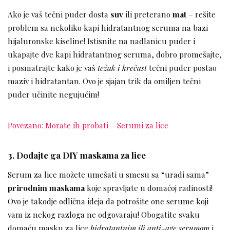
Ako je vaš tečni puder dosta
suv
ili preterano
mat
– rešite
problem sa nekoliko kapi hidratantnog seruma na bazi
hijaluronske kiseline! Istisnite na nadlanicu puder i
ukapajte dve kapi hidratantnog seruma, dobro promešajte,
i posmatrajte kako je vaš
težak i krečast
tečni puder postao
maziv i hidratantan. Ovo je sjajan trik da omiljen tečni
puder učinite negujućim!
Povezano: Morate ih probati – Serumi za lice
3. Dodajte ga DIY maskama za lice
Serum za lice možete umešati u smesu sa “uradi sama”
prirodnim maskama
koje spravljate u domaćoj radinosti!
Ovo je takodje odlična ideja da potrošite one serume koji
vam iz nekog razloga ne odgovaraju! Obogatite svaku
domaću masku za lice
hidratantnim ili anti-age serumom
i