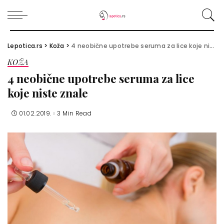
Lepotica.rs
>
Koža
>
4 neobične upotrebe seruma za lice koje niste znale
KOŽA
4 neobične upotrebe seruma za lice
koje niste znale
01.02.2019.
3 Min Read