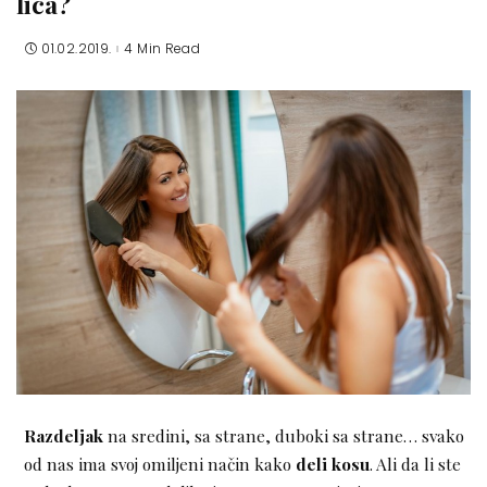
lica?
01.02.2019.
4 Min Read
Razdeljak
na sredini, sa strane, duboki sa strane… svako
od nas ima svoj omiljeni način kako
deli kosu
. Ali da li ste