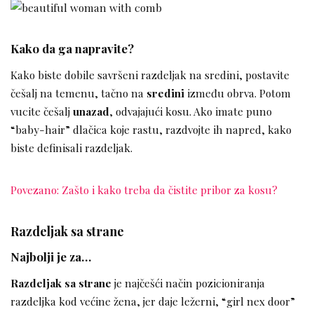
Kako da ga napravite?
Kako biste dobile savršeni razdeljak na sredini, postavite
češalj na temenu, tačno na
sredini
između obrva. Potom
vucite češalj
unazad
, odvajajući kosu. Ako imate puno
“baby-hair” dlačica koje rastu, razdvojte ih napred, kako
biste definisali razdeljak.
Povezano: Zašto i kako treba da čistite pribor za kosu?
Razdeljak sa strane
Najbolji je za…
Razdeljak sa strane
je najčešći način pozicioniranja
razdeljka kod većine žena, jer daje ležerni, “girl nex door”