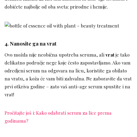
dobićete najbolje od oba sveta: prirodne i hemije.
4. Nanosite ga na vrat
Ovo možda nije neobična upotreba seruma, ali
vrat
je tako
delikatno područje nege koje često zapostavljamo. Ako vam
odredjeni serum na odgovara na licu, koristite ga obilato
na vratu, a koža će vam biti zahvalna. Ne zaboravite da vrat
prvi otkriva godine – zato vaš anti-age serum spustite i na
vrat!
Pročitajte još i: Kako odabrati serum za lice prema
godinama?