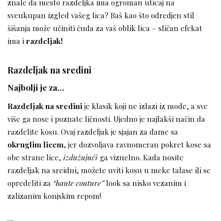
znale da mesto razdeljka ima ogroman uticaj na
sveukupan izgled vašeg lica? Baš kao što odredjen stil
šišanja može učiniti čuda za vaš oblik lica – sličan efekat
ima i
razdeljak!
Razdeljak na sredini
Najbolji je za…
Razdeljak na sredini
je klasik koji ne izlazi iz mode, a sve
više ga nose i poznate ličnosti. Ujedno je najlakši način da
razdelite kosu. Ovaj razdeljak je sjajan za dame sa
okruglim licem
, jer dozvoljava ravnomeran pokret kose sa
obe strane lice,
izdužujući
ga vizuelno. Kada nosite
razdeljak na sreidni, možete uviti kosu u meke talase ili se
opredeliti za
“haute couture”
look sa nisko vezanim i
zalizanim konjskim repom!