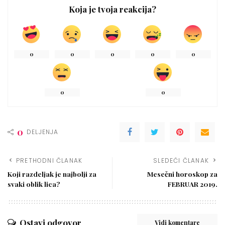
Koja je tvoja reakcija?
0
0
0
0
0
0
0
0
DELJENJA
PRETHODNI ČLANAK
SLEDEĆI ČLANAK
Koji razdeljak je najbolji za
Mesečni horoskop za
svaki oblik lica?
FEBRUAR 2019.
Ostavi odgovor
Vidi komentare