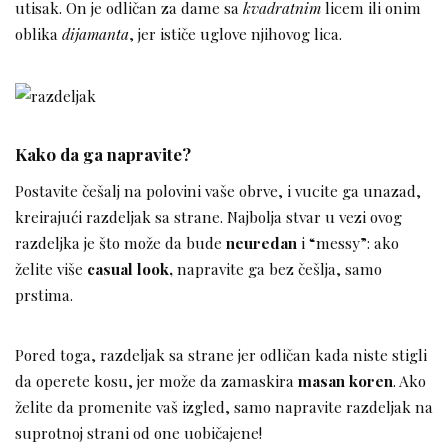
utisak. On je odličan za dame sa
kvadratnim
licem ili onim
oblika
dijamanta
, jer ističe uglove njihovog lica.
Kako da ga napravite?
Postavite češalj na polovini vaše obrve, i vucite ga unazad,
kreirajući razdeljak sa strane. Najbolja stvar u vezi ovog
razdeljka je što može da bude
neuredan
i “messy”: ako
želite više
casual look,
napravite ga bez češlja, samo
prstima.
Pored toga, razdeljak sa strane jer odličan kada niste stigli
da operete kosu, jer može da zamaskira
masan koren
. Ako
želite da promenite vaš izgled, samo napravite razdeljak na
suprotnoj strani od one uobičajene!