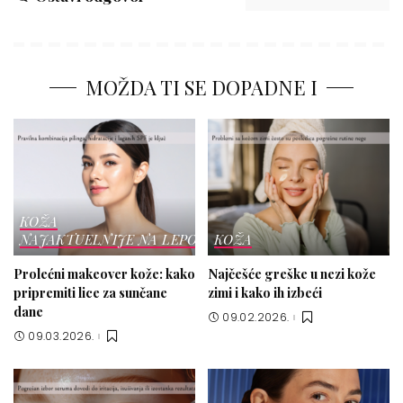
MOŽDA TI SE DOPADNE I
KOŽA
NAJAKTUELNIJE NA LEPOTICI
KOŽA
Prolećni makeover kože: kako
Najčešće greške u nezi kože
pripremiti lice za sunčane
zimi i kako ih izbeći
dane
09.02.2026.
09.03.2026.