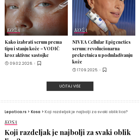
KOŽA
KOŽA
Kako izabrati serum prema
NIVEA Cellular Epigenetics
tipu i stanju kože – VODIČ
serum: revolucionarna
kroz aktivne sastojke
prekretnica u podmlađivanju
kože
09.02.2026.
17.09.2025.
UČITAJ VIŠE
Lepotica.rs
>
Kosa
>
Koji razdeljak je najbolji za svaki oblik lica?
KOSA
Koji razdeljak je najbolji za svaki oblik