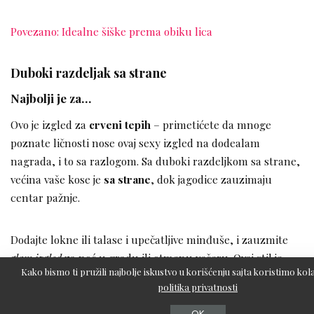
Povezano: Idealne šiške prema obiku lica
Duboki razdeljak sa strane
Najbolji je za…
Ovo je izgled za
crveni tepih
– primetićete da mnoge
poznate ličnosti nose ovaj sexy izgled na dodealam
nagrada, i to sa razlogom. Sa duboki razdeljkom sa strane,
većina vaše kose je
sa strane
, dok jagodice zauzimaju
centar pažnje.
Dodajte lokne ili talase i upečatljive minđuše, i zauzmite
glam izgled
za noć u gradu ili otmenu večeru. Ovaj stil je
Kako bismo ti pružili najbolje iskustvo u korišćenju sajta koristimo kola
odličan za one sa
okruglim licem
, jer ga izdužuje, kao i za
politika privatnosti
dame
srcolikog
lica, jer će ublažiti oštre uglove jagodica i
vizuelno će proširiti regiju brade.
OK