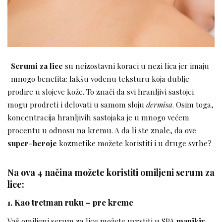
Serumi za lice
su neizostavni koraci u nezi lica jer imaju
mnogo benefita: lakšu vodenu teksturu koja dublje
prodire u slojeve kože. To znači da svi hranljivi sastojci
mogu prodreti i delovati u samom sloju
dermisa
. Osim toga,
koncentracija hranljivih sastojaka je u mnogo većem
procentu u odnosu na kremu. A da li ste znale, da ove
super-heroje
kozmetike možete koristiti i u druge svrhe?
Na ova 4 načina možete koristiti omiljeni serum za
lice:
1. Kao tretman ruku – pre kreme
Vaš omiljeni serum za lice možete uvrstiti u SPA
manikir