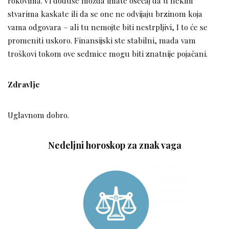
rokovima. Vi doduše možda imate osećaj da u nekim
stvarima kaskate ili da se one ne odvijaju brzinom koja
vama odgovara – ali tu nemojte biti nestrpljivi, I to će se
promeniti uskoro. Finansijski ste stabilni, mada vam
troškovi tokom ove sedmice mogu biti znatnije pojačani.
Zdravlje
Uglavnom dobro.
Nedeljni horoskop za znak vaga