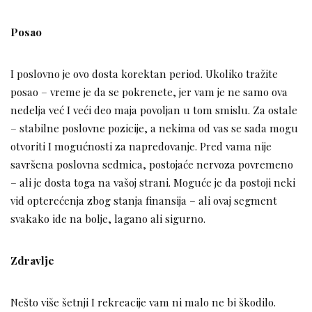
Posao
I poslovno je ovo dosta korektan period. Ukoliko tražite
posao – vreme je da se pokrenete, jer vam je ne samo ova
nedelja već I veći deo maja povoljan u tom smislu. Za ostale
– stabilne poslovne pozicije, a nekima od vas se sada mogu
otvoriti I mogućnosti za napredovanje. Pred vama nije
savršena poslovna sedmica, postojaće nervoza povremeno
– ali je dosta toga na vašoj strani. Moguće je da postoji neki
vid opterećenja zbog stanja finansija – ali ovaj segment
svakako ide na bolje, lagano ali sigurno.
Zdravlje
Nešto više šetnji I rekreacije vam ni malo ne bi škodilo.