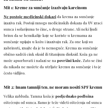
Mit 1: Kreme za sunčanje izazivaju karcinom
Ne postoje medicinski dokazi
da krema za sunčanje
izaziva rak. Postoji mnogo medicinskih dokaza da UV zraci
sunca i solarijuma to čine, s druge strane. Ali neki ljudi
brinu da se hemikalije koje se koriste u kremama za
sunčanje upijaju u kožu i izazivaju rak. Za one koji su
zabrinuti, znajte da je to nemoguće. Krema za sunčanje
obično sadrži cink oksid ili titanijum dioksid. Koža ga ne
može apsorbovati i nalazi se na
površini kože.
Zato se čini
da nikada ne možete da utrljate kremu za sunčanje i to je
često vidljivo.
Mit 2: Imam tamniji ten, ne moram nositi SPF kremu
Velika zabluda. Tamna koža je
podjednako podložna
oštećenju od sunca. Samo je teže videti oštećenja od sunca