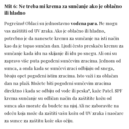
Mit 6: Ne treba mi krema za sunčanje ako je oblačno
ili hladno
Pogrešno! Oblaci su jednostavno
vodena para.
Ne mogu
vas zaštititi od UV zraka. Ako je oblačno ili hladno,
potrebno je da nanesete kremu za sunčanje na isti način
kao da je topao sunčan dan. Ljudi često preskaču kremu za
sunčanje kada idu na skijanje ili idu po snegu. Ali oni su
zapravo više puta pogođeni sunčevim zracima. Jednom od
sunca, a onda kada se sunčevi zraci odbijaju od snega,
bivaju opet pogođeni istim zracima. Isto važi i za oblačan
dan na plaži. Možete biti pogođeni sunčevim zracima
direktno i kada se odbiju od vode ili peska“, kaže Patel. SPF
krema sunčanje su odličan način da zaštitite kožu od
sunca ako morate da budete na njoj. Ali ne zaboravite na
odeću koja može da zaštiti vašu kožu od UV zraka i naočare
za sunce za zaštitu kože oko očiju.