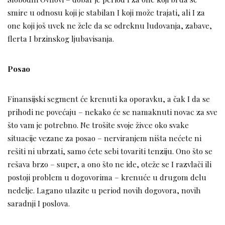
smire u odnosu koji je stabilan I koji može trajati, ali I za
one koji još uvek ne žele da se odreknu ludovanja, zabave,
flerta I brzinskog ljubavisanja.
Posao
Finansijski segment će krenuti ka oporavku, a čak I da se
prihodi ne povećaju – nekako će se namaknuti novac za sve
što vam je potrebno. Ne trošite svoje živce oko svake
situacije vezane za posao – nerviranjem ništa nećete ni
rešiti ni ubrzati, samo ćete sebi tovariti tenziju. Ono što se
rešava brzo – super, a ono što ne ide, oteže se I razvlači ili
postoji problem u dogovorima – krenuće u drugom delu
nedelje. Lagano ulazite u period novih dogovora, novih
saradnji I poslova.