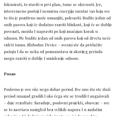
fokusirati, to staviti u prvi plan, tome se okrenuti. Jer,
istovremeno postoji I nemirna energija unutar vas koja sve
to što je pozitivno može umanjiti, pokvariti. Budite jedan od
onih parova koji će dodatno razviti bliskost, koji će se dublje
povezati, možda I napraviti po koji značajan korak u
odnosu. Ne budite jedan od onih parova koji od drveta neće
videti šumu. Slobodne Device – svesni ste da privlačite
pažnju I da se neka od poznanstava iz skorijeg perioda
mogu razviti u dublje I smislenije odnose.
Posao
Poslovno je ovo više nego dobar period. Sve ono što ste duži
period unazad gradili I oko čega ste se trudili I angažovali
– daje rezultate. Saradnje, poslovni projekti, obaveze – sve
se to završava naizgled bez velikih napora I u zadatim