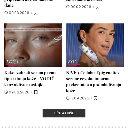
dane
09.02.2026.
09.03.2026.
KOŽA
KOŽA
Kako izabrati serum prema
NIVEA Cellular Epigenetics
tipu i stanju kože – VODIČ
serum: revolucionarna
kroz aktivne sastojke
prekretnica u podmlađivanju
kože
09.02.2026.
17.09.2025.
UČITAJ VIŠE