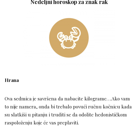
Nedeljni horoskop za znak rak
Hrana
Ova sedmica je savršena da nabacite kilograme….Ako vam
to nije namera, onda bi trebalo povući ručnu kočnicu kada
su slatkiši u pitanju i truditi se da odolite hedonističkom
raspoloženju koje će vas preplaviti.