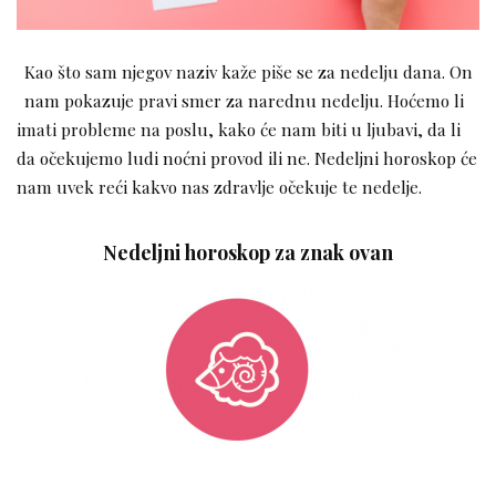
Kao što sam njegov naziv kaže piše se za nedelju dana. On
nam pokazuje pravi smer za narednu nedelju. Hoćemo li
imati probleme na poslu, kako će nam biti u ljubavi, da li
da očekujemo ludi noćni provod ili ne. Nedeljni horoskop će
nam uvek reći kakvo nas zdravlje očekuje te nedelje.
Nedeljni horoskop za znak ovan