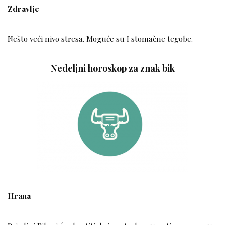
Zdravlje
Nešto veći nivo stresa. Moguće su I stomačne tegobe.
Nedeljni horoskop za znak bik
Hrana