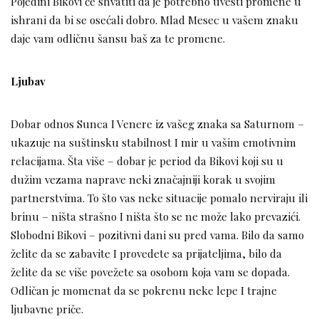
Pojedini Bikovi će shvatiti da je potrebno uvesti promene u
ishrani da bi se osećali dobro. Mlad Mesec u vašem znaku
daje vam odličnu šansu baš za te promene.
Ljubav
Dobar odnos Sunca I Venere iz vašeg znaka sa Saturnom –
ukazuje na suštinsku stabilnost I mir u vašim emotivnim
relacijama. Šta više – dobar je period da Bikovi koji su u
dužim vezama naprave neki značajniji korak u svojim
partnerstvima. To što vas neke situacije pomalo nerviraju ili
brinu – ništa strašno I ništa što se ne može lako prevazići.
Slobodni Bikovi – pozitivni dani su pred vama. Bilo da samo
želite da se zabavite I provedete sa prijateljima, bilo da
želite da se više povežete sa osobom koja vam se dopada.
Odličan je momenat da se pokrenu neke lepe I trajne
ljubavne priče.