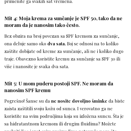
primenite ga svakih sat vremena.
Mit 4: Moja krema za sunčanje je SPF 50, tako da ne
moram da je nanosim tako često.
Bez obzira na broj povezan sa SPF kremom za sunčanje,
ona deluje samo oko
dva sata.
Boj se odnosi na to koliko
zaštite dobijate od kreme za sunčanje, ali ne i koliko dugo
traje. Obavezno koristite kremu za sunčanje sa SPF 30 ili
više i nanosite je svaka dva sata.
Mit 5: U mom puderu postoji SPF. Ne moram da
nanosim SPF kremu
Pogrešno! Šanse su da
ne nosite dovoljno šminke
da biste
zaista zaštitili svoju kožu od sunca. I verovatno ga ne
koristite na svim područjima koja su izložena suncu. Šta je
sa hidratantnom kremom ili drugim fluidima? Možete