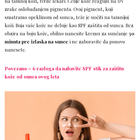
na tamnoj koži, tvrde lekari. Ćelije kože reaguju na UV
zrake oslobađanjem pigmenta. Ovaj pigment, koji
smatramo opeklinom od sunca, teže je uočiti na tamnijoj
koži. Boja vaše kože ne deluje kao SPF zaštita od sunca. Bez
obzira na boju kože, obilno nanesite kremu za sunčanje
30
minuta pre izlaska na sunce
i ne zaboravite da ponovo
nanesete.
Povezano – 6 razloga da nabavite SPF stik za zaštitu
kože od sunca ovog leta