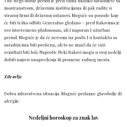
Više nego dobar period je pred vama ukoliko sarađujete sa
inostranstvom, državnim institucijama ili pak radite u
stranoj firmi ili državnoj ustanovi. Moguće su ponude koje
će biti teško odbiti. Generalno gledano – pred Rakovima je
ovo istovremeno plodonosan, ali I naporan I užurban
period. Moguće je da će nervoza na poslu I u kontaktu sa
saradnicima biti povišena, ali to ne znači da će vaši
rezultati biti loši. Naprotiv. Neki Rakovi mogu u ovoj nedelji
dobiti najavu unapređenja ili promene radnog mesta.
Zdravlje
Dobra zdravstvena situacija. Moguće prolazne glavobolje ili
alergije.
Nedeljni horoskop za znak lav