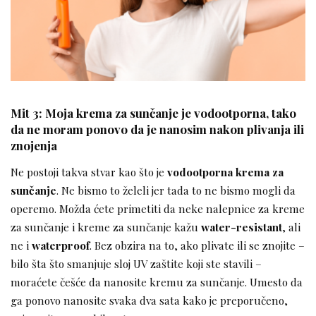
Mit 3: Moja krema za sunčanje je vodootporna, tako
da ne moram ponovo da je nanosim nakon plivanja ili
znojenja
Ne postoji takva stvar kao što je
vodootporna krema za
sunčanje
. Ne bismo to želeli jer tada to ne bismo mogli da
operemo. Možda ćete primetiti da neke nalepnice za kreme
za sunčanje i kreme za sunčanje kažu
water-resistant
, ali
ne i
waterproof
. Bez obzira na to, ako plivate ili se znojite –
bilo šta što smanjuje sloj UV zaštite koji ste stavili –
moraćete češće da nanosite kremu za sunčanje. Umesto da
ga ponovo nanosite svaka dva sata kako je preporučeno,