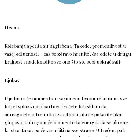
Hrana
Kolebanja apetita su naglašena. Takođe, promenljivost u
vašoj odlučnosti – čas se zdravo hranite, čas odete u drugu
krajnost i nadoknadite sve ono što ste sebi uskraćivali.
Ljubav
U jednom će momentu u vašim emotivnim relacijama sve
biti eksplozivno, i partner i vi ćete biti skloni da
odreagujete u trenutku za sitnicu i da se pokačite oko
gluposti. U drugom će momentu ta energija da se okrene
ka strastima, pa će varničiti na sve strane. U trećem pak