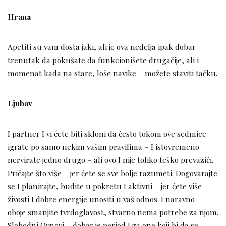
Hrana
Apetiti su vam dosta jaki, ali je ova nedelja ipak dobar
trenutak da pokušate da funkcionišete drugačije, ali i
momenat kada na stare, loše navike – možete staviti tačku.
Ljubav
I partner I vi ćete biti skloni da često tokom ove sedmice
igrate po samo nekim vašim pravilima – I istovremeno
nervirate jedno drugo – ali ovo I nije toliko teško prevazići.
Pričajte što više – jer ćete se sve bolje razumeti. Dogovarajte
se I planirajte, budite u pokretu I aktivni – jer ćete više
živosti I dobre energije unositi u vaš odnos. I naravno –
oboje smanjite tvrdoglavost, stvarno nema potrebe za njom.
Slobodni Ovnovi – dobar je period I za one koji bi da se