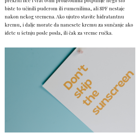
prekriti lice i vrat ovim proizvodima potpunije nego što
biste to učinili puderom ili rumenilima, ali SPF nestaje
nakon nekog vremena. Ako ujutro stavite hidratantnu
kremu, i dalje morate da nanesete kremu za sunčanje ako
idete u šetnju posle posla, ili čak za vreme ručka.