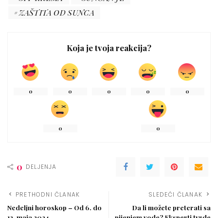
ZAŠTITA OD SUNCA
Koja je tvoja reakcija?
0
0
0
0
0
0
0
0
DELJENJA
PRETHODNI ČLANAK
SLEDEĆI ČLANAK
Nedeljni horoskop – Od 6. do
Da li možete preterati sa
12. maja 2024.
pijenjem vode? Eksperti tvrde