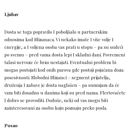
Ljubav
Dosta se toga popravilo I poboljšalo u partnerskim
odnosima kod Blizanaca. Vi nekako imate I više volje I
energije, a I voljena osoba vas prati u stopu – pa su sudeći
po svemu – pred vama dosta lepi I skladni dani. Povremeni
talasi nervoze će brzo nestajati. Eventualni problem bi
mogao postojati kod onih parova gde postoji pojačana doza
posesivnosti. Slobodni Blizanci – segment prijatelja,
druženja I zabave je dosta naglašen – pa sumnjam da će
vam biti dosadno u danima koji su pred nama. Flertovaćete
I dobro se provoditi. Doduše, neki od vas mogu biti
zainteresovani za osobu koju poznaju preko posla.
Posao