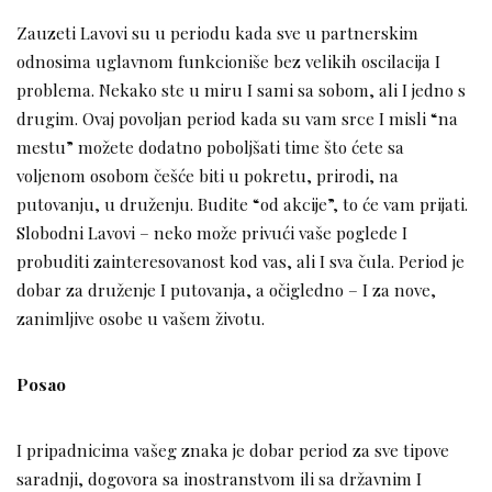
Zauzeti Lavovi su u periodu kada sve u partnerskim
odnosima uglavnom funkcioniše bez velikih oscilacija I
problema. Nekako ste u miru I sami sa sobom, ali I jedno s
drugim. Ovaj povoljan period kada su vam srce I misli “na
mestu” možete dodatno poboljšati time što ćete sa
voljenom osobom češće biti u pokretu, prirodi, na
putovanju, u druženju. Budite “od akcije”, to će vam prijati.
Slobodni Lavovi – neko može privući vaše poglede I
probuditi zainteresovanost kod vas, ali I sva čula. Period je
dobar za druženje I putovanja, a očigledno – I za nove,
zanimljive osobe u vašem životu.
Posao
I pripadnicima vašeg znaka je dobar period za sve tipove
saradnji, dogovora sa inostranstvom ili sa državnim I