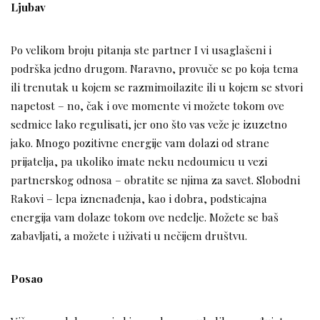
Ljubav
Po velikom broju pitanja ste partner I vi usaglašeni i
podrška jedno drugom. Naravno, provuče se po koja tema
ili trenutak u kojem se razmimoilazite ili u kojem se stvori
napetost – no, čak i ove momente vi možete tokom ove
sedmice lako regulisati, jer ono što vas veže je izuzetno
jako. Mnogo pozitivne energije vam dolazi od strane
prijatelja, pa ukoliko imate neku nedoumicu u vezi
partnerskog odnosa – obratite se njima za savet. Slobodni
Rakovi – lepa iznenađenja, kao i dobra, podsticajna
energija vam dolaze tokom ove nedelje. Možete se baš
zabavljati, a možete i uživati u nečijem društvu.
Posao