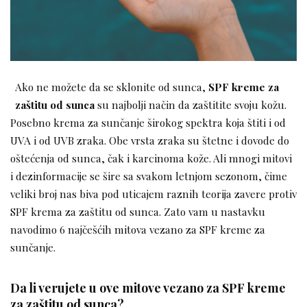
Ako ne možete da se sklonite od sunca,
SPF kreme za
zaštitu od sunca
su najbolji način da zaštitite svoju kožu.
Posebno krema za sunčanje širokog spektra koja štiti i od
UVA i od UVB zraka. Obe vrsta zraka su štetne i dovode do
oštećenja od sunca, čak i karcinoma kože. Ali mnogi mitovi
i dezinformacije se šire sa svakom letnjom sezonom, čime
veliki broj nas biva pod uticajem raznih teorija zavere protiv
SPF krema za zaštitu od sunca. Zato vam u nastavku
navodimo 6 najčešćih mitova vezano za SPF kreme za
sunčanje.
Da li verujete u ove mitove vezano za SPF kreme
za zaštitu od sunca?