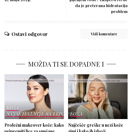
da je preterana hidratacija
problem
Ostavi odgovor
Vidi komentare
MOŽDA TI SE DOPADNE I
KOŽA
NAJAKTUELNIJE NA LEPOTICI
KOŽA
Prolećni makeover kože: kako
Najčešće greške u nezi kože
pripremiti lice za sunčane
zimi i kako ih izbeći