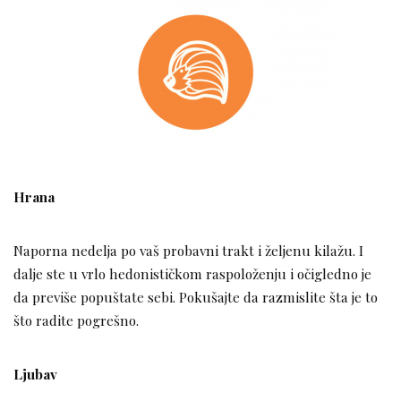
Hrana
Naporna nedelja po vaš probavni trakt i željenu kilažu. I
dalje ste u vrlo hedonističkom raspoloženju i očigledno je
da previše popuštate sebi. Pokušajte da razmislite šta je to
što radite pogrešno.
Ljubav