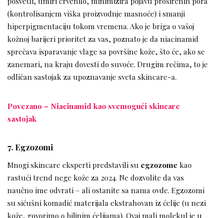
posvetli, umiri crvenilo, minimizira pojavu proširenih pora
(kontrolisanjem viška proizvodnje masnoće) i smanji
hiperpigmentaciju tokom vremena. Ako je briga o vašoj
kožnoj barijeri prioritet za vas, poznato je da niacinamid
sprečava isparavanje vlage sa površine kože, što će, ako se
zanemari, na kraju dovesti do suvoće. Drugim rečima, to je
odličan sastojak za upoznavanje sveta skincare-a.
Povezano – Niacinamid kao svemogući skincare
sastojak
7. Egzozomi
Mnogi skincare eksperti predstavili su
egzozome
kao
rastući trend nege kože za 2024. Ne dozvolite da vas
naučno ime odvrati – ali ostanite sa nama ovde. Egzozomi
su sićušni komadić materijala ekstrahovan iz ćelije (u nezi
kože, govorimo o biljnim ćelijama). Ovaj mali molekul je u