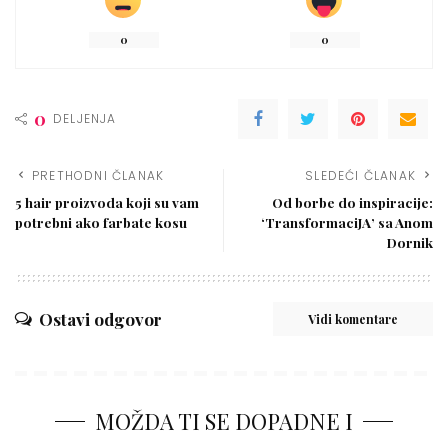
0
0
0
DELJENJA
PRETHODNI ČLANAK
SLEDEĆI ČLANAK
5 hair proizvoda koji su vam
Od borbe do inspiracije:
potrebni ako farbate kosu
‘TransformaciJA’ sa Anom
Dornik
Ostavi odgovor
Vidi komentare
MOŽDA TI SE DOPADNE I