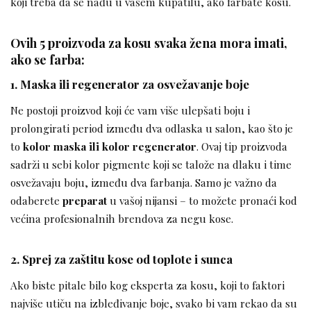
koji treba da se nađu u vašem kupatilu, ako farbate kosu.
Ovih 5 proizvoda za kosu svaka žena mora imati,
ako se farba:
1. Maska ili regenerator za osvežavanje boje
Ne postoji proizvod koji će vam više ulepšati boju i
prolongirati period između dva odlaska u salon, kao što je
to
kolor maska ili kolor regenerator
. Ovaj tip proizvoda
sadrži u sebi kolor pigmente koji se talože na dlaku i time
osvežavaju boju, između dva farbanja. Samo je važno da
odaberete
preparat
u vašoj nijansi – to možete pronaći kod
većina profesionalnih brendova za negu kose.
2. Sprej za zaštitu kose od toplote i sunca
Ako biste pitale bilo kog eksperta za kosu, koji to faktori
najviše utiču na izbleđivanje boje, svako bi vam rekao da su