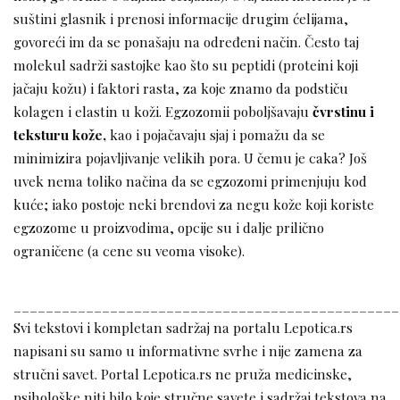
suštini glasnik i prenosi informacije drugim ćelijama,
govoreći im da se ponašaju na određeni način. Često taj
molekul sadrži sastojke kao što su peptidi (proteini koji
jačaju kožu) i faktori rasta, za koje znamo da podstiču
kolagen i elastin u koži. Egzozomii poboljšavaju
čvrstinu i
teksturu kože,
kao i pojačavaju sjaj i pomažu da se
minimizira pojavljivanje velikih pora. U čemu je caka? Još
uvek nema toliko načina da se egzozomi primenjuju kod
kuće; iako postoje neki brendovi za negu kože koji koriste
egzozome u proizvodima, opcije su i dalje prilično
ograničene (a cene su veoma visoke).
________________________________________________
Svi tekstovi i kompletan sadržaj na portalu Lepotica.rs
napisani su samo u informativne svrhe i nije zamena za
stručni savet. Portal Lepotica.rs ne pruža medicinske,
psihološke niti bilo koje stručne savete i sadržaj tekstova na