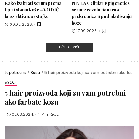
Kako izabrati serum prema
NIVEA Cellular Epigenetics
tipu i stanju kože – VODIČ
serum: revolucionarna
kroz aktivne sastojke
prekretnica u podmlađivanju
kože
09.02.2026.
17.09.2025.
UČITAJ VIŠE
Lepotica.rs
>
Kosa
>
5 hair proizvoda koji su vam potrebni ako farbate kosu
KOSA
5 hair proizvoda koji su vam potrebni
ako farbate kosu
07.03.2024.
4 Min Read