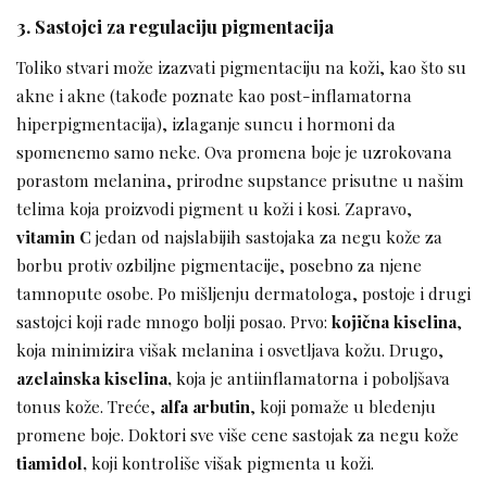
3. Sastojci za regulaciju pigmentacija
Toliko stvari može izazvati pigmentaciju na koži, kao što su
akne i akne (takođe poznate kao post-inflamatorna
hiperpigmentacija), izlaganje suncu i hormoni da
spomenemo samo neke. Ova promena boje je uzrokovana
porastom melanina, prirodne supstance prisutne u našim
telima koja proizvodi pigment u koži i kosi. Zapravo,
vitamin C
jedan od najslabijih sastojaka za negu kože za
borbu protiv ozbiljne pigmentacije, posebno za njene
tamnopute osobe. Po mišljenju dermatologa, postoje i drugi
sastojci koji rade mnogo bolji posao. Prvo:
kojična kiselina
,
koja minimizira višak melanina i osvetljava kožu. Drugo,
azelainska kiselina,
koja je antiinflamatorna i poboljšava
tonus kože. Treće,
alfa arbutin
, koji pomaže u bledenju
promene boje. Doktori sve više cene sastojak za negu kože
tiamidol,
koji kontroliše višak pigmenta u koži.