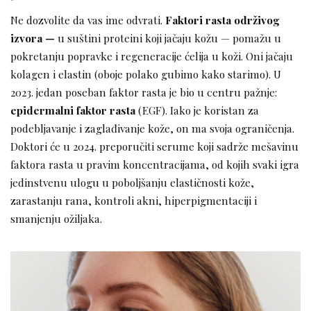
Ne dozvolite da vas ime odvrati.
Faktori rasta održivog
izvora —
u suštini proteini koji jačaju kožu — pomažu u
pokretanju popravke i regeneracije ćelija u koži. Oni jačaju
kolagen i elastin (oboje polako gubimo kako starimo). U
2023. jedan poseban faktor rasta je bio u centru pažnje:
epidermalni faktor rasta
(EGF). Iako je koristan za
podebljavanje i zaglađivanje kože, on ma svoja ograničenja.
Doktori će u 2024. preporučiti serume koji sadrže mešavinu
faktora rasta u pravim koncentracijama, od kojih svaki igra
jedinstvenu ulogu u poboljšanju elastičnosti kože,
zarastanju rana, kontroli akni, hiperpigmentaciji i
smanjenju ožiljaka.