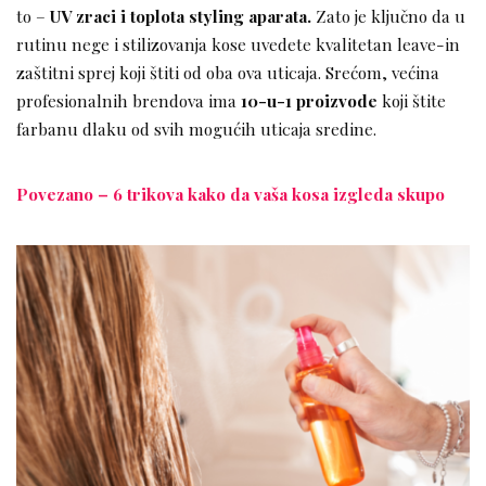
to –
UV zraci i toplota styling aparata.
Zato je ključno da u
rutinu nege i stilizovanja kose uvedete kvalitetan leave-in
zaštitni sprej koji štiti od oba ova uticaja. Srećom, većina
profesionalnih brendova ima
10-u-1 proizvode
koji štite
farbanu dlaku od svih mogućih uticaja sredine.
Povezano – 6 trikova kako da vaša kosa izgleda skupo