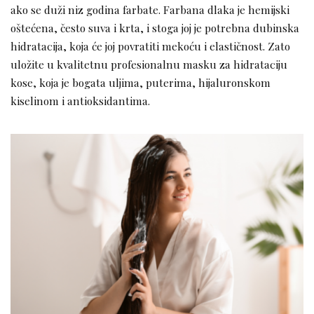
ako se duži niz godina farbate. Farbana dlaka je hemijski
oštećena, često suva i krta, i stoga joj je potrebna dubinska
hidratacija, koja će joj povratiti mekoću i elastičnost. Zato
uložite u kvalitetnu profesionalnu masku za hidrataciju
kose, koja je bogata uljima, puterima, hijaluronskom
kiselinom i antioksidantima.