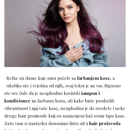
Retke su dame koje nisu počele sa
farbanjem kose,
a
ukoliko ste i vi jedna od njih, ovaj tekst je za vas. Sigurno
ste sve čule da je neophodno koristiti
šampon i
kondicioner
za farbanu kosu, ali kako biste produžili
vibrantnost i sjaj vaše kose, neophodno je da uvedete i neke
druge hair proizvode koji su namenjeni baš ovom tipu kose.
Zato vam u nastavku donosimo listu od
5 hair proizvoda