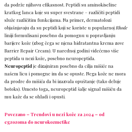
da podrže njihovu efikasnost. Peptidi su aminokiseline
kratkog lanca koje su super svestrane – različiti peptidi
služe različitim funkcijama. Na primer, dermatolozi
objašnjavaju da su peptidi koji se koriste u popularnoj
Rhode
liniji formulisani posebno da pomognu u popravljanju
barijere kože (zbog čega se njena hidratantna krema zove
Barrier Repair Cream). U narednoj godini videćemo više
peptida u nezi kože, posebno neuropeptida.
Neuropeptid
je dizajniran posebno da cilja mišiće na
našem licu i pomogne im da se opuste. Nega kože ne mora
da prodre do mišića da bi izazvala opuštanje (tako deluje
botoks). Umesto toga, neuropeptid šalje signal mišiću da
mu kaže da se ohladi i opusti.
Povezano – Trendovi u nezi kože za 2024 – od
egzozoma do neurokozmetike