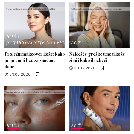
KOŽA
NAJAKTUELNIJE NA LEPOTICI
KOŽA
Prolećni makeover kože: kako
Najčešće greške u nezi kože
pripremiti lice za sunčane
zimi i kako ih izbeći
dane
09.02.2026.
09.03.2026.
KOŽA
KOŽA