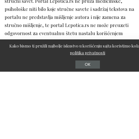
stručni savet. Portal Lepotica.rs ne pruža medicinske,
psihološke niti bilo koje stručne savete i sadržaj tekstova na
portalu ne predstavlja mišljenje autora i nije zamena za
stručno mišljenje, te portal Lepotica.rs ne može preuzeti
odgovornost za eventualnu štetu nastalu korišćenjem
informacija iz sadržaja tekstova.
Kako bismo ti pružili najbolje iskustvo u korišćenju sajta koristimo kola
politika privatnosti
OK
FARBANA KOSA
FARBANJE
TAGOVI
KOLOR MASKA
SPREJ ZA ZAŠTITU OD TOPLOTE
ULJE ZA KOSU
Koja je tvoja reakcija?