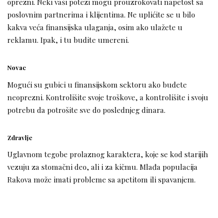
oprezni. Neki vaši potezi mogu prouzrokovati napetost sa
poslovnim partnerima i klijentima. Ne uplićite se u bilo
kakva veća finansijska ulaganja, osim ako ulažete u
reklamu. Ipak, i tu budite umereni.
Novac
Mogući su gubici u finansijskom sektoru ako budete
neoprezni. Kontrolišite svoje troškove, a kontrolišite i svoju
potrebu da potrošite sve do poslednjeg dinara.
Zdravlje
Uglavnom tegobe prolaznog karaktera, koje se kod starijih
vezuju za stomačni deo, ali i za kičmu. Mlađa populacija
Rakova može imati probleme sa apetitom ili spavanjem.