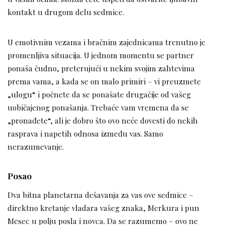
kontakt u drugom delu sedmice.
U emotivnim vezama i bračnim zajednicama trenutno je
promenljiva situacija. U jednom momentu se partner
ponaša čudno, preterujući u nekim svojim zahtevima
prema vama, a kada se on malo primiri – vi preuzmete
„ulogu“ i počnete da se ponašate drugačije od vašeg
uobičajenog ponašanja. Trebaće vam vremena da se
„pronađete“, ali je dobro što ovo neće dovesti do nekih
rasprava i napetih odnosa između vas. Samo
nerazumevanje.
Posao
Dva bitna planetarna dešavanja za vas ove sedmice –
direktno kretanje vladara vašeg znaka, Merkura i pun
Mesec u polju posla i novca. Da se razumemo – ovo ne