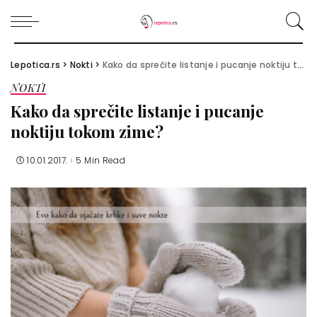
Lepotica.rs
>
Nokti
>
Kako da sprečite listanje i pucanje noktiju tokom zime?
NOKTI
Kako da sprečite listanje i pucanje
noktiju tokom zime?
10.01.2017.
5 Min Read