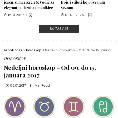
jesen/zimu 2025/26: Vodič za
Boje i stilovi koji osvajaju
elegantne i hrabre manikire
sezonu
15.10.2025.
08.09.2025.
UČITAJ VIŠE
Lepotica.rs
>
Horoskop
>
Nedeljni horoskop – Od 09. do 15. januara 2017.
HOROSKOP
Nedeljni horoskop – Od 09. do 15.
januara 2017.
09.01.2017.
34 Min Read