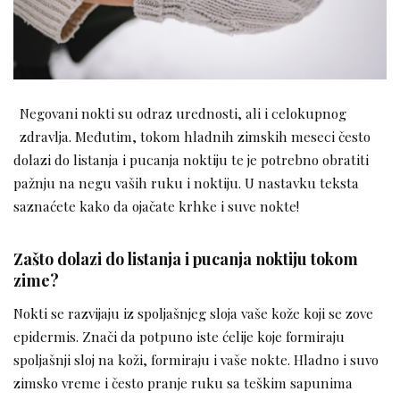
Negovani nokti su odraz urednosti, ali i celokupnog
zdravlja. Međutim, tokom hladnih zimskih meseci često
dolazi do listanja i pucanja noktiju te je potrebno obratiti
pažnju na negu vaših ruku i noktiju. U nastavku teksta
saznaćete kako da ojačate krhke i suve nokte!
Zašto dolazi do listanja i pucanja noktiju tokom
zime?
Nokti se razvijaju iz spoljašnjeg sloja vaše kože koji se zove
epidermis. Znači da potpuno iste ćelije koje formiraju
spoljašnji sloj na koži, formiraju i vaše nokte. Hladno i suvo
zimsko vreme i često pranje ruku sa teškim sapunima