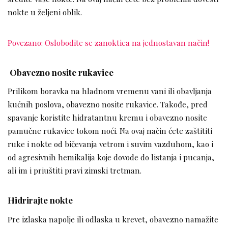
nokte u željeni oblik.
Povezano: Oslobodite se zanoktica na jednostavan način!
Obavezno nosite rukavice
Prilikom boravka na hladnom vremenu vani ili obavljanja
kućnih poslova, obavezno nosite rukavice. Takođe, pred
spavanje koristite hidratantnu kremu i obavezno nosite
pamučne rukavice tokom noći. Na ovaj način ćete zaštititi
ruke i nokte od bičevanja vetrom i suvim vazduhom, kao i
od agresivnih hemikalija koje dovode do listanja i pucanja,
ali im i priuštiti pravi zimski tretman.
Hidrirajte nokte
Pre izlaska napolje ili odlaska u krevet, obavezno namažite