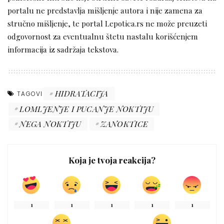
portalu ne predstavlja mišljenje autora i nije zamena za
stručno mišljenje, te portal Lepotica.rs ne može preuzeti
odgovornost za eventualnu štetu nastalu korišćenjem
informacija iz sadržaja tekstova.
HIDRATACIJA
TAGOVI
LOMLJENJE I PUCANJE NOKTIJU
NEGA NOKTIJU
ZANOKTICE
Koja je tvoja reakcija?
1
1
1
1
1