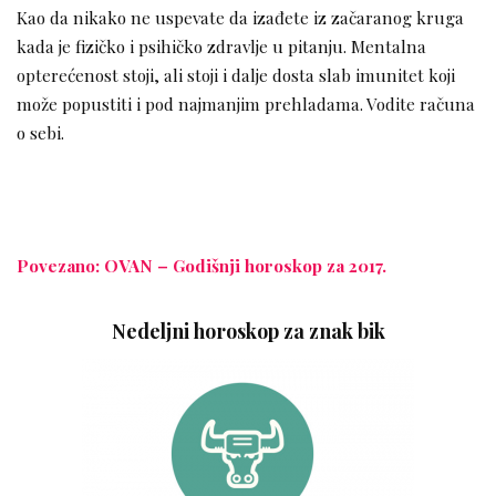
Kao da nikako ne uspevate da izađete iz začaranog kruga
kada je fizičko i psihičko zdravlje u pitanju. Mentalna
opterećenost stoji, ali stoji i dalje dosta slab imunitet koji
može popustiti i pod najmanjim prehladama. Vodite računa
o sebi.
Povezano: OVAN – Godišnji horoskop za 2017.
Nedeljni horoskop za znak bik