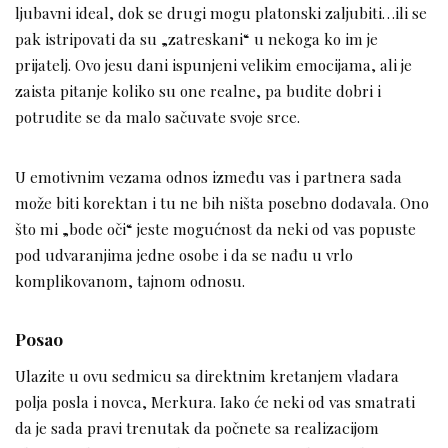
ljubavni ideal, dok se drugi mogu platonski zaljubiti…ili se
pak istripovati da su „zatreskani“ u nekoga ko im je
prijatelj. Ovo jesu dani ispunjeni velikim emocijama, ali je
zaista pitanje koliko su one realne, pa budite dobri i
potrudite se da malo sačuvate svoje srce.
U emotivnim vezama odnos između vas i partnera sada
može biti korektan i tu ne bih ništa posebno dodavala. Ono
što mi „bode oči“ jeste mogućnost da neki od vas popuste
pod udvaranjima jedne osobe i da se nađu u vrlo
komplikovanom, tajnom odnosu.
Posao
Ulazite u ovu sedmicu sa direktnim kretanjem vladara
polja posla i novca, Merkura. Iako će neki od vas smatrati
da je sada pravi trenutak da počnete sa realizacijom