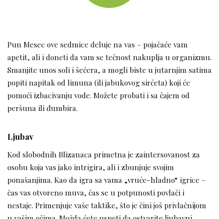
Pun Mesec ove sedmice deluje na vas – pojačaće vam
apetit, ali i doneti da vam se tečnost nakuplja u organizmu.
Smanjite unos soli i šećera, a mogli biste u jutarnjim satima
popiti napitak od limuna (ili jabukovog sirćeta) koji će
pomoći izbacivanju vode. Možete probati i sa čajem od
peršuna ili đumbira.
Ljubav
Kod slobodnih Blizanaca primetna je zaintersovanost za
osobu koja vas jako intrigira, ali i zbunjuje svojim
ponašanjima. Kao da igra sa vama „vruće-hladno“ igrice –
čas vas otvoreno muva, čas se u potpunosti povlači i
nestaje. Primenjuje vaše taktike, što je čini još privlačnijom
u vašim očima. Možda ćete uspeti da ostvarite ljubavni