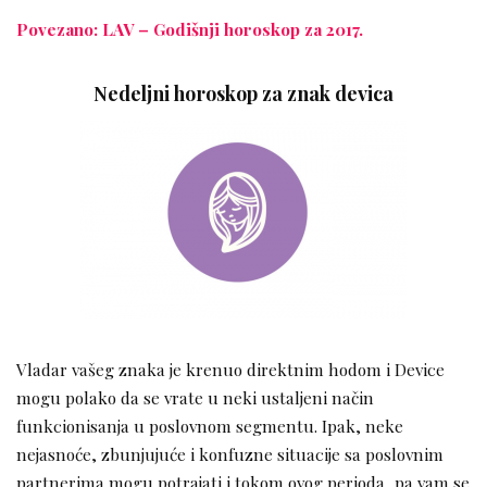
Povezano: LAV – Godišnji horoskop za 2017.
Nedeljni horoskop za znak devica
Vladar vašeg znaka je krenuo direktnim hodom i Device
mogu polako da se vrate u neki ustaljeni način
funkcionisanja u poslovnom segmentu. Ipak, neke
nejasnoće, zbunjujuće i konfuzne situacije sa poslovnim
partnerima mogu potrajati i tokom ovog perioda, pa vam se