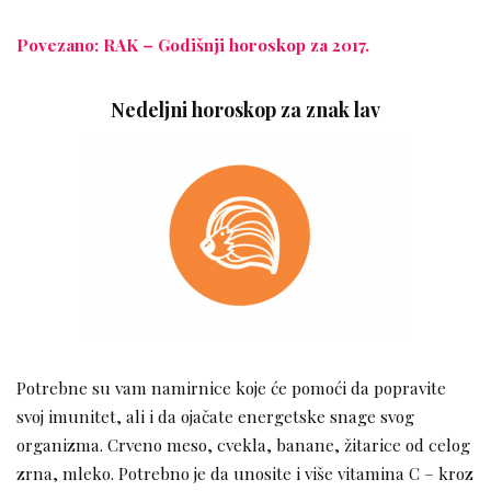
Povezano: RAK – Godišnji horoskop za 2017.
Nedeljni horoskop za znak lav
Potrebne su vam namirnice koje će pomoći da popravite
svoj imunitet, ali i da ojačate energetske snage svog
organizma. Crveno meso, cvekla, banane, žitarice od celog
zrna, mleko. Potrebno je da unosite i više vitamina C – kroz