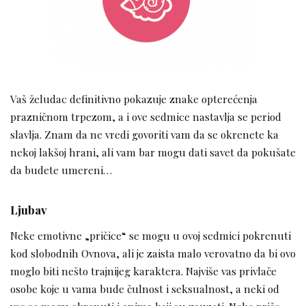
Vaš želudac definitivno pokazuje znake opterećenja
prazničnom trpezom, a i ove sedmice nastavlja se period
slavlja. Znam da ne vredi govoriti vam da se okrenete ka
nekoj lakšoj hrani, ali vam bar mogu dati savet da pokušate
da budete umereni…
Ljubav
Neke emotivne „pričice“ se mogu u ovoj sedmici pokrenuti
kod slobodnih Ovnova, ali je zaista malo verovatno da bi ovo
moglo biti nešto trajnijeg karaktera. Najviše vas privlače
osobe koje u vama bude čulnost i seksualnost, a neki od