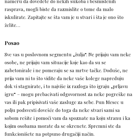
nameru da dovedete do nekih sukoba i besmislenih
rasprava, mogli biste da razmislite o tome da malo
iskulirate. Zapitajte se šta vam je u stvari i šta je ono što
želite…
Posao
Sve vas u poslovnom segmentu „žulja“. Ne prijaju vam neke
osobe, ne prijaju vam situacije koje kao da su se
zabetonirale i ne pomeraju se sa mrtve tačke. Doduše, ne
prija vam ni to što vidite da neke vaše kolege napreduju
dok vi stagnirate, i to najviše iz razloga što igraju „prljavu
igru“ – mogu prebacivati odgovornost za neke pogreške na
vas ili pak pripisivati vaše zasluge za sebe. Pun Mesec u
polju podsvesti dovešće do toga da neke stvari sami sa
sobom rešite i pomoći vam da spoznate na koju stranu i ka
kojim osobama morate da se okrenete. Spremni ste da
funkcionišete na potpuno drugačiji način.