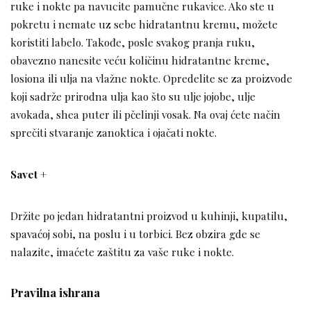
ruke i nokte pa navucite pamučne rukavice. Ako ste u
pokretu i nemate uz sebe hidratantnu kremu, možete
koristiti labelo. Takođe, posle svakog pranja ruku,
obavezno nanesite veću količinu hidratantne kreme,
losiona ili ulja na vlažne nokte. Opredelite se za proizvode
koji sadrže prirodna ulja kao što su ulje jojobe, ulje
avokada, shea puter ili pčelinji vosak. Na ovaj ćete način
sprečiti stvaranje zanoktica i ojačati nokte.
Savet +
Držite po jedan hidratantni proizvod u kuhinji, kupatilu,
spavaćoj sobi, na poslu i u torbici. Bez obzira gde se
nalazite, imaćete zaštitu za vaše ruke i nokte.
Pravilna ishrana