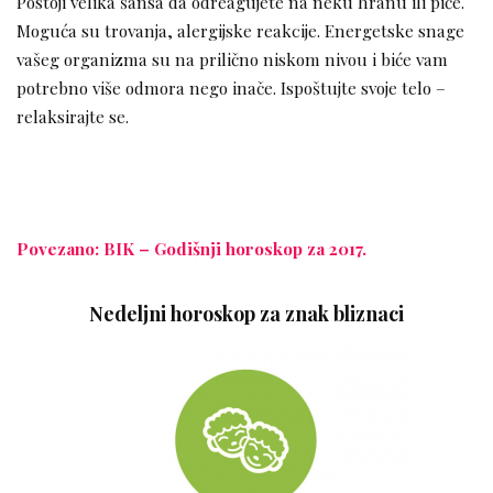
Postoji velika šansa da odreagujete na neku hranu ili piće.
Moguća su trovanja, alergijske reakcije. Energetske snage
vašeg organizma su na prilično niskom nivou i biće vam
potrebno više odmora nego inače. Ispoštujte svoje telo –
relaksirajte se.
Povezano: BIK – Godišnji horoskop za 2017.
Nedeljni horoskop za znak bliznaci