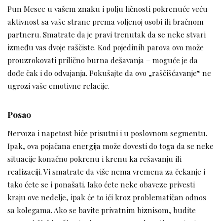
Pun Mesec u vašem znaku i polju ličnosti pokrenuće veću
aktivnost sa vaše strane prema voljenoj osobi ili bračnom
partneru. Smatrate da je pravi trenutak da se neke stvari
između vas dvoje raščiste. Kod pojedinih parova ovo može
prouzrokovati prilično burna dešavanja – moguće je da
dođe čak i do odvajanja. Pokušajte da ovo „raščišćavanje“ ne
ugrozi vaše emotivne relacije.
Posao
Nervoza i napetost biće prisutni i u poslovnom segmentu.
Ipak, ova pojačana energija može dovesti do toga da se neke
situacije konačno pokrenu i krenu ka rešavanju ili
realizaciji. Vi smatrate da više nema vremena za čekanje i
tako ćete se i ponašati. Iako ćete neke obaveze privesti
kraju ove nedelje, ipak će to ići kroz problematičan odnos
sa kolegama. Ako se bavite privatnim biznisom, budite