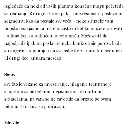
izgledaće da neki od vaših planova konačno mogu početi da
se realizuju. S druge strane pak – neizvesnost u poslovnom
segmentu kao da postaje sve veća – neke situacije vam
uopšte nisu jasne, a niste načisto ni koliko možete verovati
ljudima koji su uključeni u celu priču. Možda bi bilo
najbolje da ipak ne povlačite neke konkretnije poteze kada
su dogovori u pitanju i da sve ostavite za narednu sedmicu
ili drugi deo januara meseca.
Novac
Sve što je vezano za investiranje, ulaganje trenutno je
skopčano sa određenim nejasnoćama ili mutnim
situacijama, pa vam se ne savetuje da brzate po ovom
pitanju. Troškovi se pojačavaju.
Zdravlje