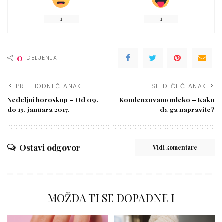
1
1
0
DELJENJA
PRETHODNI ČLANAK
SLEDEĆI ČLANAK
Nedeljni horoskop – Od 09.
Kondenzovano mleko – Kako
do 15. januara 2017.
da ga napravite?
Ostavi odgovor
Vidi komentare
MOŽDA TI SE DOPADNE I