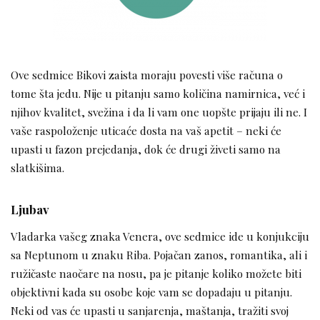
Ove sedmice Bikovi zaista moraju povesti više računa o
tome šta jedu. Nije u pitanju samo količina namirnica, već i
njihov kvalitet, svežina i da li vam one uopšte prijaju ili ne. I
vaše raspoloženje uticaće dosta na vaš apetit – neki će
upasti u fazon prejedanja, dok će drugi živeti samo na
slatkišima.
Ljubav
Vladarka vašeg znaka Venera, ove sedmice ide u konjukciju
sa Neptunom u znaku Riba. Pojačan zanos, romantika, ali i
ružičaste naočare na nosu, pa je pitanje koliko možete biti
objektivni kada su osobe koje vam se dopadaju u pitanju.
Neki od vas će upasti u sanjarenja, maštanja, tražiti svoj