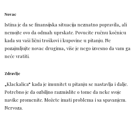
Novac
Istina je da se finansijska situacija neznatno popravila, ali
nemojte ovo da odmah uprskate. Povucite ručnu kočnicu
kada su vaši lični troškovi i kupovine u pitanju. Ne
pozajmljujte novac drugima, više je nego izvesno da vam ga
neće vratiti.
Zdravlje
„Klackalica“ kada je imunitet u pitanju se nastavlja i dalje.
Potrebno je da ozbiljno razmislite o tome da neke svoje
navike promenite. Možete imati problema i sa spavanjem.
Nervoza.