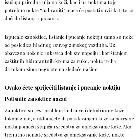
isušuju prirodna ulja na koži, kao i na noktima te je
potrebno nokte “nahraniti” inače će postati suvi i krti te će
doći do listanja i pucanja.
Ispucale zanoktice, listanje i pucanje noktiju samo su neke
od posledica hladnog i suvog zimskog vazduha. Uz
obavezno nošenje rukavica dok ste napolju i korištenjem
zaštitnih hidratantnih krema za ruke, nokte treba
da tokom zime negujete na sledeće načine.
Ovako ćete spriječiti listanje i pucanje noktiju
Potisnite zanoktice nazad
Zanoktice su čest problem kod suve i dehidrirane kože
tokom zime, a uklonićete ih potiskivanjem kože sa površine
nokta pomoću štapića i sredstva za omekšavanje kože. Ako
trenutno nemate sredstvo za omekšavanje kože, nokte