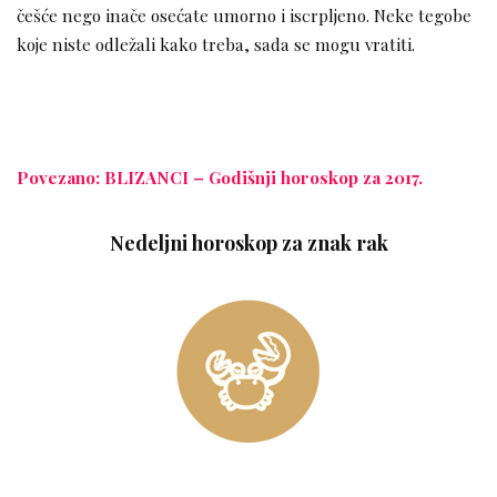
češće nego inače osećate umorno i iscrpljeno. Neke tegobe
koje niste odležali kako treba, sada se mogu vratiti.
Povezano: BLIZANCI – Godišnji horoskop za 2017.
Nedeljni horoskop za znak rak