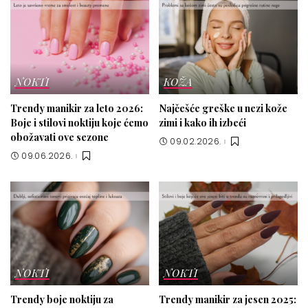
NOKTI
KOŽA
Trendy manikir za leto 2026:
Najčešće greške u nezi kože
Boje i stilovi noktiju koje ćemo
zimi i kako ih izbeći
obožavati ove sezone
09.02.2026.
09.06.2026.
NOKTI
NOKTI
Trendy boje noktiju za
Trendy manikir za jesen 2025: