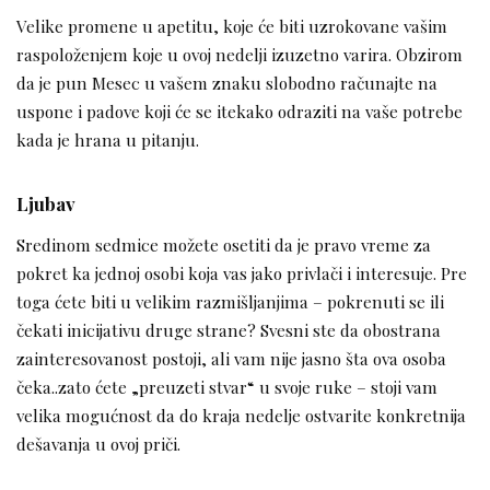
Velike promene u apetitu, koje će biti uzrokovane vašim
raspoloženjem koje u ovoj nedelji izuzetno varira. Obzirom
da je pun Mesec u vašem znaku slobodno računajte na
uspone i padove koji će se itekako odraziti na vaše potrebe
kada je hrana u pitanju.
Ljubav
Sredinom sedmice možete osetiti da je pravo vreme za
pokret ka jednoj osobi koja vas jako privlači i interesuje. Pre
toga ćete biti u velikim razmišljanjima – pokrenuti se ili
čekati inicijativu druge strane? Svesni ste da obostrana
zainteresovanost postoji, ali vam nije jasno šta ova osoba
čeka..zato ćete „preuzeti stvar“ u svoje ruke – stoji vam
velika mogućnost da do kraja nedelje ostvarite konkretnija
dešavanja u ovoj priči.