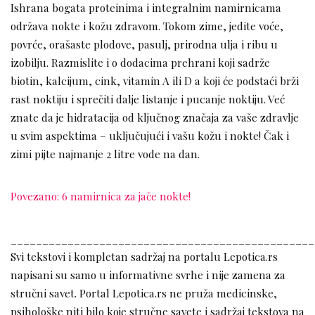
Ishrana bogata proteinima i integralnim namirnicama
održava nokte i kožu zdravom. Tokom zime, jedite voće,
povrće, orašaste plodove, pasulj, prirodna ulja i ribu u
izobilju. Razmislite i o dodacima prehrani koji sadrže
biotin, kalcijum, cink, vitamin A ili D a koji će podstaći brži
rast noktiju i sprečiti dalje listanje i pucanje noktiju. Već
znate da je hidratacija od ključnog značaja za vaše zdravlje
u svim aspektima – uključujući i vašu kožu i nokte! Čak i
zimi pijte najmanje 2 litre vode na dan.
Povezano: 6 namirnica za jače nokte!
________________________________________________
Svi tekstovi i kompletan sadržaj na portalu Lepotica.rs
napisani su samo u informativne svrhe i nije zamena za
stručni savet. Portal Lepotica.rs ne pruža medicinske,
psihološke niti bilo koje stručne savete i sadržaj tekstova na