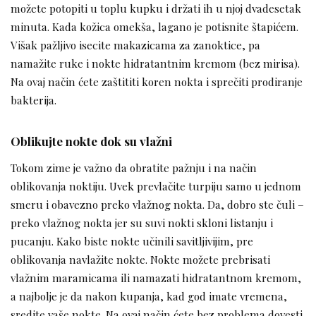
možete potopiti u toplu kupku i držati ih u njoj dvadesetak
minuta. Kada kožica omekša, lagano je potisnite štapićem.
Višak pažljivo isecite makazicama za zanoktice, pa
namažite ruke i nokte hidratantnim kremom (bez mirisa).
Na ovaj način ćete zaštititi koren nokta i sprečiti prodiranje
bakterija.
Oblikujte nokte dok su vlažni
Tokom zime je važno da obratite pažnju i na način
oblikovanja noktiju. Uvek prevlačite turpiju samo u jednom
smeru i obavezno preko vlažnog nokta. Da, dobro ste čuli –
preko vlažnog nokta jer su suvi nokti skloni listanju i
pucanju. Kako biste nokte učinili savitljivijim, pre
oblikovanja navlažite nokte. Nokte možete prebrisati
vlažnim maramicama ili namazati hidratantnom kremom,
a najbolje je da nakon kupanja, kad god imate vremena,
sredite vaše nokte. Na ovaj način ćete bez problema dovesti