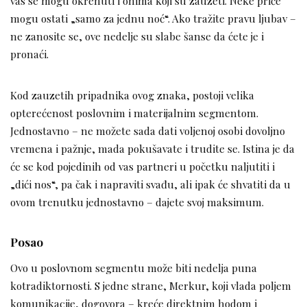
vas se mogu okrenuti i onima koji su zauzeti. Neke priče
mogu ostati „samo za jednu noć“. Ako tražite pravu ljubav –
ne zanosite se, ove nedelje su slabe šanse da ćete je i
pronaći.
Kod zauzetih pripadnika ovog znaka, postoji velika
opterećenost poslovnim i materijalnim segmentom.
Jednostavno – ne možete sada dati voljenoj osobi dovoljno
vremena i pažnje, mada pokušavate i trudite se. Istina je da
će se kod pojedinih od vas partneri u početku naljutiti i
„dići nos“, pa čak i napraviti svađu, ali ipak će shvatiti da u
ovom trenutku jednostavno – dajete svoj maksimum.
Posao
Ovo u poslovnom segmentu može biti nedelja puna
kotradiktornosti. S jedne strane, Merkur, koji vlada poljem
komunikacije, dogovora – kreće direktnim hodom i