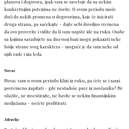
planova i dogovora, ipak vam se savetuje da sa nekim
konkretnijim potezima ne žurite. U ovom periodu može
doći do nekih promena u dogovorima, koje će inicirati
druga strana, pa sačekajte – dajte sebi dovoljno vremena
da ovo proverite i vidite da li vam uopšte ide na ruku. Osobe
sa kojima sarađujete na dnevnoj bazi mogu pokazati neke
lošije strane svog karaktera – moguće je da vam neke od
njih rade i iza leđa.
Novac
Novac vam u ovom periodu klizi iz ruku, pa ćete se i sami
povremeno zapitati – gde nestadoše pare iz novčanika? Ne
ulažite, ne investirajte, ne bavite se nekim finansijskim
muljažama – nećete profitirati.
Zdravlje