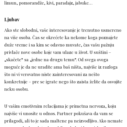
limun, pomorandže, kivi, paradajz, jabuke…
Ljubav
Ako ste slobodni, vaše interesovanje je trenutno usmereno
na više osoba. Čas se okrećete ka nekome koga poznajete
duže vreme i sa kim se odavno muvate, čas vašu pažnju
privlače nove osobe koje vam ulaze u život. U suštini –
„skačete“ sa „jedne na drugu temu“. Od svega ovoga
moguće je da ne uradite ama baš ništa, najviše iz razloga
što ni vi verovatno niste zainteresovani za nešto
konkretnije – pre se igrate nego što zaista želite da osvojite
neku osobu.
U vašim emotivnim relacijama je primetna nervoza, koju
najviše vi unosite u odnos. Partner pokušava da vam se
prilagodi, ali to je sada maltene pa neizvodljivo. Ako nemate