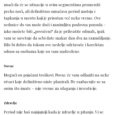
znači da će se situacije u ovim segmentima promeniti
preko noći, ali definitivno označava period zastoja i
tapkanja u mestu koji je prisutan već neko vreme. Ove
sedmice do vas može doći i zanimljiva poslovna ponuda –
iako možete biti „povučeni“ da je prihvatite odmah, ipak
vam se savetuje da sebi date makar dan dva za razmišljanje.
Bilo bi dobro da tokom ove nedelje održavate i korektan
odnos sa osobama koje su vam nadređene.
Novac
Mogući su pojačani troškovi. Novac će vam odlaziti na neke
stvari koje definitivno niste planirali. Ne razbacujte se sa
onim što imate – nije vreme za ulaganja i investicije.
Zdravlje
Period nije baš najsjajniji kada je zdravlje u pitanju. Vi se