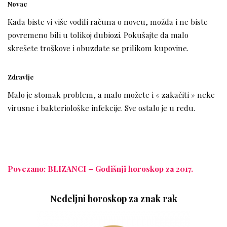
Novac
Kada biste vi više vodili računa o novcu, možda i ne biste
povremeno bili u tolikoj dubiozi. Pokušajte da malo
skrešete troškove i obuzdate se prilikom kupovine.
Zdravlje
Malo je stomak problem, a malo možete i « zakačiti » neke
virusne i bakteriološke infekcije. Sve ostalo je u redu.
Povezano: BLIZANCI – Godišnji horoskop za 2017.
Nedeljni horoskop za znak rak