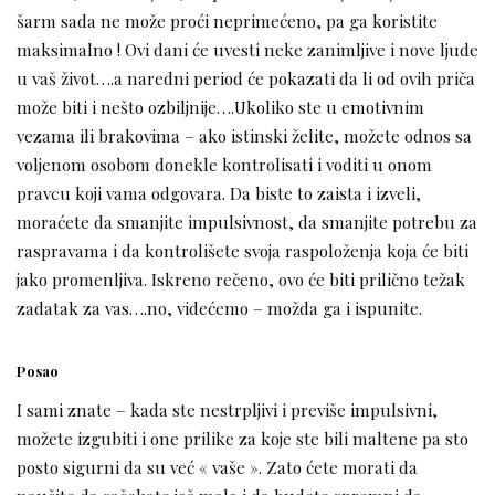
šarm sada ne može proći neprimećeno, pa ga koristite
maksimalno ! Ovi dani će uvesti neke zanimljive i nove ljude
u vaš život….a naredni period će pokazati da li od ovih priča
može biti i nešto ozbiljnije….Ukoliko ste u emotivnim
vezama ili brakovima – ako istinski želite, možete odnos sa
voljenom osobom donekle kontrolisati i voditi u onom
pravcu koji vama odgovara. Da biste to zaista i izveli,
moraćete da smanjite impulsivnost, da smanjite potrebu za
raspravama i da kontrolišete svoja raspoloženja koja će biti
jako promenljiva. Iskreno rečeno, ovo će biti prilično težak
zadatak za vas….no, videćemo – možda ga i ispunite.
Posao
I sami znate – kada ste nestrpljivi i previše impulsivni,
možete izgubiti i one prilike za koje ste bili maltene pa sto
posto sigurni da su već « vaše ». Zato ćete morati da