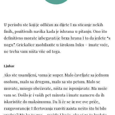
U periodu ste koji je odličan za dijete I za sticanje nekih
finih, pozitivnih navika kada je ishrana u pitanju. Ono što
definitivno morate izbegavati je brza hrana I to da jedete “s
nogu”. Grickalice zaobilazite u širokom luku – imate voće,
ne treba vam ništa više od toga.
Ljubav
Ako ste usamljeni, vama je super. Malo čavrljate sa jednom
osobom, malo sa drugom, malo sa sto petom. Malo se
muvate, mnogo obećavate, ništa ne ispunjavate. Ma može
vam se. Došlo je i vaših pet minuta i imate nameru da ih
iskoristite do maksimuma. Da li će se iz sve ove priče,
razgovorancije I flertovanja razviti zaista nešto što bi bilo
vredno? Ma ko to zna – možda I hoće, ako vi za to budete