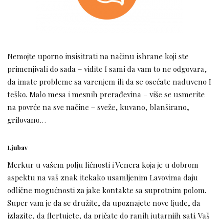
Nemojte uporno insisitrati na načinu ishrane koji ste
primenjivali do sada – vidite I sami da vam to ne odgovara,
da imate probleme sa varenjem ili da se osećate naduveno I
teško. Malo mesa i mesnih prerađevina – više se usmerite
na povrće na sve načine – sveže, kuvano, blanširano,
grilovano…
Ljubav
Merkur u vašem polju ličnosti i Venera koja je u dobrom
aspektu na vaš znak itekako usamljenim Lavovima daju
odlične mogućnosti za jake kontakte sa suprotnim polom.
Super vam je da se družite, da upoznajete nove ljude, da
izlazite, da flertujete, da pričate do ranih jutarnjih sati. Vaš