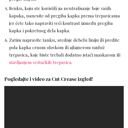
Senku, koju ste koristili za neutralisanje boje vaših
kapaka, nanesite od pregiba kapka prema trepavicama
jer ćete tako napraviti veći kontrast između pregiba
kapka i pokretnog dela kapka.
Zatim napravite tanku, srednje debelu liniju ili pređite
pola kapka crnom olovkom ili ajlajnerom uzduž
trepavica, koje biste trebali dodatno istaći maskarom ili
stavljanjem veštačkih trepavica
.
Pogledajte i video za Cut Crease izgled!