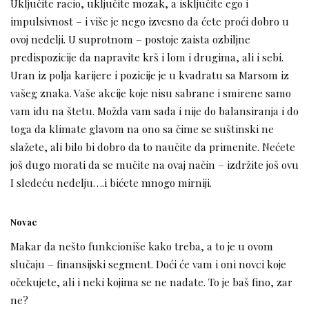
Uključite racio, uključite mozak, a isključite ego i
impulsivnost – i više je nego izvesno da ćete proći dobro u
ovoj nedelji. U suprotnom – postoje zaista ozbiljne
predispozicije da napravite krš i lom i drugima, ali i sebi.
Uran iz polja karijere i pozicije je u kvadratu sa Marsom iz
vašeg znaka. Vaše akcije koje nisu sabrane i smirene samo
vam idu na štetu. Možda vam sada i nije do balansiranja i do
toga da klimate glavom na ono sa čime se suštinski ne
slažete, ali bilo bi dobro da to naučite da primenite. Nećete
još dugo morati da se mučite na ovaj način – izdržite još ovu
I sledeću nedelju….i bićete mnogo mirniji.
Novac
Makar da nešto funkcioniše kako treba, a to je u ovom
slučaju – finansijski segment. Doći će vam i oni novci koje
očekujete, ali i neki kojima se ne nadate. To je baš fino, zar
ne?