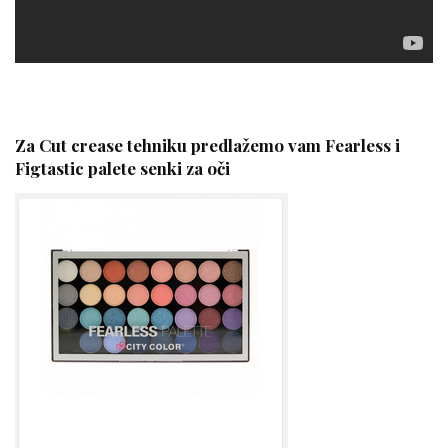
Za Cut crease tehniku predlažemo vam Fearless i
Figtastic palete senki za oči