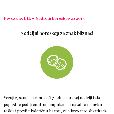
Povezano: BIK – Godišnji horoskop za 2017.
Nedeljni horoskop za znak bliznaci
Verujte, samo su vam « oči gladne » u ovoj nedelji i ako
popustite pod trenutnim impulsima i navalite na neku
tešku i previše kaloričnu hranu, vrlo brzo ćete shvatiti da