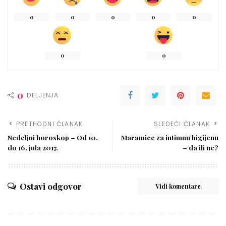
0
0
0
0
0
0
0
0
DELJENJA
PRETHODNI ČLANAK
SLEDEĆI ČLANAK
Nedeljni horoskop – Od 10.
Maramice za intimnu higijenu
do 16. jula 2017.
– da ili ne?
Ostavi odgovor
Vidi komentare