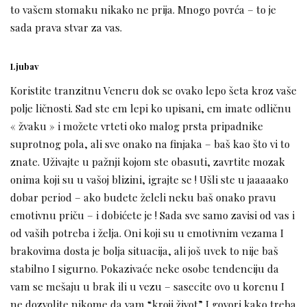
to vašem stomaku nikako ne prija. Mnogo povrća – to je
sada prava stvar za vas.
Ljubav
Koristite tranzitnu Veneru dok se ovako lepo šeta kroz vaše
polje ličnosti. Sad ste em lepi ko upisani, em imate odličnu
« žvaku » i možete vrteti oko malog prsta pripadnike
suprotnog pola, ali sve onako na finjaka – baš kao što vi to
znate. Uživajte u pažnji kojom ste obasuti, zavrtite mozak
onima koji su u vašoj blizini, igrajte se ! Ušli ste u jaaaaako
dobar period – ako budete želeli neku baš onako pravu
emotivnu priču – i dobićete je ! Sada sve samo zavisi od vas i
od vaših potreba i želja. Oni koji su u emotivnim vezama I
brakovima dosta je bolja situacija, ali još uvek to nije baš
stabilno I sigurno. Pokazivaće neke osobe tendenciju da
vam se mešaju u brak ili u vezu – sasecite ovo u korenu I
ne dozvolite nikome da vam “kroji život” I govori kako treba