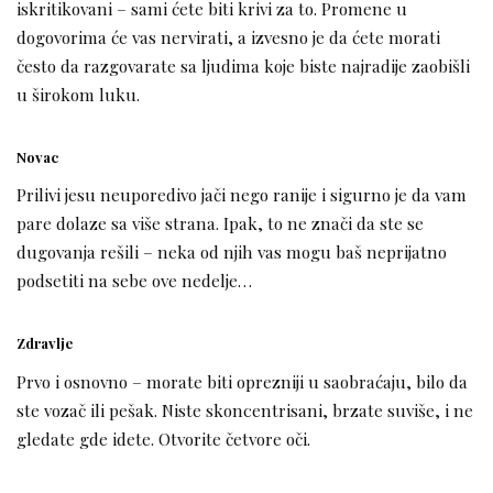
iskritikovani – sami ćete biti krivi za to. Promene u
dogovorima će vas nervirati, a izvesno je da ćete morati
često da razgovarate sa ljudima koje biste najradije zaobišli
u širokom luku.
Novac
Prilivi jesu neuporedivo jači nego ranije i sigurno je da vam
pare dolaze sa više strana. Ipak, to ne znači da ste se
dugovanja rešili – neka od njih vas mogu baš neprijatno
podsetiti na sebe ove nedelje…
Zdravlje
Prvo i osnovno – morate biti oprezniji u saobraćaju, bilo da
ste vozač ili pešak. Niste skoncentrisani, brzate suviše, i ne
gledate gde idete. Otvorite četvore oči.