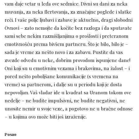
vam daje vetar u leđa ove sedmice. Divni su dani za neka
muvanja, za neka flertovanja, za značajne poglede i slatke
reči. I vaše polje ljubavi i zabave je aktuelno, dragi slobodni
Ovnovi – zato nemojte da kočite bez razloga i da sputavate
sami sebe nekim razmišljanjima o prošlosti i preteranom
emotivnošću prema bivšem partneru. Što je bilo, bilo je –
sada je vreme za nešto novo i za zabavu. Pustite da vas
zvezde odvedu u neke, dobrim provodom ispunjene dane!
Oni koji su u emotivnim vezama i brakovima, na žalost – i
pored nešto poboljšane komunikacije (s vremena na
vreme) sa partnerom, i dalje su u periodu koji je dosta
nepovoljan. Vaš vladar ide u kvadrat sa Uranom tokom ove
nedelje – ne budite impulsivni, ne budite negativni, ne
unosite nemir u svoje veze, a pogotovo ne u bračne odnose
– u kojima ovo može biti još izraženije.
Posao