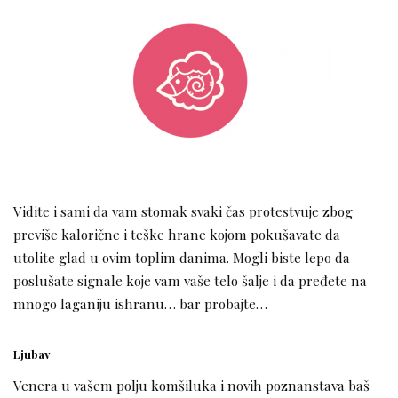
Vidite i sami da vam stomak svaki čas protestvuje zbog
previše kalorične i teške hrane kojom pokušavate da
utolite glad u ovim toplim danima. Mogli biste lepo da
poslušate signale koje vam vaše telo šalje i da pređete na
mnogo laganiju ishranu… bar probajte…
Ljubav
Venera u vašem polju komšiluka i novih poznanstava baš