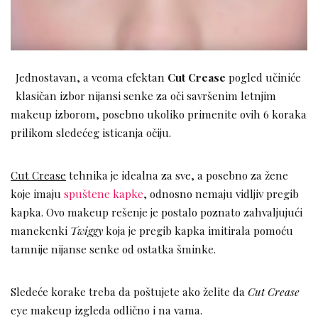
Jednostavan, a veoma efektan
Cut Crease
pogled učiniće
klasičan izbor nijansi senke za oči savršenim letnjim
makeup izborom, posebno ukoliko primenite ovih 6 koraka
prilikom sledećeg isticanja očiju.
Cut Crease
tehnika je idealna za sve, a posebno za žene
koje imaju
spuštene kapke
, odnosno nemaju vidljiv pregib
kapka. Ovo makeup rešenje je postalo poznato zahvaljujući
manekenki
Twiggy
koja je pregib kapka imitirala pomoću
tamnije nijanse senke od ostatka šminke.
Sledeće korake treba da poštujete ako želite da
Cut Crease
eye makeup izgleda odlično i na vama.