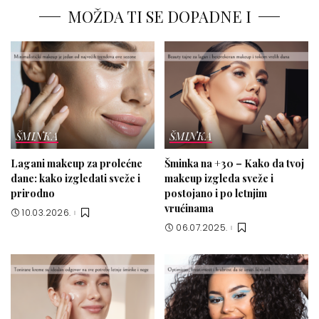
MOŽDA TI SE DOPADNE I
ŠMINKA
ŠMINKA
Lagani makeup za prolećne
Šminka na +30 – Kako da tvoj
dane: kako izgledati sveže i
makeup izgleda sveže i
prirodno
postojano i po letnjim
vrućinama
10.03.2026.
06.07.2025.