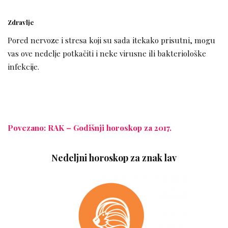
Zdravlje
Pored nervoze i stresa koji su sada itekako prisutni, mogu
vas ove nedelje potkačiti i neke virusne ili bakteriološke
infekcije.
Povezano: RAK – Godišnji horoskop za 2017.
Nedeljni horoskop za znak lav