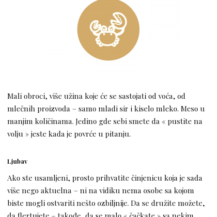
Mali obroci, više užina koje će se sastojati od voća, od
mlečnih proizvoda – samo mladi sir i kiselo mleko. Meso u
manjim količinama. Jedino gde sebi smete da « pustite na
volju » jeste kada je povrće u pitanju.
Ljubav
Ako ste usamljeni, prosto prihvatite činjenicu koja je sada
više nego aktuelna – ni na vidiku nema osobe sa kojom
biste mogli ostvariti nešto ozbiljnije. Da se družite možete,
da flertujete – takođe, da se malo « čačkate » sa nekim