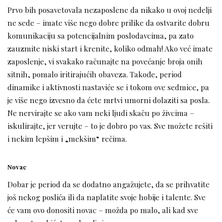
Prvo bih posavetovala nezaposlene da nikako u ovoj nedelji
ne sede – imate više nego dobre prilike da ostvarite dobru
komunikaciju sa potencijalnim poslodavcima, pa zato
zauzmite niski start i krenite, koliko odmah! Ako već imate
zaposlenje, vi svakako računajte na povećanje broja onih
sitnih, pomalo iritirajućih obaveza. Takođe, period
dinamike i aktivnosti nastaviće se i tokom ove sedmice, pa
je više nego izvesno da ćete mrtvi umorni dolaziti sa posla.
Ne nervirajte se ako vam neki ljudi skaču po živcima –
iskulirajte, jer verujte – to je dobro po vas. Sve možete rešiti
i nekim lepšim i „mekšim“ rečima.
Novac
Dobar je period da se dodatno angažujete, da se prihvatite
još nekog poslića ili da naplatite svoje hobije i talente. Sve
će vam ovo donositi novac – možda po malo, ali kad sve