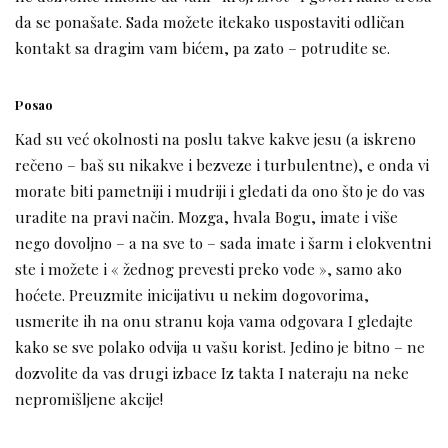
da se ponašate. Sada možete itekako uspostaviti odličan
kontakt sa dragim vam bićem, pa zato – potrudite se.
Posao
Kad su već okolnosti na poslu takve kakve jesu (a iskreno
rečeno – baš su nikakve i bezveze i turbulentne), e onda vi
morate biti pametniji i mudriji i gledati da ono što je do vas
uradite na pravi način. Mozga, hvala Bogu, imate i više
nego dovoljno – a na sve to – sada imate i šarm i elokventni
ste i možete i « žednog prevesti preko vode », samo ako
hoćete. Preuzmite inicijativu u nekim dogovorima,
usmerite ih na onu stranu koja vama odgovara I gledajte
kako se sve polako odvija u vašu korist. Jedino je bitno – ne
dozvolite da vas drugi izbace Iz takta I nateraju na neke
nepromišljene akcije!