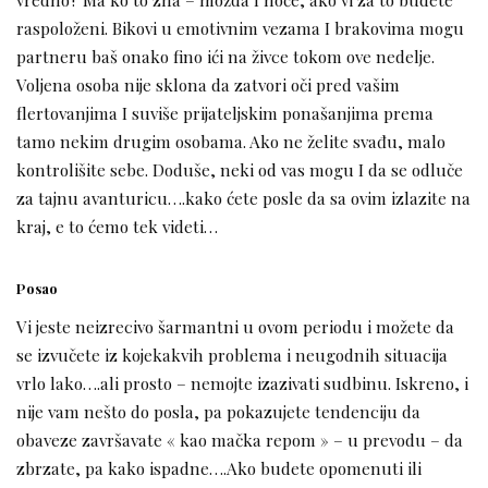
raspoloženi. Bikovi u emotivnim vezama I brakovima mogu
partneru baš onako fino ići na živce tokom ove nedelje.
Voljena osoba nije sklona da zatvori oči pred vašim
flertovanjima I suviše prijateljskim ponašanjima prema
tamo nekim drugim osobama. Ako ne želite svađu, malo
kontrolišite sebe. Doduše, neki od vas mogu I da se odluče
za tajnu avanturicu….kako ćete posle da sa ovim izlazite na
kraj, e to ćemo tek videti…
Posao
Vi jeste neizrecivo šarmantni u ovom periodu i možete da
se izvučete iz kojekakvih problema i neugodnih situacija
vrlo lako….ali prosto – nemojte izazivati sudbinu. Iskreno, i
nije vam nešto do posla, pa pokazujete tendenciju da
obaveze završavate « kao mačka repom » – u prevodu – da
zbrzate, pa kako ispadne….Ako budete opomenuti ili