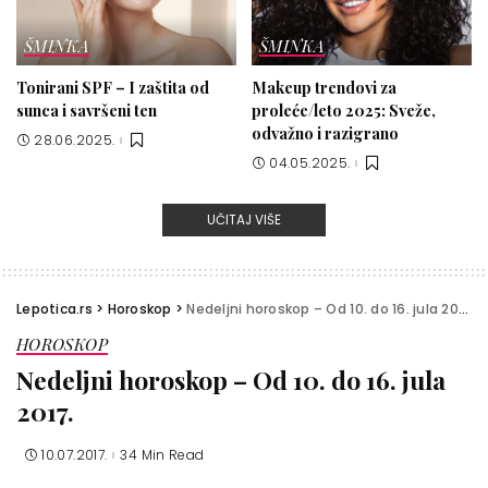
ŠMINKA
ŠMINKA
Tonirani SPF – I zaštita od
Makeup trendovi za
sunca i savršeni ten
proleće/leto 2025: Sveže,
odvažno i razigrano
28.06.2025.
04.05.2025.
UČITAJ VIŠE
Lepotica.rs
>
Horoskop
>
Nedeljni horoskop – Od 10. do 16. jula 2017.
HOROSKOP
Nedeljni horoskop – Od 10. do 16. jula
2017.
10.07.2017.
34 Min Read