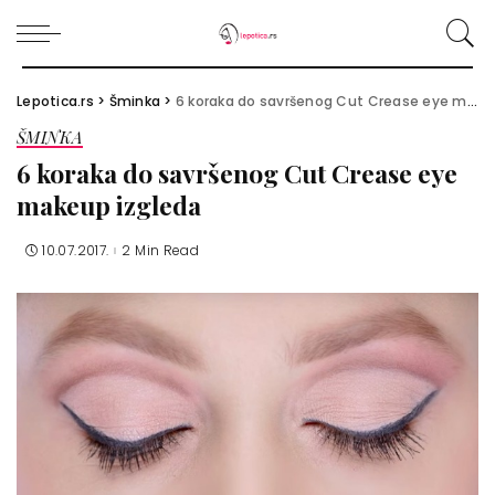
Lepotica.rs
>
Šminka
>
6 koraka do savršenog Cut Crease eye makeup izgleda
ŠMINKA
6 koraka do savršenog Cut Crease eye
makeup izgleda
10.07.2017.
2 Min Read