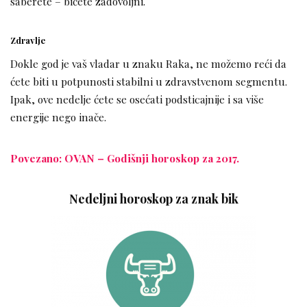
saberete – bićete zadovoljni.
Zdravlje
Dokle god je vaš vladar u znaku Raka, ne možemo reći da
ćete biti u potpunosti stabilni u zdravstvenom segmentu.
Ipak, ove nedelje ćete se osećati podsticajnije i sa više
energije nego inače.
Povezano: OVAN – Godišnji horoskop za 2017.
Nedeljni horoskop za znak bik