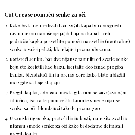
Cut Crease pomoću senke za oči
Kako biste neutralisali boju vaših kapaka i omogućili
ravnomerno nanošenje jačih boja na kapak, celo
područje kapka posvetlite pomoću najsvetlije (neutralne)
senke u vašoj paleti, blendajući prema obrvama.
Koristeći senku, bar dve nijanse tamniju od svetle senke
koju ste koristili kao bazu, iscrtajte deo iznad pregiba
kapka, blendajući liniju prema gore kako biste ublažili
ivice gde se boje stapaju.
Pregib kapka, odnosno mesto gde vam se završava očna
jabučica, isctrajte pomoće što tamnije smeđe nijanse
senke za oči, blendajući takođe prema gore.
U vanjski ugao oka, prateći liniju kosti, nanesite svetliju
nijansu smeđe senke za oči kako bi dodatno definisali
pregib kapka.