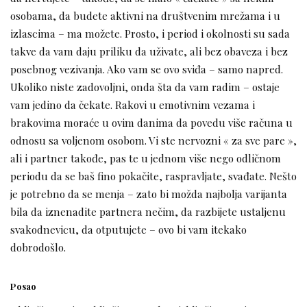
osobama, da budete aktivni na društvenim mrežama i u
izlascima – ma možete. Prosto, i period i okolnosti su sada
takve da vam daju priliku da uživate, ali bez obaveza i bez
posebnog vezivanja. Ako vam se ovo sviđa – samo napred.
Ukoliko niste zadovoljni, onda šta da vam radim – ostaje
vam jedino da čekate. Rakovi u emotivnim vezama i
brakovima moraće u ovim danima da povedu više računa u
odnosu sa voljenom osobom. Vi ste nervozni « za sve pare »,
ali i partner takođe, pas te u jednom više nego odličnom
periodu da se baš fino pokačite, raspravljate, svađate. Nešto
je potrebno da se menja – zato bi možda najbolja varijanta
bila da iznenadite partnera nečim, da razbijete ustaljenu
svakodnevicu, da otputujete – ovo bi vam itekako
dobrodošlo.
Posao