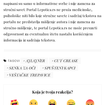
napisani su samo u informativne svrhe i nije zamena za
stručni savet. Portal Lepotica.rs ne pruža medicinske,
psihološke niti bilo koje stručne savete i sadržaj tekstova na
portalu ne predstavlja mišljenje autora i nije zamena za
stručno mišljenje, te portal Lepotica.rs ne može preuzeti
odgovornost za eventualnu štetu nastalu korišćenjem
informacija iz sadržaja tekstova.
AJLAJNER
CUT CREASE
TAGOVI
SENKA ZA OČI
SPUŠTENI KAPCI
VEŠTAČKE TREPAVICE
Koja je tvoja reakcija?