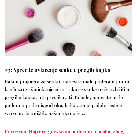
#3: Sprečite uvlačenje senke u pregib kapka
Nakon prajmera za senku, nanesite malo pudera u prahu
kao
bazu
za šminkanje očiju. Tako se senke neće uvlačiti u
pregibe kapka, niti preslikavati. Takođe, nanesite malo
pudera u prahu
ispod oka
, kako vam popadale čestice
senke ne bi uništile našminkano lice.
Povezano: Najveće greške sa puderom u prahu, zbog