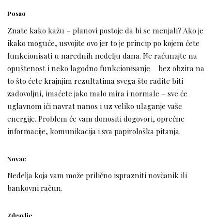
Posao
Znate kako kažu – planovi postoje da bi se menjali? Ako je
ikako moguće, usvojite ovo jer to je princip po kojem ćete
funkcionisati u narednih nedelju dana. Ne računajte na
opuštenost i neko lagodno funkcionisanje – bez obzira na
to što ćete krajnjim rezultatima svega što radite biti
zadovoljni, imaćete jako malo mira i normale – sve će
uglavnom ići navrat nanos i uz veliko ulaganje vaše
energije. Problem će vam donositi dogovori, oprečne
informacije, komunikacija i sva papirološka pitanja.
Novac
Nedelja koja vam može prilično isprazniti novčanik ili
bankovni račun.
Zdravlje