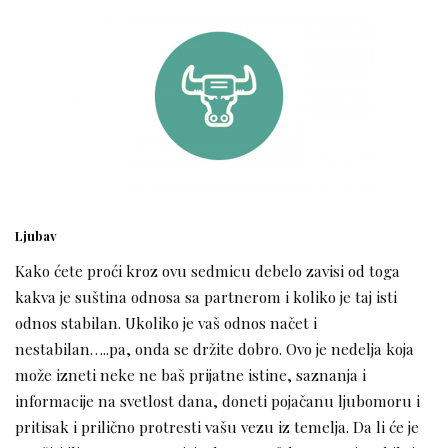
Ljubav
Kako ćete proći kroz ovu sedmicu debelo zavisi od toga
kakva je suština odnosa sa partnerom i koliko je taj isti
odnos stabilan. Ukoliko je vaš odnos načet i
nestabilan…..pa, onda se držite dobro. Ovo je nedelja koja
može izneti neke ne baš prijatne istine, saznanja i
informacije na svetlost dana, doneti pojačanu ljubomoru i
pritisak i prilično protresti vašu vezu iz temelja. Da li će je