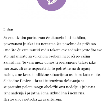
Ljubav
Sa emotivnim partnerom će situacija biti stabilna,
povezanost je jaka i tu nemamo šta posebno da pričamo.
Ono što će vam mutiti vodu tokom ove sedmice jeste što sve
što isplanirate sa voljenom osobom neće ići po vašim
zamislima. To vam može donositi povremene talase jake
nervoze, ali ćete uspevati da to potrošite na drugačiji
način, a ne kroz konfliktne situacije sa osobom koju volite.
Slobodne Device – brza i intenzivna dešavanja sa
suprotnim polom mogu obeležiti ovu nedelju. Ljubavna
iznenađenja i prijatna i ona uzbudljiva i nemirna,
flertovanje i potreba za avanturom.