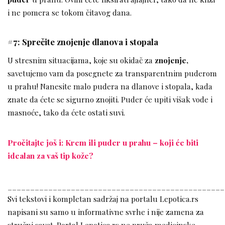
i ne pomera se tokom čitavog dana.
#7: Sprečite znojenje dlanova i stopala
U stresnim situacijama, koje su okidač za
znojenje,
savetujemo vam da posegnete za transparentnim puderom
u prahu! Nanesite malo pudera na dlanove i stopala, kada
znate da ćete se sigurno znojiti. Puder će upiti višak vode i
masnoće, tako da ćete ostati suvi.
Pročitajte još i: Krem ili puder u prahu – koji će biti
idealan za vaš tip kože?
________________________________________________
Svi tekstovi i kompletan sadržaj na portalu Lepotica.rs
napisani su samo u informativne svrhe i nije zamena za
stručni savet. Portal Lepotica.rs ne pruža medicinske,