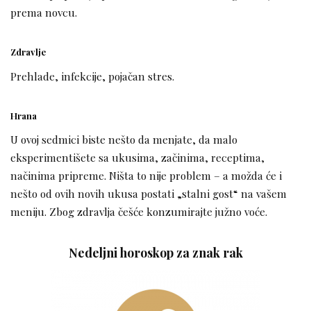
prema novcu.
Zdravlje
Prehlade, infekcije, pojačan stres.
Hrana
U ovoj sedmici biste nešto da menjate, da malo
eksperimentišete sa ukusima, začinima, receptima,
načinima pripreme. Ništa to nije problem – a možda će i
nešto od ovih novih ukusa postati „stalni gost“ na vašem
meniju. Zbog zdravlja češće konzumirajte južno voće.
Nedeljni horoskop za znak rak