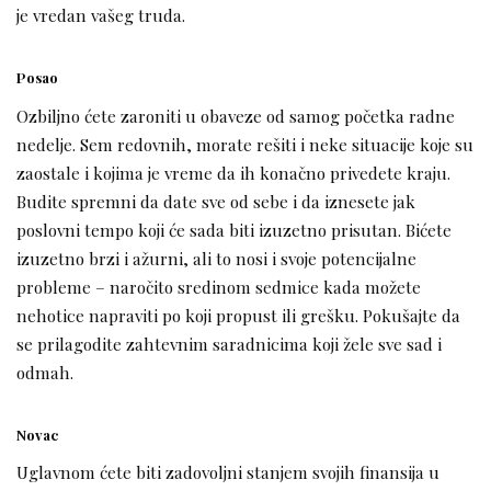
je vredan vašeg truda.
Posao
Ozbiljno ćete zaroniti u obaveze od samog početka radne
nedelje. Sem redovnih, morate rešiti i neke situacije koje su
zaostale i kojima je vreme da ih konačno privedete kraju.
Budite spremni da date sve od sebe i da iznesete jak
poslovni tempo koji će sada biti izuzetno prisutan. Bićete
izuzetno brzi i ažurni, ali to nosi i svoje potencijalne
probleme – naročito sredinom sedmice kada možete
nehotice napraviti po koji propust ili grešku. Pokušajte da
se prilagodite zahtevnim saradnicima koji žele sve sad i
odmah.
Novac
Uglavnom ćete biti zadovoljni stanjem svojih finansija u