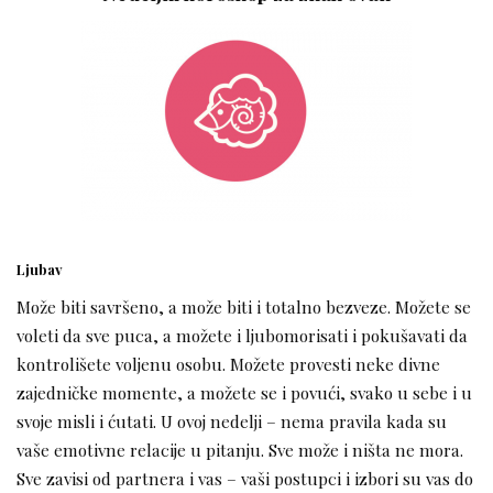
Ljubav
Može biti savršeno, a može biti i totalno bezveze. Možete se
voleti da sve puca, a možete i ljubomorisati i pokušavati da
kontrolišete voljenu osobu. Možete provesti neke divne
zajedničke momente, a možete se i povući, svako u sebe i u
svoje misli i ćutati. U ovoj nedelji – nema pravila kada su
vaše emotivne relacije u pitanju. Sve može i ništa ne mora.
Sve zavisi od partnera i vas – vaši postupci i izbori su vas do