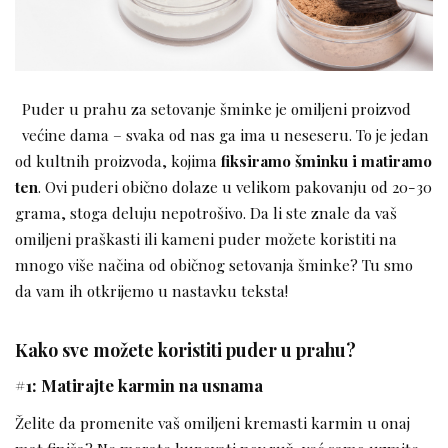
Puder u prahu za setovanje šminke je omiljeni proizvod
većine dama – svaka od nas ga ima u neseseru. To je jedan
od kultnih proizvoda, kojima
fiksiramo šminku i matiramo
ten
. Ovi puderi obično dolaze u velikom pakovanju od 20-30
grama, stoga deluju nepotrošivo. Da li ste znale da vaš
omiljeni praškasti ili kameni puder možete koristiti na
mnogo više načina od običnog setovanja šminke? Tu smo
da vam ih otkrijemo u nastavku teksta!
Kako sve možete koristiti puder u prahu?
#1: Matirajte karmin na usnama
Želite da promenite vaš omiljeni kremasti karmin u onaj