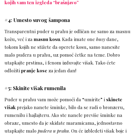
kojih vam ten izgleda “brašnjavo”
#4: Umesto suvog šampona
Transparentni puder u prahu je odličan ne samo za masnu
kožu, već i za
masnu kosu
. Kada imate one
busy
dane,
tokom kojih ne stižete da operete kosu, samo nanesite
malo pudera u prahu, uz pomoć četke na teme. Dobro
utapkajte prstima, i fenom izduvajte višak. Tako ćete
odložiti
pranje kose
za jedan dan!
#5: Skinite višak rumenila
Puder u prahu vam može pomoći da “umirite” i
skinete
višak
prejako nanete šminke, bilo da se radi o bronzeru,
rumenilu i hajlajteru. Ako ste nanele previše šminke na
obraze, umesto da je skidate maramicama, jednostavno
utapkajte malo
pudera u prahu
. On će izbledeti višak boje i