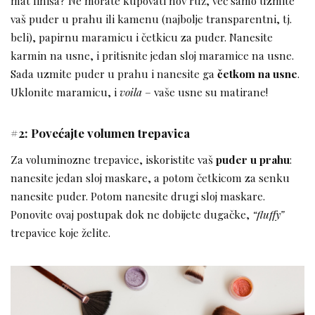
mat finiša? Ne morate kupovati nov ruž, već samo uzmite
vaš puder u prahu ili kamenu (najbolje transparentni, tj.
beli), papirnu maramicu i četkicu za puder. Nanesite
karmin na usne, i pritisnite jedan sloj maramice na usne.
Sada uzmite puder u prahu i nanesite ga
četkom na usne
.
Uklonite maramicu, i
voila
– vaše usne su matirane!
#2: Povećajte volumen trepavica
Za voluminozne trepavice, iskoristite vaš
puder u prahu
:
nanesite jedan sloj maskare, a potom četkicom za senku
nanesite puder. Potom nanesite drugi sloj maskare.
Ponovite ovaj postupak dok ne dobijete dugačke,
“fluffy”
trepavice koje želite.