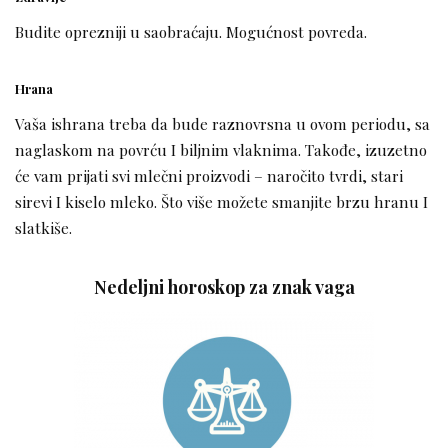
Budite oprezniji u saobraćaju. Mogućnost povreda.
Hrana
Vaša ishrana treba da bude raznovrsna u ovom periodu, sa
naglaskom na povrću I biljnim vlaknima. Takođe, izuzetno
će vam prijati svi mlečni proizvodi – naročito tvrdi, stari
sirevi I kiselo mleko. Što više možete smanjite brzu hranu I
slatkiše.
Nedeljni horoskop za znak vaga