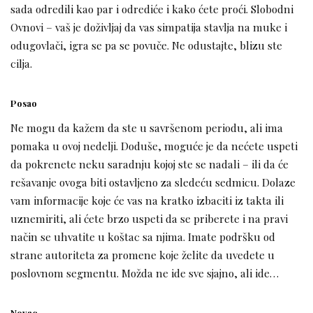
sada odredili kao par i odrediće i kako ćete proći. Slobodni
Ovnovi – vaš je doživljaj da vas simpatija stavlja na muke i
odugovlači, igra se pa se povuče. Ne odustajte, blizu ste
cilja.
Posao
Ne mogu da kažem da ste u savršenom periodu, ali ima
pomaka u ovoj nedelji. Doduše, moguće je da nećete uspeti
da pokrenete neku saradnju kojoj ste se nadali – ili da će
rešavanje ovoga biti ostavljeno za sledeću sedmicu. Dolaze
vam informacije koje će vas na kratko izbaciti iz takta ili
uznemiriti, ali ćete brzo uspeti da se priberete i na pravi
način se uhvatite u koštac sa njima. Imate podršku od
strane autoriteta za promene koje želite da uvedete u
poslovnom segmentu. Možda ne ide sve sjajno, ali ide…
Novac