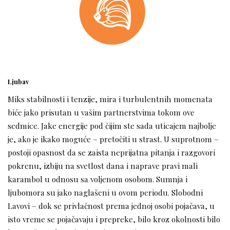
Ljubav
Miks stabilnosti i tenzije, mira i turbulentnih momenata
biće jako prisutan u vašim partnerstvima tokom ove
sedmice. Jake energije pod čijim ste sada uticajem najbolje
je, ako je ikako moguće – pretočiti u strast. U suprotnom –
postoji opasnost da se zaista neprijatna pitanja i razgovori
pokrenu, izbiju na svetlost dana i naprave pravi mali
karambol u odnosu sa voljenom osobom. Sumnja i
ljubomora su jako naglašeni u ovom periodu. Slobodni
Lavovi – dok se privlačnost prema jednoj osobi pojačava, u
isto vreme se pojačavaju i prepreke, bilo kroz okolnosti bilo