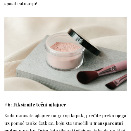
spasiti situaciju!
#6: Fiksirajte tečni ajlajner
Kada nanosite ajlajner na gornji kapak, pređite preko njega
uz pomoć tanke četkice, koju ste umočili u
transparentni
puder
u prahu. Ovim ćete fiksirati ajlajner, tako da ne klizi