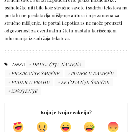
psihološke niti bilo koje stručne savete i sadržaj tekstova na
portalu ne predstavlja mišljenje autora i nije zamena za
stručno mišljenje, te portal Lepotica.rs ne može preuzeti
odgovornost za eventualnu štetu nastalu korišćenjem
informacija iz sadržaja tekstova.
DRUGAČIJA NAMENA
TAGOVI
FIKSIRANJE ŠMINKE
PUDER U KAMENU
PUDER U PRAHU
SETOVANJE ŠMINKE
ZNOJENJE
Koja je tvoja reakcija?