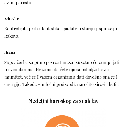
ovom periodu.
Zdravlje
Kontrolišite pritisak ukoliko spadate u stariju populaciju
Rakova.
Hrana
Supe, čorbe sa puno povrća I mesa izuzetno će vam prijati
u ovim danima. Ne samo da ćete njima poboljšati svoj
imunitet, već će I vašem organizmu dati dovoljno snage I
energije. Takođe – mlečni proizvodi, naročito sirevi I kefir.
Nedeljni horoskop za znak lav