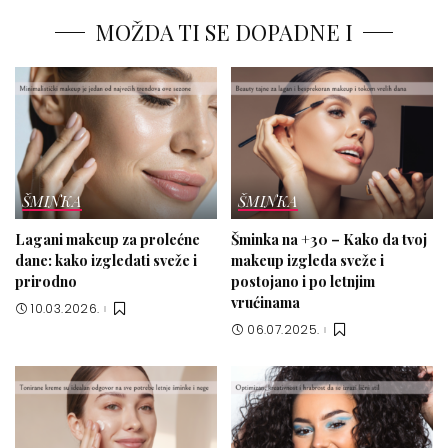
MOŽDA TI SE DOPADNE I
ŠMINKA
ŠMINKA
Lagani makeup za prolećne
Šminka na +30 – Kako da tvoj
dane: kako izgledati sveže i
makeup izgleda sveže i
prirodno
postojano i po letnjim
vrućinama
10.03.2026.
06.07.2025.