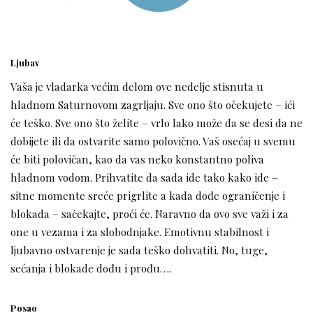
Ljubav
Vaša je vladarka većim delom ove nedelje stisnuta u
hladnom Saturnovom zagrljaju. Sve ono što očekujete – ići
će teško. Sve ono što želite – vrlo lako može da se desi da ne
dobijete ili da ostvarite samo polovično. Vaš osećaj u svemu
će biti polovičan, kao da vas neko konstantno poliva
hladnom vodom. Prihvatite da sada ide tako kako ide –
sitne momente sreće prigrlite a kada dođe ograničenje i
blokada – sačekajte, proći će. Naravno da ovo sve važi i za
one u vezama i za slobodnjake. Emotivnu stabilnost i
ljubavno ostvarenje je sada teško dohvatiti. No, tuge,
sećanja i blokade dođu i prođu….
Posao