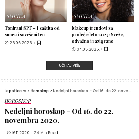
ŠMINKA
ŠMINKA
Tonirani SPF – I zaštita od
Makeup trendovi za
sunca i savršeni ten
proleće/leto 2025: Sveže,
odvažno i razigrano
28.06.2025.
04.05.2025.
UČITAJ VIŠE
Lepotica.rs
>
Horoskop
>
Nedeljni horoskop – Od 16. do 22. novembra 2020.
HOROSKOP
Nedeljni horoskop – Od 16. do 22.
novembra 2020.
16.11.2020.
24 Min Read