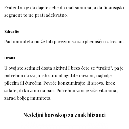
Evidentno je da dajete sebe do maksimuma, a da finansijski
segment to ne prati adekvatno.
Zdravlje
Pad imuniteta može biti povezan sa iscrpljenošću i stresom.
Hrana
U ovoj ste sedmici dosta aktivni I brzo ćete se “trošiti”, pa je
potrebno da svoju ishranu obogatite mesom, najbolje
pilećim ili ćurećim. Povrće konzumirajte ili sirovo, kroz
salate, ili kuvano na pari. Potrebno vam je više vitamina,
zarad boljeg imuniteta.
Nedeljni horoskop za znak blizanci