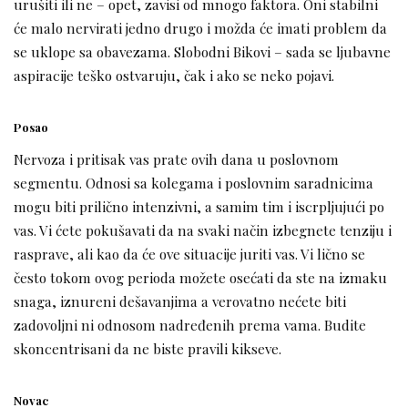
urušiti ili ne – opet, zavisi od mnogo faktora. Oni stabilni
će malo nervirati jedno drugo i možda će imati problem da
se uklope sa obavezama. Slobodni Bikovi – sada se ljubavne
aspiracije teško ostvaruju, čak i ako se neko pojavi.
Posao
Nervoza i pritisak vas prate ovih dana u poslovnom
segmentu. Odnosi sa kolegama i poslovnim saradnicima
mogu biti prilično intenzivni, a samim tim i iscrpljujući po
vas. Vi ćete pokušavati da na svaki način izbegnete tenziju i
rasprave, ali kao da će ove situacije juriti vas. Vi lično se
često tokom ovog perioda možete osećati da ste na izmaku
snaga, iznureni dešavanjima a verovatno nećete biti
zadovoljni ni odnosom nadređenih prema vama. Budite
skoncentrisani da ne biste pravili kikseve.
Novac