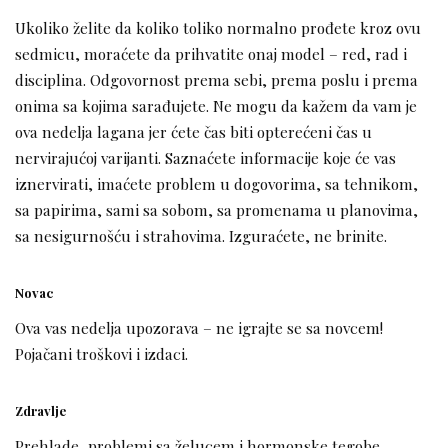
Ukoliko želite da koliko toliko normalno prođete kroz ovu
sedmicu, moraćete da prihvatite onaj model – red, rad i
disciplina. Odgovornost prema sebi, prema poslu i prema
onima sa kojima sarađujete. Ne mogu da kažem da vam je
ova nedelja lagana jer ćete čas biti opterećeni čas u
nervirajućoj varijanti. Saznaćete informacije koje će vas
iznervirati, imaćete problem u dogovorima, sa tehnikom,
sa papirima, sami sa sobom, sa promenama u planovima,
sa nesigurnošću i strahovima. Izguraćete, ne brinite.
Novac
Ova vas nedelja upozorava – ne igrajte se sa novcem!
Pojačani troškovi i izdaci.
Zdravlje
Prehlade, problemi sa želucem i hormonske tegobe.