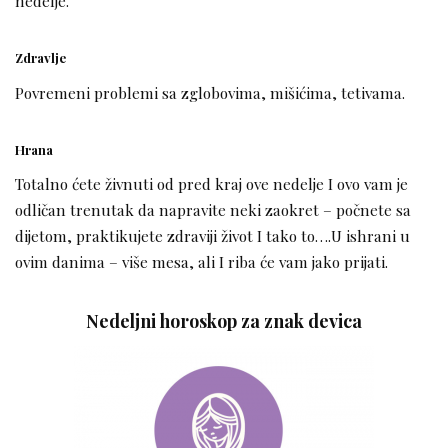
nedelje.
Zdravlje
Povremeni problemi sa zglobovima, mišićima, tetivama.
Hrana
Totalno ćete živnuti od pred kraj ove nedelje I ovo vam je
odličan trenutak da napravite neki zaokret – počnete sa
dijetom, praktikujete zdraviji život I tako to….U ishrani u
ovim danima – više mesa, ali I riba će vam jako prijati.
Nedeljni horoskop za znak devica