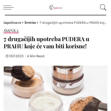
Lepotica.rs
>
Šminka
>
7 drugačijih upotreba PUDERA u PRAHU koje će vam biti korisne!
ŠMINKA
7 drugačijih upotreba PUDERA u
PRAHU koje će vam biti korisne!
16.11.2020.
4 Min Read