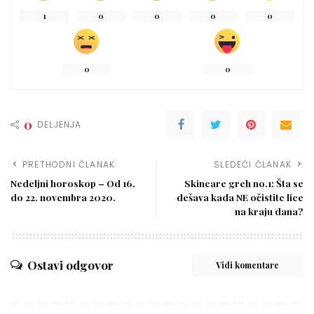
1
0
0
0
0
0
0
0
DELJENJA
PRETHODNI ČLANAK
SLEDEĆI ČLANAK
Nedeljni horoskop – Od 16.
Skincare greh no.1: Šta se
do 22. novembra 2020.
dešava kada NE očistite lice
na kraju dana?
Ostavi odgovor
Vidi komentare