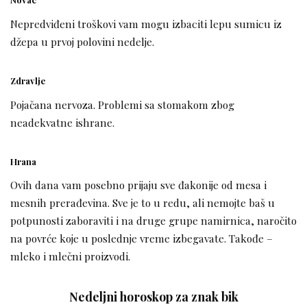
Nepredviđeni troškovi vam mogu izbaciti lepu sumicu iz
džepa u prvoj polovini nedelje.
Zdravlje
Pojačana nervoza. Problemi sa stomakom zbog
neadekvatne ishrane.
Hrana
Ovih dana vam posebno prijaju sve đakonije od mesa i
mesnih prerađevina. Sve je to u redu, ali nemojte baš u
potpunosti zaboraviti i na druge grupe namirnica, naročito
na povrće koje u poslednje vreme izbegavate. Takođe –
mleko i mlečni proizvodi.
Nedeljni horoskop za znak bik