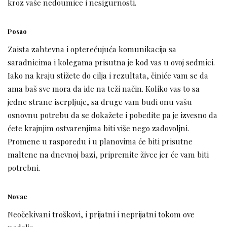
kroz vaše nedoumice i nesigurnosti.
Posao
Zaista zahtevna i opterećujuća komunikacija sa
saradnicima i kolegama prisutna je kod vas u ovoj sedmici.
Iako na kraju stižete do cilja i rezultata, činiće vam se da
ama baš sve mora da ide na teži način. Koliko vas to sa
jedne strane iscrpljuje, sa druge vam budi onu vašu
osnovnu potrebu da se dokažete i pobedite pa je izvesno da
ćete krajnjim ostvarenjima biti više nego zadovoljni.
Promene u rasporedu i u planovima će biti prisutne
maltene na dnevnoj bazi, pripremite živce jer će vam biti
potrebni.
Novac
Neočekivani troškovi, i prijatni i neprijatni tokom ove