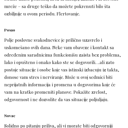
mreže – sa druge teško da možete pokrenuti bilo šta
ozbiljnije u ovom periodu. Flertovanje.
Posao
Polje poslovne svakodnevice je prilično uzavrelo i
uskomešano ovih dana. Neke vam obaveze i kontakt sa
određenim saradnicima funkcionišu zaista bez problema,
lako i opušteno i onako kako ste se dogovorili….ali zato
postoje situacije i osobe koje vas istinski izbacuju iz takta,
donose vam stres i nerviranje. Može u ovoj sedmici biti
neprijatnih informacija i promena u dogovorima koje će
vam na kratko promeniti planove. Pokažite zrelost,
odgovornost i ne dozvolite da vas situacije poljuljaju.
Novac
Solidno po pitanju priliva, ali vi morate biti odgovorniji