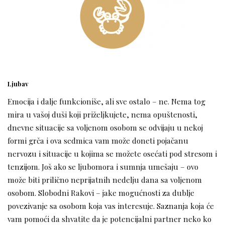
Ljubav
Emocija i dalje funkcioniše, ali sve ostalo – ne. Nema tog
mira u vašoj duši koji priželjkujete, nema opuštenosti,
dnevne situacije sa voljenom osobom se odvijaju u nekoj
formi grča i ova sedmica vam može doneti pojačanu
nervozu i situacije u kojima se možete osećati pod stresom i
tenzijom. Još ako se ljubomora i sumnja umešaju – ovo
može biti prilično neprijatnih nedelju dana sa voljenom
osobom. Slobodni Rakovi – jake mogućnosti za dublje
povezivanje sa osobom koja vas interesuje. Saznanja koja će
vam pomoći da shvatite da je potencijalni partner neko ko