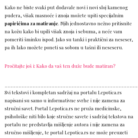
Kako ne biste svaki put dodavale novi i novi sloj kamenog
pudera, višak masnoće i znoja možete upiti specijalnim
papirićima za matiranje
. Njih jednostavno nežno pritisnite
na kožu kako bi upili višak znoja i sebuma, a neće vam
pomeriti šminku ispod. Jako su tanki i praktični za neseser,
pa ih lako možete poneti sa sobom u tašni ili neseseru.
Pročitajte još i: Kako da vaš ten duže bude matiran?
________________________________________________
Svi tekstovi i kompletan sadržaj na portalu Lepotica.rs
napisani su samo u informativne svrhe i nije zamena za
stručni savet. Portal Lepotica.rs ne pruža medicinske,
psihološke niti bilo koje stručne savete i sadržaj tekstova na
portalu ne predstavlja mišljenje autora i nije zamena za
stručno mišljenje, te portal Lepotica.rs ne može preuzeti