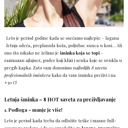
Leto je period godine kada se osećamo najlepše – lagana
letnja odeća, preplanula koža, poljubac sunca u kosi… Ali
ono što nikako ne želimo je
šminka koja se topi
–
razmazan ajlajner, puder koji klizi i senka koje se uvukla u
pregib kapka. Zato vam donosimo najboljih
8 saveta
profesionalnih šminkera
kako da vam šminka preživi i na
+30 C!
Letnja šminka – 8 HOT saveta za preživljavanje
1. Podloga – manje je više!
Leto je period kada treba da odložite teške i masne full-
coverage pudere, i da se opredelite za
lagane, prozračne