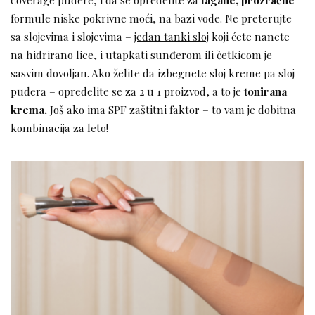
formule niske pokrivne moći, na bazi vode. Ne preterujte
sa slojevima i slojevima –
jedan tanki sloj
koji ćete nanete
na hidrirano lice, i utapkati sunđerom ili četkicom je
sasvim dovoljan. Ako želite da izbegnete sloj kreme pa sloj
pudera – opredelite se za 2 u 1 proizvod, a to je
tonirana
krema.
Još ako ima SPF zaštitni faktor – to vam je dobitna
kombinacija za leto!