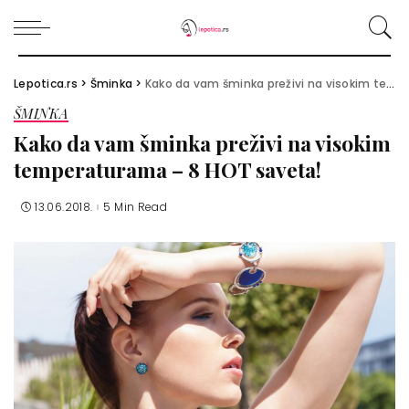
Lepotica.rs
>
Šminka
>
Kako da vam šminka preživi na visokim temperaturama – 8 HOT saveta!
ŠMINKA
Kako da vam šminka preživi na visokim
temperaturama – 8 HOT saveta!
13.06.2018.
5 Min Read