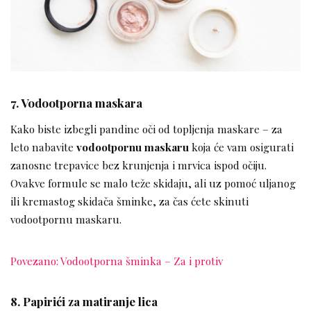
7. Vodootporna maskara
Kako biste izbegli pandine oči od topljenja maskare – za
leto nabavite
vodootpornu maskaru
koja će vam osigurati
zanosne trepavice bez krunjenja i mrvica ispod očiju.
Ovakve formule se malo teže skidaju, ali uz pomoć uljanog
ili kremastog skidača šminke, za čas ćete skinuti
vodootpornu maskaru.
Povezano: Vodootporna šminka – Za i protiv
8. Papirići za matiranje lica