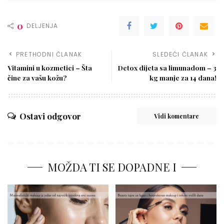
0
DELJENJA
PRETHODNI ČLANAK
SLEDEĆI ČLANAK
Vitamini u kozmetici – Šta
Detox dijeta sa limunadom – 3
čine za vašu kožu?
kg manje za 14 dana!
Ostavi odgovor
Vidi komentare
MOŽDA TI SE DOPADNE I