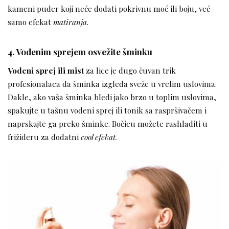
kameni puder koji neće dodati pokrivnu moć ili boju, već
samo efekat
matiranja.
4. Vodenim sprejem osvežite šminku
Vodeni sprej ili mist
za lice je dugo čuvan trik
profesionalaca da šminka izgleda sveže u vrelim uslovima.
Dakle, ako vaša šminka bledi jako brzo u toplim uslovima,
spakujte u tašnu vodeni sprej ili tonik sa raspršivačem i
naprskajte ga preko šminke. Bočicu možete rashladiti u
frižideru za dodatni
cool efekat.