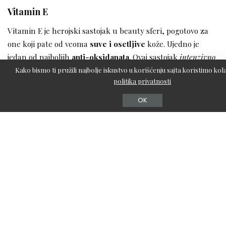
Vitamin E
Vitamin E je herojski sastojak u beauty sferi, pogotovo za
one koji pate od veoma
suve i osetljive
kože. Ujedno je
jedan od najboljih
anti-oksidanata
. Ovaj sastojak
intenzivno
hidrira
i daje glatku i jedru, puniju kožu. Ujedno štiti ćelije
Kako bismo ti pružili najbolje iskustvo u korišćenju sajta koristimo kola
politika privatnosti
od
zagađenj
a. U kombinaciji za vitaminom C je još efektivniji.
OK
Da li vam je potreban?
Ako imate suvu i osetljivu kožu, svesni ste zagađenja,
tražite ekstra hidrataciju – ubacite u negu serum ili
kapsule ulja
vitamina E
, specijalno formulisane za
upotrebu na koži.