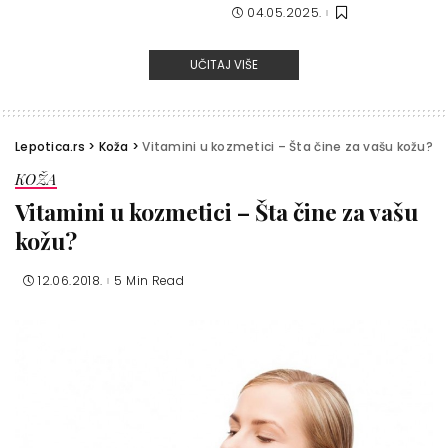
04.05.2025.
UČITAJ VIŠE
Lepotica.rs
>
Koža
>
Vitamini u kozmetici – Šta čine za vašu kožu?
KOŽA
Vitamini u kozmetici – Šta čine za vašu
kožu?
12.06.2018.
5 Min Read