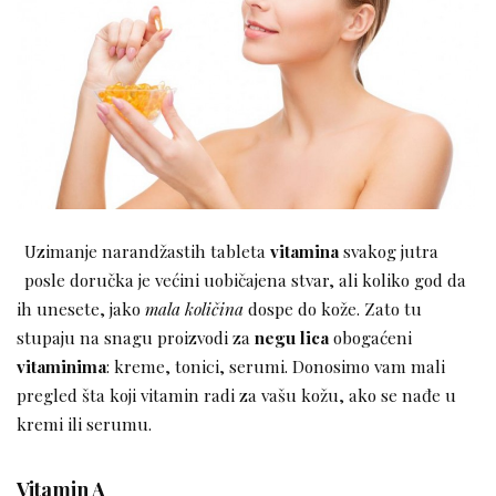
Uzimanje narandžastih tableta
vitamina
svakog jutra
posle doručka je većini uobičajena stvar, ali koliko god da
ih unesete, jako
mala količina
dospe do kože. Zato tu
stupaju na snagu proizvodi za
negu lica
obogaćeni
vitaminima
: kreme, tonici, serumi. Donosimo vam mali
pregled šta koji vitamin radi za vašu kožu, ako se nađe u
kremi ili serumu.
Vitamin A