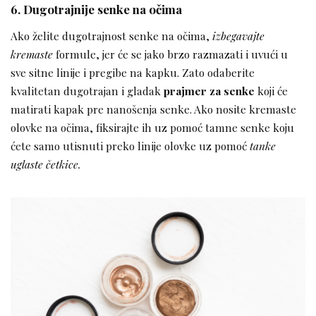
6. Dugotrajnije senke na očima
Ako želite dugotrajnost senke na očima,
izbegavajte
kremaste
formule, jer će se jako brzo razmazati i uvući u
sve sitne linije i pregibe na kapku. Zato odaberite
kvalitetan dugotrajan i gladak
prajmer za senke
koji će
matirati kapak pre nanošenja senke. Ako nosite kremaste
olovke na očima, fiksirajte ih uz pomoć tamne senke koju
ćete samo utisnuti preko linije olovke uz pomoć
tanke
uglaste četkice.