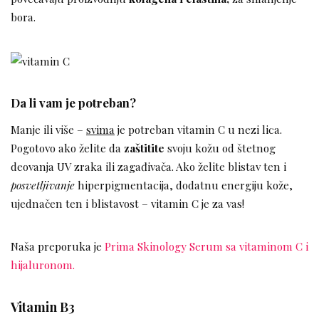
bora.
Da li vam je potreban?
Manje ili više –
svima
je potreban vitamin C u nezi lica.
Pogotovo ako želite da
zaštitite
svoju kožu od štetnog
deovanja UV zraka ili zagađivača. Ako želite blistav ten i
posvetljivanje
hiperpigmentacija, dodatnu energiju kože,
ujednačen ten i blistavost – vitamin C je za vas!
Naša preporuka je
Prima Skinology Serum sa vitaminom C i
hijaluronom.
Vitamin B3