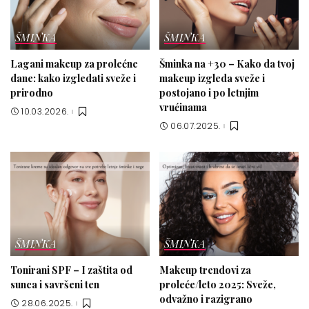
ŠMINKA
ŠMINKA
Lagani makeup za prolećne
Šminka na +30 – Kako da tvoj
dane: kako izgledati sveže i
makeup izgleda sveže i
prirodno
postojano i po letnjim
vrućinama
10.03.2026.
06.07.2025.
ŠMINKA
ŠMINKA
Tonirani SPF – I zaštita od
Makeup trendovi za
sunca i savršeni ten
proleće/leto 2025: Sveže,
odvažno i razigrano
28.06.2025.