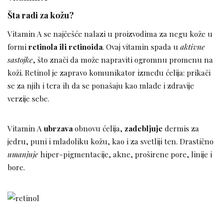
Šta radi za kožu?
Vitamin A se najčešće nalazi u proizvodima za negu kože u
formi
retinola ili retinoida
. Ovaj vitamin spada u
aktivne
sastojke
, što znači da može napraviti ogromnu promenu na
koži. Retinol je zapravo komunikator između ćelija: prikači
se za njih i tera ih da se ponašaju kao mlađe i zdravije
verzije sebe.
Vitamin A
ubrzava
obnovu ćelija,
zadebljuje
dermis za
jedru, puni i mladoliku kožu, kao i za svetliji ten. Drastično
umanjuje
hiper-pigmentacije, akne, proširene pore, linije i
bore.