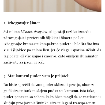
2. Izbegavajte šimer
Svi volimo
blistavi, dewy ten
, ali postoji razlika između
zdravog sjaja i preteranih šljokica i šimera po licu.
Izbegavajte kremaste kompaktne pudere i bilo šta što ima
sjaj i šljokice
po celom licu, jer će vlaga i sparina učiniti da
izgledate još više sjajno i znojavo. Zato omiljeni iluminator
sačuvajte za jesen ili veče.
3. Mat kameni puder vam je prijatelj
Da biste sprečili da vam puder sklizne i prosija, obavezno
ga fiksirajte tankim slojem
pudera u kamenu.
Isto tako,
puder ponesite sa sobom kako biste mogli da se matirate u
slučaju prosijavanja šminke. Birajte lagani transparentni