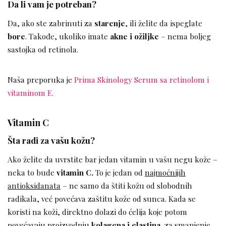
Da li vam je potreban?
Da, ako ste zabrinuti za
starenje
, ili želite da ispeglate
bore
. Takođe, ukoliko imate
akne i ožiljke
– nema boljeg
sastojka od retinola.
Naša preporuka je
Prima Skinology Serum sa retinolom i
vitaminom E.
Vitamin C
Šta radi za vašu kožu?
Ako želite da uvrstite bar jedan vitamin u vašu negu kože –
neka to bude
vitamin C.
To je jedan od
najmoćnijih
antioksidanata
– ne samo da štiti kožu od slobodnih
radikala, već povećava zaštitu kože od sunca. Kada se
koristi na koži, direktno dolazi do ćelija koje potom
povećavaju proizvodnju
kolagena i elastina,
za smanjenje