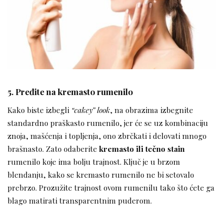
5. Pređite na kremasto rumenilo
Kako biste izbegli
“cakey” look
, na obrazima izbegnite
standardno praškasto rumenilo, jer će se uz kombinaciju
znoja, mašćenja i topljenja, ono zbrčkati i delovati mnogo
brašnasto. Zato odaberite
kremasto ili tečno stain
rumenilo koje ima bolju trajnost. Ključ je u brzom
blendanju, kako se kremasto rumenilo ne bi setovalo
prebrzo. Prozužite trajnost ovom rumenilu tako što ćete ga
blago matirati transparentnim puderom.