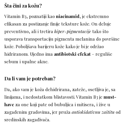
Šta čini za kožu?
Vitamin B3, poznatiji kao
niacinamid
, je ekstremno
efikasan za postizanje finije teksture kože. On deluje
preventivno, ali i tretira
hiper-pigmentacije
tako što
usporava transportaciju pigmenta melanina do površine
kože. Poboljšava barijeru kože kako je bi je održao
hidriranom. Ujedno ima
antibiotski efekat
– reguliše
sebum i upalne akne.
Da li vam je potreban?
Da, ako vam je koža dehidrirana, zateže, osetljiva je, sa
linijama, i nedostatkom blistavosti. Vitamin B3 je
must-
have
za one koji pate od bubuljica i mitisera, i žive u
zagađenim gradovima, jer pruža
antiokidativnu zaštitu
od
sredinskih zagađivača.