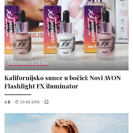
PREPORUČUJEMO
Kalifornijsko sunce u bočici: Novi AVON
Flashlight FX iluminator
J.D.
20.06.2019.
Posted
by