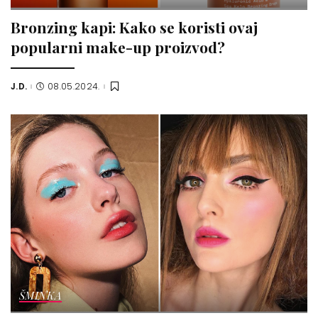
Bronzing kapi: Kako se koristi ovaj
popularni make-up proizvod?
J.D.
08.05.2024.
Posted
by
ŠMINKA