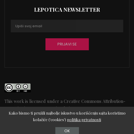
LEPOTICA NEWSLETTER
This work is licensed under a
Creative Commons Attribution-
NoDerivatives 4.0 International License
64
Kako bismo ti pružili najbolje iskustvo u korišćenju sajta koristimo
kolačiće ('cookies')
politika privatnosti
© Copyright 2025 Lepotica.rs
OK