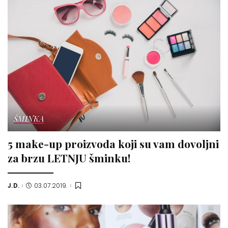
ŠMINKA
5 make-up proizvoda koji su vam dovoljni
za brzu LETNJU šminku!
J.D.
03.07.2019.
Posted
by