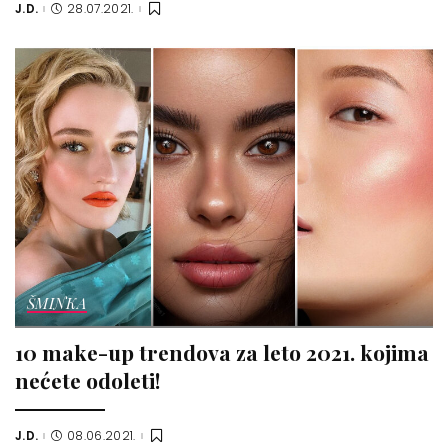
J.D.
28.07.2021.
Posted
by
ŠMINKA
10 make-up trendova za leto 2021. kojima
nećete odoleti!
J.D.
08.06.2021.
Posted