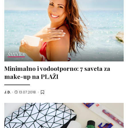
ŠMINKA
Minimalno i vodootporno: 7 saveta za
make-up na PLAŽI
J.D.
13.07.2018.
Posted
by