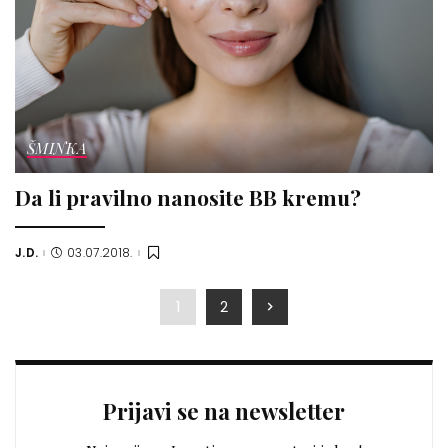
ŠMINKA
Da li pravilno nanosite BB kremu?
J.D.
03.07.2018.
Posted
by
1
2
Prijavi se na newsletter