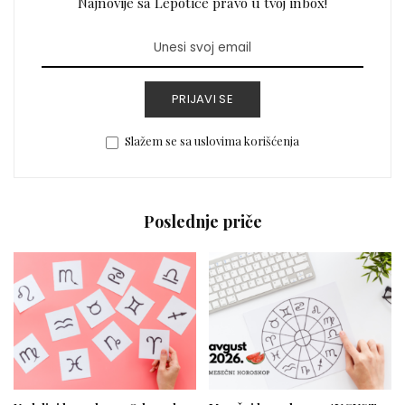
Najnovije sa Lepotice pravo u tvoj inbox!
PRIJAVI SE
Slažem se sa uslovima korišćenja
Poslednje priče