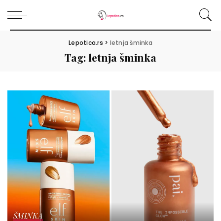
Lepotica.rs
>
letnja šminka
Tag:
letnja šminka
ŠMINKA