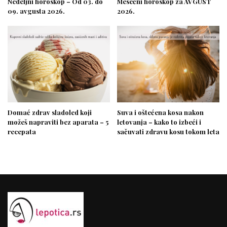
Nedeljni horoskop – Od 03. do
Mesečni horoskop za AVGUST
09. avgusta 2026.
2026.
Domać zdrav sladoled koji
Suva i oštećena kosa nakon
možeš napraviti bez aparata – 5
letovanja – kako to izbeći i
recepata
sačuvati zdravu kosu tokom leta