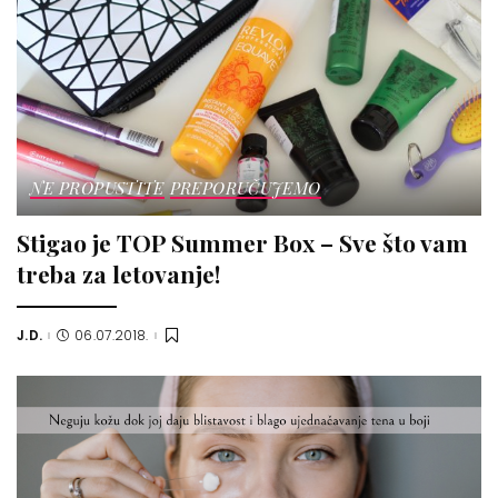
NE PROPUSTITE
PREPORUČUJEMO
Stigao je TOP Summer Box – Sve što vam
treba za letovanje!
J.D.
06.07.2018.
Posted
by