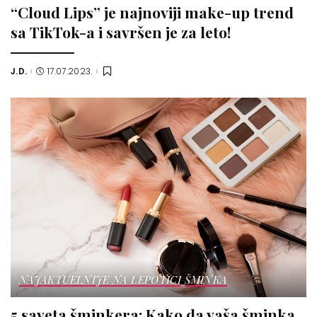
“Cloud Lips” je najnoviji make-up trend
sa TikTok-a i savršen je za leto!
J.D.
17.07.2023.
Posted
by
NAJAKTUELNIJE NA LEPOTICI
ŠMINKA
5 saveta šminkera: Kako da vaša šminka