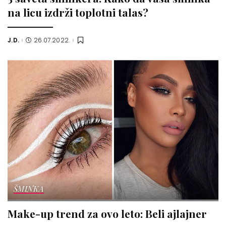
na licu izdrži toplotni talas?
J.D.
26.07.2022.
Posted
by
ŠMINKA
Make-up trend za ovo leto: Beli ajlajner