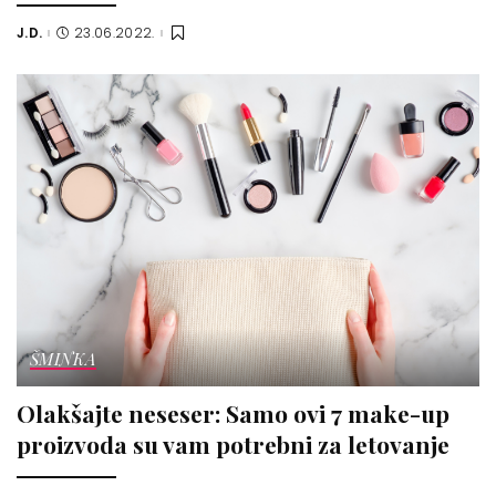
J.D.
23.06.2022.
Posted
by
ŠMINKA
Olakšajte neseser: Samo ovi 7 make-up
proizvoda su vam potrebni za letovanje