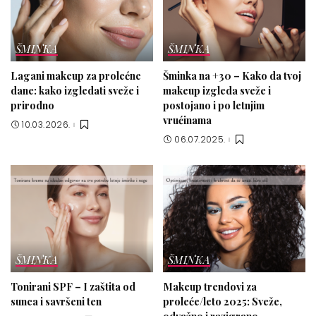
ŠMINKA
ŠMINKA
Lagani makeup za prolećne
Šminka na +30 – Kako da tvoj
dane: kako izgledati sveže i
makeup izgleda sveže i
prirodno
postojano i po letnjim
vrućinama
10.03.2026.
06.07.2025.
ŠMINKA
ŠMINKA
Tonirani SPF – I zaštita od
Makeup trendovi za
sunca i savršeni ten
proleće/leto 2025: Sveže,
odvažno i razigrano