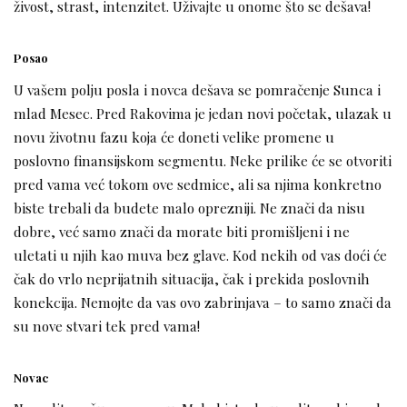
živost, strast, intenzitet. Uživajte u onome što se dešava!
Posao
U vašem polju posla i novca dešava se pomračenje Sunca i
mlad Mesec. Pred Rakovima je jedan novi početak, ulazak u
novu životnu fazu koja će doneti velike promene u
poslovno finansijskom segmentu. Neke prilike će se otvoriti
pred vama već tokom ove sedmice, ali sa njima konkretno
biste trebali da budete malo oprezniji. Ne znači da nisu
dobre, već samo znači da morate biti promišljeni i ne
uletati u njih kao muva bez glave. Kod nekih od vas doći će
čak do vrlo neprijatnih situacija, čak i prekida poslovnih
konekcija. Nemojte da vas ovo zabrinjava – to samo znači da
su nove stvari tek pred vama!
Novac