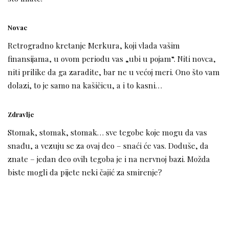
Novac
Retrogradno kretanje Merkura, koji vlada vašim
finansijama, u ovom periodu vas „ubi u pojam“. Niti novca,
niti prilike da ga zaradite, bar ne u većoj meri. Ono što vam
dolazi, to je samo na kašičicu, a i to kasni…
Zdravlje
Stomak, stomak, stomak… sve tegobe koje mogu da vas
snađu, a vezuju se za ovaj deo – snaći će vas. Doduše, da
znate – jedan deo ovih tegoba je i na nervnoj bazi. Možda
biste mogli da pijete neki čajić za smirenje?