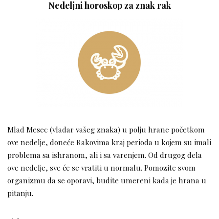
Nedeljni horoskop za znak rak
Mlad Mesec (vladar vašeg znaka) u polju hrane početkom
ove nedelje, doneće Rakovima kraj perioda u kojem su imali
problema sa ishranom, ali i sa varenjem. Od drugog dela
ove nedelje, sve će se vratiti u normalu. Pomozite svom
organizmu da se oporavi, budite umereni kada je hrana u
pitanju.