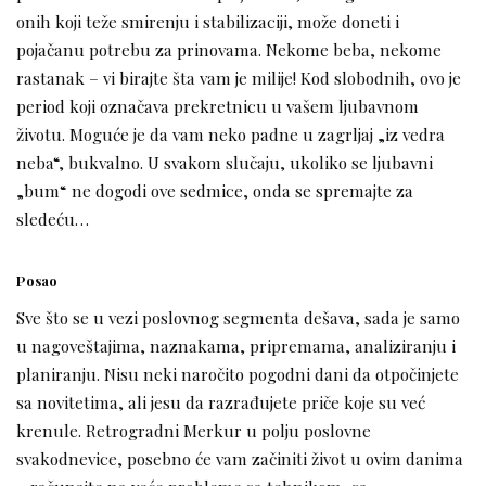
onih koji teže smirenju i stabilizaciji, može doneti i
pojačanu potrebu za prinovama. Nekome beba, nekome
rastanak – vi birajte šta vam je milije! Kod slobodnih, ovo je
period koji označava prekretnicu u vašem ljubavnom
životu. Moguće je da vam neko padne u zagrljaj „iz vedra
neba“, bukvalno. U svakom slučaju, ukoliko se ljubavni
„bum“ ne dogodi ove sedmice, onda se spremajte za
sledeću…
Posao
Sve što se u vezi poslovnog segmenta dešava, sada je samo
u nagoveštajima, naznakama, pripremama, analiziranju i
planiranju. Nisu neki naročito pogodni dani da otpočinjete
sa novitetima, ali jesu da razrađujete priče koje su već
krenule. Retrogradni Merkur u polju poslovne
svakodnevice, posebno će vam začiniti život u ovim danima