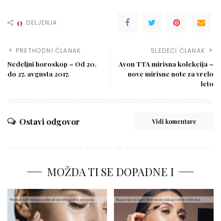
0
DELJENJA
PRETHODNI ČLANAK
SLEDEĆI ČLANAK
Nedeljni horoskop – Od 20.
Avon TTA mirisna kolekcija –
do 27. avgusta 2017.
nove mirisne note za vrelo
leto
Ostavi odgovor
Vidi komentare
MOŽDA TI SE DOPADNE I