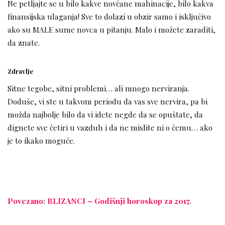
Ne petljajte se u bilo kakve novčane mahinacije, bilo kakva
finansijska ulaganja! Sve to dolazi u obzir samo i isključivo
ako su MALE sume novca u pitanju. Malo i možete zaraditi,
da znate.
Zdravlje
Sitne tegobe, sitni problemi… ali mnogo nerviranja.
Doduše, vi ste u takvom periodu da vas sve nervira, pa bi
možda najbolje bilo da vi idete negde da se opuštate, da
dignete sve četiri u vazduh i da ne mislite ni o čemu… ako
je to ikako moguće.
Povezano: BLIZANCI – Godišnji horoskop za 2017.