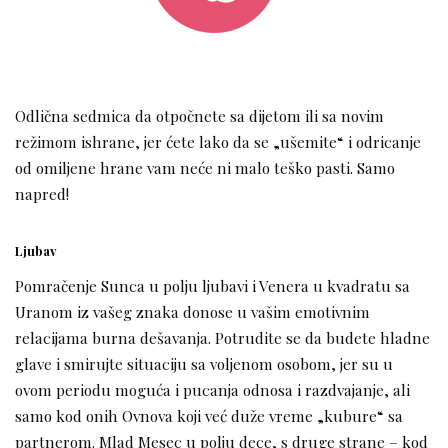
Odlična sedmica da otpočnete sa dijetom ili sa novim
režimom ishrane, jer ćete lako da se „ušemite“ i odricanje
od omiljene hrane vam neće ni malo teško pasti. Samo
napred!
Ljubav
Pomračenje Sunca u polju ljubavi i Venera u kvadratu sa
Uranom iz vašeg znaka donose u vašim emotivnim
relacijama burna dešavanja. Potrudite se da budete hladne
glave i smirujte situaciju sa voljenom osobom, jer su u
ovom periodu moguća i pucanja odnosa i razdvajanje, ali
samo kod onih Ovnova koji već duže vreme „kubure“ sa
partnerom. Mlad Mesec u polju dece, s druge strane – kod