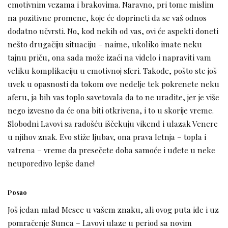
emotivnim vezama i brakovima. Naravno, pri tome mislim
na pozitivne promene, koje će doprineti da se vaš odnos
dodatno učvrsti. No, kod nekih od vas, ovi će aspekti doneti
nešto drugačiju situaciju – naime, ukoliko imate neku
tajnu priču, ona sada može izaći na videlo i napraviti vam
veliku komplikaciju u emotivnoj sferi. Takođe, pošto ste još
uvek u opasnosti da tokom ove nedelje tek pokrenete neku
aferu, ja bih vas toplo savetovala da to ne uradite, jer je više
nego izvesno da će ona biti otkrivena, i to u skorije vreme.
Slobodni Lavovi sa radošću iščekuju vikend i ulazak Venere
u njihov znak. Evo stiže ljubav, ona prava letnja – topla i
vatrena – vreme da presečete doba samoće i uđete u neke
neuporedivo lepše dane!
Posao
Još jedan mlad Mesec u vašem znaku, ali ovog puta ide i uz
pomračenje Sunca – Lavovi ulaze u period sa novim