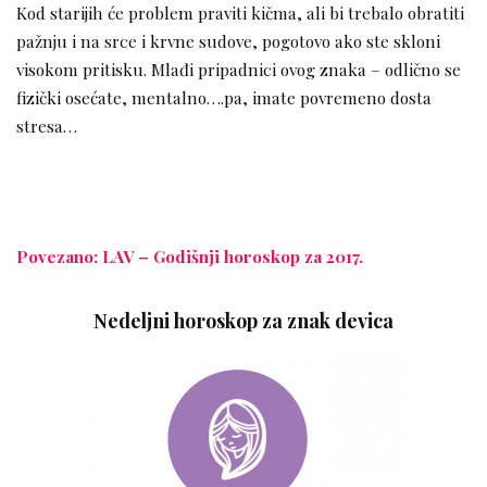
Kod starijih će problem praviti kičma, ali bi trebalo obratiti
pažnju i na srce i krvne sudove, pogotovo ako ste skloni
visokom pritisku. Mlađi pripadnici ovog znaka – odlično se
fizički osećate, mentalno….pa, imate povremeno dosta
stresa…
Povezano: LAV – Godišnji horoskop za 2017.
Nedeljni horoskop za znak devica