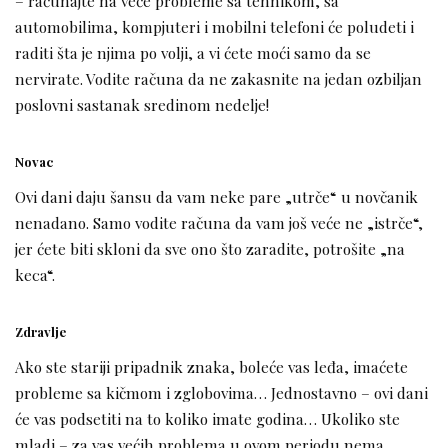
– računajte na veće probleme sa tehnikom, sa
automobilima, kompjuteri i mobilni telefoni će poludeti i
raditi šta je njima po volji, a vi ćete moći samo da se
nervirate. Vodite računa da ne zakasnite na jedan ozbiljan
poslovni sastanak sredinom nedelje!
Novac
Ovi dani daju šansu da vam neke pare „utrče“ u novčanik
nenadano. Samo vodite računa da vam još veće ne „istrče“,
jer ćete biti skloni da sve ono što zaradite, potrošite „na
keca“.
Zdravlje
Ako ste stariji pripadnik znaka, boleće vas leđa, imaćete
probleme sa kičmom i zglobovima… Jednostavno – ovi dani
će vas podsetiti na to koliko imate godina… Ukoliko ste
mladi – za vas većih problema u ovom periodu nema.