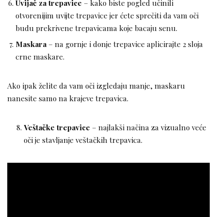
Uvijač za trepavice
– kako biste pogled učinili
otvorenijim uvijte trepavice jer ćete sprečiti da vam oči
budu prekrivene trepavicama koje bacaju senu.
Maskara
– na gornje i donje trepavice aplicirajte 2 sloja
crne maskare.
Ako ipak želite da vam oči izgledaju manje, maskaru
nanesite samo na krajeve trepavica.
Veštačke trepavice
– najlakši načina za vizualno veće
oči je stavljanje veštačkih trepavica.