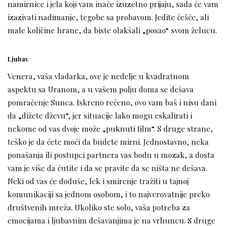
namirnice i jela koji vam inače izuzetno prijaju, sada će vam
izazivati nadimanje, tegobe sa probavom. Jedite češće, ali
male količine hrane, da biste olakšali „posao“ svom želucu.
Ljubav
Venera, vaša vladarka, ove je nedelje u kvadratnom
aspektu sa Uranom, a u vašem polju doma se dešava
pomračenje Sunca. Iskreno rečeno, ovo vam baš i nisu dani
da „dižete dževu“, jer situacije lako mogu eskalirati i
nekome od vas dvoje može „puknuti film“. S druge strane,
teško je da ćete moći da budete mirni. Jednostavno, neka
ponašanja ili postupci partnera vas bodu u mozak, a dosta
vam je više da ćutite i da se pravite da se ništa ne dešava.
Neki od vas će doduše, lek i smirenje tražiti u tajnoj
komunikaciji sa jednom osobom, i to najverovatnije preko
društvenih mreža. Ukoliko ste solo, vaša potreba za
emocijama i ljubavnim dešavanjima je na vrhuncu. S druge