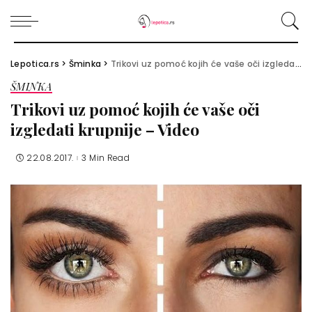
Lepotica.rs
>
Šminka
>
Trikovi uz pomoć kojih će vaše oči izgledati krupnije – Video
ŠMINKA
Trikovi uz pomoć kojih će vaše oči
izgledati krupnije – Video
22.08.2017.
3 Min Read