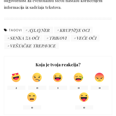
odgovornost za eventualnu štetu nastalu korišćenjem
informacija iz sadržaja tekstova.
AJLAJNER
KRUPNIJE OCI
TAGOVI
SENKA ZA OČI
TRIKOVI
VEĆE OČI
VEŠTAČKE TREPAVICE
Koja je tvoja reakcija?
2
0
1
0
0
0
0