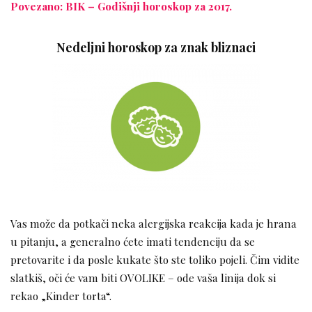
Povezano: BIK – Godišnji horoskop za 2017.
Nedeljni horoskop za znak bliznaci
Vas može da potkači neka alergijska reakcija kada je hrana
u pitanju, a generalno ćete imati tendenciju da se
pretovarite i da posle kukate što ste toliko pojeli. Čim vidite
slatkiš, oči će vam biti OVOLIKE – ode vaša linija dok si
rekao „Kinder torta“.