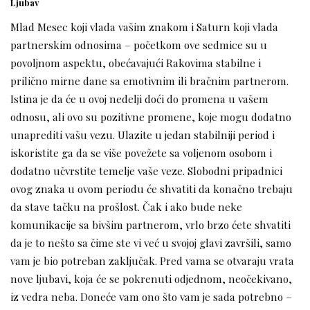
Ljubav
Mlad Mesec koji vlada vašim znakom i Saturn koji vlada
partnerskim odnosima – početkom ove sedmice su u
povoljnom aspektu, obećavajući Rakovima stabilne i
prilično mirne dane sa emotivnim ili bračnim partnerom.
Istina je da će u ovoj nedelji doći do promena u vašem
odnosu, ali ovo su pozitivne promene, koje mogu dodatno
unaprediti vašu vezu. Ulazite u jedan stabilniji period i
iskoristite ga da se više povežete sa voljenom osobom i
dodatno učvrstite temelje vaše veze. Slobodni pripadnici
ovog znaka u ovom periodu će shvatiti da konačno trebaju
da stave tačku na prošlost. Čak i ako bude neke
komunikacije sa bivšim partnerom, vrlo brzo ćete shvatiti
da je to nešto sa čime ste vi već u svojoj glavi završili, samo
vam je bio potreban zaključak. Pred vama se otvaraju vrata
nove ljubavi, koja će se pokrenuti odjednom, neočekivano,
iz vedra neba. Doneće vam ono što vam je sada potrebno –