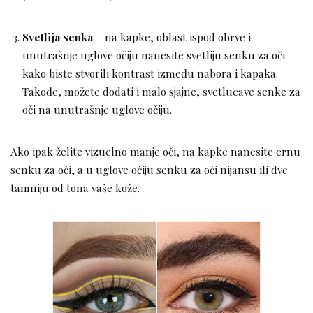
Svetlija senka
– na kapke, oblast ispod obrve i
unutrašnje uglove očiju nanesite svetliju senku za oči
kako biste stvorili kontrast između nabora i kapaka.
Takođe, možete dodati i malo sjajne, svetlucave senke za
oči na unutrašnje uglove očiju.
Ako ipak želite vizuelno manje oči, na kapke nanesite crnu
senku za oči, a u uglove očiju senku za oči nijansu ili dve
tamniju od tona vaše kože.