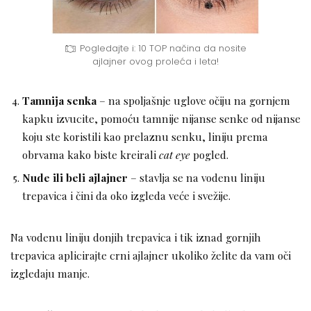
Pogledajte i: 10 TOP načina da nosite
ajlajner ovog proleća i leta!
Tamnija senka
– na spoljašnje uglove očiju na gornjem
kapku izvucite, pomoću tamnije nijanse senke od nijanse
koju ste koristili kao prelaznu senku, liniju prema
obrvama kako biste kreirali
cat eye
pogled.
Nude ili beli ajlajner
– stavlja se na vodenu liniju
trepavica i čini da oko izgleda veće i svežije.
Na vodenu liniju donjih trepavica i tik iznad gornjih
trepavica aplicirajte crni ajlajner ukoliko želite da vam oči
izgledaju manje.