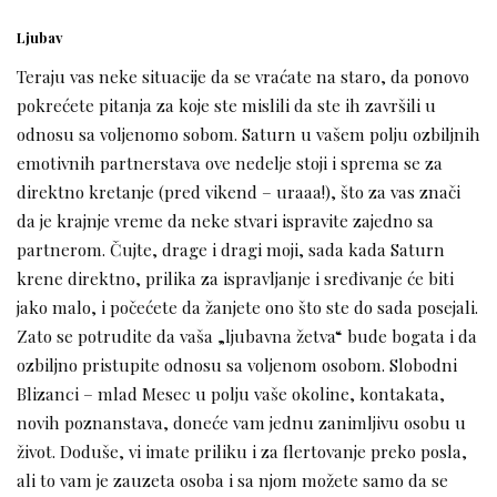
Ljubav
Teraju vas neke situacije da se vraćate na staro, da ponovo
pokrećete pitanja za koje ste mislili da ste ih završili u
odnosu sa voljenomo sobom. Saturn u vašem polju ozbiljnih
emotivnih partnerstava ove nedelje stoji i sprema se za
direktno kretanje (pred vikend – uraaa!), što za vas znači
da je krajnje vreme da neke stvari ispravite zajedno sa
partnerom. Čujte, drage i dragi moji, sada kada Saturn
krene direktno, prilika za ispravljanje i sređivanje će biti
jako malo, i počećete da žanjete ono što ste do sada posejali.
Zato se potrudite da vaša „ljubavna žetva“ bude bogata i da
ozbiljno pristupite odnosu sa voljenom osobom. Slobodni
Blizanci – mlad Mesec u polju vaše okoline, kontakata,
novih poznanstava, doneće vam jednu zanimljivu osobu u
život. Doduše, vi imate priliku i za flertovanje preko posla,
ali to vam je zauzeta osoba i sa njom možete samo da se