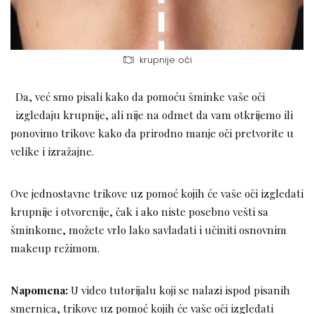
krupnije oči
Da, već smo pisali kako da pomoću šminke vaše oči
izgledaju krupnije, ali nije na odmet da vam otkrijemo ili
ponovimo trikove kako da prirodno manje oči pretvorite u
velike i izražajne.
Ove jednostavne trikove uz pomoć kojih će vaše oči izgledati
krupnije i otvorenije, čak i ako niste posebno vešti sa
šminkome, možete vrlo lako savladati i učiniti osnovnim
makeup režimom.
Napomena:
U video tutorijalu koji se nalazi ispod pisanih
smernica, trikove uz pomoć kojih će vaše oči izgledati