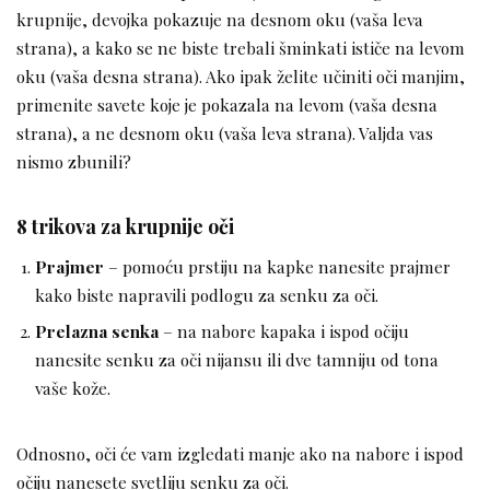
krupnije, devojka pokazuje na desnom oku (vaša leva
strana), a kako se ne biste trebali šminkati ističe na levom
oku (vaša desna strana). Ako ipak želite učiniti oči manjim,
primenite savete koje je pokazala na levom (vaša desna
strana), a ne desnom oku (vaša leva strana). Valjda vas
nismo zbunili?
8 trikova za krupnije oči
Prajmer
– pomoću prstiju na kapke nanesite prajmer
kako biste napravili podlogu za senku za oči.
Prelazna senka
– na nabore kapaka i ispod očiju
nanesite senku za oči nijansu ili dve tamniju od tona
vaše kože.
Odnosno, oči će vam izgledati manje ako na nabore i ispod
očiju nanesete svetliju senku za oči.