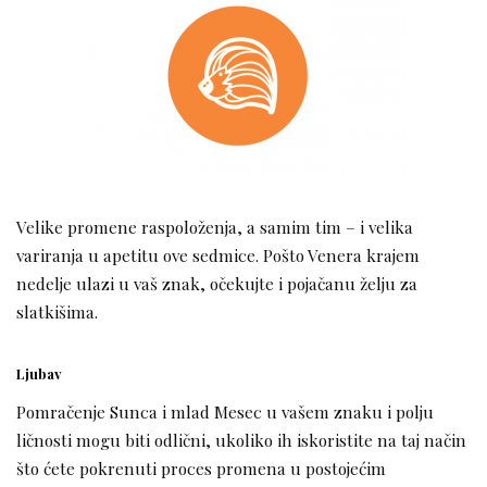
Velike promene raspoloženja, a samim tim – i velika
variranja u apetitu ove sedmice. Pošto Venera krajem
nedelje ulazi u vaš znak, očekujte i pojačanu želju za
slatkišima.
Ljubav
Pomračenje Sunca i mlad Mesec u vašem znaku i polju
ličnosti mogu biti odlični, ukoliko ih iskoristite na taj način
što ćete pokrenuti proces promena u postojećim