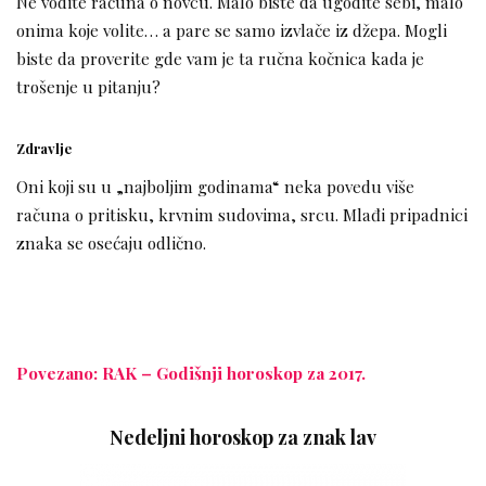
Ne vodite računa o novcu. Malo biste da ugodite sebi, malo
onima koje volite… a pare se samo izvlače iz džepa. Mogli
biste da proverite gde vam je ta ručna kočnica kada je
trošenje u pitanju?
Zdravlje
Oni koji su u „najboljim godinama“ neka povedu više
računa o pritisku, krvnim sudovima, srcu. Mlađi pripadnici
znaka se osećaju odlično.
Povezano: RAK – Godišnji horoskop za 2017.
Nedeljni horoskop za znak lav