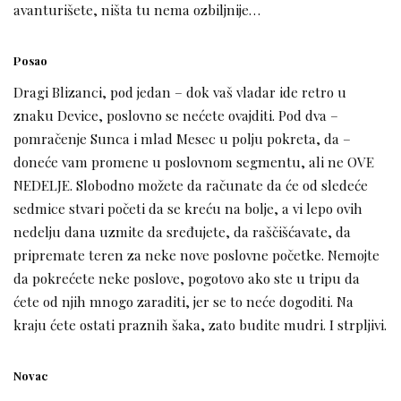
avanturišete, ništa tu nema ozbiljnije…
Posao
Dragi Blizanci, pod jedan – dok vaš vladar ide retro u
znaku Device, poslovno se nećete ovajditi. Pod dva –
pomračenje Sunca i mlad Mesec u polju pokreta, da –
doneće vam promene u poslovnom segmentu, ali ne OVE
NEDELJE. Slobodno možete da računate da će od sledeće
sedmice stvari početi da se kreću na bolje, a vi lepo ovih
nedelju dana uzmite da sređujete, da raščišćavate, da
pripremate teren za neke nove poslovne početke. Nemojte
da pokrećete neke poslove, pogotovo ako ste u tripu da
ćete od njih mnogo zaraditi, jer se to neće dogoditi. Na
kraju ćete ostati praznih šaka, zato budite mudri. I strpljivi.
Novac