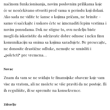
načinom funkcionisanja, novim poslovnim prilikama koje
će se neočekivano otvoriti pred vama u periodu koji dolazi.
Ako sada ne vidite te šanse o kojima pričam, ne brinite –
samo vi sačekajte i uskoro ćete se iznenaditi lepim vestima i
novim ponudama. Dok ne stigne to, ovu nedelju biste
mogli da iskoristite da održavate dobre odnose i neku finu
komunikaciju sa onima sa kojima sarađujete. Ne presecajte,
ne donosite drastične odluke, nemojte se umisliti i
„poleteti“ pre vremena…
Novac
Znam da vam se ne sviđaju te finansijske obaveze koje vam
vise za vratom, ali ne možete se više praviti da ne postoje. Ili
ih regulišite, ili se spremite na konsekvence.
Zdravlje