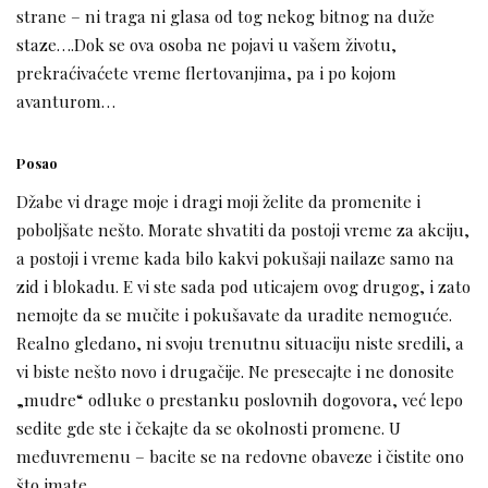
strane – ni traga ni glasa od tog nekog bitnog na duže
staze….Dok se ova osoba ne pojavi u vašem životu,
prekraćivaćete vreme flertovanjima, pa i po kojom
avanturom…
Posao
Džabe vi drage moje i dragi moji želite da promenite i
poboljšate nešto. Morate shvatiti da postoji vreme za akciju,
a postoji i vreme kada bilo kakvi pokušaji nailaze samo na
zid i blokadu. E vi ste sada pod uticajem ovog drugog, i zato
nemojte da se mučite i pokušavate da uradite nemoguće.
Realno gledano, ni svoju trenutnu situaciju niste sredili, a
vi biste nešto novo i drugačije. Ne presecajte i ne donosite
„mudre“ odluke o prestanku poslovnih dogovora, već lepo
sedite gde ste i čekajte da se okolnosti promene. U
međuvremenu – bacite se na redovne obaveze i čistite ono
što imate.