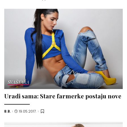
by
SVAŠTARA
Uradi sama: Stare farmerke postaju nove
B.B.
19.05.2017.
Posted
by