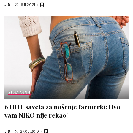
J.D.
16.11.2021.
Posted
by
SVAŠTARA
6 HOT saveta za nošenje farmerki: Ovo
vam NIKO nije rekao!
J.D.
27.06.2019.
Posted