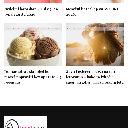
Nedeljni horoskop – Od 03. do
Mesečni horoskop za AVGUST
09. avgusta 2026.
2026.
Domać zdrav sladoled koji
Suva i oštećena kosa nakon
možeš napraviti bez aparata – 5
letovanja – kako to izbeći i
recepata
sačuvati zdravu kosu tokom leta