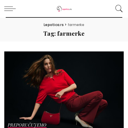
Lepotica.rs
>
farmerke
Tag:
farmerke
PREPORUČUJEMO