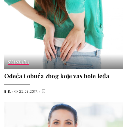
SVAŠTARA
Odeća i obuća zbog koje vas bole leđa
B.B.
22.03.2017.
Posted
by