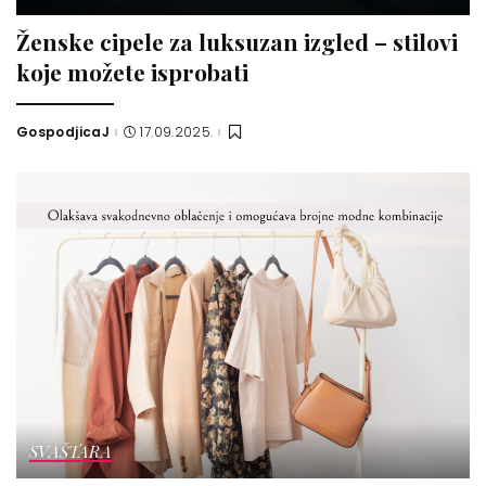
Ženske cipele za luksuzan izgled – stilovi
koje možete isprobati
GospodjicaJ
17.09.2025.
Posted
by
SVAŠTARA