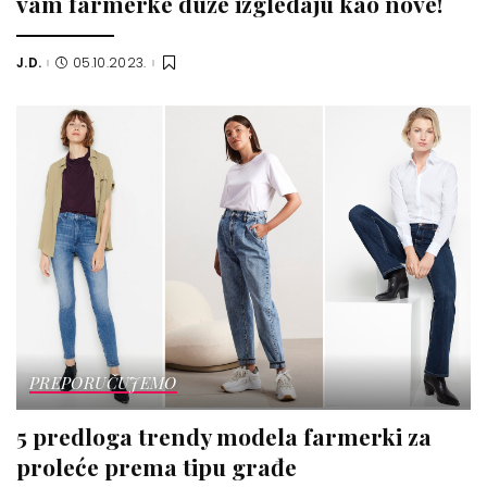
vam farmerke duže izgledaju kao nove!
J.D.
05.10.2023.
Posted
by
PREPORUČUJEMO
5 predloga trendy modela farmerki za
proleće prema tipu građe