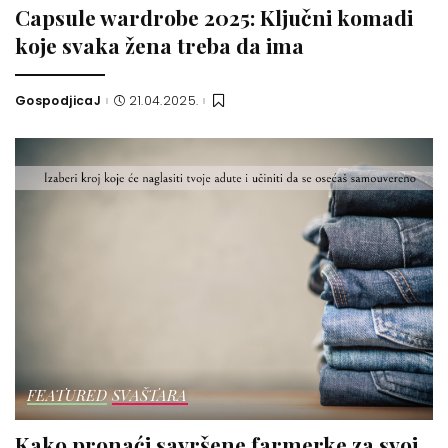
Capsule wardrobe 2025: Ključni komadi
koje svaka žena treba da ima
GospodjicaJ
21.04.2025.
Posted
by
FEATURED
SVAŠTARA
Kako pronaći savršene farmerke za svoj