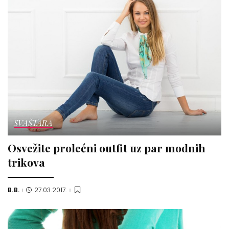
SVAŠTARA
Osvežite prolećni outfit uz par modnih
trikova
B.B.
27.03.2017.
Posted
by