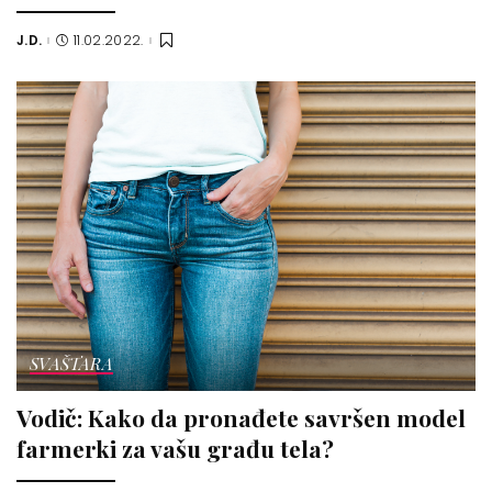
J.D.
11.02.2022.
Posted
by
SVAŠTARA
Vodič: Kako da pronađete savršen model
farmerki za vašu građu tela?