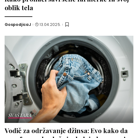
oblik tela
GospodjicaJ
13.04.2025.
Posted
by
SVAŠTARA
Vodič za održavanje džinsa: Evo kako da