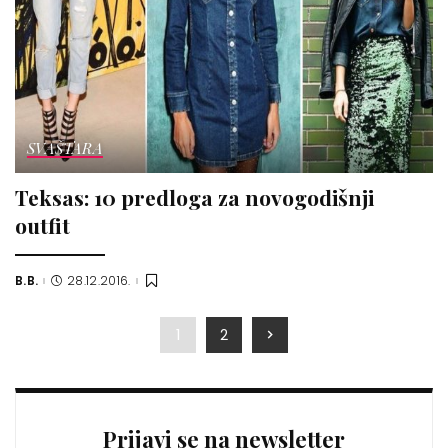
SVAŠTARA
Teksas: 10 predloga za novogodišnji
outfit
B.B.
28.12.2016.
Posted
by
1
2
Prijavi se na newsletter