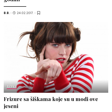
B.B.
24.02.2017.
Posted
by
KOSA
Frizure sa šiškama koje su u modi ove
jeseni