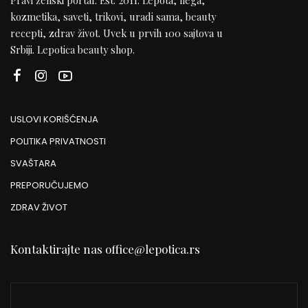
Pravi ženski portal. Est. 2011. Lepota, nega,
kozmetika, saveti, trikovi, uradi sama, beauty
recepti, zdrav život. Uvek u prvih 100 sajtova u
Srbiji. Lepotica beauty shop.
USLOVI KORIŠĆENJA
POLITIKA PRIVATNOSTI
SVAŠTARA
PREPORUČUJEMO
ZDRAV ŽIVOT
Kontaktirajte nas
office@lepotica.rs