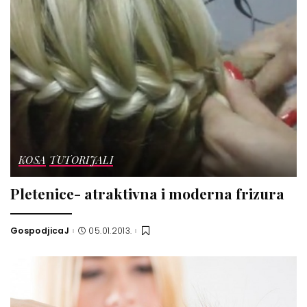
KOSA
TUTORIJALI
Pletenice- atraktivna i moderna frizura
GospodjicaJ
05.01.2013.
Posted
by