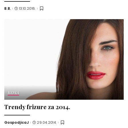
B.B.
13.10.2016.
Posted
by
KOSA
Trendy frizure za 2014.
GospodjicaJ
29.04.2014.
Posted
by