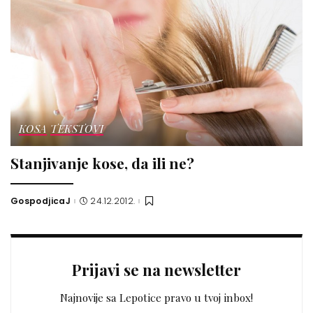
KOSA
TEKSTOVI
Stanjivanje kose, da ili ne?
GospodjicaJ
24.12.2012.
Posted
by
Prijavi se na newsletter
Najnovije sa Lepotice pravo u tvoj inbox!