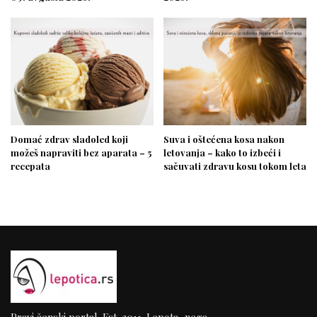
Domać zdrav sladoled koji
Suva i oštećena kosa nakon
možeš napraviti bez aparata – 5
letovanja – kako to izbeći i
recepata
sačuvati zdravu kosu tokom leta