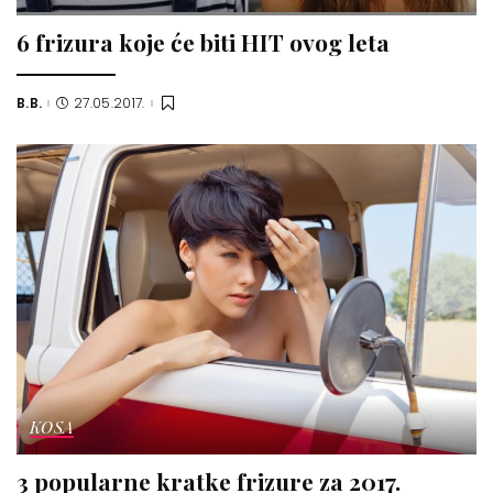
6 frizura koje će biti HIT ovog leta
B.B.
27.05.2017.
Posted
by
KOSA
3 popularne kratke frizure za 2017.