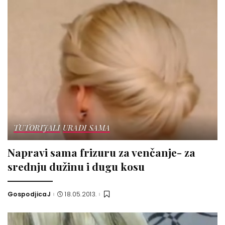
TUTORIJALI
URADI SAMA
Napravi sama frizuru za venčanje- za
srednju dužinu i dugu kosu
GospodjicaJ
18.05.2013.
Posted
by