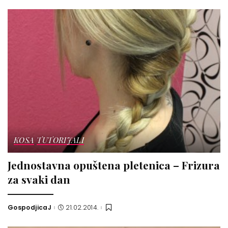
KOSA
TUTORIJALI
Jednostavna opuštena pletenica – Frizura
za svaki dan
GospodjicaJ
21.02.2014.
Posted
by