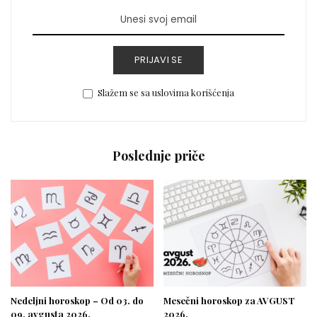
PRIJAVI SE
Slažem se sa uslovima korišćenja
Poslednje priče
Nedeljni horoskop – Od 03. do
Mesečni horoskop za AVGUST
09. avgusta 2026.
2026.