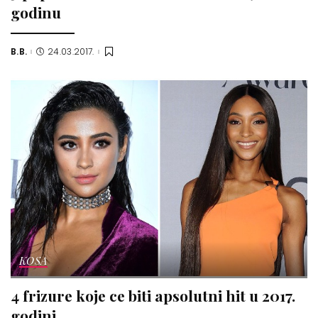
godinu
B.B.
24.03.2017.
Posted
by
KOSA
4 frizure koje ce biti apsolutni hit u 2017.
godini