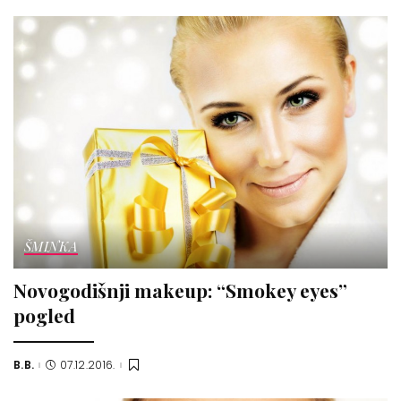
ŠMINKA
Novogodišnji makeup: “Smokey eyes”
pogled
B.B.
07.12.2016.
Posted
by