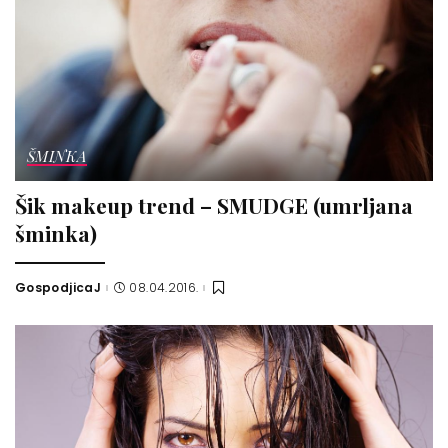
ŠMINKA
Šik makeup trend – SMUDGE (umrljana
šminka)
GospodjicaJ
08.04.2016.
Posted
by