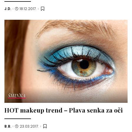
J.D.
18.12.2017.
Posted
by
ŠMINKA
HOT makeup trend – Plava senka za oči
B.B.
23.03.2017.
Posted
by