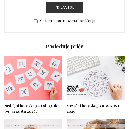
PRIJAVI SE
Slažem se sa uslovima korišćenja
Poslednje priče
Nedeljni horoskop – Od 03. do
Mesečni horoskop za AVGUST
09. avgusta 2026.
2026.