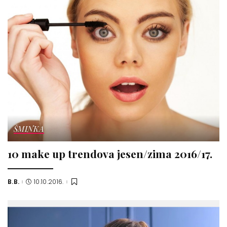
ŠMINKA
10 make up trendova jesen/zima 2016/17.
B.B.
10.10.2016.
Posted
by