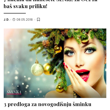
baš svaku priliku!
J.D.
08.05.2018.
Posted
by
ŠMINKA
3 predloga za novogodišnju šminku