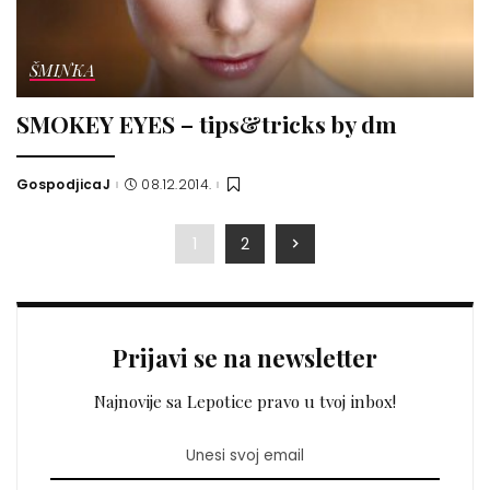
ŠMINKA
SMOKEY EYES – tips&tricks by dm
GospodjicaJ
08.12.2014.
Posted
by
1
2
Prijavi se na newsletter
Najnovije sa Lepotice pravo u tvoj inbox!