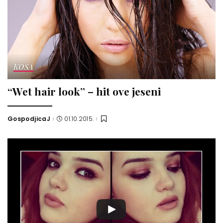
KOSA
“Wet hair look” – hit ove jeseni
GospodjicaJ
01.10.2015.
Posted
by