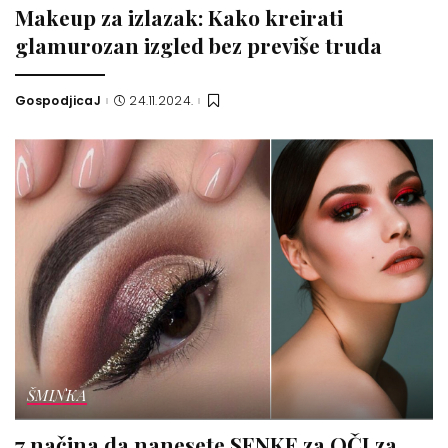
Makeup za izlazak: Kako kreirati
glamurozan izgled bez previše truda
GospodjicaJ
24.11.2024.
Posted
by
ŠMINKA
7 načina da nanesete SENKE za OČI za