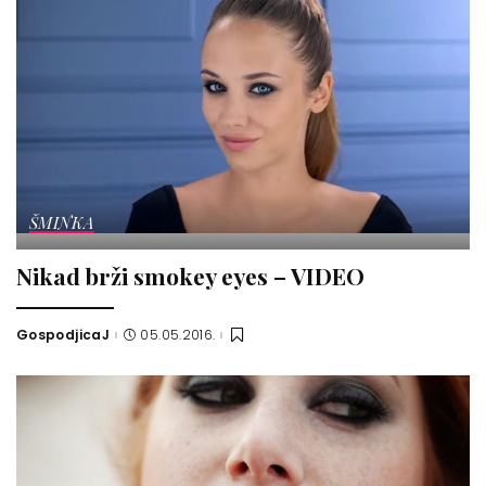
ŠMINKA
Nikad brži smokey eyes – VIDEO
GospodjicaJ
05.05.2016.
Posted
by