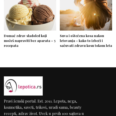
Domać zdrav sladoled koji
Suva i oštećena kosa nakon
možeš napraviti bez aparata – 5
letovanja – kako to izbeći i
recepata
sačuvati zdravu kosu tokom leta
Pravi ženski portal. Est. 2011. Lepota, nega,
kozmetika, saveti, trikovi, uradi sama, beauty
recepti, zdrav život. Uvek u prvih 100 sajtova u