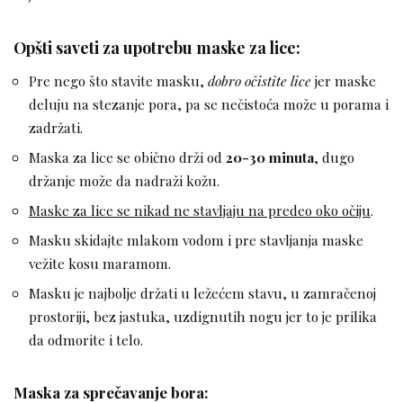
Opšti saveti za upotrebu maske za lice:
Pre nego što stavite masku,
dobro očistite lice
jer maske
deluju na stezanje pora, pa se nečistoća može u porama i
zadržati.
Maska za lice se obično drži od
20-30 minuta
, dugo
držanje može da nadraži kožu.
Maske za lice se nikad ne stavljaju na predeo oko očiju
.
Masku skidajte mlakom vodom i pre stavljanja maske
vežite kosu maramom.
Masku je najbolje držati u ležećem stavu, u zamračenoj
prostoriji, bez jastuka, uzdignutih nogu jer to je prilika
da odmorite i telo.
Maska za sprečavanje bora: