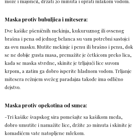
može i majonez, držati 20 minuta i oprati mlakom vodom.
Maska protiv bubuljica i mitesera:
Dve kašike pšeničnih mekinja, kukuruznog ili ovsenog
brašna i pena od jednog belanca su vam potrebni sastojci
za ovu masku. Mutite mekinje i penu ili brašno i penu, dok
se ne dobije gusta masa, premažite je četkicom preko lica,
kada se maska stvrdne, skinite je trljajući lice suvom
krpom, a zatim ga dobro isperite hladnom vodom. Trljanje
mitesera režnjem svežeg paradajza takođe ima odlično
dejstvo.
Maska protiv opekotina od sunca:
-Tri kašike švapskog sira pomešajte sa kašikom meda,
dobro umutite i namažite lice, držite 20 minuta i skinite je
komadićem vate natopljene mlekom.