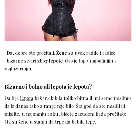
Da, dobro ste pročitali.
Žene
su uvek radile i radiće
bizarne stvari zbog
lepote
. Ovo je
top 5 najboljnijih i
najbizarnijih
.
Bizarno i bolno ali lepota je lepota?
Da li je
lepota
baš uvek bila toliko bitna ili mi samo mislimo
da je danas tako a ranije nije bilo. Šta god da ste mislili ili
mislite, u najmanju ruku, bićete začuđeni kada pročitate
šta su
žene
u stanju da trpe da bi bile lepe.