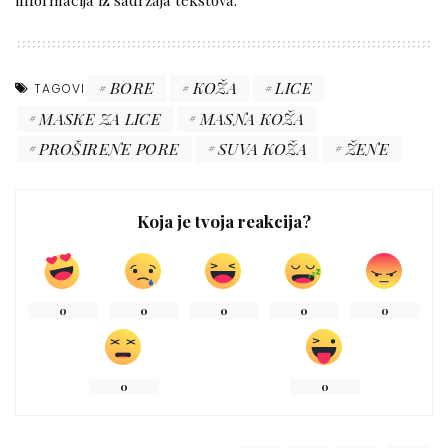
BORE
KOŽA
LICE
TAGOVI
MASKE ZA LICE
MASNA KOŽA
PROŠIRENE PORE
SUVA KOŽA
ŽENE
Koja je tvoja reakcija?
0
0
0
0
0
0
0