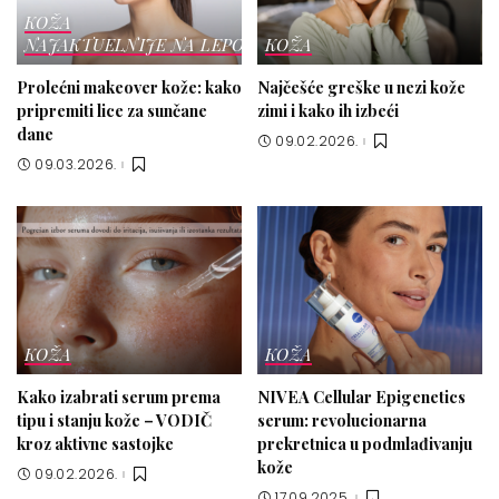
KOŽA
NAJAKTUELNIJE NA LEPOTICI
KOŽA
Prolećni makeover kože: kako
Najčešće greške u nezi kože
pripremiti lice za sunčane
zimi i kako ih izbeći
dane
09.02.2026.
09.03.2026.
KOŽA
KOŽA
Kako izabrati serum prema
NIVEA Cellular Epigenetics
tipu i stanju kože – VODIČ
serum: revolucionarna
kroz aktivne sastojke
prekretnica u podmlađivanju
kože
09.02.2026.
17.09.2025.