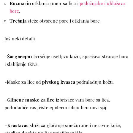
Ruzmarin
otklanja umor sa lica i
podočnjake i ublažava
bore
.
Trešnja
steže otvorene pore i otklanja bore.
Još neki detalji:
–
Šargarepa
očvršćuje osetljivu kožu, sprečava stvaraje bora
i slabljenje tkiva.
-Maske za lice od
pivskog kvasca
podmlađuju kožu.
–
Glinene maske za lice
izbrisaće vam bore sa lica,
podmladiće vas, čiste epiderm i daju licu novi sjaj.
–
Krastavac
služi za glačanje smežurane i neravne kože,
stavljen direkto na lice najefikasniji je.