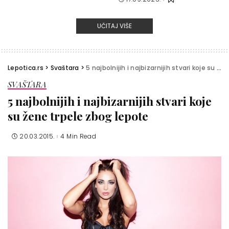
UČITAJ VIŠE
Lepotica.rs
>
Svaštara
>
5 najbolnijih i najbizarnijih stvari koje su žene trpele zbog lepote
SVAŠTARA
5 najbolnijih i najbizarnijih stvari koje
su žene trpele zbog lepote
20.03.2015.
4 Min Read