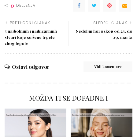
0
DELJENJA
PRETHODNI ČLANAK
SLEDEĆI ČLANAK
5 najbolnijih i najbizarnijih
Nedeljni horoskop od 23. do
stvari koje su žene trpele
29. marta
zbog lepote
Ostavi odgovor
Vidi komentare
MOŽDA TI SE DOPADNE I