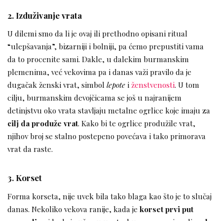
2. Izduživanje vrata
U dilemi smo da li je ovaj ili prethodno opisani ritual
“ulepšavanja”, bizarniji i bolniji, pa ćemo prepustiti vama
da to procenite sami. Dakle, u dalekim burmanskim
plemenima, već vekovima pa i danas važi pravilo da je
dugačak ženski vrat, simbol
lepote
i
ženstvenosti
. U tom
cilju, burmanskim devojčicama se još u najranijem
detinjstvu oko vrata stavljaju metalne ogrlice koje imaju za
cilj da produže vrat
. Kako bi te ogrlice produžile vrat,
njihov broj se stalno postepeno povećava i tako primorava
vrat da raste.
3. Korset
Forma korseta, nije uvek bila tako blaga kao što je to slučaj
danas. Nekoliko vekova ranije, kada je
korset prvi put