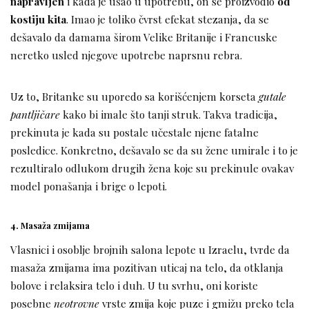
napravljen
i kada je ušao u upotrebu, on se proizvodio
od
kostiju kita
. Imao je toliko čvrst efekat stezanja, da se
dešavalo da damama širom Velike Britanije i Francuske
neretko usled njegove upotrebe naprsnu rebra.
Uz to, Britanke su uporedo sa korišćenjem korseta
gutale
pantljičare
kako bi imale što tanji struk. Takva tradicija,
prekinuta je kada su postale učestale njene fatalne
posledice. Konkretno, dešavalo se da su žene umirale i to je
rezultiralo odlukom drugih žena koje su prekinule ovakav
model ponašanja i brige o lepoti.
4. Masaža zmijama
Vlasnici i osoblje brojnih salona lepote u Izraelu, tvrde da
masaža zmijama ima pozitivan uticaj na telo, da otklanja
bolove i relaksira telo i duh. U tu svrhu, oni koriste
posebne
neotrovne
vrste zmija koje puze i gmižu preko tela