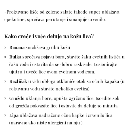
-Prokuvano lišće od zelene salate takođe super ublažava
opekotine, sprečava perutanje i smanjuje crvenilo.
Kako cveće i voće deluje na kožu lica?
Banana
smekšava grubu kožu
Bulka
sprečava pojavu bora, stavite šaku cvetnih listića u
čašu vode i ostavite da se dobro raskisele. Losionirajte
ujutru i uveče lice ovom cvetnom vodicom.
Različak
u vidu obloga otkloniće otok sa očnih kapaka (u
rokuvanu vodu stavite nekoliko cvetića).
Grožđe
uklanja bore, opušta zgrčeno lice. Iscedite sok
od grožđa pokvasite lice i ostavite da deluje 10 minuta.
Lipa
ublažava nadražene očne kapke i crvenilo lica
(naravno ako niste alergični na nju ).