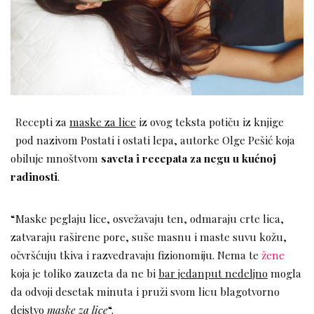
Recepti za
maske za lice
iz ovog teksta potiču iz knjige
pod nazivom Postati i ostati lepa, autorke Olge Pešić koja
obiluje mnoštvom
saveta i recepata za negu u kućnoj
radinosti
.
“Maske peglaju lice, osvežavaju ten, odmaraju crte lica,
zatvaraju raširene pore, suše masnu i maste suvu kožu,
očvršćuju tkiva i razvedravaju fizionomiju. Nema te
žene
koja je toliko zauzeta da ne bi
bar jedanput nedeljno
mogla
da odvoji desetak minuta i pruži svom licu blagotvorno
dejstvo
maske za lice
“.