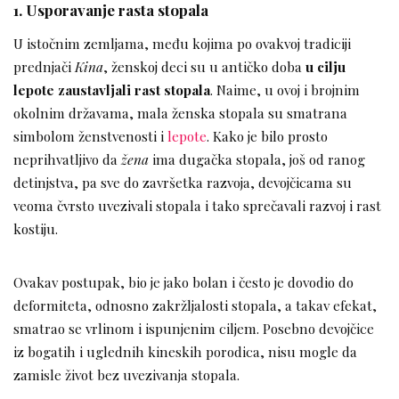
1. Usporavanje rasta stopala
U istočnim zemljama, među kojima po ovakvoj tradiciji
prednjači
Kina
, ženskoj deci su u antičko doba
u cilju
lepote zaustavljali rast stopala
. Naime, u ovoj i brojnim
okolnim državama, mala ženska stopala su smatrana
simbolom ženstvenosti i
lepote
. Kako je bilo prosto
neprihvatljivo da
žena
ima dugačka stopala, još od ranog
detinjstva, pa sve do završetka razvoja, devojčicama su
veoma čvrsto uvezivali stopala i tako sprečavali razvoj i rast
kostiju.
Ovakav postupak, bio je jako bolan i često je dovodio do
deformiteta, odnosno zakržljalosti stopala, a takav efekat,
smatrao se vrlinom i ispunjenim ciljem. Posebno devojčice
iz bogatih i uglednih kineskih porodica, nisu mogle da
zamisle život bez uvezivanja stopala.