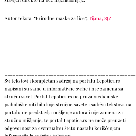
Autor teksta: “Prirodne maske za lice”,
Tijana, SJZ
——————————————–
________________________________________________
Svi tekstovi i kompletan sadržaj na portalu Lepotica.rs
napisani su samo u informativne svrhe i nije zamena za
stručni savet. Portal Lepotica.rs ne pruža medicinske,
psihološke niti bilo koje stručne savete i sadržaj tekstova na
portalu ne predstavlja mišljenje autora i nije zamena za
stručno mišljenje, te portal Lepotica.rs ne može preuzeti
odgovornost za eventualnu štetu nastalu korišćenjem
informacija iz sadržaja tekstova.