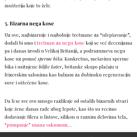
mušterija koje to žele.
5. Bizarna nega kose
Uz ove, najbizarnije i najbolnije tretmane za “ulepšavanje”,
dodali bi smo i
tretman za negu kose
koji se već decenijama
pa i danas izvodi u Velikoj Britaniji, a podrazumeva negu
kose uz pomoć
sperme bika
. Konkretno, mešavinu sperme
bika i usitnjene
biljke kater
, britanke skupo plaćaju u
frizerskim salonima kao balzam za dubinsku regeneraciju
suve i oštećene kose.
Da li se sve ovo mnogo razlikuje od ostalih bizarnih stvari
koje žene danas rade zbog lepote, kao što su recimo
dodavanje filera u listove, silikon u raznim delovima tela,
“pumpanje” usana vakumom
…