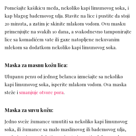
Pomešajte kašikicu meda, nekoliko kapi limunovog soka, i
kap blagog bademovog ulja. Stavite na lice i pustite da stoji
20 minuta, a zatim je skinite mlakom vodom. Ovu masku
primenjujte na svakih 10 dana, a svakodnevno tamponirajte
lice sa komadićem vate ili gaze natopljene nekuvanim
mlekom sa dodatkom nekoliko kapi limunovog soka.
Maska za masnu kožu lica:
Ulupanu penu od jednog belanca izmešajte sa nekoliko
kapi limunovog soka, isperite mlakom vodom. Ova maska
steže i
smanjuje otvore pora
.
Maska za suvu kožu:
Jedno sveže žumance umutiti sa nekoliko kapi limunovog
soka, ili žumance sa malo maslinovog ili bademovog ulja,