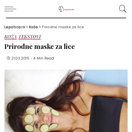
Lepotica.rs
>
Koža
>
Prirodne maske za lice
KOŽA
TEKSTOVI
Prirodne maske za lice
21.03.2015.
4 Min Read