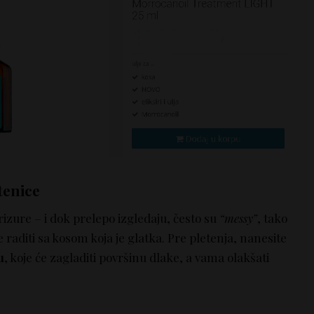
tenice
frizure – i dok prelepo izgledaju, često su
“messy”
, tako
 raditi sa kosom koja je glatka. Pre pletenja, nanesite
u
, koje će zagladiti površinu dlake, a vama olakšati