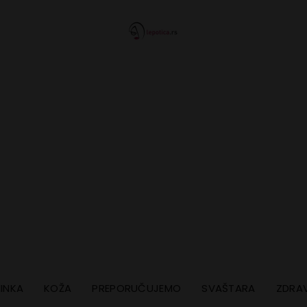
INKA
KOŽA
PREPORUČUJEMO
SVAŠTARA
ZDRAV