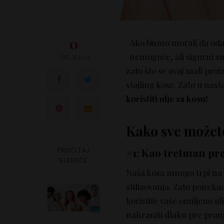
0
Ako bismo morali da odab
nemoguće, ali sigurni s
DELJENJA
zato što se ovaj mali proi
stajling kose. Zato u na
koristiti ulje za kosu!
Kako sve možete
#1: Kao tretman pr
PROČITAJ
SLEDEĆE
Naša kosa mnogo trpi na d
stilizovanja. Zato poneka
koristite vaše omiljeno u
nahraniti dlaku pre pranj