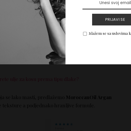
om, i završite špricem
light
laka za kosu.
PRIJAVI SE
enice” i “baby hair”
Slažem se sa uslovima 
im izađete na vlažno vreme – sigurno niste same.
 nanesite jednu do dve pumpice ulja na suvu kosu,
ice” i baby hair! Isto učinite i ako nosite zalizan rep ili
ete ulje za kosu prema tipu dlake?
koja se lako masti, predlažemo
MoroccanOil Argan
je teksture a podjednako hranljive formule.