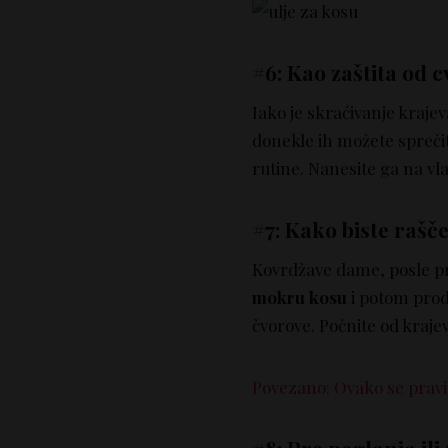
#6: Kao zaštita od 
Iako je skraćivanje krajev
donekle ih možete sprečit
rutine. Nanesite ga na vla
#7: Kako biste rašč
Kovrdžave dame, posle pr
mokru kosu
i potom prodj
čvorove. Počnite od krajev
Povezano: Ovako se pravil
#8: Pre peglanja ili