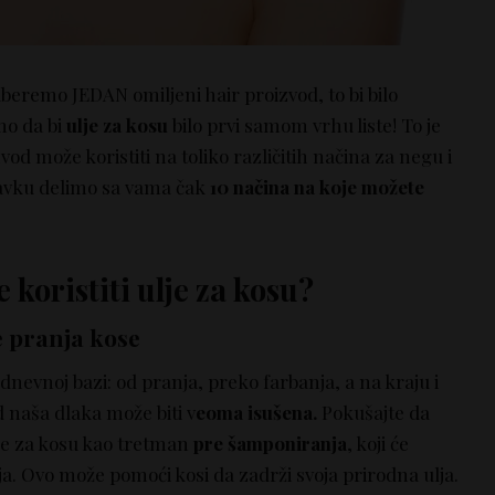
eremo JEDAN omiljeni hair proizvod, to bi bilo
mo da bi
ulje za kosu
bilo prvi samom vrhu liste! To je
zvod može koristiti na toliko različitih načina za negu i
stavku delimo sa vama čak
10 načina na koje možete
 koristiti ulje za kosu?
e pranja kose
nevnoj bazi: od pranja, preko farbanja, a na kraju i
d naša dlaka može biti v
eoma isušena.
Pokušajte da
lje za kosu kao tretman
pre šamponiranja
, koji će
a. Ovo može pomoći kosi da zadrži svoja prirodna ulja.