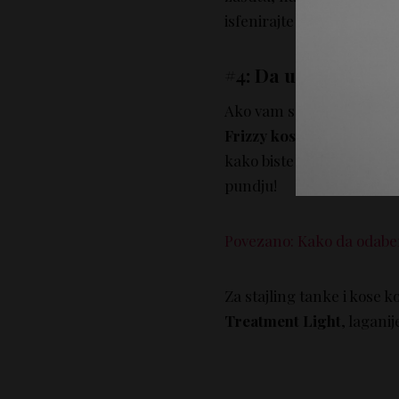
isfenirajte okruglom četk
#4: Da umirite “ant
Ako vam se kosa naduva č
Frizzy kosa
ima rešenje –
kako biste zagladili “anten
pundju!
Povezano: Kako da odaber
Za stajling tanke i kose 
Treatment Light
, lagani