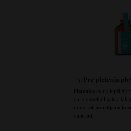
#5: Pre pletenja ple
Pletenice
su najlepši tip 
da je ponekad zaista lakše
malu količinu
ulja na kos
dalji rad.