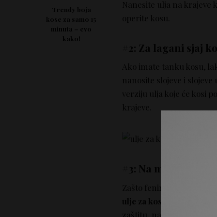
Nanesite ulja na krajeve k
Trendy boja
operite kosu.
kose za samo 15
minuta – evo
kako!
#2: Za lagani sjaj k
Ako imate tanku kosu, lak
nanosite slojeve i slojeve
verziju ulja koje će kosi p
krajeve.
#3: Na mokroj kosi 
Zašto feniranje kod kuće 
ulje za kosu
u ovu jednači
zaštitu, nanesite malo ulj