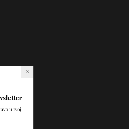
wsletter
avo u tvoj