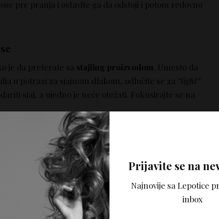
ose pre pranja i ostavite ga da odstoji i potom redovno
ose
o je da preterate sa
stajling proizvodom
. Umesto da
 ulja u potrazi za sjajnom dlakom, odlučite se za
“light”
odariti sjaj, a ujedno je neće otežati. Fokusirajte se na
Prijavite se na ne
pre feniranja
Najnovije sa Lepotice pr
nije nikad glatko i sjajno poput onog u salonu? Ubacite
inbox
nu! Na vlažnu kosu, pored sredstva za termičku
a, fokusirajući se na dužinu i krajeve. Potom se