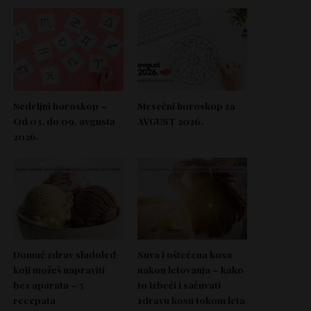
Nedeljni horoskop –
Mesečni horoskop za
Od 03. do 09. avgusta
AVGUST 2026.
2026.
Domać zdrav sladoled
Suva i oštećena kosa
koji možeš napraviti
nakon letovanja – kako
bez aparata – 5
to izbeći i sačuvati
recepata
zdravu kosu tokom leta