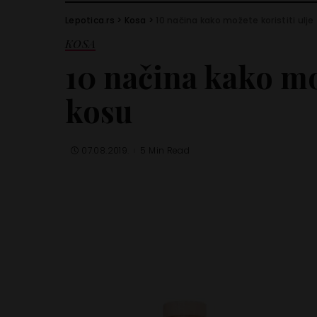
Lepotica.rs
>
Kosa
>
10 načina kako možete koristiti ulje
KOSA
10 načina kako mož
kosu
07.08.2019.
5 Min Read