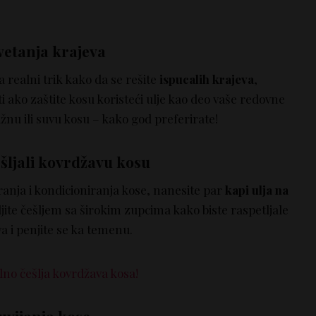
cvetanja krajeva
a realni trik kako da se rešite
ispucalih krajeva
,
i ako zaštite kosu koristeći ulje kao deo vaše redovne
žnu ili suvu kosu – kako god preferirate!
ešljali kovrdžavu kosu
anja i kondicioniranja kose, nanesite par
kapi ulja na
ite češljem sa širokim zupcima kako biste raspetljale
a i penjite se ka temenu.
no češlja kovrdžava kosa!
 uvijanja kose