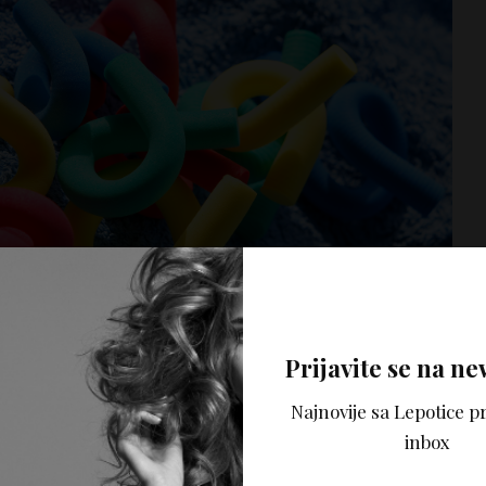
Prijavite se na ne
Najnovije sa Lepotice pr
dobro je osušite i potom dobro iščešljajte. Kako biste
inbox
anesite anti-afrizz serum za kosu. Potom, kosu osušite
tane samo blago vlažna.