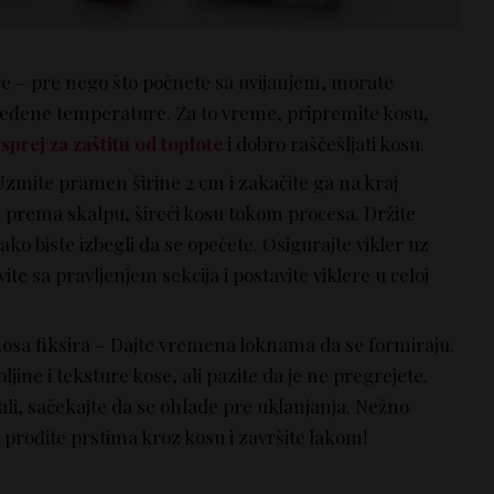
re – pre nego što počnete sa uvijanjem, morate
dređene temperature. Za to vreme, pripremite kosu,
i
sprej za zaštitu od toplote
i dobro raščešljati kosu.
Uzmite pramen širine 2 cm i zakačite ga na kraj
n prema skalpu, šireći kosu tokom procesa. Držite
ako biste izbegli da se opečete. Osigurajte vikler uz
te sa pravljenjem sekcija i postavite viklere u celoj
kosa fiksira – Dajte vremena loknama da se formiraju.
ljine i teksture kose, ali pazite da je ne pregrejete.
vali, sačekajte da se ohlade pre uklanjanja. Nežno
e, prođite prstima kroz kosu i završite lakom!