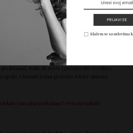
počnete sa rolanjem tvistera, dobro raščešljajte kosu
orova i zapetljanih delova. Uzmite mali pramen kose i
PRIJAVI SE
aj pramena. Polako rolajte tvister uz pramen, dok ne
e tvister kako biste ga osigurali da stoji na mestu.
Slažem se sa uslovima 
m sekcija i rolanjem, dok ne završite sa celom kosom.
e istog dana, navijte ih tog jutra i pustite da se
o vam je potrebna brzinska frizura, osušite lokne
 preko noći, uvijte ih uveče i prespavajte sa njima –
a opcija. Uklonite jedan po jedan tvister ujutru i
a lokne vam nisu postojane? Ovo su razlozi!
te, moraćete koristiti
toplotu
– vrući vikleri su idealno