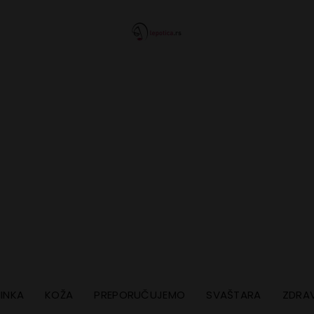
INKA
KOŽA
PREPORUČUJEMO
SVAŠTARA
ZDRAV