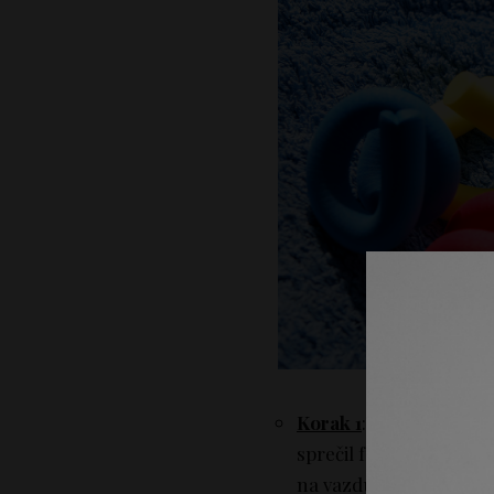
Korak 1
: operite kosu, 
sprečil frizz efekat, n
na vazduhu, dok ne os