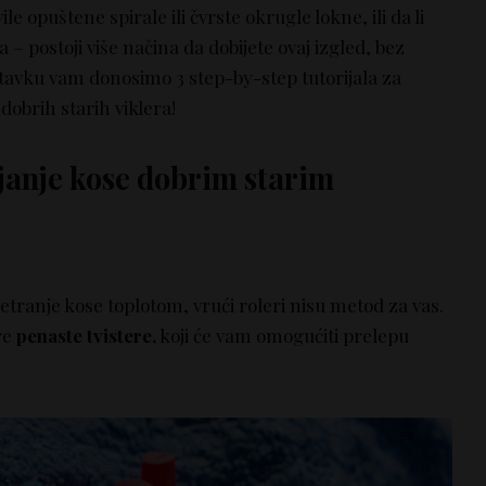
ile opuštene spirale ili čvrste okrugle lokne, ili da li
a – postoji više načina da dobijete ovaj izgled, bez
stavku vam donosimo 3 step-by-step tutorijala za
dobrih starih viklera!
janje kose dobrim starim
retranje kose toplotom, vrući roleri nisu metod za vas.
re
penaste tvistere,
koji će vam omogućiti prelepu