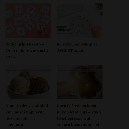
Nedeljni horoskop –
Mesečni horoskop za
Od 03. do 09. avgusta
AVGUST 2026.
2026.
Domać zdrav sladoled
Suva i oštećena kosa
koji možeš napraviti
nakon letovanja – kako
bez aparata – 5
to izbeći i sačuvati
recepata
zdravu kosu tokom leta