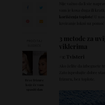
Nije važno da li ste naprav
vam je kosa duga ili kratk
korišćenja toplote
! U na
kreiranje lokni uz pomoć 
3 metode za uvi
PROČITAJ
viklerima
SLEDEĆE
#1: Tvisteri
Ako želite da izbegnete t
Zato isprobajte dobre sta
frizuru, bez toplote.
Brze frizure
koje će vam
spasiti dan