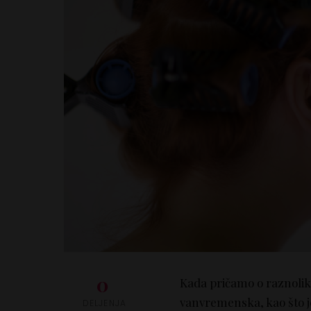
0
Kada pričamo o raznolikos
vanvremenska, kao što j
DELJENJA