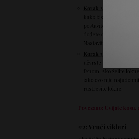
Korak 2
: pre nego što 
kako biste se rešili čv
postavite tvister na kr
dođete do korena. Savijt
Nastavite sa pravljenje
Korak 3:
Ako želite lokn
učvrste tokom dana. Ak
fenom. Ako želite lokne
iako ovo nije najudobnij
rastresite lokne.
Povezano: Uvijate kosu, 
#2: Vrući vikleri
Ako želite instant rezulta