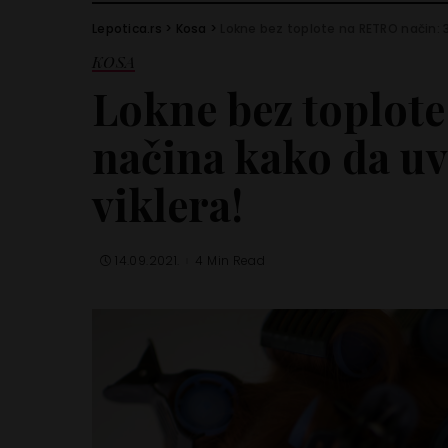
Lepotica.rs
>
Kosa
>
Lokne bez toplote na RETRO način: 3
KOSA
Lokne bez toplot
načina kako da uv
viklera!
14.09.2021.
4 Min Read