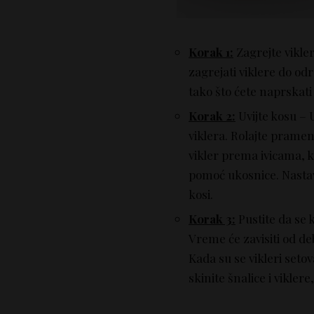
Korak 1:
Zagrejte vikle
zagrejati viklere do o
tako što ćete naprskat
Korak 2:
Uvijte kosu – 
viklera. Rolajte prame
vikler prema ivicama, k
pomoć ukosnice. Nastavi
kosi.
Korak 3:
Pustite da se 
Vreme će zavisiti od deb
Kada su se vikleri seto
skinite šnalice i vikler