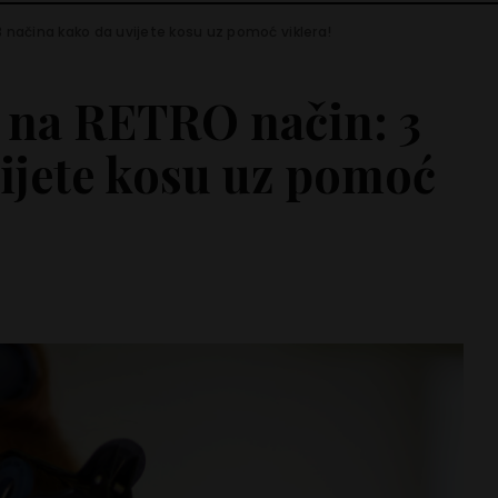
 načina kako da uvijete kosu uz pomoć viklera!
e na RETRO način: 3
ijete kosu uz pomoć