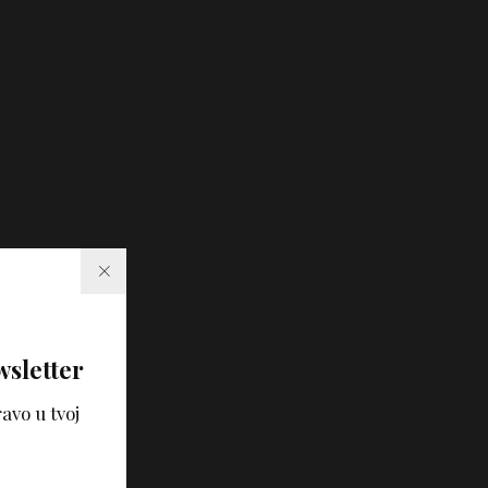
wsletter
avo u tvoj