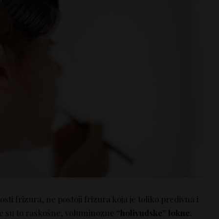
ti frizura, ne postoji frizura koja je toliko predivna i
e su to raskošne, voluminozne
“holivudske” lokne.