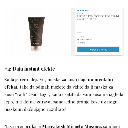
#4: Daju instant efekte
Kada je reč o dejstvu, maske za kosu daju
momentalni
efekat
, tako da odmah možete da vidite da li maska za
kosu “radi”. Osim toga, kada osetite da vam kosa ne izgleda
lepo, niti deluje zdravo, samo jedno pranje kose uz negu
maskom, daće sjajne rezultate!
Naša preporuka je
Marrakesh Miracle Masque,
sa uljem