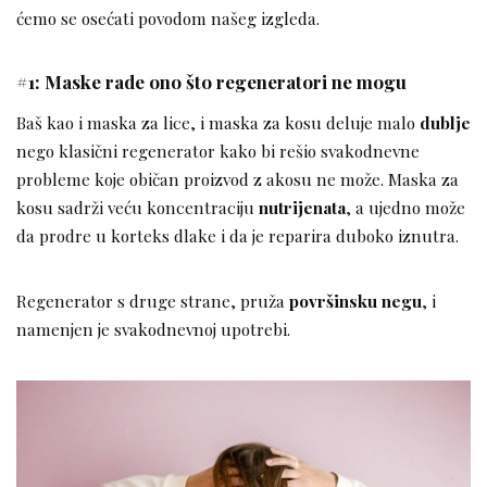
ćemo se osećati povodom našeg izgleda.
#1: Maske rade ono što regeneratori ne mogu
Baš kao i maska za lice, i maska za kosu deluje malo
dublje
nego klasični regenerator kako bi rešio svakodnevne
probleme koje običan proizvod z akosu ne može. Maska za
kosu sadrži veću koncentraciju
nutrijenata
, a ujedno može
da prodre u korteks dlake i da je reparira duboko iznutra.
Regenerator s druge strane, pruža
površinsku negu
, i
namenjen je svakodnevnoj upotrebi.