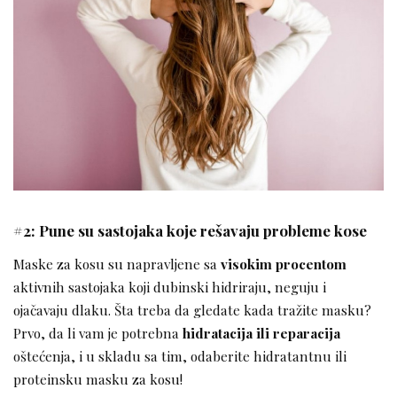
#2: Pune su sastojaka koje rešavaju probleme kose
Maske za kosu su napravljene sa
visokim procentom
aktivnih sastojaka koji dubinski hidriraju, neguju i
ojačavaju dlaku. Šta treba da gledate kada tražite masku?
Prvo, da li vam je potrebna
hidratacija ili reparacija
oštećenja, i u skladu sa tim, odaberite hidratantnu ili
proteinsku masku za kosu!