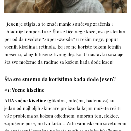
Jesen
je stigla, a to znači manje sunčevog zračenja i
hladnije temperature. Što se tiče nege kože, ovo je idealan
period da uvedete “super-zvezde” u režim nege, poput
voćnih kiselina i retinola, koji se ne koriste tokom letnjih
mesecia, zbog fotosenzitivnog dejstva. U nastavku saznaje
šta sve možemo da radimo sa kožom kada dođe jesen!
Šta sve smemo da koristimo kada dođe jesen?
#1: Voćne kiseline
AHA voćne kiseline
(glikolna, mlečna, bademova) su
jedan od najboljih skincare proizvoda kojim možete rešiti
više problema sa kožom odjednom: umoran ten, flekice,
zapušene pore, mrtvu kožu… Zato vam iskreno savetujemo
da ove jeseni konačno načnete
tonik sa voćnim kiselinama