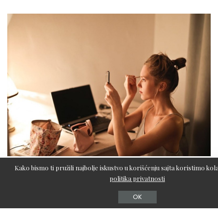
Kako bismo ti pružili najbolje iskustvo u korišćenju sajta koristimo kola
#5: Hemijski pilinzi u salonu
politika privatnosti
Ako ste planirali da uklanjate flekice ili rešite lošu
OK
teksturu kože, a kandidat ste za hemijski piling u slonu,