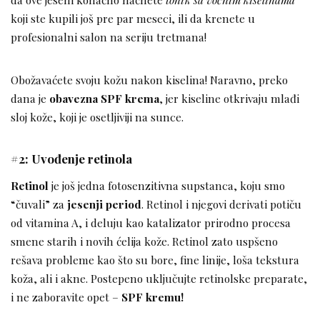
koji ste kupili još pre par meseci, ili da krenete u
profesionalni salon na seriju tretmana!
Obožavaćete svoju kožu nakon kiselina! Naravno, preko
dana je
obavezna SPF krema
, jer kiseline otkrivaju mlađi
sloj kože, koji je osetljiviji na sunce.
#2: Uvođenje retinola
Retinol
je još jedna fotosenzitivna supstanca, koju smo
“čuvali” za
jesenji period
. Retinol i njegovi derivati potiču
od vitamina A, i deluju kao katalizator prirodno procesa
smene starih i novih ćelija kože. Retinol zato uspšeno
rešava probleme kao što su bore, fine linije, loša tekstura
koža, ali i akne. Postepeno uključujte retinolske preparate,
i ne zaboravite opet –
SPF kremu!