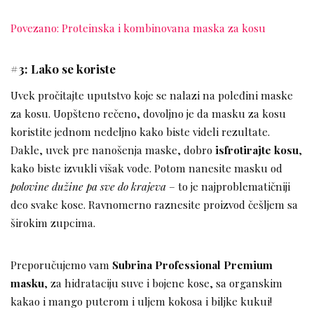
Povezano: Proteinska i kombinovana maska za kosu
#3: Lako se koriste
Uvek pročitajte uputstvo koje se nalazi na poleđini maske
za kosu. Uopšteno rečeno, dovoljno je da masku za kosu
koristite jednom nedeljno kako biste videli rezultate.
Dakle, uvek pre nanošenja maske, dobro
isfrotirajte kosu
,
kako biste izvukli višak vode. Potom nanesite masku od
polovine dužine pa sve do krajeva
– to je najproblematičniji
deo svake kose. Ravnomerno raznesite proizvod češljem sa
širokim zupcima.
Preporučujemo vam
Subrina Professional Premium
masku
, za hidrataciju suve i bojene kose, sa organskim
kakao i mango puterom i uljem kokosa i biljke kukui!