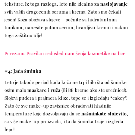
teksture. Iz toga razloga, leto nije idealno za
naslojavanje
svih vaših dragocenih seruma i krema. Zato smo čekali
jesen! Koža obožava slojeve – počnite sa hidratantnim
tonikom, nanesite potom serum, hranljivu kremu i nakon
toga zaštitno ulje!
Povezano: Pravilan redosled nanošenja kozmetike na lice
#4: Jača šminka
Leto je takođe period kada koža ne trpi bilo šta od šminke
osim malo
maskare i ruža
(ili BB kreme ako ste srećnice!).
Slojevi pudera i prajmera klize, tope se i izgledaju “cakey”.
Zato će sve make-up zavisnice obradovati hladnije
temperature koje dozvoljavaju da se
našminkate slojevito
,
sa više make-up proizvoda, i ta da šminka traje i izgleda
lepo!