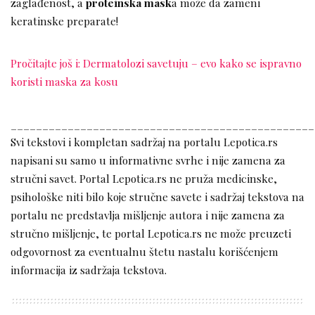
zaglađenost, a
proteinska mask
a može da zameni
keratinske preparate!
Pročitajte još i: Dermatolozi savetuju – evo kako se ispravno
koristi maska za kosu
________________________________________________
Svi tekstovi i kompletan sadržaj na portalu Lepotica.rs
napisani su samo u informativne svrhe i nije zamena za
stručni savet. Portal Lepotica.rs ne pruža medicinske,
psihološke niti bilo koje stručne savete i sadržaj tekstova na
portalu ne predstavlja mišljenje autora i nije zamena za
stručno mišljenje, te portal Lepotica.rs ne može preuzeti
odgovornost za eventualnu štetu nastalu korišćenjem
informacija iz sadržaja tekstova.