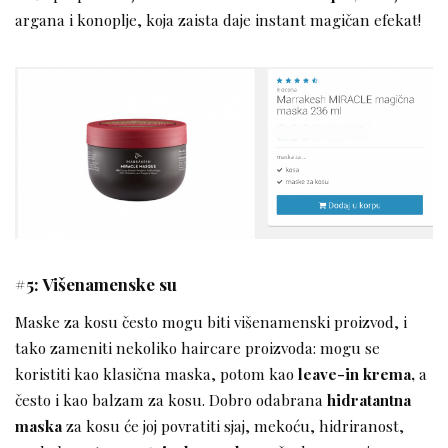
argana i konoplje, koja zaista daje instant magičan efekat!
#5: Višenamenske su
Maske za kosu često mogu biti višenamenski proizvod, i
tako zameniti nekoliko haircare proizvoda: mogu se
koristiti kao klasična maska, potom kao
leave-in krema,
a
često i kao balzam za kosu. Dobro odabrana
hidratantna
maska
za kosu će joj povratiti sjaj, mekoću, hidriranost,