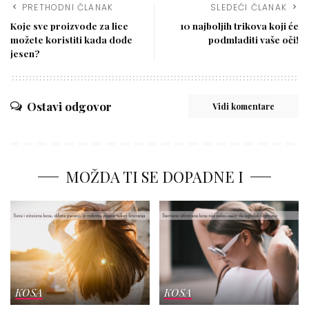
PRETHODNI ČLANAK
SLEDEĆI ČLANAK
Koje sve proizvode za lice
10 najboljih trikova koji će
možete koristiti kada dođe
podmladiti vaše oči!
jesen?
Ostavi odgovor
Vidi komentare
MOŽDA TI SE DOPADNE I
KOSA
KOSA