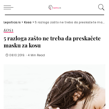
Lepotica.rs
>
Kosa
>
5 razloga zašto ne treba da preskačete masku za kosu
KOSA
5 razloga zašto ne treba da preskačete
masku za kosu
08.10.2019.
4 Min Read