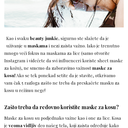
Kao i svaku
beauty junkie,
sigurno ste slažete da je
uživanje u
maskama
i nezi zaista važno. Iako je trenutno
mnogo veći fokus na maskama za lice (samo otvorite
Instagram i videćete da svi influenceri koriste sheet maske
za kožu), ne smemo da zaboravimo važnost
maske za
kosu!
Ako se tek ponekad setite da je stavite, otkrivamo
vam čak 5 razloga zašto ne treba da preskačete masku za
kosu u režimu nege!
Zašto treba da redovno koristite maske za kosu?
Maske za kosu su podjednako važne kao i one za lice. Kosa
je
veoma vidljiv
deo našeg tela, koji zaista određuje kako