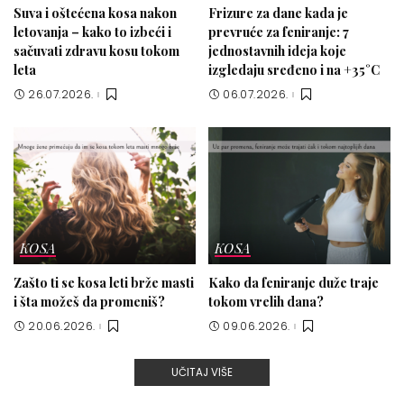
Suva i oštećena kosa nakon
Frizure za dane kada je
letovanja – kako to izbeći i
prevruće za feniranje: 7
sačuvati zdravu kosu tokom
jednostavnih ideja koje
leta
izgledaju sređeno i na +35°C
26.07.2026.
06.07.2026.
KOSA
KOSA
Zašto ti se kosa leti brže masti
Kako da feniranje duže traje
i šta možeš da promeniš?
tokom vrelih dana?
20.06.2026.
09.06.2026.
UČITAJ VIŠE