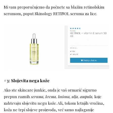
Mi vam preporučujemo da počnete sa blažim retinolskim
serumom, poput Skinology RETINOL seruma za lice.
#3: Slojevita nega kože
Ako ste skincare junkie, onda je vaš ormarić sigurno
prepun raznih
seruma, krema, losiona, ulja, ampula,
koje
zahtevaju slojevitu negu kože. Ali, tokom letnjih vrućina,
koža ne trpi slojeve proizvoda, već samo najlaganije