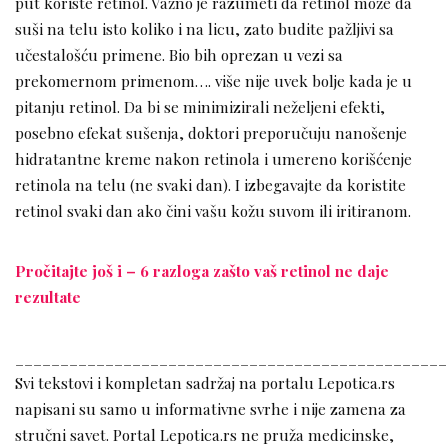
put koriste retinol. Važno je razumeti da retinol može da
suši na telu isto koliko i na licu, zato budite pažljivi sa
učestalošću primene. Bio bih oprezan u vezi sa
prekomernom primenom…. više nije uvek bolje kada je u
pitanju retinol. Da bi se minimizirali neželjeni efekti,
posebno efekat sušenja, doktori preporučuju nanošenje
hidratantne kreme nakon retinola i umereno korišćenje
retinola na telu (ne svaki dan). I izbegavajte da koristite
retinol svaki dan ako čini vašu kožu suvom ili iritiranom.
Pročitajte još i – 6 razloga zašto vaš retinol ne daje
rezultate
________________________________________________
Svi tekstovi i kompletan sadržaj na portalu Lepotica.rs
napisani su samo u informativne svrhe i nije zamena za
stručni savet. Portal Lepotica.rs ne pruža medicinske,