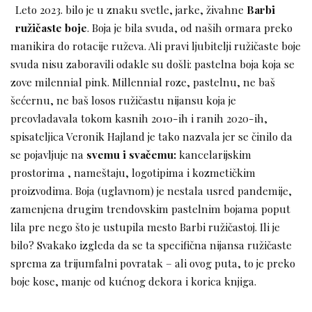
Leto 2023. bilo je u znaku svetle, jarke, živahne
Barbi
ružičaste boje
. Boja je bila svuda, od naših ormara preko
manikira do rotacije ruževa. Ali pravi ljubitelji ružičaste boje
svuda nisu zaboravili odakle su došli: pastelna boja koja se
zove milennial pink. Millennial roze, pastelnu, ne baš
šećernu, ne baš losos ružičastu nijansu koja je
preovladavala tokom kasnih 2010-ih i ranih 2020-ih,
spisateljica Veronik Hajland je tako nazvala jer se činilo da
se pojavljuje na
svemu i svačemu:
kancelarijskim
prostorima , nameštaju, logotipima i kozmetičkim
proizvodima. Boja (uglavnom) je nestala usred pandemije,
zamenjena drugim trendovskim pastelnim bojama poput
lila pre nego što je ustupila mesto Barbi ružičastoj. Ili je
bilo? Svakako izgleda da se ta specifična nijansa ružičaste
sprema za trijumfalni povratak – ali ovog puta, to je preko
boje kose, manje od kućnog dekora i korica knjiga.