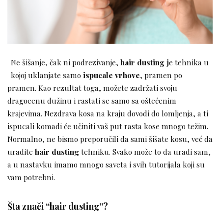
Ne šišanje, čak ni podrezivanje,
hair dusting j
e tehnika u
kojoj uklanjate samo
ispucale vrhove
, pramen po
pramen. Kao rezultat toga, možete zadržati svoju
dragocenu dužinu i rastati se samo sa oštećenim
krajevima. Nezdrava kosa na kraju dovodi do lomljenja, a ti
ispucali komadi će učiniti vaš put rasta kose mnogo težim.
Normalno, ne bismo preporučili da sami šišate kosu, već da
uradite
hair dusting
tehniku. Svako može to da uradi sam,
a u nastavku imamo mnogo saveta i svih tutorijala koji su
vam potrebni.
Šta znači “hair dusting”?