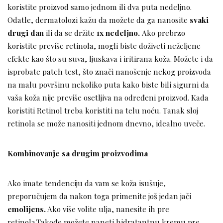
koristite proizvod samo jednom ili dva puta nedeljno.
Odatle, dermatolozi kažu da možete da ga nanosite
svaki
drugi dan
ili da se držite
1x nedeljno.
Ako prebrzo
koristite previše retinola, mogli biste doživeti neželjene
efekte kao što su suva, ljuskava i iritirana koža. Možete i da
isprobate patch test, što znači nanošenje nekog proizvoda
na malu površinu nekoliko puta kako biste bili sigurni da
vaša koža nije previše osetljiva na određeni proizvod. Kada
koristiti Retinol treba koristiti na telu noću. Tanak sloj
retinola se može nanositi jednom dnevno, idealno uveče.
Kombinovanje sa drugim proizvodima
Ako imate tendenciju da vam se koža isušuje,
preporučujem da nakon toga primenite još jedan jači
emolijens.
Ako više volite ulja, nanesite ih pre
retinola.Takođe možete naneti hidratantnu kremu pre