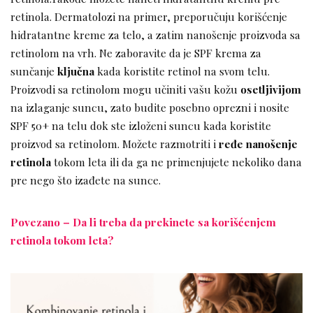
retinola. Dermatolozi na primer, preporučuju korišćenje
hidratantne kreme za telo, a zatim nanošenje proizvoda sa
retinolom na vrh. Ne zaboravite da je SPF krema za
sunčanje
ključna
kada koristite retinol na svom telu.
Proizvodi sa retinolom mogu učiniti vašu kožu
osetljivijom
na izlaganje suncu, zato budite posebno oprezni i nosite
SPF 50+ na telu dok ste izloženi suncu kada koristite
proizvod sa retinolom. Možete razmotriti i
ređe nanošenje
retinola
tokom leta ili da ga ne primenjujete nekoliko dana
pre nego što izađete na sunce.
Povezano – Da li treba da prekinete sa korišćenjem
retinola tokom leta?