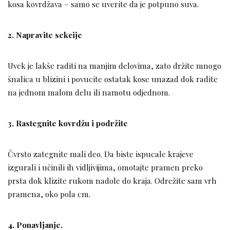
kosa kovrdžava – samo se uverite da je potpuno suva.
2. Napravite sekcije
Uvek je lakše raditi na manjim delovima, zato držite mnogo
šnalica u blizini i povucite ostatak kose unazad dok radite
na jednom malom delu ili namotu odjednom.
3. Rastegnite kovrdžu i podržite
Čvrsto zategnite mali deo. Da biste ispucale krajeve
izgurali i učinili ih vidljivijima, omotajte pramen preko
prsta dok klizite rukom nadole do kraja. Odrežite sam vrh
pramena, oko pola cm.
4. Ponavljanje.