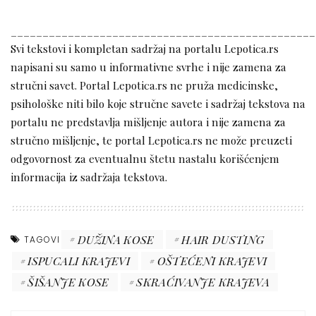
________________________________________________
Svi tekstovi i kompletan sadržaj na portalu Lepotica.rs
napisani su samo u informativne svrhe i nije zamena za
stručni savet. Portal Lepotica.rs ne pruža medicinske,
psihološke niti bilo koje stručne savete i sadržaj tekstova na
portalu ne predstavlja mišljenje autora i nije zamena za
stručno mišljenje, te portal Lepotica.rs ne može preuzeti
odgovornost za eventualnu štetu nastalu korišćenjem
informacija iz sadržaja tekstova.
DUŽINA KOSE
HAIR DUSTING
TAGOVI
ISPUCALI KRAJEVI
OŠTEĆENI KRAJEVI
ŠIŠANJE KOSE
SKRAĆIVANJE KRAJEVA