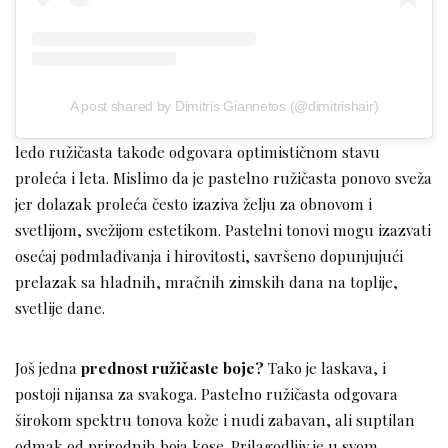
A post shared by Dimitris Giannetos (@dimitrishair)
ledo ružičasta takođe odgovara optimističnom stavu
proleća i leta. Mislimo da je pastelno ružičasta ponovo sveža
jer dolazak proleća često izaziva želju za obnovom i
svetlijom, svežijom estetikom. Pastelni tonovi mogu izazvati
osećaj podmlađivanja i hirovitosti, savršeno dopunjujući
prelazak sa hladnih, mračnih zimskih dana na toplije,
svetlije dane.
Još jedna
prednost ružičaste boje?
Tako je laskava, i
postoji nijansa za svakoga. Pastelno ružičasta odgovara
širokom spektru tonova kože i nudi zabavan, ali suptilan
odmak od prirodnih boja kose. Prilagodljiv je u svom