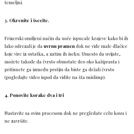
temeljni.
3. Okrenite i isecite.
Frizerski omiljeni način da uoče ispucale krajeve kako bi ih
lako odrezali je da
uvrnu pramen
dok ne vide male dlačice
koje vire iz ostatka, a zatim ih iseku. Umesto da uvijate,
možete takođe da čvrsto obmotate deo oko kažiprasta i
pritisnete ga između prstiju da biste ga držali čvrsto
(pogledajte video ispod da vidite na šta mislimp).
4. Ponovite korake dva i tri
Nastavite sa ovim procesom dok ne pregledate celu kosu i
ne završite.