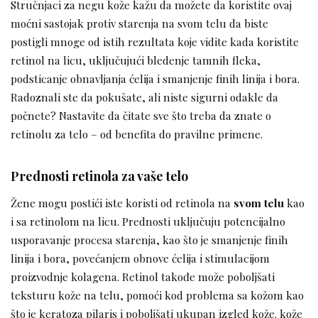
Stručnjaci za negu kože kažu da možete da koristite ovaj
moćni sastojak protiv starenja na svom telu da biste
postigli mnoge od istih rezultata koje vidite kada koristite
retinol na licu, uključujući bledenje tamnih fleka,
podsticanje obnavljanja ćelija i smanjenje finih linija i bora.
Radoznali ste da pokušate, ali niste sigurni odakle da
počnete? Nastavite da čitate sve što treba da znate o
retinolu za telo – od benefita do pravilne primene.
Prednosti retinola za vaše telo
Žene mogu postići iste koristi od retinola na
svom telu
kao
i sa retinolom na licu. Prednosti uključuju potencijalno
usporavanje procesa starenja, kao što je smanjenje finih
linija i bora, povećanjem obnove ćelija i stimulacijom
proizvodnje kolagena. Retinol takođe može poboljšati
teksturu kože na telu, pomoći kod problema sa kožom kao
što je keratoza pilaris i poboljšati ukupan izgled kože. kože