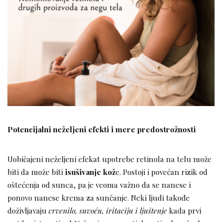
Potencijalni neželjeni efekti i mere predostrožnosti
Uobičajeni neželjeni efekat upotrebe retinola na telu može
biti da može biti
isušivanje kož
e. Postoji i povećan rizik od
oštećenja od sunca, pa je veoma važno da se nanese i
ponovo nanese krema za sunčanje. Neki ljudi takođe
doživljavaju
crvenilo, suvoću, iritaciju i ljuštenje
kada prvi