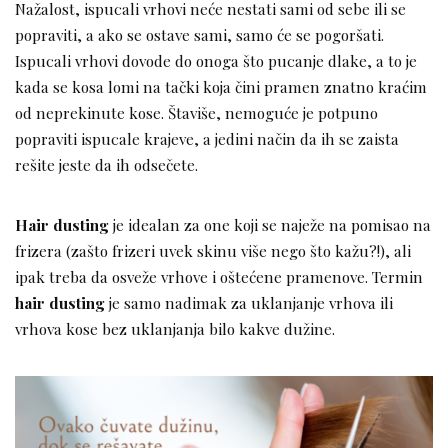
Nažalost, ispucali vrhovi neće nestati sami od sebe ili se
popraviti, a ako se ostave sami, samo će se pogoršati.
Ispucali vrhovi dovode do onoga što pucanje dlake, a to je
kada se kosa lomi na tački koja čini pramen znatno kraćim
od neprekinute kose. Štaviše, nemoguće je potpuno
popraviti ispucale krajeve, a jedini način da ih se zaista
rešite jeste da ih odsečete.
Hair dusting
je idealan za one koji se naježe na pomisao na
frizera (zašto frizeri uvek skinu više nego što kažu?!), ali
ipak treba da osveže vrhove i oštećene pramenove. Termin
hair dusting
je samo nadimak za uklanjanje vrhova ili
vrhova kose bez uklanjanja bilo kakve dužine.