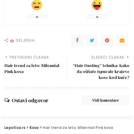
0
0
0
DELJENJA
PRETHODNI ČLANAK
SLEDEĆI ČLANAK
Hair trend za leto: Milennial
“Hair Dusting” tehnika: Kako
Pink kosa
da ošišate ispucale krajeve
kose kod kuće?
Ostavi odgovor
Vidi komentare
Lepotica.rs
>
Kosa
>
Hair trend za leto: Milennial Pink kosa