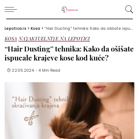
Lepotica.rs
>
Kosa
>
“Hair Dusting” tehnika: Kako da ošišate ispucale krajeve kose kod kuće?
KOSA
NAJAKTUELNIJE NA LEPOTICI
“Hair Dusting” tehnika: Kako da ošišate
ispucale krajeve kose kod kuće?
22.05.2024.
4 Min Read