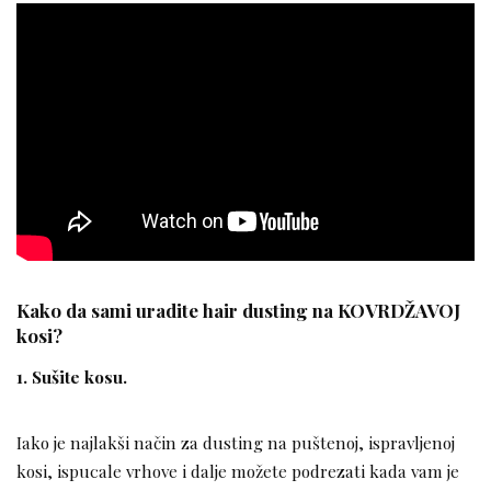
Kako da sami uradite hair dusting na KOVRDŽAVOJ
kosi?
1. Sušite kosu.
Iako je najlakši način za dusting na puštenoj, ispravljenoj
kosi, ispucale vrhove i dalje možete podrezati kada vam je