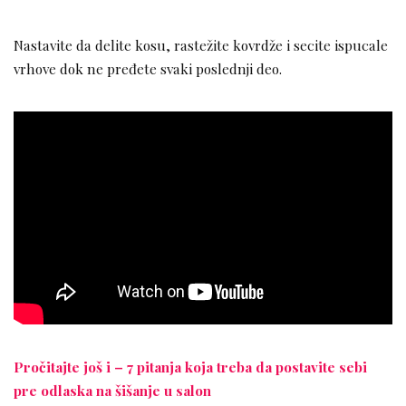
Nastavite da delite kosu, rastežite kovrdže i secite ispucale
vrhove dok ne pređete svaki poslednji deo.
Pročitajte još i – 7 pitanja koja treba da postavite sebi
pre odlaska na šišanje u salon