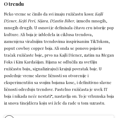
O trendu
Neko vreme se činilo da svi imaju ružičastu kosu:
Kajli
Džener, Kejti Peri, Sijara, Džastin Biber,
između mnogih,
mnogih drugih. U osnovi je definisala čitavu eru istorije pop
kulture. Ali boja je izbledela iz ciklusa trendova,
zamenjena viralnijim trendovima inspirisanim TikTokom,
poput cowboy copper boja. Ali onda se ponovo pojavio
tračak ružičaste boje, prvo na Kajli Džener, zatim na Megan
Foks i Kim Kardašijan. Rijana se odlučila za svetliju
ružičastu boju, signalizirajući krajnji povratak boje. U
poslednje vreme slavne ličnosti su otvorenije i
eksperimentišu sa svojim bojama kose, i definitivno slavne
ličnosti određuju trendove. Pastelno ružičasta je uvek IT
boja i nikada neće nestati“, nastavlja on. To je vrhunska boja
iz snova tinejdžera koju svi žele da rade u tom uzrastu.