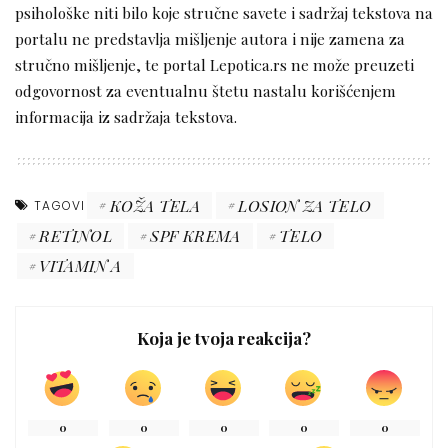
psihološke niti bilo koje stručne savete i sadržaj tekstova na
portalu ne predstavlja mišljenje autora i nije zamena za
stručno mišljenje, te portal Lepotica.rs ne može preuzeti
odgovornost za eventualnu štetu nastalu korišćenjem
informacija iz sadržaja tekstova.
KOŽA TELA
LOSION ZA TELO
TAGOVI
RETINOL
SPF KREMA
TELO
VITAMIN A
Koja je tvoja reakcija?
0
0
0
0
0