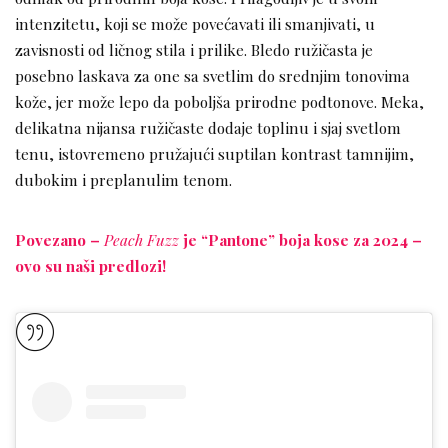
intenzitetu, koji se može povećavati ili smanjivati, u
zavisnosti od ličnog stila i prilike. Bledo ružičasta je
posebno laskava za one sa svetlim do srednjim tonovima
kože, jer može lepo da poboljša prirodne podtonove. Meka,
delikatna nijansa ružičaste dodaje toplinu i sjaj svetlom
tenu, istovremeno pružajući suptilan kontrast tamnijim,
dubokim i preplanulim tenom.
Povezano –
Peach Fuzz
je “Pantone” boja kose za 2024 –
ovo su naši predlozi!