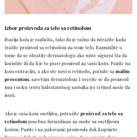
Izbor proizvoda za telo sa retinolom
Svačija koža je različita, tako da je važno da istražite kada
tražite proizvod sa retinolom za svoje telo. Razmislite o
tome da se obratite dermatologu ako niste sigurni šta da
koristite ili da li je to pravi proizvod za vašu kožu. Pazite na
koncentraciju, a ako ste novi u retinolu, počnite sa
malim
procentom,
savetuju dermatolozi. I uverite se da proizvod
ima i neku vrstu hidratantnog sastojka jer retinol može da
isuši.
Ako je vaša koža osetljiva, potražite
proizvod za telo sa
retinolom
posebno formulisan za osobe sa osetljivom
kožom. Pazite i na pakovanje proizvoda dok kupujete.