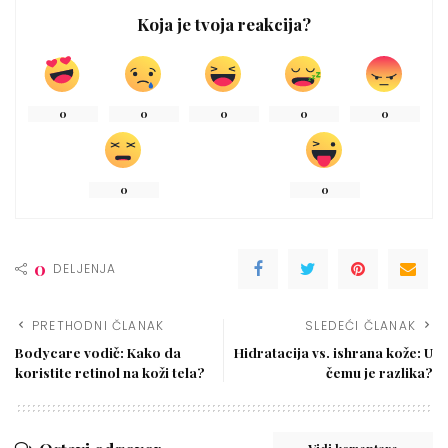
Koja je tvoja reakcija?
0
0
0
0
0
0
0
0
DELJENJA
PRETHODNI ČLANAK
SLEDEĆI ČLANAK
Bodycare vodič: Kako da
Hidratacija vs. ishrana kože: U
koristite retinol na koži tela?
čemu je razlika?