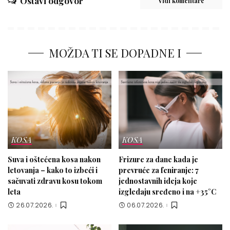
Ostavi odgovor
Vidi komentare
MOŽDA TI SE DOPADNE I
KOSA
KOSA
Suva i oštećena kosa nakon
Frizure za dane kada je
letovanja – kako to izbeći i
prevruće za feniranje: 7
sačuvati zdravu kosu tokom
jednostavnih ideja koje
leta
izgledaju sređeno i na +35°C
26.07.2026.
06.07.2026.