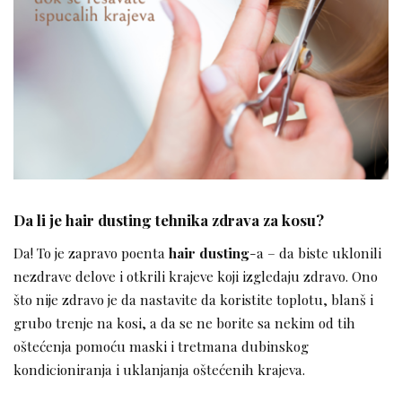
Da li je hair dusting tehnika zdrava za kosu?
Da! To je zapravo poenta
hair dusting
-a – da biste uklonili
nezdrave delove i otkrili krajeve koji izgledaju zdravo. Ono
što nije zdravo je da nastavite da koristite toplotu, blanš i
grubo trenje na kosi, a da se ne borite sa nekim od tih
oštećenja pomoću maski i tretmana dubinskog
kondicioniranja i uklanjanja oštećenih krajeva.