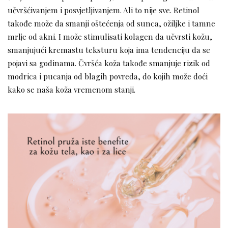
učvršćivanjem i posvjetljivanjem. Ali to nije sve. Retinol
takođe može da smanji oštećenja od sunca, ožiljke i tamne
mrlje od akni. I može stimulisati kolagen da učvrsti kožu,
smanjujući kremastu teksturu koja ima tendenciju da se
pojavi sa godinama. Čvršća koža takođe smanjuje rizik od
modrica i pucanja od blagih povreda, do kojih može doći
kako se naša koža vremenom stanji.