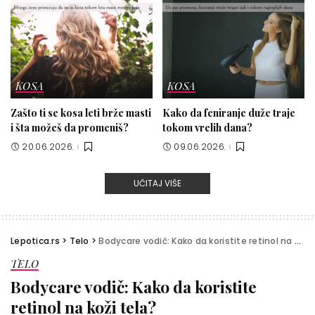
KOSA
KOSA
Zašto ti se kosa leti brže masti
Kako da feniranje duže traje
i šta možeš da promeniš?
tokom vrelih dana?
20.06.2026.
09.06.2026.
UČITAJ VIŠE
Lepotica.rs
>
Telo
>
Bodycare vodič: Kako da koristite retinol na koži tela?
TELO
Bodycare vodič: Kako da koristite
retinol na koži tela?