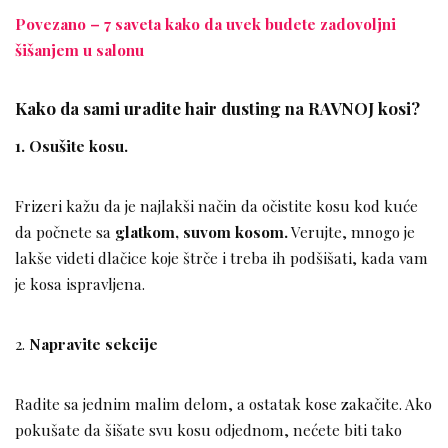
Povezano – 7 saveta kako da uvek budete zadovoljni
šišanjem u salonu
Kako da sami uradite hair dusting na RAVNOJ kosi?
1. Osušite kosu.
Frizeri kažu da je najlakši način da očistite kosu kod kuće
da počnete sa
glatkom, suvom kosom.
Verujte, mnogo je
lakše videti dlačice koje štrče i treba ih podšišati, kada vam
je kosa ispravljena.
2.
Napravite sekcije
Radite sa jednim malim delom, a ostatak kose zakačite. Ako
pokušate da šišate svu kosu odjednom, nećete biti tako