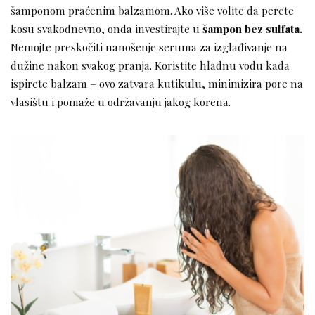
šamponom praćenim balzamom. Ako više volite da perete
kosu svakodnevno, onda investirajte u
šampon bez sulfata.
Nemojte preskočiti nanošenje seruma za izglađivanje na
dužine nakon svakog pranja. Koristite hladnu vodu kada
ispirete balzam – ovo zatvara kutikulu, minimizira pore na
vlasištu i pomaže u održavanju jakog korena.