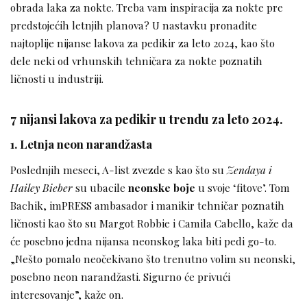
obrada laka za nokte. Treba vam inspiracija za nokte pre
predstojećih letnjih planova? U nastavku pronađite
najtoplije nijanse lakova za pedikir za leto 2024, kao što
dele neki od vrhunskih tehničara za nokte poznatih
ličnosti u industriji.
7 nijansi lakova za pedikir u trendu za leto 2024.
1. Letnja neon narandžasta
Poslednjih meseci, A-list zvezde s kao što su
Zendaya i
Hailey Bieber
su ubacile
neonske boje
u svoje ‘fitove’. Tom
Bachik, imPRESS ambasador i manikir tehničar poznatih
ličnosti kao što su Margot Robbie i Camila Cabello, kaže da
će posebno jedna nijansa neonskog laka biti pedi go-to.
„Nešto pomalo neočekivano što trenutno volim su neonski,
posebno neon narandžasti. Sigurno će privući
interesovanje”, kaže on.