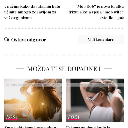
5 načina kako da jutarnju kafu
“Mob Bob” je nova kratka
učinite mnogo zdravijom za
frizura koja spaja “mob wife”
vaš organizam
estetiku i paž
Ostavi odgovor
Vidi komentare
MOŽDA TI SE DOPADNE I
KOSA
KOSA
Suva i oštećena kosa nakon
Frizure za dane kada je