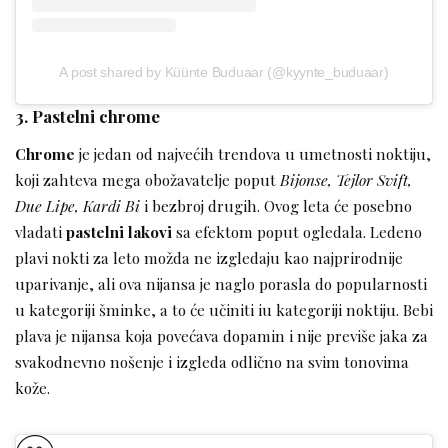
A post shared by Küünte Buduaar (@kyynte_buduaar)
3. Pastelni chrome
Chrome
je jedan od najvećih trendova u umetnosti noktiju,
koji zahteva mega obožavatelje poput
Bijonse, Tejlor Svift,
Due Lipe, Kardi Bi
i bezbroj drugih. Ovog leta će posebno
vladati
pastelni lakovi
sa efektom poput ogledala. Ledeno
plavi nokti za leto možda ne izgledaju kao najprirodnije
uparivanje, ali ova nijansa je naglo porasla do popularnosti
u kategoriji šminke, a to će učiniti iu kategoriji noktiju. Bebi
plava je nijansa koja povećava dopamin i nije previše jaka za
svakodnevno nošenje i izgleda odlično na svim tonovima
kože.