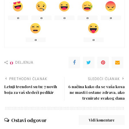
0
0
0
0
0
0
0
0
DELJENJA
PRETHODNI ČLANAK
SLEDEĆI ČLANAK
Letnji trendovi su tu: 7 novih
6 načina kako da se vaša kosa
boja za vaš sledeći pedikir
ne masti i ostane zdrava, ako
trenirate svakog dana
Ostavi odgovor
Vidi komentare