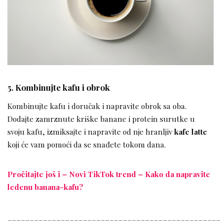
5. Kombinujte kafu i obrok
Kombinujte kafu i doručak i napravite obrok sa oba.
Dodajte zamrznute kriške banane i protein surutke u
svoju kafu, izmiksajte i napravite od nje hranljiv
kafe latte
koji će vam pomoći da se snađete tokom dana.
Pročitajte još i – Novi TikTok trend – Kako da napravite
ledenu banana-kafu?
________________________________________________