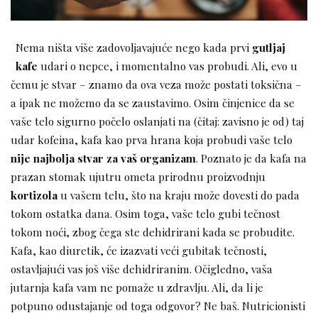
Nema ništa više zadovoljavajuće nego kada prvi
gutljaj
kafe
udari o nepce, i momentalno vas probudi. Ali, evo u
čemu je stvar – znamo da ova veza može postati toksična –
a ipak ne možemo da se zaustavimo. Osim činjenice da se
vaše telo sigurno počelo oslanjati na (čitaj: zavisno je od) taj
udar kofeina, kafa kao prva hrana koja probudi vaše telo
nije najbolja stvar za vaš organizam
. Poznato je da kafa na
prazan stomak ujutru ometa prirodnu proizvodnju
kortizola
u vašem telu, što na kraju može dovesti do pada
tokom ostatka dana. Osim toga, vaše telo gubi tečnost
tokom noći, zbog čega ste dehidrirani kada se probudite.
Kafa, kao diuretik, će izazvati veći gubitak tečnosti,
ostavljajući vas još više dehidriranim. Očigledno, vaša
jutarnja kafa vam ne pomaže u zdravlju. Ali, da li je
potpuno odustajanje od toga odgovor? Ne baš. Nutricionisti