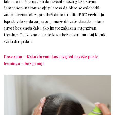
Iako ste možda navikli da osvežite kožu glave suvim
šamponom nakon sesije pilatesa da biste se oslobodili
znoja, dermatolozi predlaži da to uradite
PRE vežbanja
.
Ispostavilo se da zapravo pomaže da vaše vlasište ostane
suvo i bez znoja čak i ako imate zakazan intenzivan
trening. Obavezno operite kosu bez obzira na ovaj korak
svaki drugi dan.
Povezano – Kako da vam kosa izgleda sveže posle
treninga – bez pranja