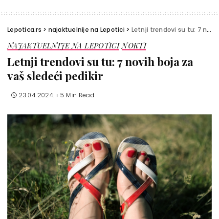
Lepotica.rs
>
najaktuelnije na Lepotici
>
Letnji trendovi su tu: 7 novih boja za vaš sledeći pedikir
NAJAKTUELNIJE NA LEPOTICI
NOKTI
Letnji trendovi su tu: 7 novih boja za
vaš sledeći pedikir
23.04.2024.
5 Min Read