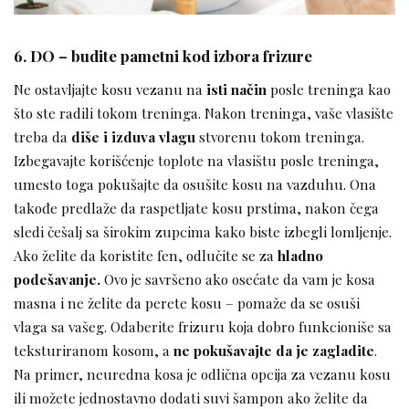
6. DO – budite pametni kod izbora frizure
Ne ostavljajte kosu vezanu na
isti način
posle treninga kao
što ste radili tokom treninga. Nakon treninga, vaše vlasište
treba da
diše i izduva vlagu
stvorenu tokom treninga.
Izbegavajte korišćenje toplote na vlasištu posle treninga,
umesto toga pokušajte da osušite kosu na vazduhu. Ona
takođe predlaže da raspetljate kosu prstima, nakon čega
sledi češalj sa širokim zupcima kako biste izbegli lomljenje.
Ako želite da koristite fen, odlučite se za
hladno
podešavanje.
Ovo je savršeno ako osećate da vam je kosa
masna i ne želite da perete kosu – pomaže da se osuši
vlaga sa vašeg. Odaberite frizuru koja dobro funkcioniše sa
teksturiranom kosom, a
ne pokušavajte da je zagladite
.
Na primer, neuredna kosa je odlična opcija za vezanu kosu
ili možete jednostavno dodati suvi šampon ako želite da