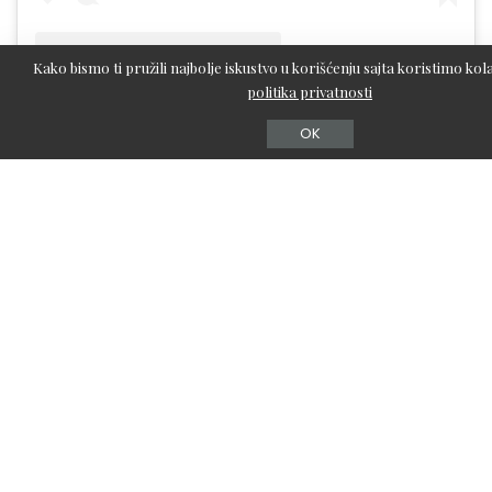
Kako bismo ti pružili najbolje iskustvo u korišćenju sajta koristimo kola
politika privatnosti
A post shared by P A I W A L O V E S (@paiwaloves)
OK
4. Pink Jelly
Uz trendove poput
„lipgloss nails“,
nije ni čudo što ultra-
sjajne formule lakova nalik na žele imaju svoj glavni
trenutak. Očekuje se da će se trend nastaviti tokom letnjih
meseci, posebno u vidu ružičaste boje. Žele nokti već neko
vreme privlače našu pažnju na Pinterestu, i to sa dobrim
razlogom“. Želite da izaberete najbolju
ružičastu
za ton
vaše kože – ako imate dublju kožu, izaberite dublju, blago
nagnutu nijansu šljive, dok ako ste bleđi, bledo roze
hladnih tonova bi bio odličan izbor.