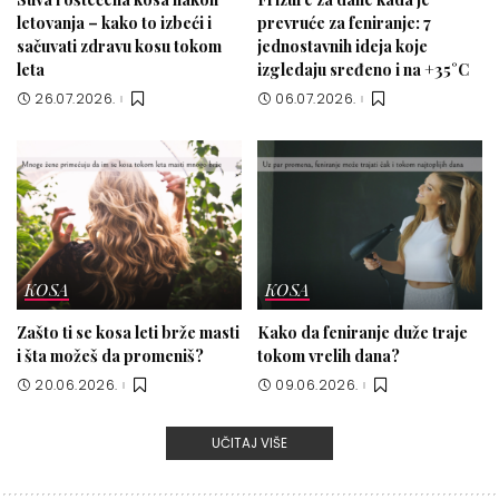
letovanja – kako to izbeći i
prevruće za feniranje: 7
sačuvati zdravu kosu tokom
jednostavnih ideja koje
leta
izgledaju sređeno i na +35°C
26.07.2026.
06.07.2026.
KOSA
KOSA
Zašto ti se kosa leti brže masti
Kako da feniranje duže traje
i šta možeš da promeniš?
tokom vrelih dana?
20.06.2026.
09.06.2026.
UČITAJ VIŠE