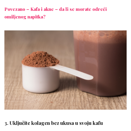
Povezano – Kafa i akne – da li se morate odreći
omiljenog napitka?
3. Uključite kolagen bez ukusa u svoju kafu