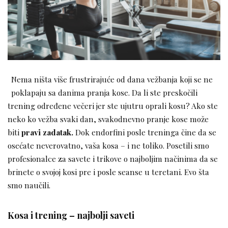
Nema ništa više frustrirajuće od dana vežbanja koji se ne
poklapaju sa danima pranja kose. Da li ste preskočili
trening određene večeri jer ste ujutru oprali kosu? Ako ste
neko ko vežba svaki dan, svakodnevno pranje kose može
biti
pravi zadatak.
Dok endorfini posle treninga čine da se
osećate neverovatno, vaša kosa – i ne toliko. Posetili smo
profesionalce za savete i trikove o najboljim načinima da se
brinete o svojoj kosi pre i posle seanse u teretani. Evo šta
smo naučili.
Kosa i trening – najbolji saveti