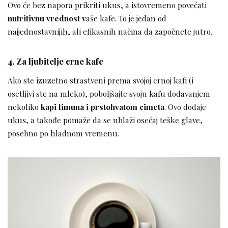
Ovo će bez napora prikriti ukus, a istovremeno povećati
nutritivnu vrednost v
aše kafe. To je jedan od
najjednostavnijih, ali efikasnih načina da započnete jutro.
4. Za ljubitelje crne kafe
Ako ste izuzetno strastveni prema svojoj crnoj kafi (i
osetljivi ste na mleko), poboljšajte svoju kafu dodavanjem
nekoliko
kapi limuna i prstohvatom cimeta
. Ovo dodaje
ukus, a takođe pomaže da se ublaži osećaj teške glave,
posebno po hladnom vremenu.