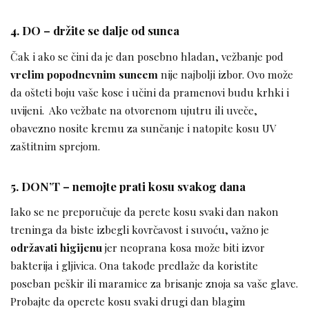
4. DO – držite se dalje od sunca
Čak i ako se čini da je dan posebno hladan, vežbanje pod
vrelim popodnevnim suncem
nije najbolji izbor. Ovo može
da ošteti boju vaše kose i učini da pramenovi budu krhki i
uvijeni. Ako vežbate na otvorenom ujutru ili uveče,
obavezno nosite kremu za sunčanje i natopite kosu UV
zaštitnim sprejom.
5. DON’T – nemojte prati kosu svakog dana
Iako se ne preporučuje da perete kosu svaki dan nakon
treninga da biste izbegli kovrčavost i suvoću, važno je
održavati higijenu
jer neoprana kosa može biti izvor
bakterija i gljivica. Ona takođe predlaže da koristite
poseban peškir ili maramice za brisanje znoja sa vaše glave.
Probajte da operete kosu svaki drugi dan blagim