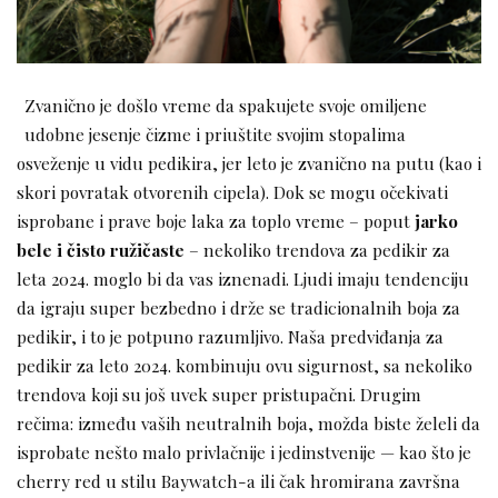
Zvanično je došlo vreme da spakujete svoje omiljene
udobne jesenje čizme i priuštite svojim stopalima
osveženje u vidu pedikira, jer leto je zvanično na putu (kao i
skori povratak otvorenih cipela). Dok se mogu očekivati
isprobane i prave boje laka za toplo vreme – poput
jarko
bele i čisto ružičaste
– nekoliko trendova za pedikir za
leta 2024. moglo bi da vas iznenadi. Ljudi imaju tendenciju
da igraju super bezbedno i drže se tradicionalnih boja za
pedikir, i to je potpuno razumljivo. Naša predviđanja za
pedikir za leto 2024. kombinuju ovu sigurnost, sa nekoliko
trendova koji su još uvek super pristupačni. Drugim
rečima: između vaših neutralnih boja, možda biste želeli da
isprobate nešto malo privlačnije i jedinstvenije — kao što je
cherry red u stilu Baywatch-a ili čak hromirana završna