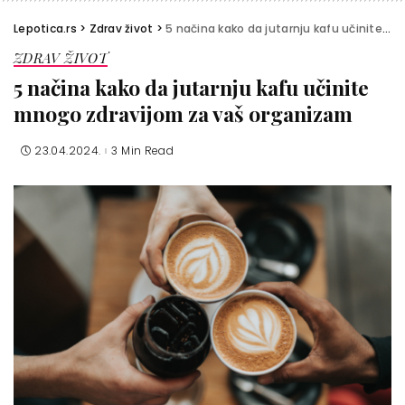
Lepotica.rs
>
Zdrav život
>
5 načina kako da jutarnju kafu učinite mnogo zdravijom za vaš organizam
ZDRAV ŽIVOT
5 načina kako da jutarnju kafu učinite
mnogo zdravijom za vaš organizam
23.04.2024.
3 Min Read