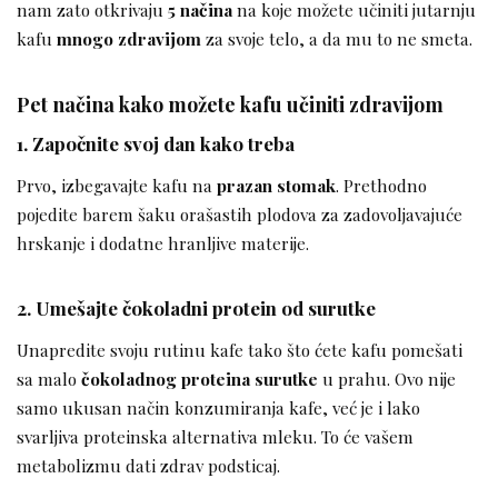
nam zato otkrivaju
5 načina
na koje možete učiniti jutarnju
kafu
mnogo zdravijom
za svoje telo, a da mu to ne smeta.
Pet načina kako možete kafu učiniti zdravijom
1. Započnite svoj dan kako treba
Prvo, izbegavajte kafu na
prazan stomak
. Prethodno
pojedite barem šaku orašastih plodova za zadovoljavajuće
hrskanje i dodatne hranljive materije.
2. Umešajte čokoladni protein od surutke
Unapredite svoju rutinu kafe tako što ćete kafu pomešati
sa malo
čokoladnog proteina surutke
u prahu. Ovo nije
samo ukusan način konzumiranja kafe, već je i lako
svarljiva proteinska alternativa mleku. To će vašem
metabolizmu dati zdrav podsticaj.