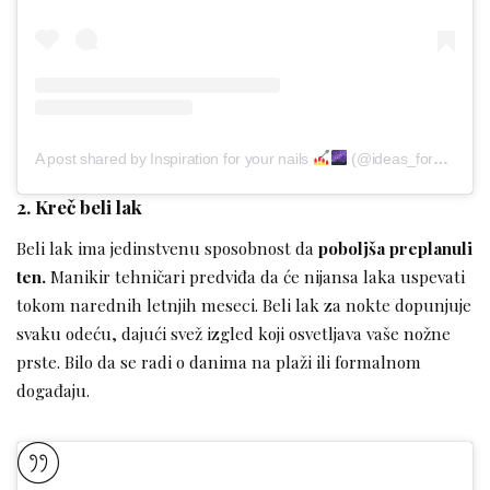
A post shared by Inspiration for your nails
(@ideas_for_nails_inspire)
2. Kreč beli lak
Beli lak ima jedinstvenu sposobnost da
poboljša preplanuli
ten.
Manikir tehničari predviđa da će nijansa laka uspevati
tokom narednih letnjih meseci. Beli lak za nokte dopunjuje
svaku odeću, dajući svež izgled koji osvetljava vaše nožne
prste. Bilo da se radi o danima na plaži ili formalnom
događaju.