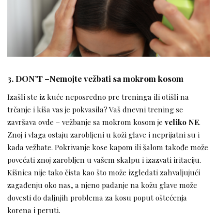
3. DON’T –Nemojte vežbati sa mokrom kosom
Izašli ste iz kuće neposredno pre treninga ili otišli ​​na
trčanje i kiša vas je pokvasila? Vaš dnevni trening se
završava ovde – vežbanje sa mokrom kosom je
veliko NE
.
Znoj i vlaga ostaju zarobljeni u koži glave i neprijatni su i
kada vežbate. Pokrivanje kose kapom ili šalom takođe može
povećati znoj zarobljen u vašem skalpu i izazvati iritaciju.
Kišnica nije tako čista kao što može izgledati zahvaljujući
zagađenju oko nas, a njeno padanje na kožu glave može
dovesti do daljnjih problema za kosu poput oštećenja
korena i peruti.