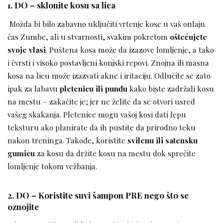
1. DO – sklonite kosu sa lica
Možda bi bilo zabavno uključiti vrtenje kose u vaš onlajn
čas Zumbe, ali u stvarnosti, svakim pokretom
oštećujete
svoje vlasi
. Puštena kosa može da izazove lomljenje, a tako
i čvrsti i visoko postavljeni konjski repovi. Znojna ili masna
kosa na licu može izazvati akne i iritaciju. Odlučite se zato
ipak za labavu
pletenicu ili punđu
kako biste zadržali kosu
na mestu – zakačite je; jer ne želite da se otvori usred
vašeg skakanja. Pletenice mogu vašoj kosi dati lepu
teksturu ako planirate da ih pustite da prirodno teku
nakon treninga. Takođe, koristite
svilenu ili satensku
gumicu
za kosu da držite kosu na mestu dok sprečite
lomljenje tokom vežbanja.
2. DO – Koristite suvi šampon PRE nego što se
oznojite