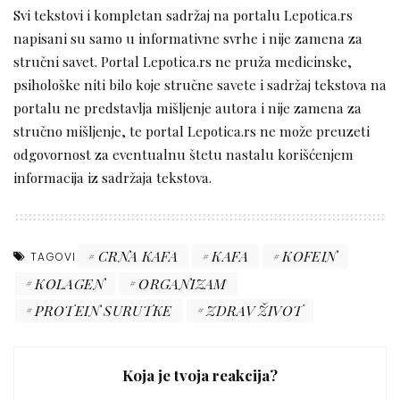
Svi tekstovi i kompletan sadržaj na portalu Lepotica.rs
napisani su samo u informativne svrhe i nije zamena za
stručni savet. Portal Lepotica.rs ne pruža medicinske,
psihološke niti bilo koje stručne savete i sadržaj tekstova na
portalu ne predstavlja mišljenje autora i nije zamena za
stručno mišljenje, te portal Lepotica.rs ne može preuzeti
odgovornost za eventualnu štetu nastalu korišćenjem
informacija iz sadržaja tekstova.
CRNA KAFA
KAFA
KOFEIN
TAGOVI
KOLAGEN
ORGANIZAM
PROTEIN SURUTKE
ZDRAV ŽIVOT
Koja je tvoja reakcija?