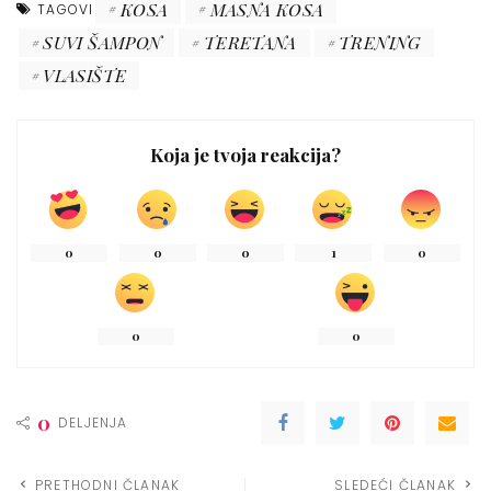
KOSA
MASNA KOSA
TAGOVI
SUVI ŠAMPON
TERETANA
TRENING
VLASIŠTE
Koja je tvoja reakcija?
0
0
0
1
0
0
0
0
DELJENJA
PRETHODNI ČLANAK
SLEDEĆI ČLANAK