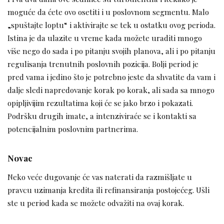
moguće da ćete ovo osetiti i u poslovnom segmentu. Malo
„spuštajte loptu“ i aktivirajte se tek u ostatku ovog perioda.
Istina je da ulazite u vreme kada možete uraditi mnogo
više nego do sada i po pitanju svojih planova, ali i po pitanju
regulisanja trenutnih poslovnih pozicija. Bolji period je
pred vama i jedino što je potrebno jeste da shvatite da vam i
dalje sledi napredovanje korak po korak, ali sada sa mnogo
opipljivijim rezultatima koji će se jako brzo i pokazati.
Podršku drugih imate, a intenziviraće se i kontakti sa
potencijalnim poslovnim partnerima.
Novac
Neko veće dugovanje će vas naterati da razmišljate u
pravcu uzimanja kredita ili refinansiranja postojećeg. Ušli
ste u period kada se možete odvažiti na ovaj korak.