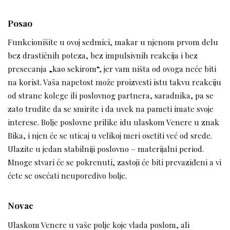
Posao
Funkcionišite u ovoj sedmici, makar u njenom prvom delu
bez drastičnih poteza, bez impulsivnih reakcija i bez
presecanja „kao sekirom“, jer vam ništa od ovoga neće biti
na korist. Vaša napetost može proizvesti istu takvu reakciju
od strane kolege ili poslovnog partnera, saradnika, pa se
zato trudite da se smirite i da uvek na pameti imate svoje
interese. Bolje poslovne prilike idu ulaskom Venere u znak
Bika, i njen će se uticaj u velikoj meri osetiti već od srede.
Ulazite u jedan stabilniji poslovno – materijalni period.
Mnoge stvari će se pokrenuti, zastoji će biti prevaziđeni a vi
ćete se osećati neuporedivo bolje.
Novac
Ulaskom Venere u vaše polje koje vlada poslom, ali