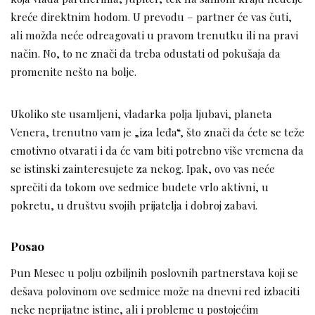
kreće direktnim hodom. U prevodu – partner će vas čuti,
ali možda neće odreagovati u pravom trenutku ili na pravi
način. No, to ne znači da treba odustati od pokušaja da
promenite nešto na bolje.
Ukoliko ste usamljeni, vladarka polja ljubavi, planeta
Venera, trenutno vam je „iza leđa“, što znači da ćete se teže
emotivno otvarati i da će vam biti potrebno više vremena da
se istinski zainteresujete za nekog. Ipak, ovo vas neće
sprečiti da tokom ove sedmice budete vrlo aktivni, u
pokretu, u društvu svojih prijatelja i dobroj zabavi.
Posao
Pun Mesec u polju ozbiljnih poslovnih partnerstava koji se
dešava polovinom ove sedmice može na dnevni red izbaciti
neke neprijatne istine, ali i probleme u postojećim