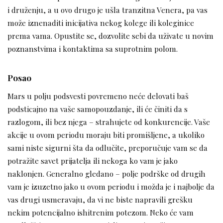
i druženju, a u ovo drugo je ušla tranzitna Venera, pa vas
može iznenaditi inicijativa nekog kolege ili koleginice
prema vama. Opustite se, dozvolite sebi da uživate u novim
poznanstvima i kontaktima sa suprotnim polom.
Posao
Mars u polju podsvesti povremeno neće delovati baš
podsticajno na vaše samopouzdanje, ili će činiti da s
razlogom, ili bez njega – strahujete od konkurencije. Vaše
akcije u ovom periodu moraju biti promišljene, a ukoliko
sami niste sigurni šta da odlučite, preporučuje vam se da
potražite savet prijatelja ili nekoga ko vam je jako
naklonjen. Generalno gledano – polje podrške od drugih
vam je izuzetno jako u ovom periodu i možda je i najbolje da
vas drugi usmeravaju, da vi ne biste napravili grešku
nekim potencijalno ishitrenim potezom. Neko će vam