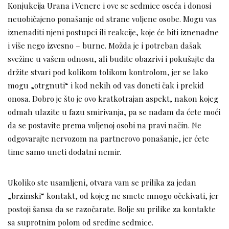
Konjukcija Urana i Venere i ove se sedmice oseća i donosi
neuobičajeno ponašanje od strane voljene osobe. Mogu vas
iznenaditi njeni postupci ili reakcije, koje će biti iznenadne
i više nego izvesno – burne. Možda je i potreban dašak
svežine u vašem odnosu, ali budite obazrivi i pokušajte da
držite stvari pod kolikom tolikom kontrolom, jer se lako
mogu „otrgnuti“ i kod nekih od vas doneti čak i prekid
onosa. Dobro je što je ovo kratkotrajan aspekt, nakon kojeg
odmah ulazite u fazu smirivanja, pa se nadam da ćete moći
da se postavite prema voljenoj osobi na pravi način. Ne
odgovarajte nervozom na partnerovo ponašanje, jer ćete
time samo uneti dodatni nemir.
Ukoliko ste usamljeni, otvara vam se prilika za jedan
„brzinski“ kontakt, od kojeg ne smete mnogo očekivati, jer
postoji šansa da se razočarate. Bolje su prilike za kontakte
sa suprotnim polom od sredine sedmice.