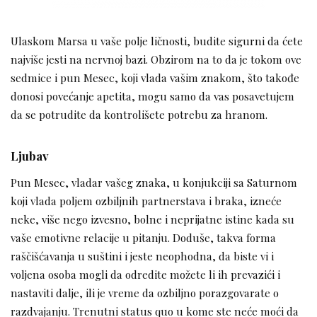
Ulaskom Marsa u vaše polje ličnosti, budite sigurni da ćete
najviše jesti na nervnoj bazi. Obzirom na to da je tokom ove
sedmice i pun Mesec, koji vlada vašim znakom, što takođe
donosi povećanje apetita, mogu samo da vas posavetujem
da se potrudite da kontrolišete potrebu za hranom.
Ljubav
Pun Mesec, vladar vašeg znaka, u konjukciji sa Saturnom
koji vlada poljem ozbiljnih partnerstava i braka, izneće
neke, više nego izvesno, bolne i neprijatne istine kada su
vaše emotivne relacije u pitanju. Doduše, takva forma
raščišćavanja u suštini i jeste neophodna, da biste vi i
voljena osoba mogli da odredite možete li ih prevazići i
nastaviti dalje, ili je vreme da ozbiljno porazgovarate o
razdvajanju. Trenutni status quo u kome ste neće moći da