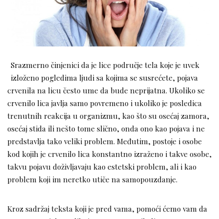
Srazmerno činjenici da je lice područje tela koje je uvek
izloženo pogledima ljudi sa kojima se susrećete, pojava
crvenila na licu često ume da bude neprijatna. Ukoliko se
crvenilo lica javlja samo povremeno i ukoliko je posledica
trenutnih reakcija u organizmu, kao što su osećaj zamora,
osećaj stida ili nešto tome slično, onda ono kao pojava i ne
predstavlja tako veliki problem. Međutim, postoje i osobe
kod kojih je crvenilo lica konstantno izraženo i takve osobe,
takvu pojavu doživljavaju kao estetski problem, ali i kao
problem koji im neretko utiče na samopouzdanje.
Kroz sadržaj teksta koji je pred vama, pomoći ćemo vam da