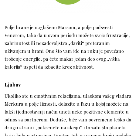
Polje hrane je naglašeno Marsom, a polje podsvesti
Venerom, tako da u ovom periodu možete svoje frustracije,
zabrinutost ili nezadovoljstvo „daviti“ preteranim
uživanjem u hrani. Ono što vam ide na ruku je povećano
trošenje energije, pa ćete makar jedan deo ovog „viška
kalorija“ uspeti da izbacite kroz aktivnost.
Ljubav
Ukoliko ste u emotivnim relacijama, ulaskom vašeg vladara
Merkura u polje ličnosti, dolazite u fazu u kojoj možete na
lakši i jednostavniji način uneti neke pozitivne elemente u
odnos sa partnerom. Doduše, biće vam povremeno teško da
drugu stranu „pokrenete na akciju“ i to zato što planeta
koja vlada partnerima, Jupiter, tek na samom kraju nedelje