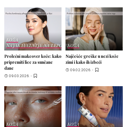
KOŽA
NAJAKTUELNIJE NA LEPOTICI
KOŽA
Prolećni makeover kože: kako
Najčešće greške u nezi kože
pripremiti lice za sunčane
zimi i kako ih izbeći
dane
09.02.2026.
09.03.2026.
KOŽA
KOŽA