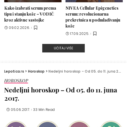
Kako izabrati serum prema
NIVEA Cellular Epigenetics
tipu i stanju kože – VODIČ
serum: revolucionarna
kroz aktivne sastojke
prekretnica u podmlađivanju
kože
09.02.2026.
17.09.2025.
UČITAJ VIŠE
Lepotica.rs
>
Horoskop
>
Nedeljni horoskop – Od 05. do 11. juna 2017.
HOROSKOP
Nedeljni horoskop – Od 05. do 11. juna
2017.
05.06.2017.
33 Min Read