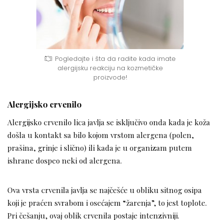
Pogledajte i šta da radite kada imate
alergijsku reakciju na kozmetičke
proizvode!
Alergijsko crvenilo
Alergijsko crvenilo lica javlja se isključivo onda kada je koža
došla u kontakt sa bilo kojom vrstom alergena (polen,
prašina, grinje i slično) ili kada je u organizam putem
ishrane dospeo neki od alergena.
Ova vrsta crvenila javlja se najčešće u obliku sitnog osipa
koji je praćen svrabom i osećajem “žarenja”, to jest toplote.
Pri češanju, ovaj oblik crvenila postaje intenzivniji.