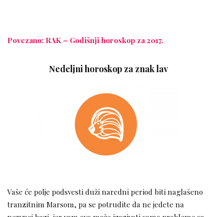
Povezano: RAK – Godišnji horoskop za 2017.
Nedeljni horoskop za znak lav
Vaše će polje podsvesti duži naredni period biti naglašeno
tranzitnim Marsom, pa se potrudite da ne jedete na
nervnoj bazi, jer vam ovo može izazivati samo probleme sa