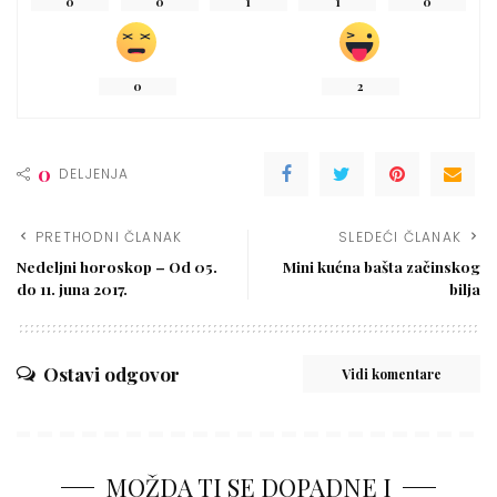
0
0
1
1
0
0
2
0
DELJENJA
PRETHODNI ČLANAK
SLEDEĆI ČLANAK
Nedeljni horoskop – Od 05.
Mini kućna bašta začinskog
do 11. juna 2017.
bilja
Ostavi odgovor
Vidi komentare
MOŽDA TI SE DOPADNE I