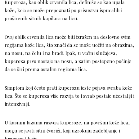
Kuperoza, kao oblik crvenila lica, definiše se kao upala
kože, koja se može prepoznati po prisustvu ispucalih i
proširenih sitnih kapilara na licu.
Ovaj oblik crvenila lica može biti izražen na doslovno svim
regijama kože lica, što znači da se može uočiti na obrazima,
na nosu, na čelu i na bradi. Ipak, u većini slučajeva,
kuperoza prvo nastaje na nosu, a zatim postepeno počinje
da se širi prema ostalim regijama lica.
Simptom koji često prati kuperozu jeste pojava svraba kože
lica. Što se kuperoza više razvija to i svrab postaje učestaliji i
intenzivniji.
U kasnim fazama razvoja kuperoze, na površini kože lica,
mogu se javiti sitni čvorići, koji uzrokuju zadebljanje i
hrapavost kože.