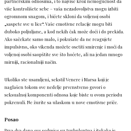
partnerskim odnosima, i to najviše kroz nemogućnost da
više kontrolišete sebe – vaša nezadovoljstva mogu izbiti
ogromnom snagom, i bićete skloni da voljenoj osobi
„saspete sve u lice“. Vaše emotivne relacije mogu biti
duboko poljuljane, a kod nekih čak može doći i do prekida.
Ako sačekate samo malo, i pokušate da ne reagujete
impulsivno, oko vikenda možete osetiti smirenje i moći da
voljenoj osobi saopštite sve što hoćete, ali na jedan mnogo
mirniji, racionalniji način.
Ukoliko ste usamljeni, sekstil Venere i Marsa koji je
naglašen tokom ove nedelje prvenstveno govori o
seksualnoj komponenti odnosa koje biste u ovom periodu
pokrenuli. Ne žurite sa ulaskom u nove emotivne priče.
Posao
Prva dva dana ove sedmice su turbulentna i itekako je