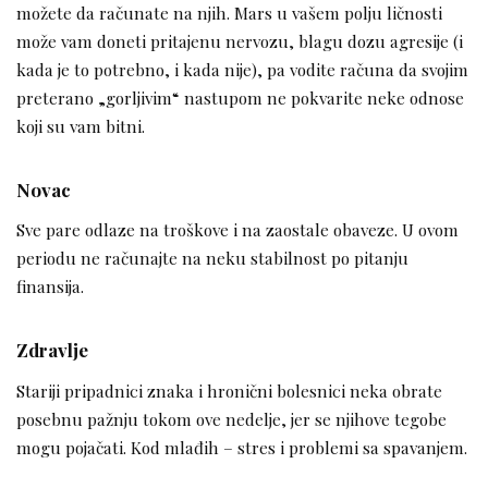
možete da računate na njih. Mars u vašem polju ličnosti
može vam doneti pritajenu nervozu, blagu dozu agresije (i
kada je to potrebno, i kada nije), pa vodite računa da svojim
preterano „gorljivim“ nastupom ne pokvarite neke odnose
koji su vam bitni.
Novac
Sve pare odlaze na troškove i na zaostale obaveze. U ovom
periodu ne računajte na neku stabilnost po pitanju
finansija.
Zdravlje
Stariji pripadnici znaka i hronični bolesnici neka obrate
posebnu pažnju tokom ove nedelje, jer se njihove tegobe
mogu pojačati. Kod mlađih – stres i problemi sa spavanjem.