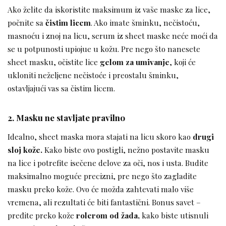
Ako želite da iskoristite maksimum iz vaše maske za lice,
počnite sa
čistim licem
. Ako imate šminku, nečistoću,
masnoću i znoj na licu, serum iz sheet maske neće moći da
se u potpunosti upiojue u kožu. Pre nego što nanesete
sheet masku, očistite lice
gelom za umivanje
, koji će
ukloniti neželjene nečistoće i preostalu šminku,
ostavljajući vas sa čistim licem.
2. Masku ne stavljate pravilno
Idealno, sheet maska mora stajati na licu skoro kao
drugi
sloj kože.
Kako biste ovo postigli, nežno postavite masku
na lice i potrefite isečene delove za oči, nos i usta. Budite
maksimalno moguće precizni, pre nego što zagladite
masku preko kože. Ovo će možda zahtevati malo više
vremena, ali rezultati će biti fantastični. Bonus savet –
pređite preko kože
rolerom od žada,
kako biste utisnuli