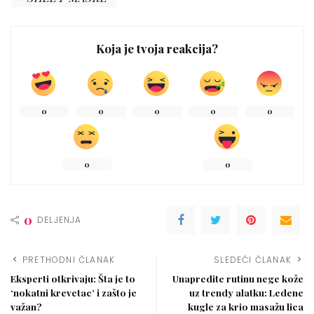
Koja je tvoja reakcija?
0
0
0
0
0
0
0
0
DELJENJA
PRETHODNI ČLANAK
SLEDEĆI ČLANAK
Eksperti otkrivaju: Šta je to
Unapredite rutinu nege kože
‘nokatni krevetac’ i zašto je
uz trendy alatku: Ledene
važan?
kugle za krio masažu lica