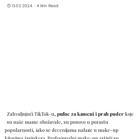
13.02.2024.
4 Min Read
Zahvaljujući TikTok-u,
pufne za kameni i prah puder
koje
su naše mame obožavale, su ponovo u porastu
popularnosti, iako se decenijama nalaze u make-up
kitovima šminkera. Profesionalni make-up artisti su