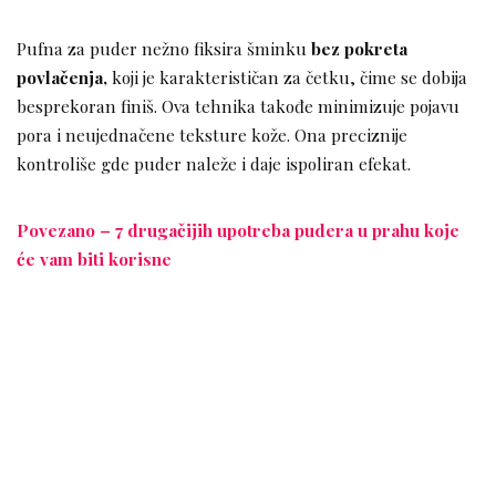
Pufna za puder nežno fiksira šminku
bez pokreta
povlačenja,
koji je karakterističan za četku, čime se dobija
besprekoran finiš. Ova tehnika takođe minimizuje pojavu
pora i neujednačene teksture kože. Ona preciznije
kontroliše gde puder naleže i daje ispoliran efekat.
Povezano – 7 drugačijih upotreba pudera u prahu koje
će vam biti korisne