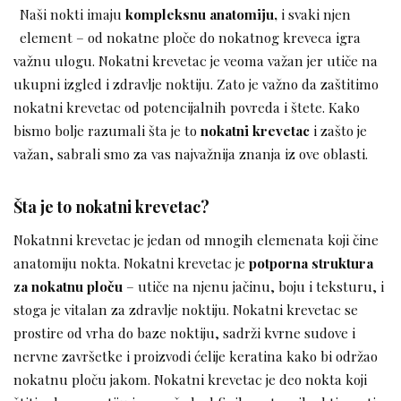
Naši nokti imaju
kompleksnu anatomiju,
i svaki njen
element – od nokatne ploče do nokatnog kreveca igra
važnu ulogu. Nokatni krevetac je veoma važan jer utiče na
ukupni izgled i zdravlje noktiju. Zato je važno da zaštitimo
nokatni krevetac od potencijalnih povreda i štete. Kako
bismo bolje razumali šta je to
nokatni krevetac
i zašto je
važan, sabrali smo za vas najvažnija znanja iz ove oblasti.
Šta je to nokatni krevetac?
Nokatnni krevetac je jedan od mnogih elemenata koji čine
anatomiju nokta. Nokatni krevetac je
potporna struktura
za nokatnu ploču
– utiče na njenu jačinu, boju i teksturu, i
stoga je vitalan za zdravlje noktiju. Nokatni krevetac se
prostire od vrha do baze noktiju, sadrži kvrne sudove i
nervne završetke i proizvodi ćelije keratina kako bi održao
nokatnu ploču jakom. Nokatni krevetac je deo nokta koji