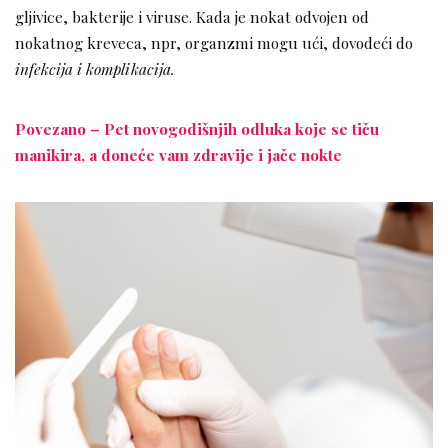
gljivice, bakterije i viruse. Kada je nokat odvojen od
nokatnog kreveca, npr, organzmi mogu ući, dovodeći do
infekcija i komplikacija.
Povezano – Pet novogodišnjih odluka koje se tiču
manikira, a doneće vam zdravije i jače nokte