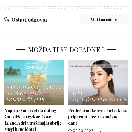
Ostavi odgovor
Vidi komentare
MOŽDA TI SE DOPADNE I
NAJAKTUELNIJE NA LEPOTICI
NE PROPUSTITE
KOŽA
PREPORUČUJEMO
NAJAKTUELNIJE NA LEPOT
Najuspešniji svetski dating
Prolećni makeover kože: kako
šou stiže u region: Love
pripremiti lice za sunčane
Island Adria traži najhrabrije
dane
singl kandidate!
09.03.2026.