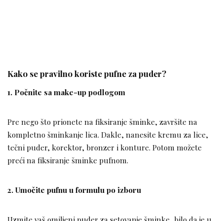
Kako se pravilno koriste pufne za puder?
1. Počnite sa make-up podlogom
Pre nego što prionete na fiksiranje šminke, završite na
kompletno šminkanje lica. Dakle, nanesite kremu za lice,
tečni puder, korektor, bronzer i konture. Potom možete
preći na fiksiranje šminke pufnom.
2. Umočite pufnu u formulu po izboru
Uzmite vaš omiljeni puder za setovanje šminke, bilo da je u