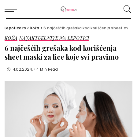
Lepotica.rs
>
Koža
>
6 najčešćih grešaka kod korišćenja sheet maski za lice koje svi pravimo
KOŽA
NAJAKTUELNIJE NA LEPOTICI
6 najčešćih grešaka kod korišćenja
sheet maski za lice koje svi pravimo
14.02.2024.
4 Min Read