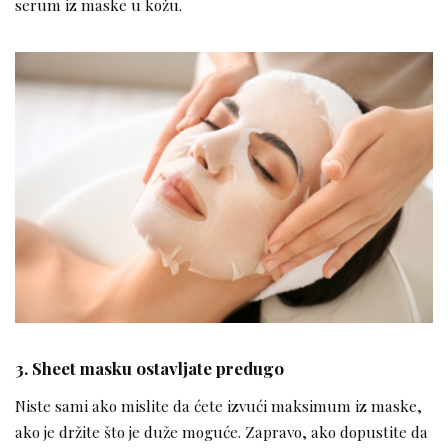
serum iz maske u kožu.
3. Sheet masku ostavljate predugo
Niste sami ako mislite da ćete izvući maksimum iz maske,
ako je držite što je duže moguće. Zapravo, ako dopustite da