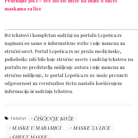
Pročitajte još i – Sve što ste htele da znate o sheet
maskama za lice
________________________________________________
Svi tekstovi i kompletan sadržaj na portalu Lepotica.rs
napisani su samo u informativne svrhe i nije zamena za
stručni savet. Portal Lepotica.rs ne pruža medicinske,
psihološke niti bilo koje stručne savete i sadržaj tekstova na
portalu ne predstavlja mišljenje autora i nije zamena za
stručno mišljenje, te portal Lepotica.rs ne može preuzeti
odgovornost za eventualnu štetu nastalu korišćenjem
informacija iz sadržaja tekstova.
ČIŠĆENJE KOŽE
TAGOVI
MASKE U MARAMICI
MASKE ZA LICE
SHEET MASKE