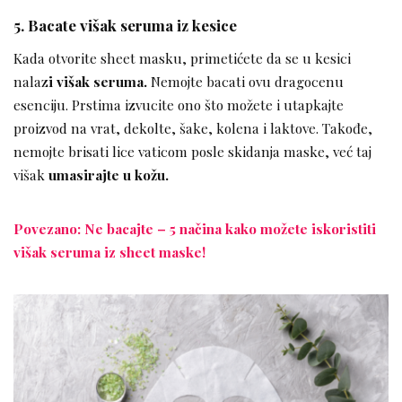
5. Bacate višak seruma iz kesice
Kada otvorite sheet masku, primetićete da se u kesici
nalaz
i višak seruma.
Nemojte bacati ovu dragocenu
esenciju. Prstima izvucite ono što možete i utapkajte
proizvod na vrat, dekolte, šake, kolena i laktove. Takođe,
nemojte brisati lice vaticom posle skidanja maske, već taj
višak
umasirajte u kožu.
Povezano: Ne bacajte – 5 načina kako možete iskoristiti
višak seruma iz sheet maske!