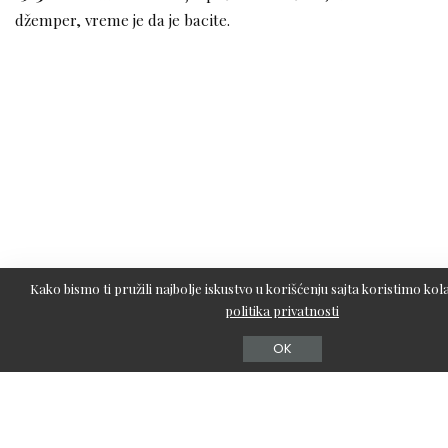
džemper, vreme je da je bacite.
Kako bismo ti pružili najbolje iskustvo u korišćenju sajta koristimo kola
politika privatnosti
OK
Pročitajte još i – Puder u prahu vs. kameni – koji je bolji
za setovanje šminke?