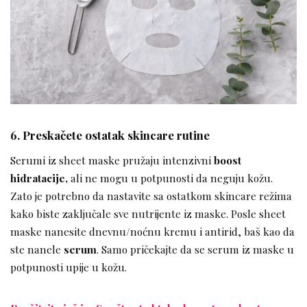
6. Preskačete ostatak skincare rutine
Serumi iz sheet maske pružaju intenzivni
boost
hidratacije,
ali ne mogu u potpunosti da neguju kožu.
Zato je potrebno da nastavite sa ostatkom skincare režima
kako biste zaključale sve nutrijente iz maske. Posle sheet
maske nanesite dnevnu/noćnu kremu i antirid, baš kao da
ste nanele
serum
. Samo pričekajte da se serum iz maske u
potpunosti upije u kožu.