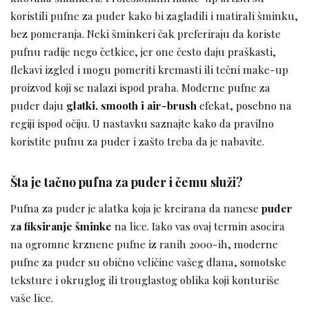
koristili pufne za puder kako bi zagladili i matirali šminku,
bez pomeranja. Neki šminkeri čak preferiraju da koriste
pufnu radije nego četkice, jer one često daju praškasti,
flekavi izgled i mogu pomeriti kremasti ili tečni make-up
proizvod koji se nalazi ispod praha. Moderne pufne za
puder daju
glatki, smooth i air-brush
efekat, posebno na
regiji ispod očiju. U nastavku saznajte kako da pravilno
koristite pufnu za puder i zašto treba da je nabavite.
Šta je tačno pufna za puder i čemu služi?
Pufna za puder je alatka koja je kreirana da nanese
puder
za fiksiranje šminke
na lice. Iako vas ovaj termin asocira
na ogromne krznene pufne iz ranih 2000-ih, moderne
pufne za puder su obično veličine vašeg dlana, somotske
teksture i okruglog ili trouglastog oblika koji konturiše
vaše lice.