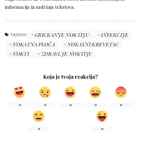
informacija iz sadržaja tekstova.
GRICKANJE NOKTIJU
INFEKCIJE
TAGOVI
NOKATNA PLOČA
NOKATNI KREVETAC
NOKTI
ZDRAVLJE NOKTIJU
Koja je tvoja reakcija?
0
0
0
0
0
0
0