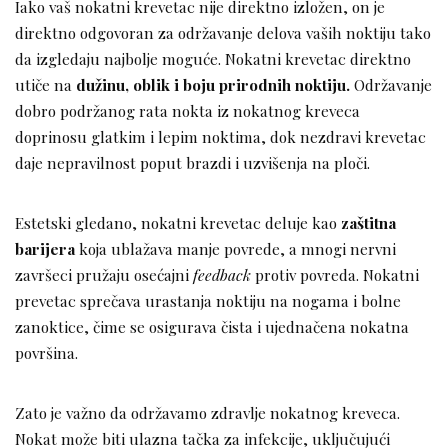
Iako vaš nokatni krevetac nije direktno izložen, on je
direktno odgovoran za održavanje delova vaših noktiju tako
da izgledaju najbolje moguće. Nokatni krevetac direktno
utiče na
dužinu, oblik i boju prirodnih noktiju.
Održavanje
dobro podržanog rata nokta iz nokatnog kreveca
doprinosu glatkim i lepim noktima, dok nezdravi krevetac
daje nepravilnost poput brazdi i uzvišenja na ploči.
Estetski gledano, nokatni krevetac deluje kao
zaštitna
barijera
koja ublažava manje povrede, a mnogi nervni
završeci pružaju osećajni
feedback
protiv povreda. Nokatni
prevetac sprečava urastanja noktiju na nogama i bolne
zanoktice, čime se osigurava čista i ujednačena nokatna
površina.
Zato je važno da održavamo zdravlje nokatnog kreveca.
Nokat može biti ulazna tačka za infekcije, uključujući