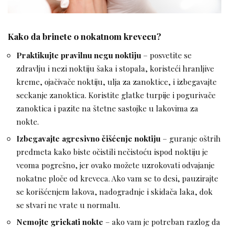
Kako da brinete o nokatnom krevecu?
Praktikujte pravilnu negu noktiju
– posvetite se
zdravlju i nezi noktiju šaka i stopala, koristeći hranljive
kreme, ojačivače noktiju, ulja za zanoktice, i izbegavajte
seckanje zanoktica. Koristite glatke turpije i pogurivače
zanoktica i pazite na štetne sastojke u lakovima za
nokte.
Izbegavajte agresivno čišćenje noktiju
– guranje oštrih
predmeta kako biste očistili nečistoću ispod noktiju je
veoma pogrešno, jer ovako možete uzrokovati odvajanje
nokatne ploče od kreveca. Ako vam se to desi, pauzirajte
se korišćenjem lakova, nadogradnje i skidača laka, dok
se stvari ne vrate u normalu.
Nemojte grickati nokte
– ako vam je potreban razlog da