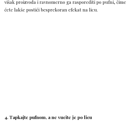
višak proizvoda i ravnomerno ga rasporediti po pufni, čime
ćete lakše postići besprekoran efekat na licu.
4. Tapkajte pufnom, a ne vucite je po licu