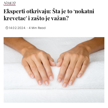
NOKTI
Eksperti otkrivaju: Šta je to ‘nokatni
krevetac’ i zašto je važan?
14.02.2024.
4 Min Read