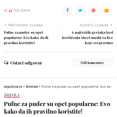
0
DELJENJA
PRETHODNI ČLANAK
SLEDEĆI ČLANAK
Pufne za puder su opet
6 najčešćih grešaka kod
popularne: Evo kako da ih
korišćenja sheet maski za lice
pravilno koristite!
koje svi pravimo
Ostavi odgovor
Vidi komentare
Lepotica.rs
>
Šminka
>
Pufne za puder su opet popularne: Evo kako da ih pravilno koristite!
ŠMINKA
Pufne za puder su opet popularne: Evo
kako da ih pravilno koristite!