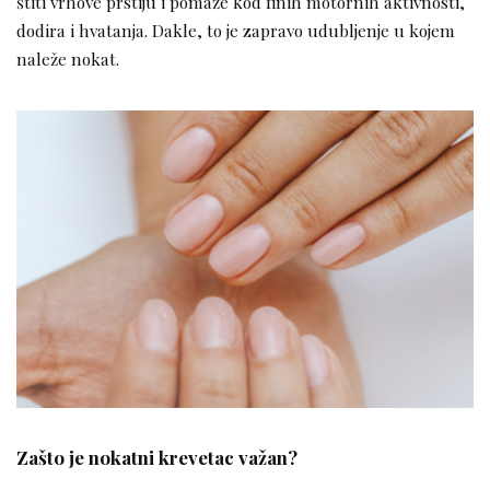
štiti vrhove prstiju i pomaže kod finih motornih aktivnosti,
dodira i hvatanja. Dakle, to je zapravo udubljenje u kojem
naleže nokat.
Zašto je nokatni krevetac važan?