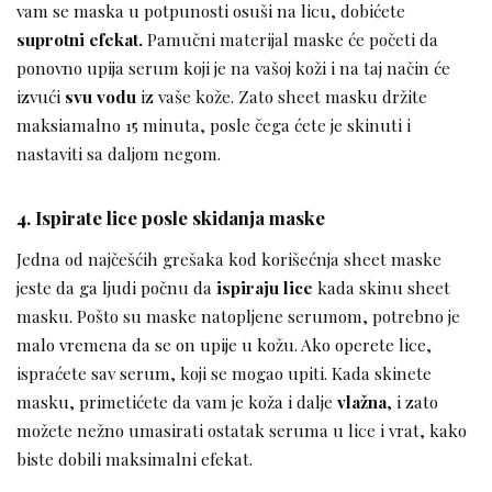
vam se maska u potpunosti osuši na licu, dobićete
suprotni efekat.
Pamučni materijal maske će početi da
ponovno upija serum koji je na vašoj koži i na taj način će
izvući
svu vodu
iz vaše kože. Zato sheet masku držite
maksiamalno 15 minuta, posle čega ćete je skinuti i
nastaviti sa daljom negom.
4. Ispirate lice posle skidanja maske
Jedna od najčešćih grešaka kod korišećnja sheet maske
jeste da ga ljudi počnu da
ispiraju lice
kada skinu sheet
masku. Pošto su maske natopljene serumom, potrebno je
malo vremena da se on upije u kožu. Ako operete lice,
ispraćete sav serum, koji se mogao upiti. Kada skinete
masku, primetićete da vam je koža i dalje
vlažna
, i zato
možete nežno umasirati ostatak seruma u lice i vrat, kako
biste dobili maksimalni efekat.