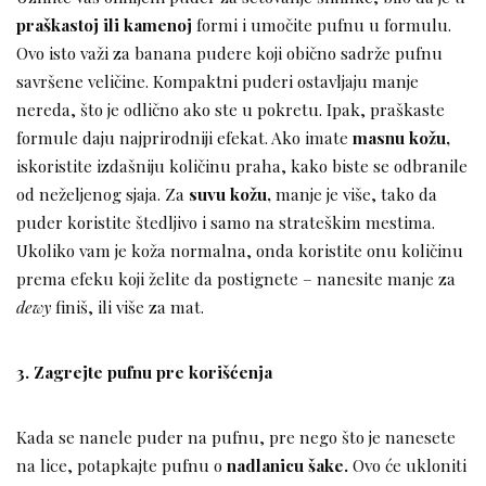
praškastoj ili kamenoj
formi i umočite pufnu u formulu.
Ovo isto važi za banana pudere koji obično sadrže pufnu
savršene veličine. Kompaktni puderi ostavljaju manje
nereda, što je odlično ako ste u pokretu. Ipak, praškaste
formule daju najprirodniji efekat. Ako imate
masnu kožu,
iskoristite izdašniju količinu praha, kako biste se odbranile
od neželjenog sjaja. Za
suvu kožu,
manje je više, tako da
puder koristite štedljivo i samo na strateškim mestima.
Ukoliko vam je koža normalna, onda koristite onu količinu
prema efeku koji želite da postignete – nanesite manje za
dewy
finiš, ili više za mat.
3. Zagrejte pufnu pre korišćenja
Kada se nanele puder na pufnu, pre nego što je nanesete
na lice, potapkajte pufnu o
nadlanicu šake.
Ovo će ukloniti