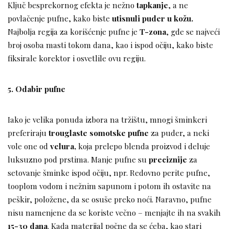
Ključ besprekornog efekta je nežno
tapkanje
, a ne
povlačenje pufne, kako biste
utisnuli puder u kožu.
Najbolja regija za korišćenje pufne je
T-zona
, gde se najveći
broj osoba masti tokom dana, kao i ispod očiju, kako biste
fiksirale korektor i osvetlile ovu regiju.
5. Odabir pufne
Iako je velika ponuda izbora na tržištu, mnogi šminkeri
preferiraju
trouglaste somotske pufne
za puder, a neki
vole one od
velura,
koja prelepo blenda proizvod i deluje
luksuzno pod prstima. Manje pufne su
preciznije
za
setovanje šminke ispod očiju, npr. Redovno perite pufne,
tooplom vodom i nežnim sapunom i potom ih ostavite na
peškir, položene, da se osuše preko noći. Naravno, pufne
nisu namenjene da se koriste večno – menjajte ih na svakih
15-30 dana
. Kada materijal počne da se ćeba, kao stari