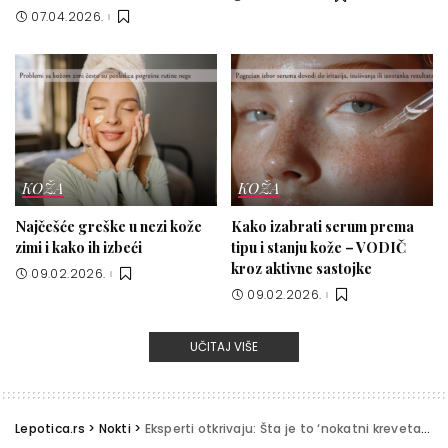
07.04.2026.
KOŽA
KOŽA
Najčešće greške u nezi kože
Kako izabrati serum prema
zimi i kako ih izbeći
tipu i stanju kože – VODIČ
kroz aktivne sastojke
09.02.2026.
09.02.2026.
UČITAJ VIŠE
Lepotica.rs
>
Nokti
>
Eksperti otkrivaju: Šta je to ‘nokatni krevetac’ i zašto je važan?