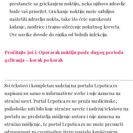
prestanete sa grickanjem noktiju, neka njihovo zdravlje
bude vaš prioritet. Grickanje noktiju može ozbiljno
naštetiti zdravlju nokta, tako što ćete uzrokovati
kidanje, modrice i trajno oštećenje nokatnog kreveta.
Ove navike dovode do rizika od bolnih infekcija.
Pročitajte još i: Oporavak noktiju posle dugog perioda
geliranja – korak po korak
________________________________________________
Svi tekstovi i kompletan sadržaj na portalu Lepotica.rs
napisani su samo u informativne svrhe i nije zamena za
stručni savet. Portal Lepotica.rs ne pruža medicinske,
psihološke niti bilo koje stručne savete i sadržaj tekstova na
portalu ne predstavlja mišljenje autora i nije zamena za
stručno mišljenje, te portal Lepotica.rs ne može preuzeti
odgovornost za eventualnu štetu nastalu korišćenjem