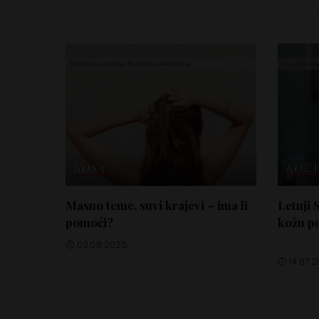
KOSA
KOŽA
Masno teme, suvi krajevi – ima li
Letnji 
pomoći?
kožu po
03.08.2025.
14.07.