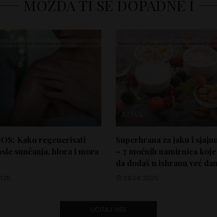
MOŽDA TI SE DOPADNE I
KOSA
SOS: Kako regenerisati
Superhrana za jaku i sjajn
sle sunčanja, hlora i mora
– 7 moćnih namirnica koje
da dodaš u ishranu već da
2025.
08.06.2025.
UČITAJ VIŠE