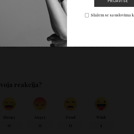
PRIJAVI SE
že preuzeti odgovornost za eventualnu štetu nastalu
z sadržaja tekstova.
Slažem se sa uslovima 
O ULJE
NAPRAVI SAMA
OSTECENA KOSA
tvoja reakcija?
Sleepy
Angry
Dead
Wink
0
0
0
1