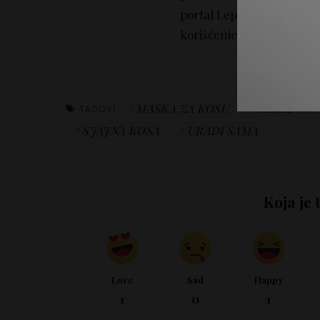
portal Lepotica.rs ne mo
korišćenjem informacija i
MASKA ZA KOSU
MASLINOV
TAGOVI
SJAJNA KOSA
URADI SAMA
Koja je 
Love
Sad
Happy
1
0
1