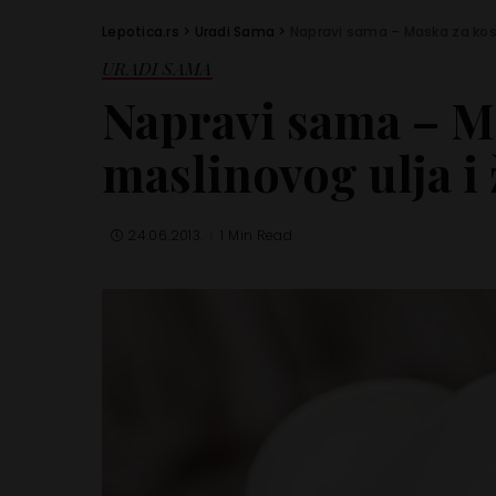
Lepotica.rs
>
Uradi Sama
>
Napravi sama – Maska za kos
URADI SAMA
Napravi sama – M
maslinovog ulja 
24.06.2013.
1 Min Read