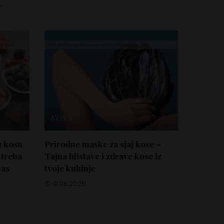
KOSA
u kosu
Prirodne maske za sjaj kose –
 treba
Tajna blistave i zdrave kose iz
nas
tvoje kuhinje
01.06.2025.