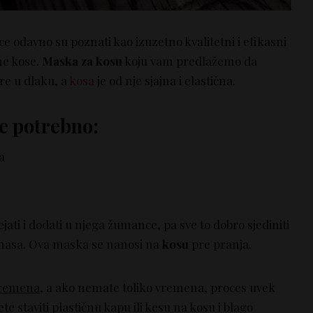
ce odavno su poznati kao izuzetno kvalitetni i efikasni
ne kose.
Maska za kosu
koju vam predlažemo da
ire u dlaku, a
kosa
je od nje sjajna i elastična.
e potrebno:
a
ati i dodati u njega žumance, pa sve to dobro sjediniti
 masa. Ova maska se nanosi na
kosu
pre pranja.
vremena
, a ako nemate toliko vremena, proces uvek
te staviti plastičnu kapu ili kesu na kosu i blago