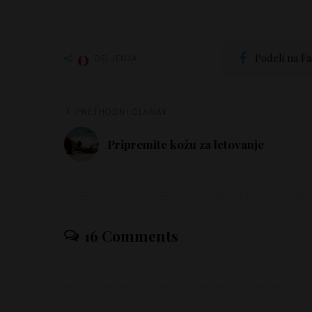
0
Podeli na F
DELJENJA
PRETHODNI ČLANAK
Pripremite kožu za letovanje
16 Comments