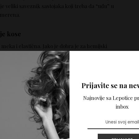
 je veliki saveznik sastojaka koji treba da “uđu” u
 umerena.
je kose
eka i elastična. Jako je dobra je za hemijski
e, ovako efikasnu
masku za kosu
koja tako malo košta
Prijavite se na ne
Najnovije sa Lepotice pr
__________________________________________
inbox
sadržaj na portalu Lepotica.rs napisani su samo u
 zamena za stručni savet. Portal Lepotica.rs ne pruža
i bilo koje stručne savete i sadržaj tekstova na
šljenje autora i nije zamena za stručno mišljenje, te