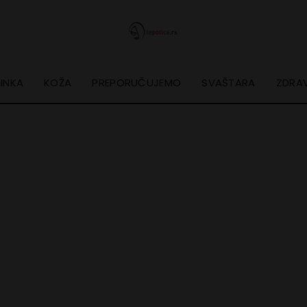
INKA
KOŽA
PREPORUČUJEMO
SVAŠTARA
ZDRAV