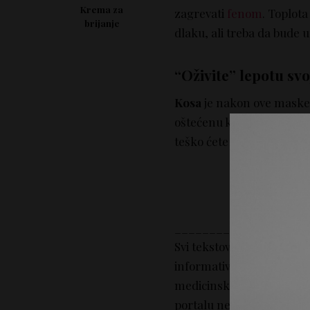
Krema za
zagrevati
fenom
. Toplota
brijanje
dlaku, ali treba da bude
“Oživite” lepotu svo
Kosa
je nakon ove maske m
oštećenu kosu. Probajte j
teško ćete pronaći.
___________________
Svi tekstovi i kompletan 
informativne svrhe i nije
medicinske, psihološke nit
portalu ne predstavlja mi