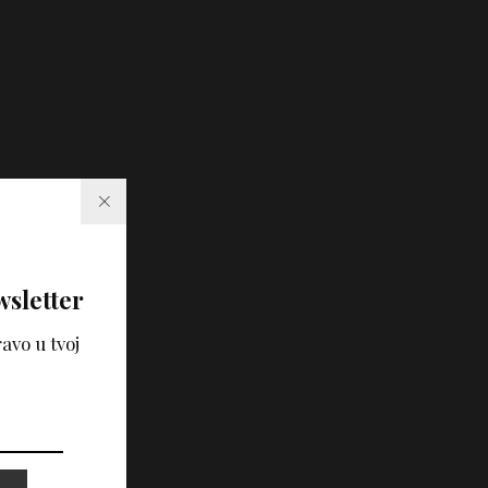
wsletter
avo u tvoj