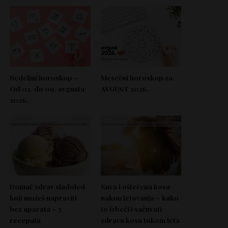
Nedeljni horoskop –
Mesečni horoskop za
Od 03. do 09. avgusta
AVGUST 2026.
2026.
Domać zdrav sladoled
Suva i oštećena kosa
koji možeš napraviti
nakon letovanja – kako
bez aparata – 5
to izbeći i sačuvati
recepata
zdravu kosu tokom leta