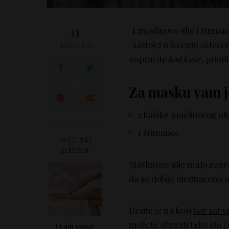
0
I maslinovo ulje i žuman
sastojci u lečenju ošteće
DELJENJA
napravite
kod kuće
, priod
Za masku vam j
2 kašike maslinovog ulj
1 žumance
PROČITAJ
SLEDEĆE
Maslinovo ulje malo zagrej
da se dobije ujednačena
Držite je na kosi
bar sat 
možete ubrzati tako što će
Uradi sama: