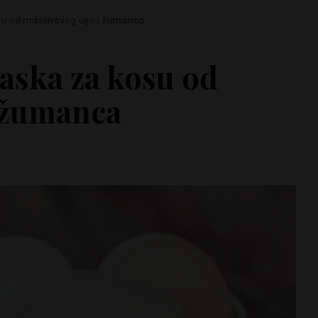
u od maslinovog ulja i žumanca
aska za kosu od
i žumanca