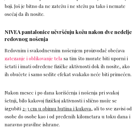
boji. Još je bitno da ne zatežu i ne stežu pa tako i nemate
osećaj da ih nosite.
NIVEA pantalonice učvršćuju kožu nakon dve nedelje
redovnog nošenja
Redovnim i svakodnevnim nošenjem proizvođač obećava
zatezanje i oblikovanje tela
sa tim što morate biti uporni i
šetati i imati određene fizičke aktivnosti dok ih nosite, ako
ih obučete i samo sedite efekat svakako neće biti primećen.
Nakon mesec i po dana korišćenja i nošenja pri svakoj
šetnji, bilo kakovoj fizičkoj aktivnosti i slično može se
izgubiti
2-3 cm u obimu butina i kukova
, ali to sve zavisi od
osobe do osobe kao i od pređenih kilometara u toku dana i
naravno pravilne ishrane.