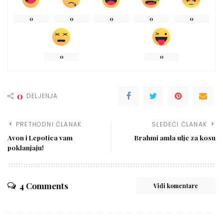
0
0
0
0
0
0
0
0
DELJENJA
PRETHODNI ČLANAK
SLEDEĆI ČLANAK
Avon i Lepotica vam
Brahmi amla ulje za kosu
poklanjaju!
4 Comments
Vidi komentare