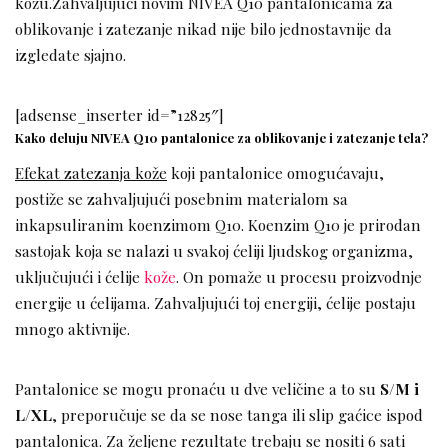
kožu.Zahvaljujući novim NIVEA Q10 pantalonicama za
oblikovanje i zatezanje nikad nije bilo jednostavnije da
izgledate sjajno.
[adsense_inserter id=”12825″]
Kako deluju NIVEA Q10 pantalonice za oblikovanje i zatezanje tela?
Efekat zatezanja kože
koji pantalonice omogućavaju,
postiže se zahvaljujući posebnim materialom sa
inkapsuliranim koenzimom Q10. Koenzim Q10 je prirodan
sastojak koja se nalazi u svakoj ćeliji ljudskog organizma,
uključujući i ćelije
kože
. On pomaže u procesu proizvodnje
energije u ćelijama. Zahvaljujući toj energiji, ćelije postaju
mnogo aktivnije.
Pantalonice se mogu pronaću u dve veličine a to su
S/M i
L/XL
, preporučuje se da se nose tanga ili slip gaćice ispod
pantalonica. Za željene rezultate trebaju se nositi 6 sati