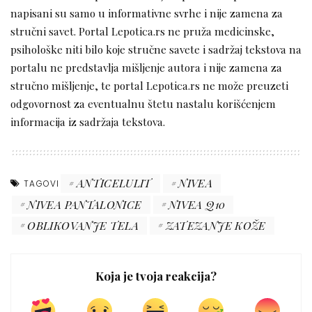
napisani su samo u informativne svrhe i nije zamena za
stručni savet. Portal Lepotica.rs ne pruža medicinske,
psihološke niti bilo koje stručne savete i sadržaj tekstova na
portalu ne predstavlja mišljenje autora i nije zamena za
stručno mišljenje, te portal Lepotica.rs ne može preuzeti
odgovornost za eventualnu štetu nastalu korišćenjem
informacija iz sadržaja tekstova.
ANTICELULIT
NIVEA
TAGOVI
NIVEA PANTALONICE
NIVEA Q10
OBLIKOVANJE TELA
ZATEZANJE KOŽE
Koja je tvoja reakcija?