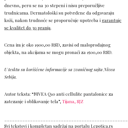
dnevno, peru se na 30 stepeni i nisu preporučljive
trudnicama. Dermatološki su potvrđene da odgovaraju
koži, nakon trudnoće se proporučuje upotreba i
garantuje
se kvalitet do 30 pranja
.
Cena im je oko 1900,00 RSD, zavisi od maloprodajnog
objekta, na akcijama se mogu pronaći za 1500,00 RSD.
U tesktu su korišćene informacije sa zvaničnog sajta Nivea
Srbija.
Autor teksta: “NIVEA Q10 anti cellulite pantalonice za
zatezanje i oblikovanje tela”,
Tijana, SJZ
________________________________________________
Svi tekstovi i kompletan sadržaj na portalu Lepotica.rs