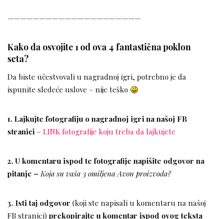
—————————————————————
Kako da osvojite 1 od ova 4 fantastična poklon
seta?
Da biste učestvovali u nagradnoj igri, potrebno je da
ispunite sledeće uslove – nije teško
1. Lajkujte fotografiju o nagradnoj igri na našoj FB
stranici
–
LINK fotografije koju treba da lajkujete
2. U komentaru ispod te fotografije napišite odgovor na
pitanje –
Koja su vaša 3 omiljena Avon proizvoda?
3.
Isti taj odgovor
(koji ste napisali u komentaru na našoj
FB stranici)
prekopirajte u komentar ispod ovog teksta