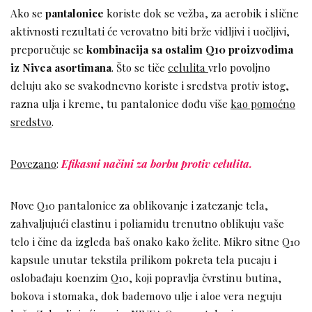
Ako se
pantalonice
koriste dok se vežba, za aerobik i slične
aktivnosti rezultati će verovatno biti brže vidljivi i uočljivi,
preporučuje se
kombinacija sa ostalim Q10 proizvodima
iz Nivea asortimana
. Što se tiče
celulita
vrlo povoljno
deluju ako se svakodnevno koriste i sredstva protiv istog,
razna ulja i kreme, tu pantalonice dođu više
kao pomoćno
sredstvo
.
Povezano
:
Efikasni načini za borbu protiv celulita.
Nove Q10 pantalonice za oblikovanje i zatezanje tela,
zahvaljujući elastinu i poliamidu trenutno oblikuju vaše
telo i čine da izgleda baš onako kako želite. Mikro sitne Q10
kapsule unutar tekstila prilikom pokreta tela pucaju i
oslobađaju koenzim Q10, koji popravlja čvrstinu butina,
bokova i stomaka, dok bademovo ulje i aloe vera neguju