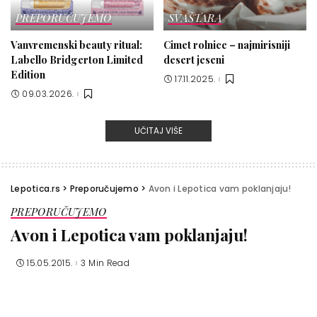
PREPORUČUJEMO
SVAŠTARA
Vanvremenski beauty ritual:
Cimet rolnice – najmirisniji
Labello Bridgerton Limited
desert jeseni
Edition
17.11.2025.
09.03.2026.
UČITAJ VIŠE
Lepotica.rs
>
Preporučujemo
>
Avon i Lepotica vam poklanjaju!
PREPORUČUJEMO
Avon i Lepotica vam poklanjaju!
15.05.2015.
3 Min Read