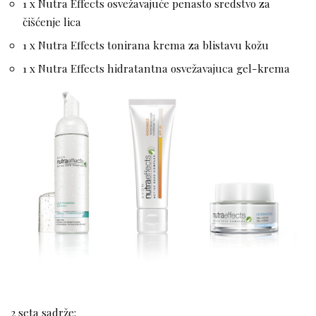
1 x Nutra Effects osvežavajuće penasto sredstvo za
čišćenje lica
1 x Nutra Effects tonirana krema za blistavu kožu
1 x Nutra Effects hidratantna osvežavajuca gel-krema
2 seta sadrže: