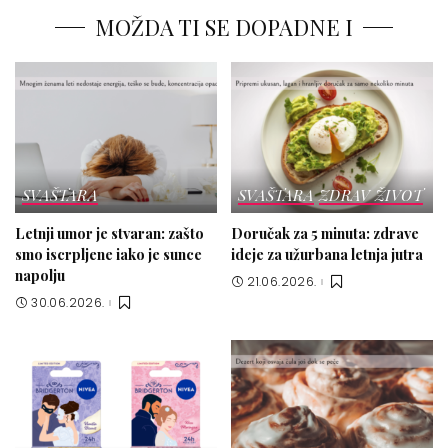
MOŽDA TI SE DOPADNE I
SVAŠTARA
SVAŠTARA
ZDRAV ŽIVOT
Letnji umor je stvaran: zašto
Doručak za 5 minuta: zdrave
smo iscrpljene iako je sunce
ideje za užurbana letnja jutra
napolju
21.06.2026.
30.06.2026.