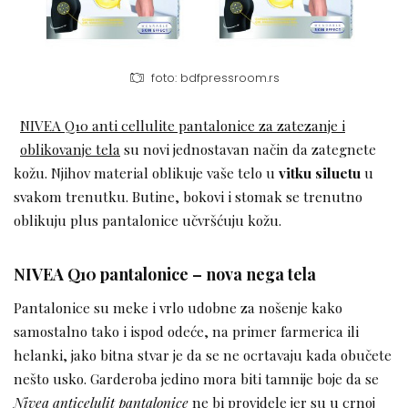
foto: bdfpressroom.rs
NIVEA Q10 anti cellulite pantalonice za zatezanje i
oblikovanje tela
su novi jednostavan način da zategnete
kožu. Njihov material oblikuje vaše telo u
vitku siluetu
u
svakom trenutku. Butine, bokovi i stomak se trenutno
oblikuju plus pantalonice učvršćuju kožu.
NIVEA Q10 pantalonice – nova nega tela
Pantalonice su meke i vrlo udobne za nošenje kako
samostalno tako i ispod odeće, na primer farmerica ili
helanki, jako bitna stvar je da se ne ocrtavaju kada obučete
nešto usko. Garderoba jedino mora biti tamnije boje da se
Nivea anticelulit pantalonice
ne bi providele jer su u crnoj