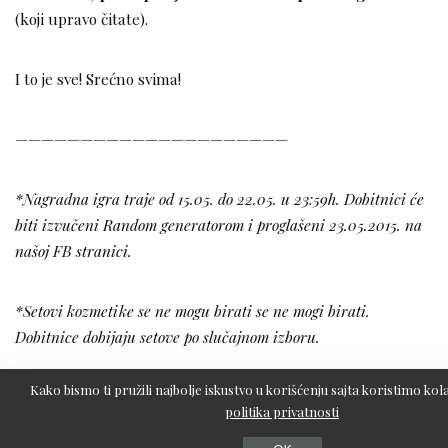
(koji upravo čitate).
I to je sve! Srećno svima!
—————————————————————
*Nagradna igra traje od 15.05. do 22.05. u 23:59h. Dobitnici će
biti izvučeni Random generatorom i proglašeni 23.05.2015. na
našoj FB stranici.
*Setovi kozmetike se ne mogu birati se ne mogi birati.
Dobitnice dobijaju setove po slučajnom izboru.
Kako bismo ti pružili najbolje iskustvo u korišćenju sajta koristimo kola
*
Dobitnice ćemo kontaktirati putem email-a
unetog u
politika privatnosti
komentaru ispod teksta, zato vas molimo da unesete ispravan