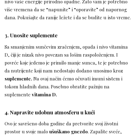
nivo vaše energije prirodno opadne. Zato vam je potrebno
više vremena da se “napunite” i “oporavite” od napornog
dana. Pokušajte da ranije ležete i da se budite u isto vreme.
3. Unosite suplemente
Sa smanjenim sunčevim zračenjem, opada i nivo vitamina
D, čiji je nizak nivo povezan sa lošim raspoloženjem. I
povrće koje jedemo je primilo manje sunca, te je potrebno
da nutrijente koji nam nedostaju dodano unosimo kroz
suplemente.
Na ovaj način ćemo očuvati imuni sistem i
tokom hladnih dana. Posebno obratite pažnju na
suplemente
vitamina D.
4. Napravite udobnu atmosferu u kući
Ovo je savršeno doba godine da pretvorite svoj životni
prostor u svoje malo
ušuškano gnezdo
. Zapalite sveće,