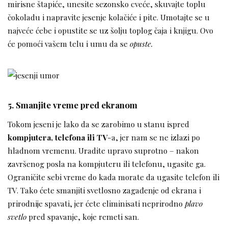
mirisne štapiće, unesite sezonsko cveće, skuvajte toplu
čokoladu i napravite jesenje kolačiće i pite. Umotajte se u
najveće ćebe i opustite se uz šolju toplog čaja i knjigu. Ovo
će pomoći vašem telu i umu da se
opuste.
5. Smanjite vreme pred ekranom
Tokom jeseni je lako da se zarobimo u stanu ispred
kompjutera, telefona ili TV
-a, jer nam se ne izlazi po
hladnom vremenu. Uradite upravo suprotno – nakon
završenog posla na kompjuteru ili telefonu, ugasite ga.
Ograničite sebi vreme do kada morate da ugasite telefon ili
TV. Tako ćete smanjiti svetlosno zagađenje od ekrana i
prirodnije spavati, jer ćete eliminisati neprirodno
plavo
svetlo
pred spavanje, koje remeti san.