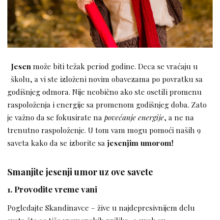
Jesen
može biti težak period godine. Deca se vraćaju u
školu, a vi ste izloženi novim obavezama po povratku sa
godišnjeg odmora. Nije neobično ako ste osetili promenu
raspoloženja i energije sa promenom godišnjeg doba. Zato
je važno da se fokusirate na
povećanje energije
, a ne na
trenutno raspoloženje. U tom vam mogu pomoći naših 9
saveta kako da se izborite sa
jesenjim umorom!
Smanjite jesenji umor uz ove savete
1. Provodite vreme vani
Pogledajte Skandinavce – žive u najdepresivnijem delu