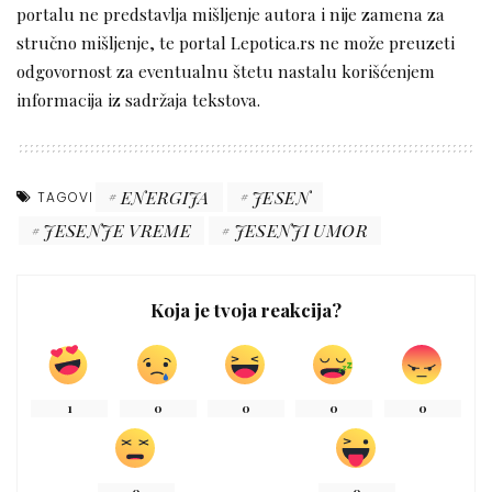
portalu ne predstavlja mišljenje autora i nije zamena za
stručno mišljenje, te portal Lepotica.rs ne može preuzeti
odgovornost za eventualnu štetu nastalu korišćenjem
informacija iz sadržaja tekstova.
ENERGIJA
JESEN
TAGOVI
JESENJE VREME
JESENJI UMOR
Koja je tvoja reakcija?
1
0
0
0
0
0
0