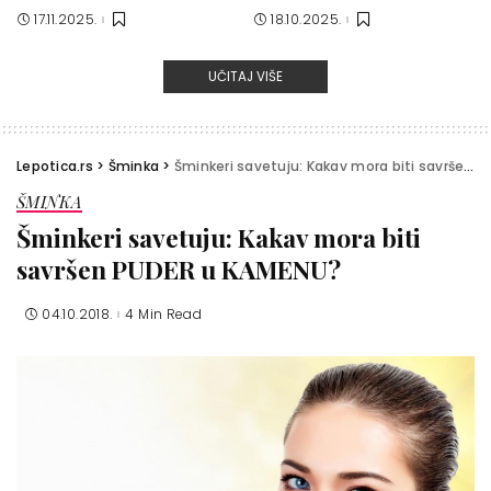
17.11.2025.
18.10.2025.
UČITAJ VIŠE
Lepotica.rs
>
Šminka
>
Šminkeri savetuju: Kakav mora biti savršen PUDER u KAMENU?
ŠMINKA
Šminkeri savetuju: Kakav mora biti
savršen PUDER u KAMENU?
04.10.2018.
4 Min Read