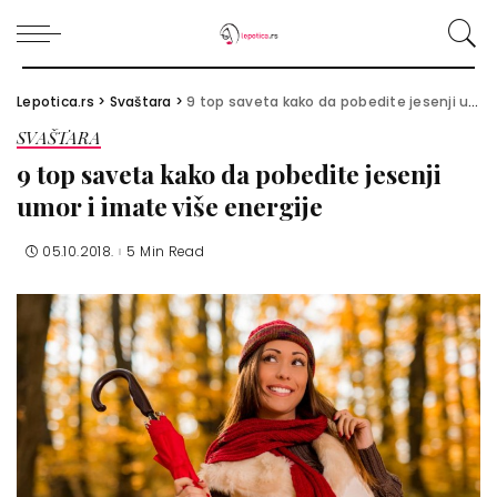
Lepotica.rs
>
Svaštara
>
9 top saveta kako da pobedite jesenji umor i imate više energije
SVAŠTARA
9 top saveta kako da pobedite jesenji
umor i imate više energije
05.10.2018.
5 Min Read