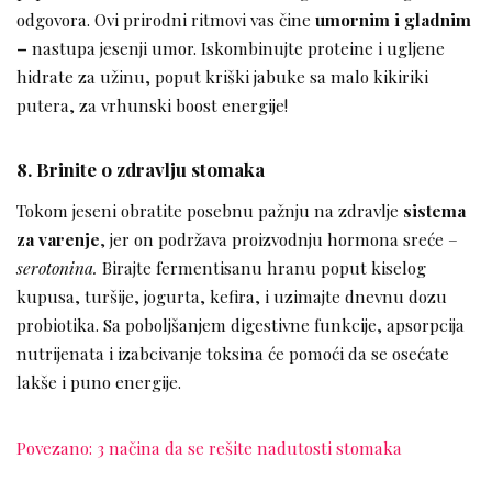
odgovora. Ovi prirodni ritmovi vas čine
umornim i gladnim
–
nastupa jesenji umor. Iskombinujte proteine i ugljene
hidrate za užinu, poput kriški jabuke sa malo kikiriki
putera, za vrhunski boost energije!
8. Brinite o zdravlju stomaka
Tokom jeseni obratite posebnu pažnju na zdravlje
sistema
za varenje
, jer on podržava proizvodnju hormona sreće –
serotonina.
Birajte fermentisanu hranu poput kiselog
kupusa, turšije, jogurta, kefira, i uzimajte dnevnu dozu
probiotika. Sa poboljšanjem digestivne funkcije, apsorpcija
nutrijenata i izabcivanje toksina će pomoći da se osećate
lakše i puno energije.
Povezano: 3 načina da se rešite nadutosti stomaka