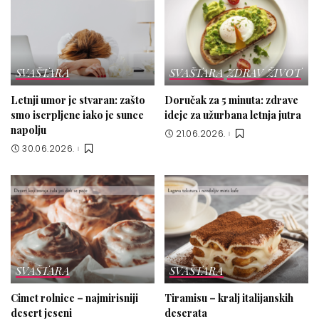
SVAŠTARA
SVAŠTARA
ZDRAV ŽIVOT
Letnji umor je stvaran: zašto
Doručak za 5 minuta: zdrave
smo iscrpljene iako je sunce
ideje za užurbana letnja jutra
napolju
21.06.2026.
30.06.2026.
SVAŠTARA
SVAŠTARA
Cimet rolnice – najmirisniji
Tiramisu – kralj italijanskih
desert jeseni
deserata