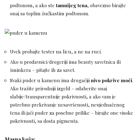
podtonom, a ako ste
tamnijeg tena
, obavezno birajte
onaj sa toplim žućkastim podtonom.
Uvek probajte tester na licu, a ne na ruci.
Ako u prodavnici/drogeriji ima beauty savetnica ili
šminkera – pitajte ih za savet.
Svaki puder u kamenu ima drugačiji
nivo pokrive moći
.
Ako tražite prirodniji izgeld – odaberite onaj
slabije/transparentnije pokrivnosti, a ako vam je
potrebno prekrivanje nesavršenosti, neujednačenog
tena ili jači puder za posebne prilike – birajte one visoke
pokrivnosti, sa dosta pigmenta.
Masna koža: