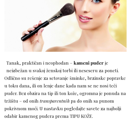
Tanak, praktičan i neophodan –
kameni puder
je
neizbežan u svakoj ženskoj torbi ili neseseru za poneti.
Odlično su rešenje za setovanje šminke, brzinske popravke
u toku dana, ili on lenje dane kada nam se ne nosi teči
puder. Bez obzira na tip ili ton kože, ogromna je ponuda na
tržištu – od onih
transparentnih
pa do onih sa punom
pokrivnom moći. U nastavku pogledajte savete za najbolji
odabir kamenog pudera prema TIPU KOŽE.