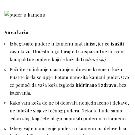
Suva koža:
Izbegavajte pudere u kamenu mat finiša, jer će
isušiti
vašu kožu. Umesto toga birajte transparentne ili krem
kompaktne pudere koji će koži dati
zdravi sjaj
Počnite šminkanje masiranjem dnevne kreme u kožu.
Pustite je da se upije. Potom nanesite kameni puder. Ovo
će pomoći da vaša koža izgleda
hidrirano i zdravo
, bez
isušivanja.
Kako vam koža de ne bi delovala neujednačeno i flekavo,
ne taložite slojeve tečnog pudera. Neka to bude samo
jedan sloj, koji ćete blago poprašiti puderom u kamenu.
Izbegavajte nanošenje pudera u kamenu na delove lica