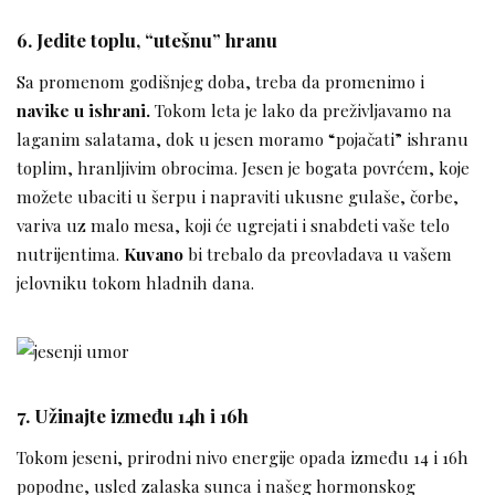
6. Jedite toplu, “utešnu” hranu
Sa promenom godišnjeg doba, treba da promenimo i
navike u ishrani.
Tokom leta je lako da preživljavamo na
laganim salatama, dok u jesen moramo “pojačati” ishranu
toplim, hranljivim obrocima. Jesen je bogata povrćem, koje
možete ubaciti u šerpu i napraviti ukusne gulaše, čorbe,
variva uz malo mesa, koji će ugrejati i snabdeti vaše telo
nutrijentima.
Kuvano
bi trebalo da preovladava u vašem
jelovniku tokom hladnih dana.
7. Užinajte između 14h i 16h
Tokom jeseni, prirodni nivo energije opada između 14 i 16h
popodne, usled zalaska sunca i našeg hormonskog