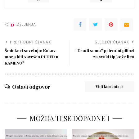
0
DELJENJA
PRETHODNI ČLANAK
SLEDEĆI ČLANAK
Šminkeri savetuju: Kakav
“Uradi sama” prirodni pilinzi
mora biti savršen PUDER u
za svaki tip kože lica
KAMENU?
Ostavi odgovor
Vidi komentare
MOŽDA TI SE DOPADNE I