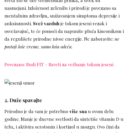
sveta što se tiče vremenskih prilika, a uvek su
nasmejani. Izloženost zelenilu i prirodi je povezano sa
mentalnim zdravljm, snižavanjem simptoma depresije i
anksioznosti.
Svež vazduh
je tokom jeseni rezak i
osvežavajuć, te će pomoći da napunite pluća kiseonikom i
da regulišete prirodne nivoe energije. Ne zaboravite:
ne
postoji loše vreme, samo loša odeća.
Povezano: Budi FIT – Saveti za vežbanje tokom jeseni
2. Duže spavajte
Prirodno je da vam je potrebno
više sna
u ovom delu
godine. Manje je dnevne svetlosti da sintetiše vitamin D u
telu, i aktivira serotonin i kortizol u mozgu. Ovo čini da