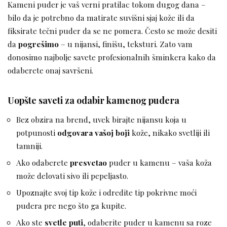
Kameni puder je vaš verni pratilac tokom dugog dana –
bilo da je potrebno da matirate suvišni sjaj kože ili da
fiksirate tečni puder da se ne pomera. Često se može desiti
da
pogrešimo
– u nijansi, finišu, teksturi. Zato vam
donosimo najbolje savete profesionalnih šminkera kako da
odaberete onaj savršeni.
Uopšte saveti za odabir kamenog pudera
Bez obzira na brend, uvek birajte nijansu koja u
potpunosti
odgovara vašoj boji
kože, nikako svetliji ili
tamniji.
Ako odaberete
presvetao
puder u kamenu – vaša koža
može delovati sivo ili pepeljasto.
Upoznajte svoj tip kože i odredite tip pokrivne moći
pudera pre nego što ga kupite.
Ako ste
svetle puti
, odaberite puder u kamenu sa roze