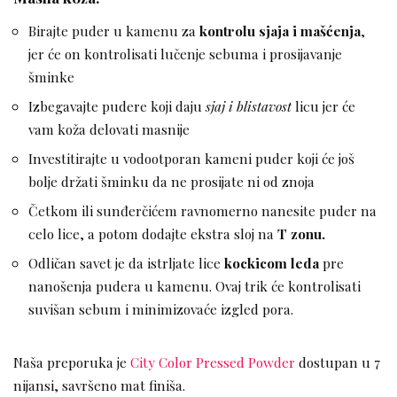
Birajte puder u kamenu za
kontrolu sjaja i mašćenja
,
jer će on kontrolisati lučenje sebuma i prosijavanje
šminke
Izbegavajte pudere koji daju
sjaj i blistavost
licu jer će
vam koža delovati masnije
Investitirajte u vodootporan kameni puder koji će još
bolje držati šminku da ne prosijate ni od znoja
Četkom ili sunđerčićem ravnomerno nanesite puder na
celo lice, a potom dodajte ekstra sloj na
T zonu.
Odličan savet je da istrljate lice
kockicom leda
pre
nanošenja pudera u kamenu. Ovaj trik će kontrolisati
suvišan sebum i minimizovaće izgled pora.
Naša preporuka je
City Color Pressed Powder
dostupan u 7
nijansi, savršeno mat finiša.