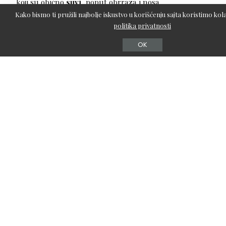
koji su obično
suvi
, poput obrraza i nosa.
Kako bismo ti pružili najbolje iskustvo u korišćenju sajta koristimo kola
Iluminatori i mineralni puderi su dobri izbori za suvu
politika privatnosti
kožu, jer joj daju sjaj i blistavost.
OK
Povezano: Kako da vaš ten duže bude matiran?
Osetljiva koža:
Potražite
mineralne pudere
jer oni
ne sadrže
emolijentna ulja, voskove, mirise i konzervanse koji se
obično nalaze u komercijalnim puderima u kamenu
Još jedna opcija su
nekomedogeni puderi
za osetljivu
kožu (oni koji neće zapušiti pore)
Ako vam je koža masna ili suva, a istovremeno osetljiva,