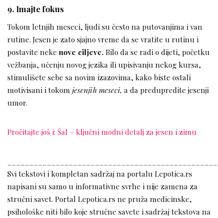
9. Imajte fokus
Tokom letnjih meseci, ljudi su često na putovanjima i van
rutine. Jesen je zato sjajno vreme da se vratite u rutinu i
postavite neke
nove ciljeve.
Bilo da se radi o dijeti, početku
vežbanja, učenju novog jezika ili upisivanju nekog kursa,
stimulišete sebe sa novim izazovima, kako biste ostali
motivisani i tokom
jesenjih meseci,
a da predupredite jesenji
umor.
Pročitajte još i: Šal – ključni modni detalj za jesen i zimu
________________________________________________
Svi tekstovi i kompletan sadržaj na portalu Lepotica.rs
napisani su samo u informativne svrhe i nije zamena za
stručni savet. Portal Lepotica.rs ne pruža medicinske,
psihološke niti bilo koje stručne savete i sadržaj tekstova na