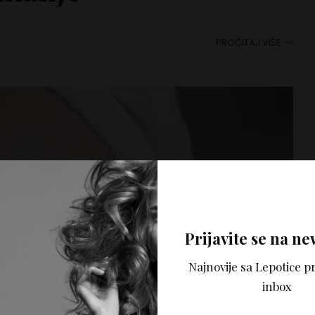
PROČITAJ VIŠE
Prijavite se na ne
Najnovije sa Lepotice pr
inbox