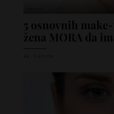
ŠMINKA
5 osnovnih make-u
žena MORA da im
J.D.
19.03.2019.
Posted
by