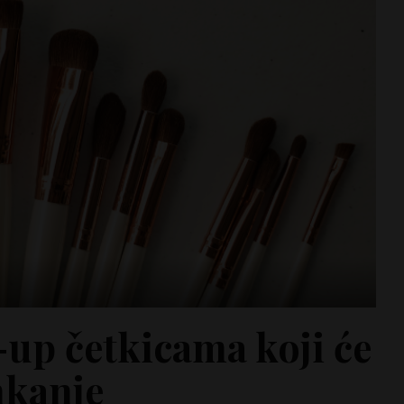
-up četkicama koji će
nkanje