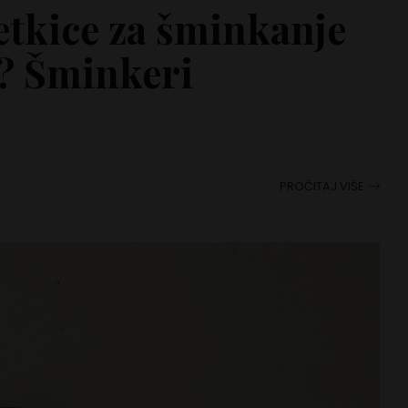
etkice za šminkanje
? Šminkeri
PROČITAJ VIŠE