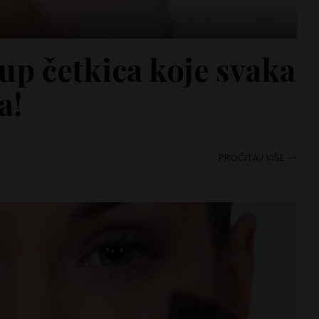
p četkica koje svaka
a!
PROČITAJ VIŠE