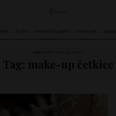
INKA
KOŽA
PREPORUČUJEMO
SVAŠTARA
ZDRAV
Lepotica.rs
>
make-up četkice
Tag:
make-up četkice