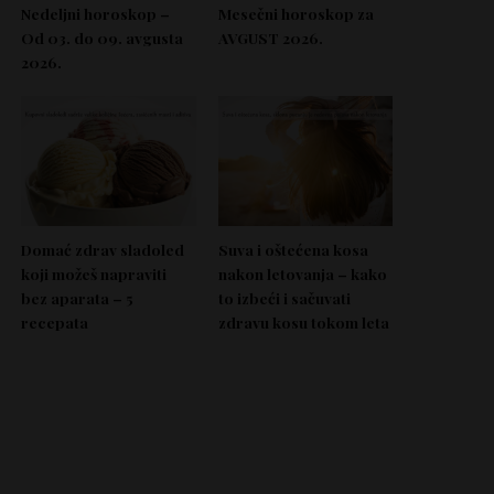
Nedeljni horoskop –
Mesečni horoskop za
Od 03. do 09. avgusta
AVGUST 2026.
2026.
Domać zdrav sladoled
Suva i oštećena kosa
koji možeš napraviti
nakon letovanja – kako
bez aparata – 5
to izbeći i sačuvati
recepata
zdravu kosu tokom leta