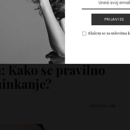
PRIJAVI SE
Slažem se sa uslovima 
: Kako se pravilno
minkanje?
PROČITAJ VIŠE