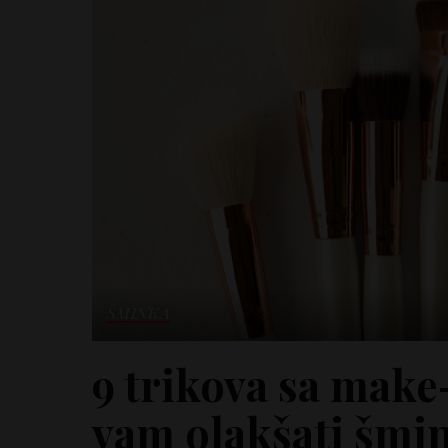
ŠMINKA
9 trikova sa make
vam olakšati šmi