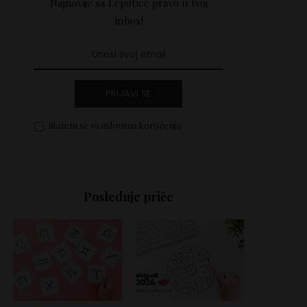
Najnovije sa Lepotice pravo u tvoj
inbox!
PRIJAVI SE
Slažem se sa uslovima korišćenja
Poslednje priče