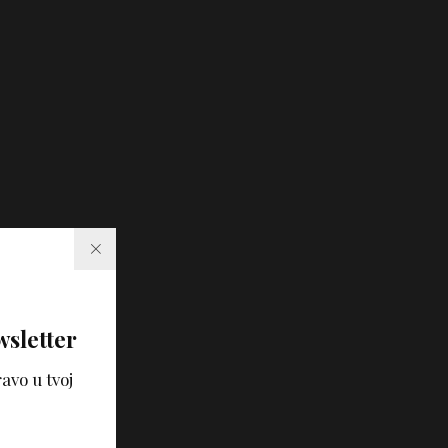
wsletter
avo u tvoj