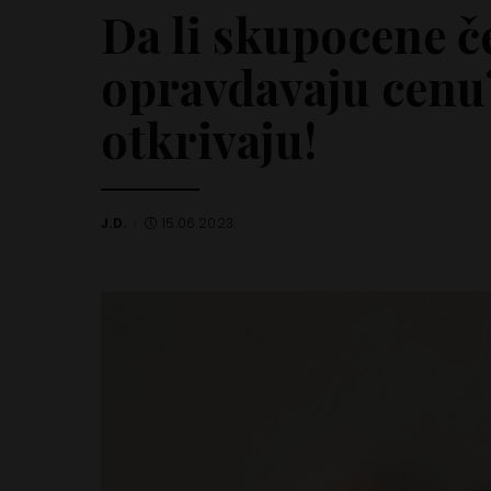
Da li skupocene č
opravdavaju cenu
otkrivaju!
J.D.
15.06.2023.
Posted
by