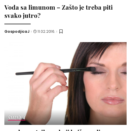
Voda sa limunom – Zašto je treba piti
svako jutro?
GospodjicaJ
11.02.2016.
Posted
by
ŠMINKA