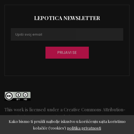
LEPOTICA NEWSLETTER
This work is licensed under a
Creative Commons Attribution-
NoDerivatives 4.0 International License
65
Kako bismo ti pružili najbolje iskustvo u korišćenju sajta koristimo
kolačiće ('cookies')
politika privatnosti