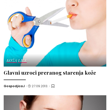
KOŽA
LICE
Glavni uzroci preranog starenja kože
GospodjicaJ
27.09.2013.
Posted
by