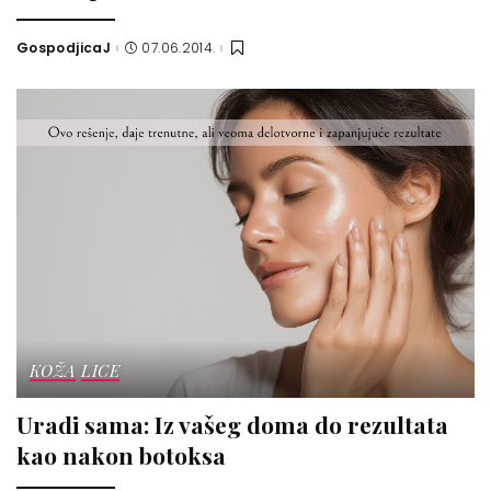
GospodjicaJ
07.06.2014.
Posted
by
KOŽA
LICE
Uradi sama: Iz vašeg doma do rezultata
kao nakon botoksa