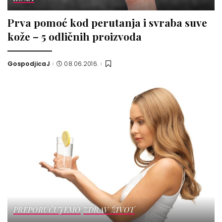
Prva pomoć kod perutanja i svraba suve
kože – 5 odličnih proizvoda
GospodjicaJ
08.06.2016.
Posted
by
PREPORUČUJEMO
ZDRAV ŽIVOT