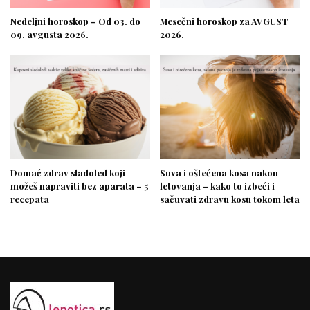
Nedeljni horoskop – Od 03. do
Mesečni horoskop za AVGUST
09. avgusta 2026.
2026.
Domać zdrav sladoled koji
Suva i oštećena kosa nakon
možeš napraviti bez aparata – 5
letovanja – kako to izbeći i
recepata
sačuvati zdravu kosu tokom leta