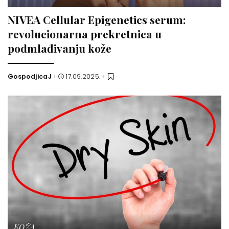
NIVEA Cellular Epigenetics serum:
revolucionarna prekretnica u
podmlađivanju kože
GospodjicaJ
17.09.2025.
Posted
by
KOŽA