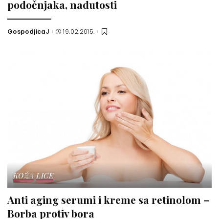
podočnjaka, nadutosti
GospodjicaJ
19.02.2015.
Posted
by
KOŽA
LICE
Anti aging serumi i kreme sa retinolom –
Borba protiv bora