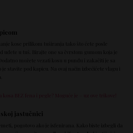
kapicom
ijanje kose prilikom tuširanja tako što ćete posle
d uđete u tuš. Birajte one sa čvrstom gumom koja je
odatno možete vezati kosu u punđu i zakačiti je sa
e stavite pod kapicu. Na ovaj način izbećićete vlagu i
a.
kosa BEZ fena i pegle? Moguće je – uz ove trikove!
skoj jastučnici
meti, pogotovo ako je isfenirana. Kako biste izbegli da