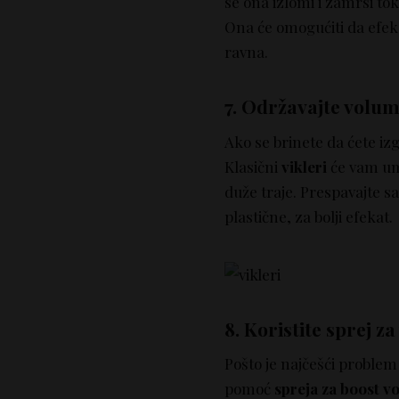
se ona izlomi i zamrsi to
Ona će omogućiti da efeka
ravna.
7. Održavajte volu
Ako se brinete da ćete iz
Klasični
vikleri
će vam um
duže traje. Prespavajte s
plastične, za bolji efekat.
8. Koristite sprej 
Pošto je najčešći problem
pomoć
spreja za boost v