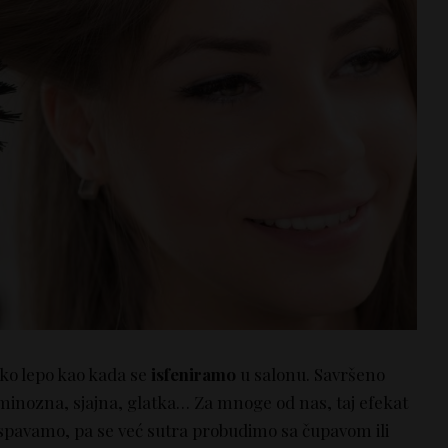
ako lepo kao kada se
isfeniramo
u salonu. Savršeno
luminozna, sjajna, glatka… Za mnoge od nas, taj efekat
spavamo, pa se već sutra probudimo sa čupavom ili