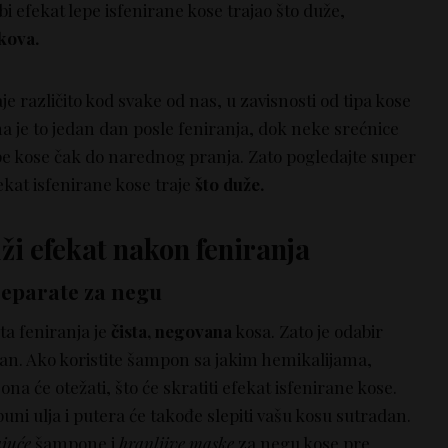
 efekat lepe isfenirane kose trajao što duže,
ikova.
je različito kod svake od nas, u zavisnosti od tipa kose
ma je to jedan dan posle feniranja, dok neke srećnice
pe kose čak do narednog pranja. Zato pogledajte super
ekat isfenirane kose traje
što duže.
uži efekat nakon feniranja
preparate za negu
a feniranja je
čista, negovana
kosa. Zato je odabir
žan. Ako koristite šampon sa jakim hemikalijama,
na će otežati, što će skratiti efekat isfenirane kose.
i ulja i putera će takođe slepiti vašu kosu sutradan.
ajuće
šampone i
hranljive maske
za negu kose pre