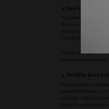
3. Suvi šampon je va
Kako biste duže održali v
ili trećeg dana osvežite 
(naopačke), naprskajte su
raščešljajte kosu četkom 
Naša preporuka je
Subri
profesionalnim efektom.
4. Zaštitite kosu p
Dok se umivate, stavite
p
pokvasili liniju kose, jer 
tuširanja, uvijte kosu u m
kontakt sa kosom i učini d