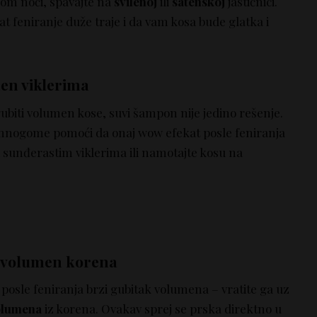
kom noći, spavajte na
svilenoj
ili
satenskoj
jastičnici.
t feniranje duže traje i da vam kosa bude glatka i
men viklerima
gubiti volumen kose, suvi šampon nije jedino rešenje.
nogome pomoći da onaj wow efekat posle feniranja
a sunđerastim viklerima ili namotajte kosu na
za volumen korena
 posle feniranja brzi gubitak volumena – vratite ga uz
olumena
iz korena. Ovakav sprej se prska direktno u