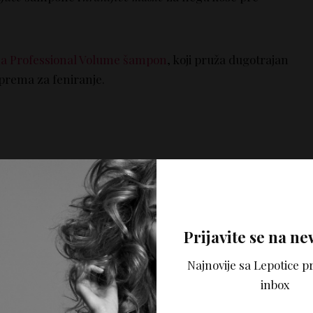
a Professional Volume šampon
, koji pruža dugotrajan
iprema za feniranje.
avo
fekat feniranja je da kosu vežete u
črst rep ili punđu.
ose na njenoj dužoni. Zato frizeri preporučuju da ako
posle feniranja, da to uradite tako što ćete začešljati
Prijavite se na ne
menu glave. Potom treba da je vežete u veliku,
labavu
Najnovije sa Lepotice pr
ti sa dve ukosnice. Ako vam je kosa gušća, vežite dve
inbox