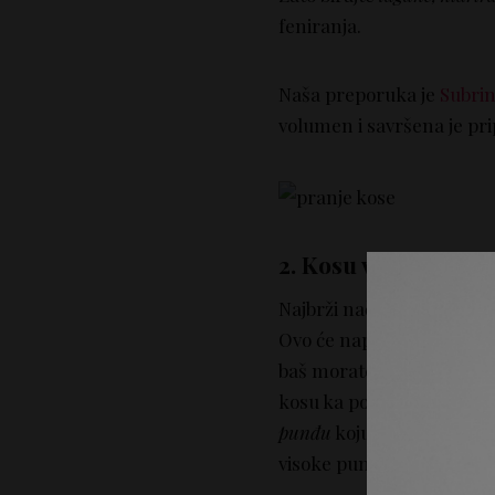
feniranja.
Naša preporuka je
Subrin
volumen i savršena je pr
2. Kosu vezujte lab
Najbrži način da
uništite
e
Ovo će napraviti prelom k
baš morate da vežete kosu 
kosu ka pozadi, prema te
punđu
koju ćete pričvrsti
visoke punđice.