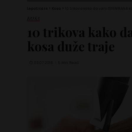
Lepotica.rs
>
Kosa
>
10 trikova kako da vam ISFENIRANA k
KOSA
10 trikova kako 
kosa duže traje
03.07.2018.
5 Min Read