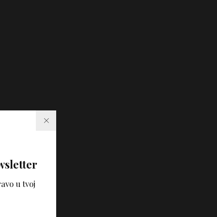
wsletter
avo u tvoj