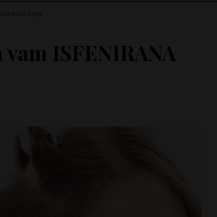
osa duže traje
da vam ISFENIRANA