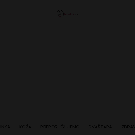
INKA
KOŽA
PREPORUČUJEMO
SVAŠTARA
ZDRAV