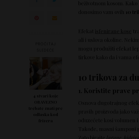
beživotnom kosom. Kako bi
donosimo vam ovih
10 tr
Efekat
isfenirane kose
tra
ali i uslova okoline. Neki
PROČITAJ
mogu produžiti efekat le
SLEDEĆE
tirkove kako da i vama ef
10 trikova za d
1. Koristite prave 
4 stvari koje
OBAVEZNO
Osnova dugotrajnog efekt
trebate znati pre
pravih proizvoda jako va
odlaska kod
oduzećete kosi volumen i o
frizera
Takođe, masni šamponi pun
Zato birajte
lagane, hidrir