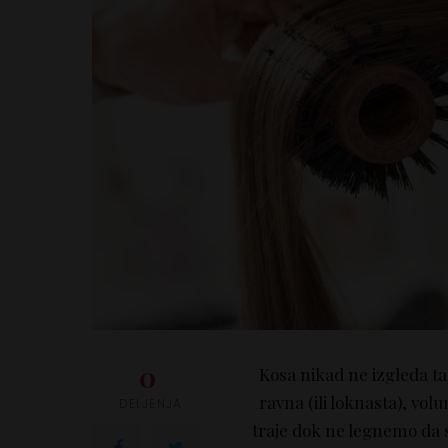
0
Kosa nikad ne izgleda t
ravna (ili loknasta), vo
DELJENJA
traje dok ne legnemo da 