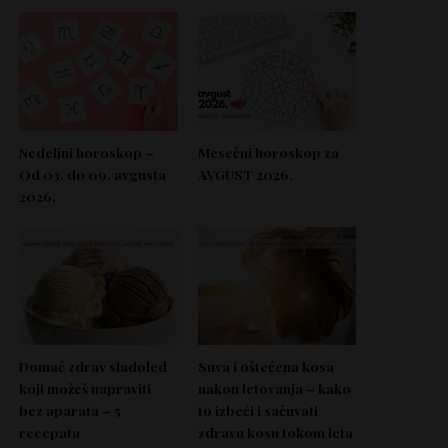
Nedeljni horoskop –
Mesečni horoskop za
Od 03. do 09. avgusta
AVGUST 2026.
2026.
Domać zdrav sladoled
Suva i oštećena kosa
koji možeš napraviti
nakon letovanja – kako
bez aparata – 5
to izbeći i sačuvati
recepata
zdravu kosu tokom leta