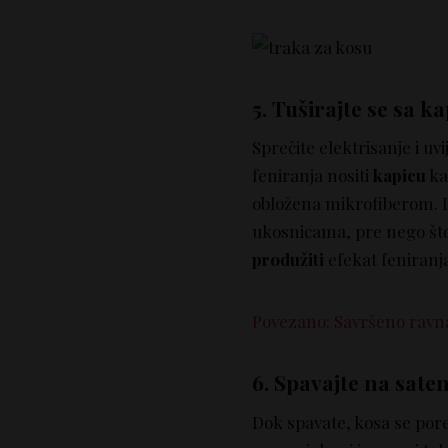
5. Tuširajte se sa 
Sprečite elektrisanje i uv
feniranja nositi
kapicu
ka
obložena mikrofiberom. D
ukosnicama, pre nego što j
produžiti
efekat feniranj
Povezano: Savršeno ravna 
6. Spavajte na saten
Dok spavate, kosa se pore