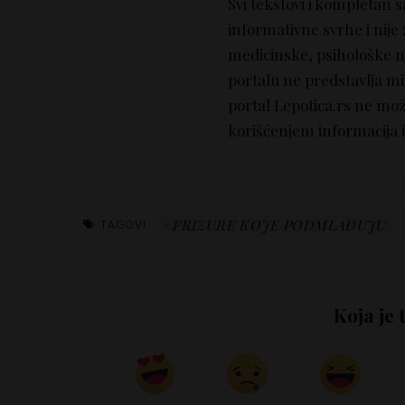
Svi tekstovi i kompletan 
informativne svrhe i nije
medicinske, psihološke nit
portalu ne predstavlja mi
portal Lepotica.rs ne mo
korišćenjem informacija i
FRIZURE KOJE PODMLAĐUJU
TAGOVI
Koja je 