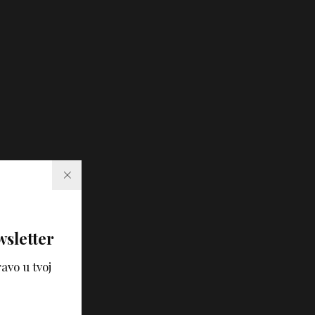
wsletter
avo u tvoj