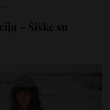
ovo IN
iju – Šiške su