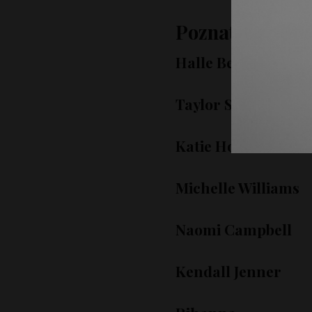
Poznate dame s
Halle Berry
Taylor Swift
Katie Holmes
Michelle Williams
Naomi Campbell
Kendall Jenner