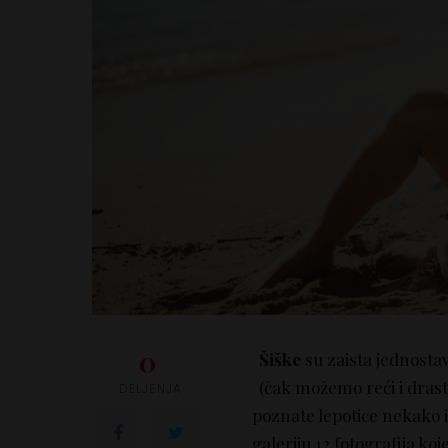
0
Šiške
su zaista jednostav
(čak možemo reći i drasti
DELJENJA
poznate lepotice nekako i
galeriju 12 fotografija koj