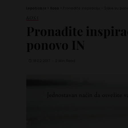
Lepotica.rs
>
Kosa
>
Pronađite inspiraciju – Šiške su pon
KOSA
Pronađite inspirac
ponovo IN
18.02.2017.
2 Min Read