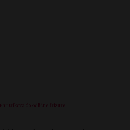
Par trikova do odlične frizure!
__________________________________________