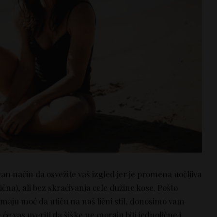
an način da osvežite vaš izgled jer je promena uočljiva
čna), ali bez skraćivanja cele dužine kose. Pošto
maju moć da utiču na naš lični stil, donosimo vam
e će vas uveriti da šiške ne moraju biti jednolične i