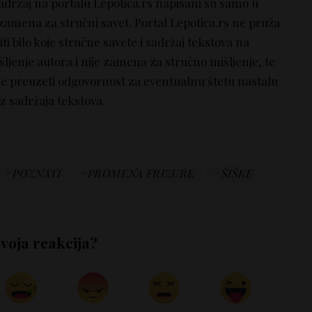
sadržaj na portalu Lepotica.rs napisani su samo u
 zamena za stručni savet. Portal Lepotica.rs ne pruža
i bilo koje stručne savete i sadržaj tekstova na
šljenje autora i nije zamena za stručno mišljenje, te
že preuzeti odgovornost za eventualnu štetu nastalu
z sadržaja tekstova.
POZNATI
PROMENA FRIZURE
ŠIŠKE
tvoja reakcija?