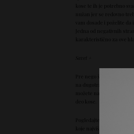
kose te ih je potrebno sva
nužan jer se redovno treb
vam dosade i poželite da 
Jedna od negativnih stra
karakteristično za ove h
Savet +
Pre nego što se odlučite
na dugotrajnu obavezu ka
možete napraviti
lažne ši
deo kose.
Pogledajte poznate lepotic
koje najviše odgovaraju vaš