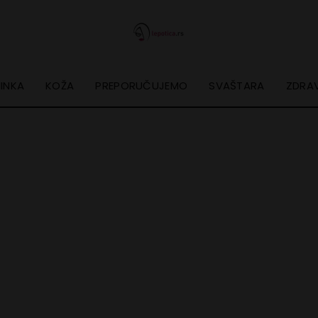
INKA
KOŽA
PREPORUČUJEMO
SVAŠTARA
ZDRAV