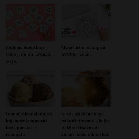
Nedeljni horoskop –
Mesečni horoskop za
Od 03. do 09. avgusta
AVGUST 2026.
2026.
Domać zdrav sladoled
Suva i oštećena kosa
koji možeš napraviti
nakon letovanja – kako
bez aparata – 5
to izbeći i sačuvati
recepata
zdravu kosu tokom leta