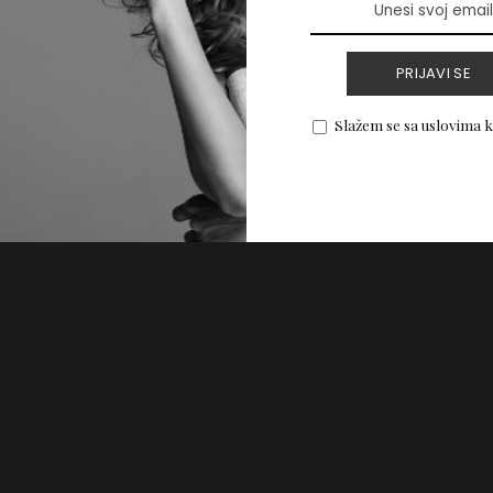
a šiškama
PRIJAVI SE
Slažem se sa uslovima 