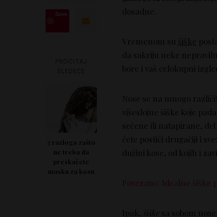
dosadne.
Save
Vremenom su
šiške
posta
da sakriju neke nepravilno
PROČITAJ
bore i vaš celokupni izgle
SLEDEĆE
Nose se na mnogo različit
višeslojne šiške koje pada
sečene ili natapirane, deb
ćete postići drugačiji i sv
5 razloga zašto
dužini kose, od kojih i zavi
ne treba da
preskačete
masku za kosu
Povezano: Idealne šiške p
Ipak,
šiške
sa sobom nose 