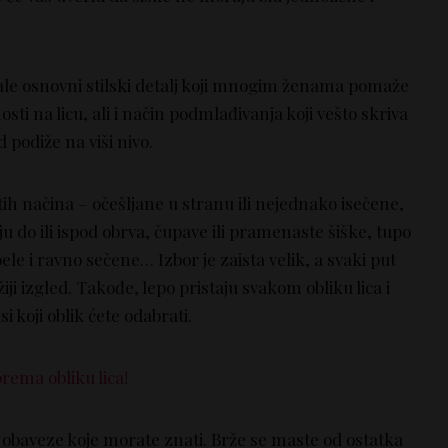
le osnovni stilski detalj koji mnogim ženama pomaže
sti na licu, ali i način podmlađivanja koji vešto skriva
d podiže na viši nivo.
ih načina – očešljane u stranu ili nejednako isečene,
ju do ili ispod obrva, čupave ili pramenaste šiške, tupo
ele i ravno sečene… Izbor je zaista velik, a svaki put
ežiji izgled. Takođe, lepo pristaju svakom obliku lica i
si koji oblik ćete odabrati.
rema obliku lica!
obaveze koje morate znati. Brže se maste od ostatka