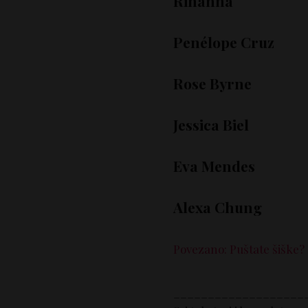
Rihanna
Penélope Cruz
Rose Byrne
Jessica Biel
Eva Mendes
Alexa Chung
Povezano: Puštate šiške? 
___________________