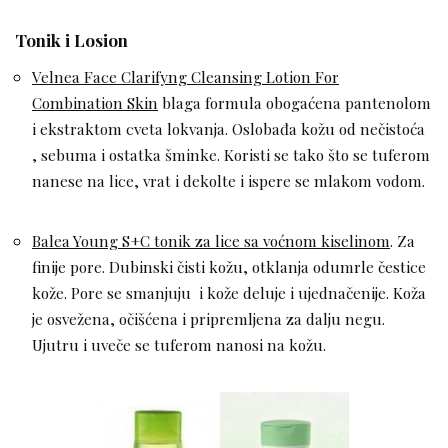
Tonik i Losion
Velnea Face Clarifyng Cleansing Lotion For
Combination Skin
blaga formula obogaćena pantenolom
i ekstraktom cveta lokvanja. Oslobađa kožu od nečistoća
, sebuma i ostatka šminke. Koristi se tako što se tuferom
nanese na lice, vrat i dekolte i ispere se mlakom vodom.
Balea Young S+C tonik za lice sa voćnom kiselinom
. Za
finije pore. Dubinski čisti kožu, otklanja odumrle čestice
kože. Pore se smanjuju i kože deluje i ujednačenije. Koža
je osvežena, očišćena i pripremljena za dalju negu.
Ujutru i uveče se tuferom nanosi na kožu.