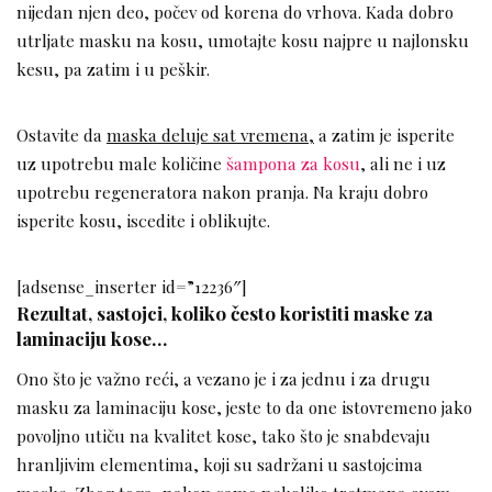
nijedan njen deo, počev od korena do vrhova. Kada dobro
utrljate masku na kosu, umotajte kosu najpre u najlonsku
kesu, pa zatim i u peškir.
Ostavite da
maska deluje sat vremena,
a zatim je isperite
uz upotrebu male količine
šampona za kosu
, ali ne i uz
upotrebu regeneratora nakon pranja. Na kraju dobro
isperite kosu, iscedite i oblikujte.
[adsense_inserter id=”12236″]
Rezultat, sastojci, koliko često koristiti maske za
laminaciju kose…
Ono što je važno reći, a vezano je i za jednu i za drugu
masku za laminaciju kose, jeste to da one istovremeno jako
povoljno utiču na kvalitet kose, tako što je snabdevaju
hranljivim elementima, koji su sadržani u sastojcima