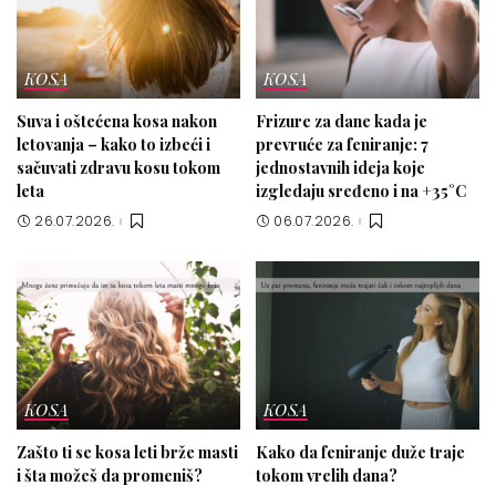
KOSA
KOSA
Suva i oštećena kosa nakon
Frizure za dane kada je
letovanja – kako to izbeći i
prevruće za feniranje: 7
sačuvati zdravu kosu tokom
jednostavnih ideja koje
leta
izgledaju sređeno i na +35°C
26.07.2026.
06.07.2026.
KOSA
KOSA
Zašto ti se kosa leti brže masti
Kako da feniranje duže traje
i šta možeš da promeniš?
tokom vrelih dana?