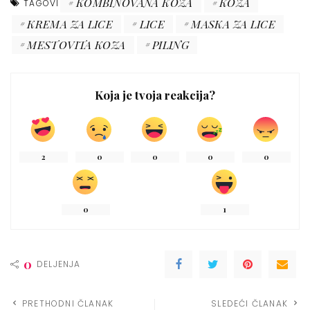
KOMBINOVANA KOŽA
KOŽA
TAGOVI
KREMA ZA LICE
LICE
MASKA ZA LICE
MESTOVITA KOZA
PILING
Koja je tvoja reakcija?
2
0
0
0
0
0
1
0
DELJENJA
PRETHODNI ČLANAK
SLEDEĆI ČLANAK