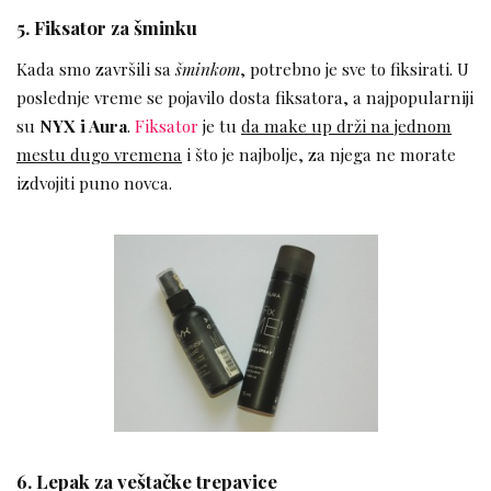
5. Fiksator za šminku
Kada smo završili sa
šminkom
, potrebno je sve to fiksirati. U
poslednje vreme se pojavilo dosta fiksatora, a najpopularniji
su
NYX i Aura
.
Fiksator
je tu
da make up drži na jednom
mestu dugo vremena
i što je najbolje, za njega ne morate
izdvojiti puno novca.
6. Lepak za veštačke trepavice