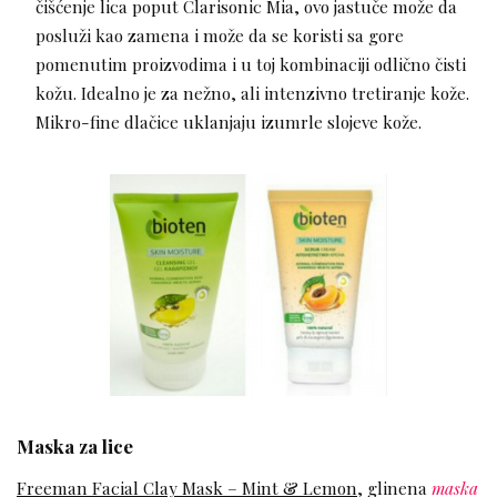
čišćenje lica poput Clarisonic Mia, ovo jastuče može da
posluži kao zamena i može da se koristi sa gore
pomenutim proizvodima i u toj kombinaciji odlično čisti
kožu. Idealno je za nežno, ali intenzivno tretiranje kože.
Mikro-fine dlačice uklanjaju izumrle slojeve kože.
Maska za lice
Freeman Facial Clay Mask – Mint & Lemon
, glinena
maska