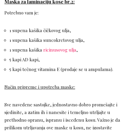
Maska za laminaciju kose br.2:
Potrebno vam je:
1 supena kašika čičkovog ulja,
1 supena kašika suncokretovog ulja,
1 supena kašika
ricinusovog ulja
,
5 kapi AD kapi,
5 kapi tečnog vitamina E (prodaje se u ampulama).
Način pripreme i upotreba maske:
Sve navedene sastojke, jednostavno dobro promešajte i
sjedinite, a zatim ih i nanesite i temeljno utrljajte u
prethodno opranu, ispranu i isceđenu kosu. Važno je da
prilikom utrljavanja ove maske u kosu, ne izostavite