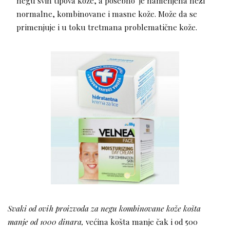
negu svih tipova kože, a posebno je namenjena nezi
normalne, kombinovane i masne kože. Može da se
primenjuje i u toku tretmana problematične kože.
Svaki od ovih proizvoda za negu kombinovane kože košta
manje od 1000 dinara,
većina košta manje čak i od 500