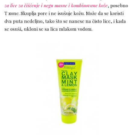
za lice za čišćenje i negu masne i kombinovane kože
, posebno
T zone. Skuplja pore i ne isušuje kožu. Može da se koristi
dva puta nedeljno, tako što se nanese na čisto lice, i kada
se osuši, ukloni se sa lica mlakom vodom.