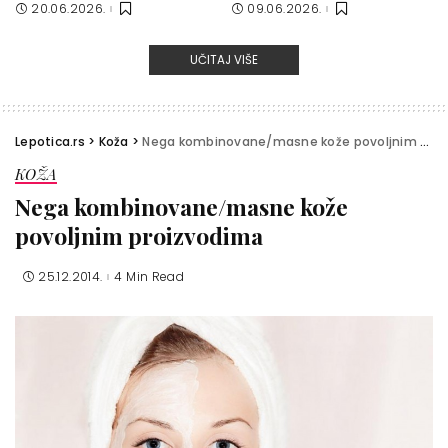
20.06.2026.
09.06.2026.
UČITAJ VIŠE
Lepotica.rs
>
Koža
>
Nega kombinovane/masne kože povoljnim proizvodima
KOŽA
Nega kombinovane/masne kože
povoljnim proizvodima
25.12.2014.
4 Min Read