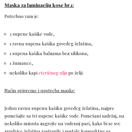
Maska za laminaciju kose br.1:
Potrebno vam je:
3 supene kašike vode,
1 ravna supena kašika goveđeg želatina,
1 supena kašika balzama bez silikona,
1 žumance,
nekoliko kapi
eteričnog ulja
po želji.
Način pripreme i upotreba maske:
Jednu ravnu supenu kašiku goveđeg želatina, najpre
pomešajte sa tri supene kašike vode. Pomešani sadržaj, na
nekoliko minuta zagrejte na vodenoj pari, kako bi se sve
grudvice želatina rastvorile i postale kompaktne sa