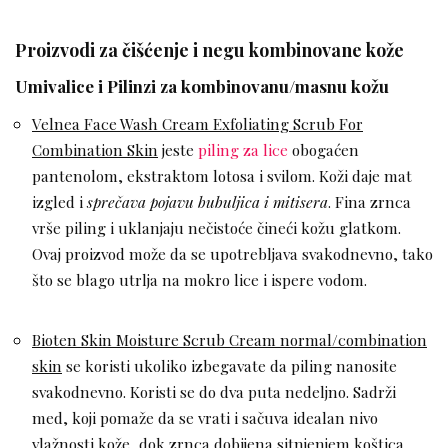
Proizvodi za čišćenje i negu kombinovane kože
Umivalice i Pilinzi za kombinovanu/masnu kožu
Velnea Face Wash Cream Exfoliating Scrub For
Combination Skin
jeste
piling za lice
obogaćen
pantenolom, ekstraktom lotosa i svilom. Koži daje mat
izgled i
sprečava pojavu bubuljica i mitisera
. Fina zrnca
vrše piling i uklanjaju nečistoće čineći kožu glatkom.
Ovaj proizvod može da se upotrebljava svakodnevno, tako
što se blago utrlja na mokro lice i ispere vodom.
Bioten Skin Moisture Scrub Cream normal/combination
skin
se koristi ukoliko izbegavate da piling nanosite
svakodnevno. Koristi se do dva puta nedeljno. Sadrži
med, koji pomaže da se vrati i sačuva idealan nivo
vlažnosti kože, dok zrnca dobijena sitnjenjem koštica