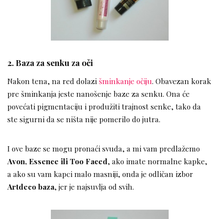
2. Baza za senku za oči
Nakon tena, na red dolazi
šminkanje očiju
. Obavezan korak
pre šminkanja jeste nanošenje baze za senku. Ona će
povećati pigmentaciju i produžiti trajnost senke, tako da
ste sigurni da se ništa nije pomerilo do jutra.
I ove baze se mogu pronaći svuda, a mi vam predlažemo
Avon, Essence ili Too Faced
, ako imate normalne kapke,
a ako su vam kapci malo masniji, onda je odličan izbor
Artdeco baza
, jer je najsuvlja od svih.