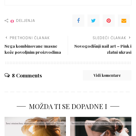
0
DELJENJA
PRETHODNI ČLANAK
SLEDEĆI ČLANAK
Nega kombinovane/masne
Novogodišnji nail art – Pink i
kože povoljnim proizvodima
zlatni ukrasi
8 Comments
Vidi komentare
MOŽDA TI SE DOPADNE I