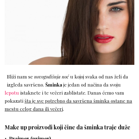
Bliži nam se
novogodišnja noć
u kojoj svaka od nas želi da
izgleda savršeno.
Šminka
je jedan od načina da svoju
lepotu
istaknete i te večeri zablistate. Danas ćemo vam
pokazati
šta je sve potrebno da savršena šminka ostane na
mestu celog dana ili večeri
.
Make up proizvodi koji čine da šminka traje duže
1. Prajmer (primer)