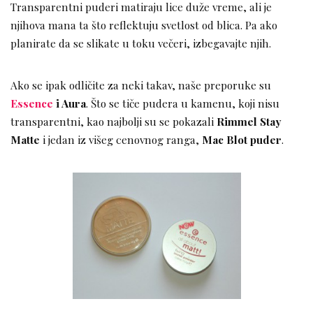
Transparentni puderi matiraju lice duže vreme, ali je
njihova mana ta što reflektuju svetlost od blica. Pa ako
planirate da se slikate u toku večeri, izbegavajte njih.
Ako se ipak odličite za neki takav, naše preporuke su
Essence
i Aura
. Što se tiče pudera u kamenu, koji nisu
transparentni, kao najbolji su se pokazali
Rimmel Stay
Matte
i jedan iz višeg cenovnog ranga,
Mac Blot puder
.