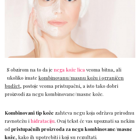
S obzirom na to da je
nega kože lica
veoma bitna, ali
ukoliko imate
kombinovanu/masnu kožu i ograničen
budžet
, postoje veoma pristupačni, a isto tako dobri
proizvodi za negu kombinovane/masne kože.
Kombinovani tip kože
zahteva negu koja održava prirodnu
ravnotežu i
hidrataciju
. Ovaj tekst će vas upoznati sa nekim
od
pristupačnih proizvoda za negu kombinovane/masne
kože
, kako ih upotrebiti i koji su rezultati.