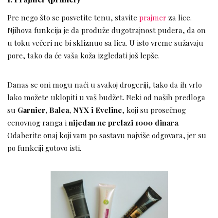
Pre nego što se posvetite tenu, stavite
prajmer
za lice.
Njihova funkcija je da produže dugotrajnost pudera, da on
u toku večeri ne bi skliznuo sa lica. U isto vreme sužavaju
pore, tako da će vaša koža izgledati još lepše.
Danas se oni mogu naći u svakoj drogeriji, tako da ih vrlo
lako možete uklopiti u vaš budžet. Neki od naših predloga
su
Garnier, Balea, NYX i Eveline
, koji su prosečnog
cenovnog ranga i
nijedan ne prelazi 1000 dinara
.
Odaberite onaj koji vam po sastavu najviše odgovara, jer su
po funkciji gotovo isti.