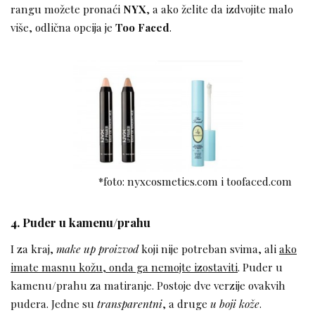
rangu možete pronaći
NYX
, a ako želite da izdvojite malo
više, odlična opcija je
Too Faced
.
*foto: nyxcosmetics.com i toofaced.com
4. Puder u kamenu/prahu
I za kraj,
make up proizvod
koji nije potreban svima, ali
ako
imate masnu kožu, onda ga nemojte izostaviti
. Puder u
kamenu/prahu za matiranje. Postoje dve verzije ovakvih
pudera. Jedne su
transparentni
, a druge
u boji kože
.