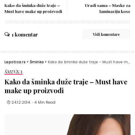
Kako da šminka duže traje –
Uradi sama – Maske za
Must have make up proizvodi
laminaciju kose
1 komentar
Vidi komentare
Lepotica.rs
>
Šminka
>
Kako da šminka duže traje – Must have make up proizvodi
ŠMINKA
Kako da šminka duže traje – Must have
make up proizvodi
24.12.2014.
4 Min Read