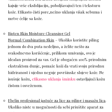
kajsije vrše eksfolijaciju, poboljšavajući ten i teksturu
kože. Efikasto čisti pore,nežno uklanja višak sebuma i
mrtve ćelije sa kože.
Bioten Skin Moisture Cleansing Gel
Normal/Combination Skin
– Ukoliko koristite piling
jednom do dva puta nedeljno, a želite nešto za
svakodnevno korišćenje, prilikom umivanja, ovo je
idealan proizvod za vas. Gel je obogaćen 100% prirodnim
ekstraktom dunje, pomaže koži da vrati svoju prirodnu
hidriranost i ujedno neguje površinske slojeve kože. Ne
isušuje kožu,
efikasno uklanja šminku
ostavljajući kožu
čistom i osveženom.
Ebelin profesional jastuče za lice za piling i masažu lica
.
Ukoliko niste u mogućnosti da sebi priuštite aparat za