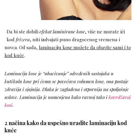
Da bi ste dobili
efekat laminirane kose
, više ne morate ići
kod
frizera
, niti izdvajati puno dragocenog vremena i
novca. Od sada,
laminaciju kose možete da obavite sami i to
kod kuće
.
Laminacija kose je “ubacivanje” određenih sastojaka u
kutikulu kose pri čemu se povećava volumen kose, ona postaje
zdravija i sjajnija. Dlaka je zaglađena i otpornija na spoljašnje
uslove. Laminacija je namenjena kako ravnoj tako i
kovrdžavoj
kosi
.
2 načina kako da uspešno uradite laminaciju kod
kuće