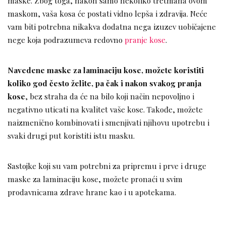
maske. Zbog toga, nakon samo nekoliko tretmana ovom
maskom, vaša kosa će postati vidno lepša i zdravija. Neće
vam biti potrebna nikakva dodatna nega izuzev uobičajene
nege koja podrazumeva redovno
pranje kose
.
Navedene maske za laminaciju kose, možete koristiti
koliko god često želite, pa čak i nakon svakog pranja
kose
, bez straha da će na bilo koji način nepovoljno i
negativno uticati na kvalitet vaše kose. Takođe, možete
naizmenično kombinovati i smenjivati njihovu upotrebu i
svaki drugi put koristiti istu masku.
Sastojke koji su vam potrebni za pripremu i prve i druge
maske za laminaciju kose, možete pronaći u svim
prodavnicama zdrave hrane kao i u apotekama.
________________________________________________