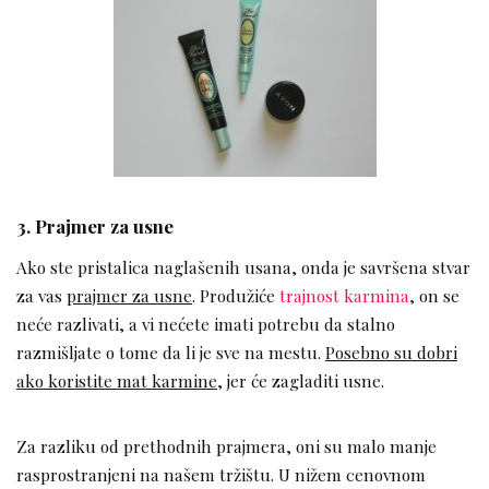
3. Prajmer za usne
Ako ste pristalica naglašenih usana, onda je savršena stvar
za vas
prajmer za usne
. Produžiće
trajnost karmina
, on se
neće razlivati, a vi nećete imati potrebu da stalno
razmišljate o tome da li je sve na mestu.
Posebno su dobri
ako koristite mat karmine
, jer će zagladiti usne.
Za razliku od prethodnih prajmera, oni su malo manje
rasprostranjeni na našem tržištu. U nižem cenovnom