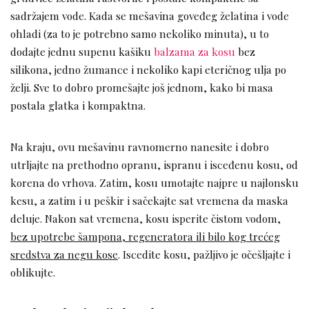
sadržajem vode. Kada se mešavina goveđeg želatina i vode
ohladi (za to je potrebno samo nekoliko minuta), u to
dodajte jednu supenu kašiku
balzama za kosu
bez
silikona, jedno žumance i nekoliko kapi eteričnog ulja po
želji. Sve to dobro promešajte još jednom, kako bi masa
postala glatka i kompaktna.
Na kraju, ovu mešavinu ravnomerno nanesite i dobro
utrljajte na prethodno opranu, ispranu i isceđenu kosu, od
korena do vrhova. Zatim, kosu umotajte najpre u najlonsku
kesu, a zatim i u peškir i sačekajte sat vremena da maska
deluje. Nakon sat vremena, kosu isperite čistom vodom,
bez upotrebe šampona, regeneratora ili bilo kog trećeg
sredstva za negu kose
. Iscedite kosu, pažljivo je očešljajte i
oblikujte.