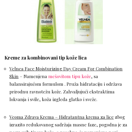
Kreme za kombinovani tip kože lica
Velnea Face Moisturizing Day Cream For Combination
Skin
– Namenjena
mešovitom tipu kože
, sa
balansirajućom formulom . Pruža hidrataciju i održava
prirodnu ravnotežu kože. Zahvaljujući ekstraktima
lokvanja i svile, koža izgleda glatko i sveže.
Veoma Zdrava Krema – Hidratantna krema za lice
zbog
izrazito redukovanog sadržaja masne faze, pogodna je za